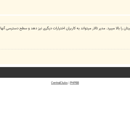
ا بالا میبرد. مدیر تالار میتواند به کاربران اختیارات دیگری نیز دهد و سطح دسترسی آنها را با
CentralClubs
|
PHPBB