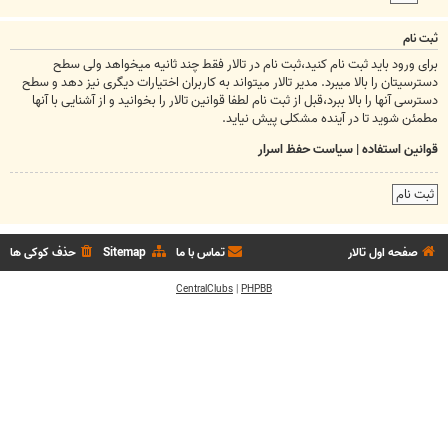
ثبت نام
برای ورود باید ثبت نام کنید،ثبت نام در تالار فقط چند ثانیه میخواهد ولی سطح
دسترسیتان را بالا میبرد. مدیر تالار میتواند به کاربران اختیارات دیگری نیز دهد و سطح
دسترسی آنها را بالا ببرد،قبل از ثبت نام لطفا قوانین تالار را بخوانید و از آشنایی با آنها
مطمئن شوید تا در آینده مشکلی پیش نیاید.
قوانین استفاده
|
سیاست حفظ اسرار
ثبت نام
صفحه اول تالار
تماس با ما
Sitemap
حذف کوکی ها
CentralClubs
|
PHPBB