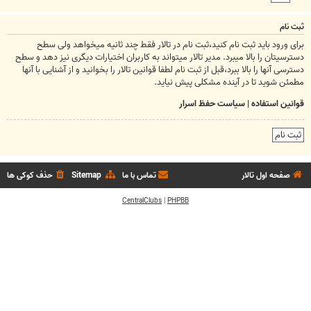
ثبت نام
برای ورود باید ثبت نام کنید،ثبت نام در تالار فقط چند ثانیه میخواهد ولی سطح
دسترسیتان را بالا میبرد. مدیر تالار میتواند به کاربران اختیارات دیگری نیز دهد و سطح
دسترسی آنها را بالا ببرد،قبل از ثبت نام لطفا قوانین تالار را بخوانید و از آشنایی با آنها
مطمئن شوید تا در آینده مشکلی پیش نیاید.
قوانین استفاده
|
سیاست حفظ اسرار
ثبت نام
صفحه اول تالار
تماس با ما
Sitemap
حذف کوکی ها
CentralClubs
|
PHPBB