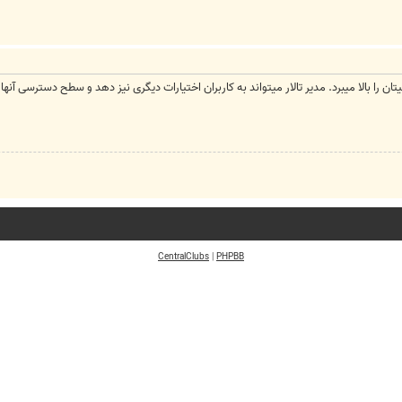
ا بالا میبرد. مدیر تالار میتواند به کاربران اختیارات دیگری نیز دهد و سطح دسترسی آنها را با
CentralClubs
|
PHPBB