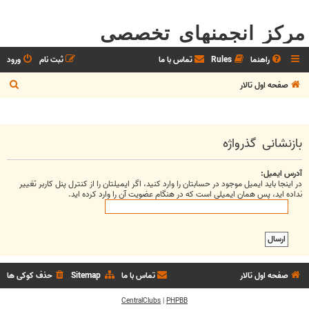
مرکز انجمنهای تخصصی
راهنما
Rules
تماس با ما
ثبت نام
ورود
ج
صفحه اول تالار
س
ت
ج
بازنشانی گذرواژه
و
آدرس ایمیل:
در اینجا باید ایمیل موجود در حسابتان را وارد کنید، اگر ایمیلتان را از کنترل پنل کاربر تغییر
نداده اید، پس همان ایمیلی است که در هنگام عضویت آن را وارد کرده اید.
صفحه اول تالار
تماس با ما
Sitemap
حذف کوکی ها
CentralClubs
|
PHPBB