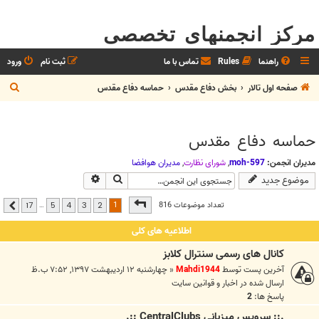
مرکز انجمنهای تخصصی
راهنما
Rules
تماس با ما
ثبت نام
ورود
ج
صفحه اول تالار
بخش دفاع مقدس
حماسه دفاع مقدس
س
ت
حماسه دفاع مقدس
ج
و
مدیران انجمن:
moh-597
,
شوراي نظارت
,
مديران هوافضا
جستجو
جستجوی پیشرفته
موضوع جدید
صفحه
1
از
17
1
تعداد موضوعات 816
…
17
5
4
3
2
بعدی
اطلاعیه های کلی
کانال های رسمی سنترال کلابز
آخرین پست توسط
Mahdi1944
«
چهارشنبه ۱۲ اردیبهشت ۱۳۹۷, ۷:۵۲ ب.ظ
ارسال شده در
اخبار و قوانين سايت
پاسخ ها:
2
.:: سرويس ميزباني CentralClubs ::.