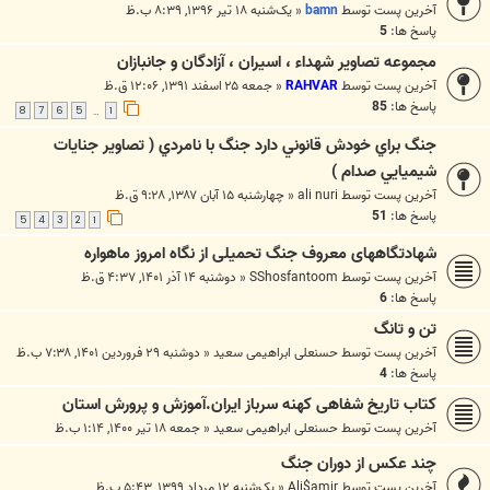
آخرین پست توسط
bamn
«
یک‌شنبه ۱۸ تیر ۱۳۹۶, ۸:۳۹ ب.ظ
پاسخ ها:
5
مجموعه تصاوير شهداء ، اسيران ، آزادگان و جانبازان
آخرین پست توسط
RAHVAR
«
جمعه ۲۵ اسفند ۱۳۹۱, ۱۲:۰۶ ق.ظ
پاسخ ها:
85
8
7
6
5
1
…
جنگ براي خودش قانوني دارد جنگ با نامردي ( تصاوير جنايات
شيميايي صدام )
آخرین پست توسط
ali nuri
«
چهارشنبه ۱۵ آبان ۱۳۸۷, ۹:۲۸ ق.ظ
پاسخ ها:
51
5
4
3
2
1
شهادتگاههای معروف جنگ تحمیلی از نگاه امروز ماهواره
آخرین پست توسط
SShosfantoom
«
دوشنبه ۱۴ آذر ۱۴۰۱, ۴:۳۷ ق.ظ
پاسخ ها:
6
تن و تانگ
آخرین پست توسط
حسنعلی ابراهیمی سعید
«
دوشنبه ۲۹ فروردین ۱۴۰۱, ۷:۳۸ ب.ظ
پاسخ ها:
4
کتاب تاریخ شفاهی کهنه سرباز ایران.آموزش و پرورش استان
آخرین پست توسط
حسنعلی ابراهیمی سعید
«
جمعه ۱۸ تیر ۱۴۰۰, ۱:۱۴ ب.ظ
چند عکس از دوران جنگ
آخرین پست توسط
Ali$amir
«
یک‌شنبه ۱۲ مرداد ۱۳۹۹, ۵:۴۳ ب.ظ