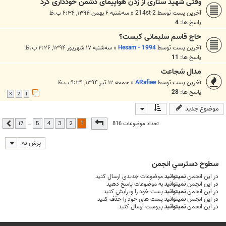
وقتی شهید ستاری از زدن هواپیمای دشمن خودداری کرد
آخرین پست توسط
214st-2
«
سه‌شنبه ۶ بهمن ۱۳۹۴, ۶:۳۶ ب.ظ
پاسخ ها:
4
حاج قاسم سلیمانی کیست؟
آخرین پست توسط
Hesam - 1994
«
سه‌شنبه ۱۷ شهریور ۱۳۹۴, ۲:۲۶ ب.ظ
پاسخ ها:
11
مدال شجاعت
آخرین پست توسط
ARafiee
«
جمعه ۱۲ تیر ۱۳۹۴, ۹:۳۹ ب.ظ
پاسخ ها:
28
3
2
1
موضوع جدید
صفحه
1
از
17
1
تعداد موضوعات 816
…
17
5
4
3
2
بعدی
پرش به
سطوح دسترسي انجمن
در این انجمن
نمیتوانید
موضوعات جدیدی ارسال کنید
در این انجمن
نمیتوانید
به موضوعات پاسخ دهید
در این انجمن
نمیتوانید
پست خود را ویرایش کنید
در این انجمن
نمیتوانید
پست های خود را حذف کنید
در این انجمن
نمیتوانید
پیوست ارسال کنید