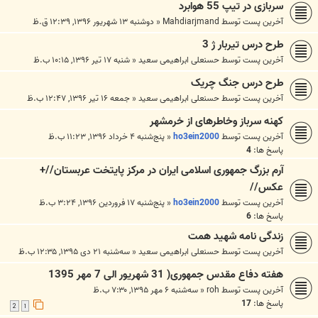
سربازی در تیپ 55 هوابرد
آخرین پست توسط
Mahdiarjmand
«
دوشنبه ۱۳ شهریور ۱۳۹۶, ۱۲:۳۹ ق.ظ
طرح درس تیربار ژ 3
آخرین پست توسط
حسنعلی ابراهیمی سعید
«
شنبه ۱۷ تیر ۱۳۹۶, ۱۰:۱۵ ب.ظ
طرح درس جنگ چریک
آخرین پست توسط
حسنعلی ابراهیمی سعید
«
جمعه ۱۶ تیر ۱۳۹۶, ۱۲:۴۷ ب.ظ
کهنه سرباز وخاطرهای از خرمشهر
آخرین پست توسط
ho3ein2000
«
پنج‌شنبه ۴ خرداد ۱۳۹۶, ۱۱:۲۳ ب.ظ
پاسخ ها:
4
آرم بزرگ جمهوری اسلامی ایران در مرکز پایتخت عربستان//+
عکس//
آخرین پست توسط
ho3ein2000
«
پنج‌شنبه ۱۷ فروردین ۱۳۹۶, ۳:۲۴ ب.ظ
پاسخ ها:
6
زندگی نامه شهید همت
آخرین پست توسط
حسنعلی ابراهیمی سعید
«
سه‌شنبه ۲۱ دی ۱۳۹۵, ۱۲:۳۵ ب.ظ
هفته دفاع مقدس جمهوری( 31 شهریور الی 7 مهر 1395
آخرین پست توسط
roh
«
سه‌شنبه ۶ مهر ۱۳۹۵, ۷:۳۰ ب.ظ
پاسخ ها:
17
2
1