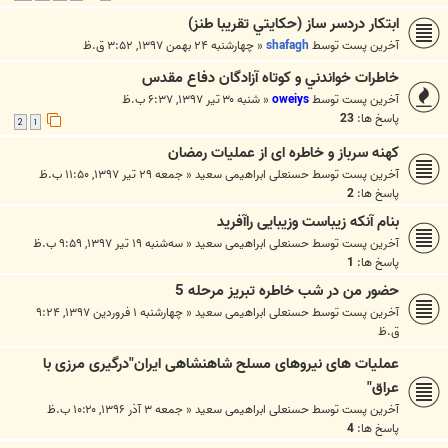
ابتكار دردسر ساز (حكايتي تقريبا طنز)
آخرین پست توسط
shafagh
«
چهارشنبه ۲۴ بهمن ۱۳۹۷, ۳:۵۲ ق.ظ
خاطرات خواندني و كوتاه آزادگان دفاع مقدس
آخرین پست توسط
oweiys
«
شنبه ۳۰ تیر ۱۳۹۷, ۶:۳۷ ب.ظ
پاسخ ها:
23
2
1
کهنه سرباز و خاطره ای از عملیات رمضان
آخرین پست توسط
حسنعلی ابراهیمی سعید
«
جمعه ۲۹ تیر ۱۳۹۷, ۱۱:۵۰ ب.ظ
پاسخ ها:
2
بنام آنکه زیباست وزیبایی راآفرید
آخرین پست توسط
حسنعلی ابراهیمی سعید
«
سه‌شنبه ۱۹ تیر ۱۳۹۷, ۹:۵۹ ب.ظ
پاسخ ها:
1
حضور من در شب خاطره تبریز مرحله 5
آخرین پست توسط
حسنعلی ابراهیمی سعید
«
چهارشنبه ۱ فروردین ۱۳۹۷, ۹:۲۴
ق.ظ
عملیات های نیروهای مسلح شاهنشاهی ایران"درگیری مرزی با
عراق"
آخرین پست توسط
حسنعلی ابراهیمی سعید
«
جمعه ۳ آذر ۱۳۹۶, ۱۰:۲۰ ب.ظ
پاسخ ها:
4