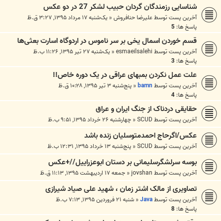
شناسایی رزمندگان گردان حبیب لشکر 27 در دو عکس
آخرین پست توسط
علیرضا حنافروش
«
یک‌شنبه ۱۷ مرداد ۱۳۹۵, ۳:۲۷ ق.ظ
پاسخ ها:
5
قسم خوردن اسمال یخی بر سر ناموس در اردوگاه اسارت بعثی‌ها
آخرین پست توسط
esmaeilsalehi
«
یک‌شنبه ۲۷ تیر ۱۳۹۵, ۱۱:۲۶ ب.ظ
پاسخ ها:
3
علت عمل نکردن بمبهای عراقی در یک دوره خاص!!
آخرین پست توسط
bamn
«
پنج‌شنبه ۳ تیر ۱۳۹۵, ۱۰:۲۸ ق.ظ
پاسخ ها:
4
حقایقی دردناک از جنگ ایران و عراق
آخرین پست توسط
SCUD
«
چهارشنبه ۲۶ خرداد ۱۳۹۵, ۹:۵۱ ب.ظ
عکس/اگرحاج احمدمتوسلیان زنده باشد
آخرین پست توسط
SCUD
«
پنج‌شنبه ۱۳ خرداد ۱۳۹۵, ۱۲:۳۱ ب.ظ
بوسه سرلشگرسلیمانی بر دستان ابوعزراییل//+عکس
آخرین پست توسط
jovshan
«
جمعه ۱۷ اردیبهشت ۱۳۹۵, ۱۱:۱۳ ق.ظ
تصاویری از مالک اشتر زمان ، شهید علی صیاد شیرازی
آخرین پست توسط
Java
«
شنبه ۲۱ فروردین ۱۳۹۵, ۷:۱۳ ب.ظ
پاسخ ها:
8