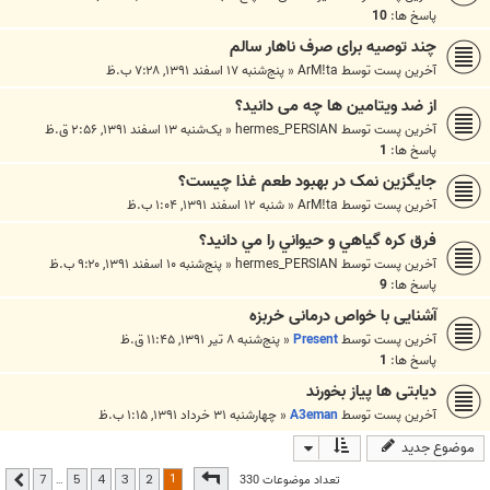
پاسخ ها:
10
چند توصیه برای صرف ناهار سالم
آخرین پست توسط
ArM!ta
«
پنج‌شنبه ۱۷ اسفند ۱۳۹۱, ۷:۲۸ ب.ظ
از ضد ویتامین ها چه می دانید؟
آخرین پست توسط
hermes_PERSIAN
«
یک‌شنبه ۱۳ اسفند ۱۳۹۱, ۲:۵۶ ق.ظ
پاسخ ها:
1
جایگزین نمک در بهبود طعم غذا چیست؟
آخرین پست توسط
ArM!ta
«
شنبه ۱۲ اسفند ۱۳۹۱, ۱:۰۴ ب.ظ
فرق کره گياهي و حيواني را مي دانيد؟
آخرین پست توسط
hermes_PERSIAN
«
پنج‌شنبه ۱۰ اسفند ۱۳۹۱, ۹:۲۰ ب.ظ
پاسخ ها:
9
آشنایی با خواص درمانی خربزه
آخرین پست توسط
Present
«
پنج‌شنبه ۸ تیر ۱۳۹۱, ۱۱:۴۵ ق.ظ
پاسخ ها:
1
دیابتی ها پیاز بخورند
آخرین پست توسط
A3eman
«
چهارشنبه ۳۱ خرداد ۱۳۹۱, ۱:۱۵ ب.ظ
موضوع جدید
صفحه
1
از
7
1
تعداد موضوعات 330
…
7
5
4
3
2
بعدی