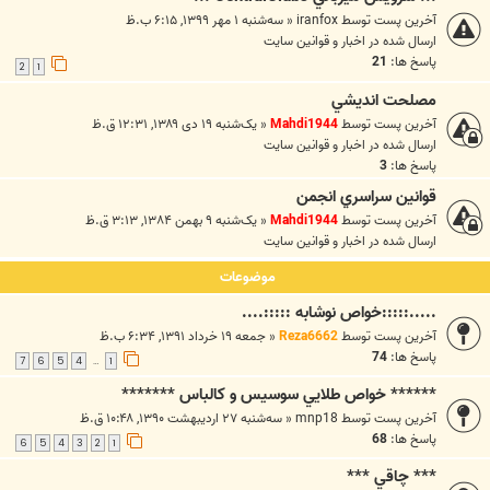
آخرین پست توسط
iranfox
«
سه‌شنبه ۱ مهر ۱۳۹۹, ۶:۱۵ ب.ظ
ارسال شده در
اخبار و قوانين سايت
پاسخ ها:
21
2
1
مصلحت انديشي
آخرین پست توسط
Mahdi1944
«
یک‌شنبه ۱۹ دی ۱۳۸۹, ۱۲:۳۱ ق.ظ
ارسال شده در
اخبار و قوانين سايت
پاسخ ها:
3
قوانين سراسري انجمن
آخرین پست توسط
Mahdi1944
«
یک‌شنبه ۹ بهمن ۱۳۸۴, ۳:۱۳ ق.ظ
ارسال شده در
اخبار و قوانين سايت
موضوعات
.....:::::خواص نوشابه :::::....
آخرین پست توسط
Reza6662
«
جمعه ۱۹ خرداد ۱۳۹۱, ۶:۳۴ ب.ظ
پاسخ ها:
74
7
6
5
4
1
…
****** خواص طلايي سوسيس و کالباس *******
آخرین پست توسط
mnp18
«
سه‌شنبه ۲۷ اردیبهشت ۱۳۹۰, ۱۰:۴۸ ق.ظ
پاسخ ها:
68
6
5
4
3
2
1
*** چاقي‌ ***