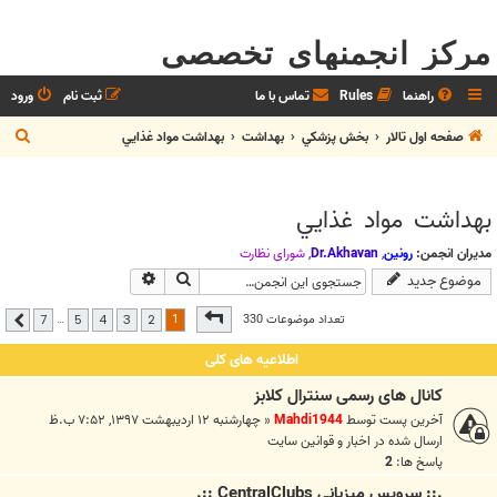
مرکز انجمنهای تخصصی
راهنما
Rules
تماس با ما
ثبت نام
ورود
ج
صفحه اول تالار
بخش پزشکي
بهداشت
بهداشت مواد غذايي
س
ت
بهداشت مواد غذايي
ج
و
مدیران انجمن:
رونین
,
Dr.Akhavan
,
شوراي نظارت
جستجو
جستجوی پیشرفته
موضوع جدید
صفحه
1
از
7
1
تعداد موضوعات 330
…
7
5
4
3
2
بعدی
اطلاعیه های کلی
کانال های رسمی سنترال کلابز
آخرین پست توسط
Mahdi1944
«
چهارشنبه ۱۲ اردیبهشت ۱۳۹۷, ۷:۵۲ ب.ظ
ارسال شده در
اخبار و قوانين سايت
پاسخ ها:
2
.:: سرويس ميزباني CentralClubs ::.