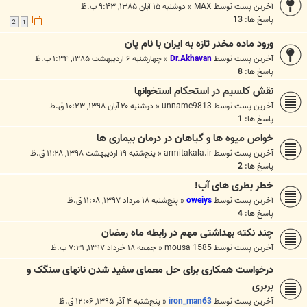
آخرین پست توسط
MAX
«
دوشنبه ۱۵ آبان ۱۳۸۵, ۹:۴۳ ب.ظ
پاسخ ها:
13
2
1
ورود ماده مخدر تازه به ايران با نام پان
آخرین پست توسط
Dr.Akhavan
«
چهارشنبه ۶ اردیبهشت ۱۳۸۵, ۱:۳۴ ب.ظ
پاسخ ها:
8
نقش کلسیم در استحکام استخوانها
آخرین پست توسط
unname9813
«
دوشنبه ۲۰ آبان ۱۳۹۸, ۱۰:۲۳ ق.ظ
پاسخ ها:
1
خواص میوه ها و گیاهان در درمان بیماری ها
آخرین پست توسط
armitakala.ir
«
پنج‌شنبه ۱۹ اردیبهشت ۱۳۹۸, ۱۱:۲۸ ق.ظ
پاسخ ها:
2
خطر بطری های آب!
آخرین پست توسط
oweiys
«
پنج‌شنبه ۱۸ مرداد ۱۳۹۷, ۱۱:۰۸ ق.ظ
پاسخ ها:
4
چند نکته بهداشتی مهم در رابطه ماه رمضان
آخرین پست توسط
mousa 1585
«
جمعه ۱۸ خرداد ۱۳۹۷, ۷:۳۱ ب.ظ
درخواست همکاری برای حل معمای سفید شدن نانهای سنگک و
بربری
آخرین پست توسط
iron_man63
«
پنج‌شنبه ۴ آذر ۱۳۹۵, ۱۲:۰۶ ق.ظ