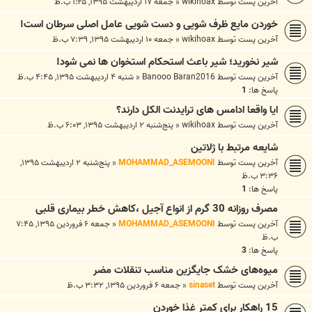
آخرین پست توسط
wikihoax
«
جمعه ۱۷ اردیبهشت ۱۳۹۵, ۱:۲۵ ب.ظ
خوردن مایع ظرف شویی و دست شویی عامل اصلی سرطان است!
آخرین پست توسط
wikihoax
«
جمعه ۱۰ اردیبهشت ۱۳۹۵, ۷:۳۹ ب.ظ
شیر نخورید؛ شیر باعث استحکام استخوان ها نمی شود!
آخرین پست توسط
Banooo Baran2016
«
شنبه ۴ اردیبهشت ۱۳۹۵, ۴:۴۵ ب.ظ
پاسخ ها:
1
ایا واقعا ادامس های ترایدنت الکل دارند؟
آخرین پست توسط
wikihoax
«
پنج‌شنبه ۲ اردیبهشت ۱۳۹۵, ۶:۰۳ ب.ظ
شایعه مرتبط با ژلاتین
آخرین پست توسط
MOHAMMAD_ASEMOONI
«
پنج‌شنبه ۲ اردیبهشت ۱۳۹۵,
۳:۳۶ ب.ظ
پاسخ ها:
1
مصرف روزانه 30 گرم از انواع آجیل ،کاهش خطر بیماری قلبی
آخرین پست توسط
MOHAMMAD_ASEMOONI
«
جمعه ۶ فروردین ۱۳۹۵, ۷:۴۵
ب.ظ
پاسخ ها:
3
میوه‌های خشک جایگزین مناسب تنقلات مضر
آخرین پست توسط
sinaset
«
جمعه ۶ فروردین ۱۳۹۵, ۳:۳۲ ب.ظ
15 راهکار برای کمتر غذا خوردن