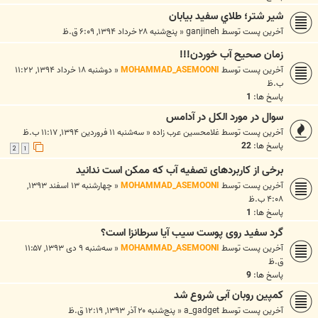
شير شتر؛ طلاي سفيد بيابان
آخرین پست توسط
ganjineh
«
پنج‌شنبه ۲۸ خرداد ۱۳۹۴, ۶:۰۹ ق.ظ
زمان صحیح آب خوردن!!!
آخرین پست توسط
MOHAMMAD_ASEMOONI
«
دوشنبه ۱۸ خرداد ۱۳۹۴, ۱۱:۲۲
ب.ظ
پاسخ ها:
1
سوال در مورد الکل در آدامس
آخرین پست توسط
غلامحسین عرب زاده
«
سه‌شنبه ۱۱ فروردین ۱۳۹۴, ۱۱:۱۷ ب.ظ
پاسخ ها:
22
2
1
برخی از کاربردهای تصفیه آب که ممکن است ندانید
آخرین پست توسط
MOHAMMAD_ASEMOONI
«
چهارشنبه ۱۳ اسفند ۱۳۹۳,
۴:۰۸ ب.ظ
پاسخ ها:
1
گرد سفید روی پوست سیب آیا سرطانزا است؟
آخرین پست توسط
MOHAMMAD_ASEMOONI
«
سه‌شنبه ۹ دی ۱۳۹۳, ۱۱:۵۷
ق.ظ
پاسخ ها:
9
کمپین روبان آبی شروع شد
آخرین پست توسط
a_gadget
«
پنج‌شنبه ۲۰ آذر ۱۳۹۳, ۱۲:۱۹ ق.ظ