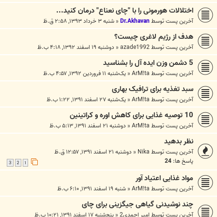
اختلالات هورمونی را با "چای نعناع" درمان کنید...
آخرین پست توسط
Dr.Akhavan
«
شنبه ۳ خرداد ۱۳۹۳, ۲:۵۸ ق.ظ
هدف از رژیم لاغری چیست؟
آخرین پست توسط
azade1992
«
دوشنبه ۱۹ اسفند ۱۳۹۲, ۴:۱۸ ب.ظ
5 دشمن وزن ایده آل را بشناسید
آخرین پست توسط
ArM!ta
«
یک‌شنبه ۱۱ فروردین ۱۳۹۲, ۴:۵۷ ب.ظ
سبد تغذیه برای ترافیک بهاری
آخرین پست توسط
ArM!ta
«
یک‌شنبه ۲۷ اسفند ۱۳۹۱, ۱:۲۲ ب.ظ
10 توصیه غذایی برای کاهش اوره و کراتینین
آخرین پست توسط
ArM!ta
«
دوشنبه ۲۱ اسفند ۱۳۹۱, ۵:۱۳ ب.ظ
نظر بدهید
آخرین پست توسط
Nika
«
دوشنبه ۲۱ اسفند ۱۳۹۱, ۱۲:۵۷ ق.ظ
پاسخ ها:
24
3
2
1
مواد غذایی اعتیاد آور
آخرین پست توسط
ArM!ta
«
شنبه ۱۹ اسفند ۱۳۹۱, ۶:۱۰ ب.ظ
چند نوشیدنی گیاهی جیگزینی برای چای
آخرین پست توسط
امیر احمدی2
«
پنج‌شنبه ۱۷ اسفند ۱۳۹۱, ۱۰:۲۱ ب.ظ