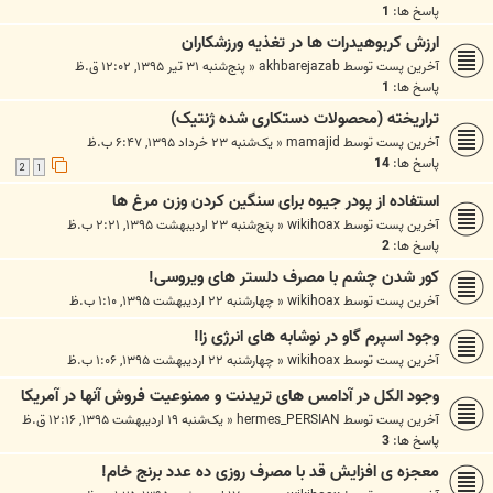
پاسخ ها:
1
ارزش كربوهيدرات ها در تغذيه ورزشكاران
آخرین پست توسط
akhbarejazab
«
پنج‌شنبه ۳۱ تیر ۱۳۹۵, ۱۲:۰۲ ق.ظ
پاسخ ها:
1
تراریخته (محصولات دستکاری شده ژنتیک)
آخرین پست توسط
mamajid
«
یک‌شنبه ۲۳ خرداد ۱۳۹۵, ۶:۴۷ ب.ظ
پاسخ ها:
14
2
1
استفاده از پودر جیوه برای سنگین کردن وزن مرغ ها
آخرین پست توسط
wikihoax
«
پنج‌شنبه ۲۳ اردیبهشت ۱۳۹۵, ۲:۲۱ ب.ظ
پاسخ ها:
2
کور شدن چشم با مصرف دلستر های ویروسی!
آخرین پست توسط
wikihoax
«
چهارشنبه ۲۲ اردیبهشت ۱۳۹۵, ۱:۱۰ ب.ظ
وجود اسپرم گاو در نوشابه های انرژی زا!
آخرین پست توسط
wikihoax
«
چهارشنبه ۲۲ اردیبهشت ۱۳۹۵, ۱:۰۶ ب.ظ
وجود الکل در آدامس های تریدنت و ممنوعیت فروش آنها در آمریکا
آخرین پست توسط
hermes_PERSIAN
«
یک‌شنبه ۱۹ اردیبهشت ۱۳۹۵, ۱۲:۱۶ ق.ظ
پاسخ ها:
3
معجزه ی افزایش قد با مصرف روزی ده عدد برنج خام!