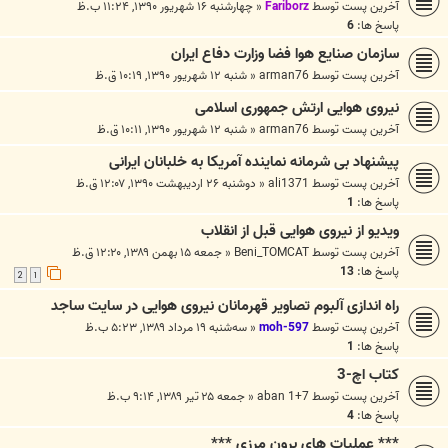
آخرین پست توسط
Fariborz
«
چهارشنبه ۱۶ شهریور ۱۳۹۰, ۱۱:۲۴ ب.ظ
پاسخ ها:
6
سازمان صنایع هوا فضا وزارت دفاع ایران
آخرین پست توسط
arman76
«
شنبه ۱۲ شهریور ۱۳۹۰, ۱۰:۱۹ ق.ظ
نیروی هوایی ارتش جمهوری اسلامی
آخرین پست توسط
arman76
«
شنبه ۱۲ شهریور ۱۳۹۰, ۱۰:۱۱ ق.ظ
پیشنهاد بی شرمانه نماینده آمریکا به خلبانان ایرانی
آخرین پست توسط
ali1371
«
دوشنبه ۲۶ اردیبهشت ۱۳۹۰, ۱۲:۰۷ ق.ظ
پاسخ ها:
1
ویدیو از نیروی هوایی قبل از انقلاب
آخرین پست توسط
Beni_TOMCAT
«
جمعه ۱۵ بهمن ۱۳۸۹, ۱۲:۲۰ ق.ظ
پاسخ ها:
13
2
1
راه اندازی آلبوم تصاویر قهرمانان نیروی هوایی در سایت ساجد
آخرین پست توسط
moh-597
«
سه‌شنبه ۱۹ مرداد ۱۳۸۹, ۵:۲۳ ب.ظ
پاسخ ها:
1
کتاب اچ-3
آخرین پست توسط
1+7 aban
«
جمعه ۲۵ تیر ۱۳۸۹, ۹:۱۴ ب.ظ
پاسخ ها:
4
*** عملیات های برون مرزی ***