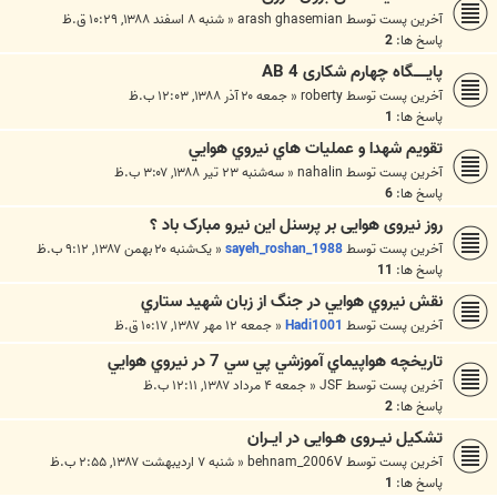
آخرین پست توسط
arash ghasemian
«
شنبه ۸ اسفند ۱۳۸۸, ۱۰:۲۹ ق.ظ
پاسخ ها:
2
پایــــــگاه چهارم شکاری AB 4
آخرین پست توسط
roberty
«
جمعه ۲۰ آذر ۱۳۸۸, ۱۲:۰۳ ب.ظ
پاسخ ها:
1
تقويم شهدا و عمليات هاي نيروي هوايي
آخرین پست توسط
nahalin
«
سه‌شنبه ۲۳ تیر ۱۳۸۸, ۳:۰۷ ب.ظ
پاسخ ها:
6
روز نیروی هوایی بر پرسنل این نیرو مبارک باد ؟
آخرین پست توسط
sayeh_roshan_1988
«
یک‌شنبه ۲۰ بهمن ۱۳۸۷, ۹:۱۲ ب.ظ
پاسخ ها:
11
نقش نيروي هوايي در جنگ از زبان شهيد ستاري
آخرین پست توسط
Hadi1001
«
جمعه ۱۲ مهر ۱۳۸۷, ۱۰:۱۷ ق.ظ
تاريخچه هواپيماي آموزشي پي سي 7 در نيروي هوايي
آخرین پست توسط
JSF
«
جمعه ۴ مرداد ۱۳۸۷, ۱۲:۱۱ ب.ظ
پاسخ ها:
2
تشكيل نيــروی هـوايی در ايــران
آخرین پست توسط
behnam_2006V
«
شنبه ۷ اردیبهشت ۱۳۸۷, ۲:۵۵ ب.ظ
پاسخ ها:
1