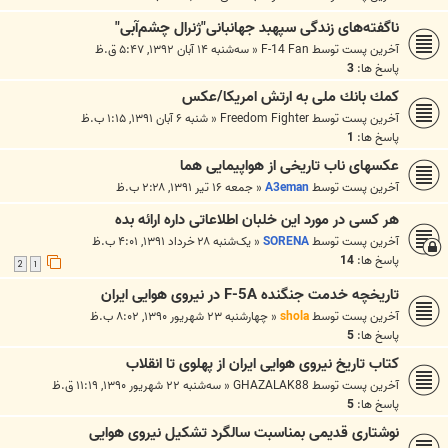
ناگفته‌های زندگی سپهبد جهانبانی"ژنرال چشم‌آبی"
آخرین پست توسط
F-14 Fan
«
سه‌شنبه ۱۴ آبان ۱۳۹۲, ۵:۴۷ ق.ظ
پاسخ ها:
3
كمك بانك ملی به ارتش امریكا/عکس
آخرین پست توسط
Freedom Fighter
«
شنبه ۶ آبان ۱۳۹۱, ۱:۱۵ ب.ظ
پاسخ ها:
1
عکسهای ناب تاریخی از هواپیمایی هما
آخرین پست توسط
A3eman
«
جمعه ۱۶ تیر ۱۳۹۱, ۲:۲۸ ب.ظ
هر کسی در مورد این خلبان اطلاعاتی داره ارائه بده
آخرین پست توسط
SORENA
«
یک‌شنبه ۲۸ خرداد ۱۳۹۱, ۴:۰۱ ب.ظ
پاسخ ها:
14
2
1
تاريخچه خدمت جنگنده F-5A در نيروی هوايی ايران
آخرین پست توسط
shola
«
چهارشنبه ۲۳ شهریور ۱۳۹۰, ۸:۰۲ ب.ظ
پاسخ ها:
5
کتاب تاریخ نیروی هوایی ایران از پهلوی تا انقلاب
آخرین پست توسط
GHAZALAK88
«
سه‌شنبه ۲۲ شهریور ۱۳۹۰, ۱۱:۱۹ ق.ظ
پاسخ ها:
5
نوشتاری قديمی بمناسبت سالگرد تشکيل نيروی هوايی