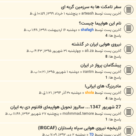
سفر تامکت ها به سرزمین گربه ای
آخرین پست توسط
arteash
«
پنج‌شنبه ۱ خرداد ۱۳۹۹, ۱۰:۵۹ ق.ظ
نام اين هواپيما چيست؟
آخرین پست توسط
shafagh
«
دوشنبه ۱۶ اردیبهشت ۱۳۹۸, ۱:۴۸ ب.ظ
پاسخ ها:
4
نیروی هوایی ایران در گذشته
آخرین پست توسط
ali.za
«
چهارشنبه ۳۱ شهریور ۱۳۹۵, ۴:۴۳ ب.ظ
پاسخ ها:
8
پیشگامان پرواز در ایران
آخرین پست توسط
irantrn
«
دوشنبه ۱ شهریور ۱۳۹۵, ۱۰:۲۱ ب.ظ
پاسخ ها:
1
مادربزرگ های ایرانی!
آخرین پست توسط
shola
«
دوشنبه ۳۰ آذر ۱۳۹۴, ۱:۲۱ ق.ظ
پاسخ ها:
4
27 شهریور 1347... سالروز تحویل هواپیمای فانتوم دی به ایران
آخرین پست توسط
mohmmad.temore
«
پنج‌شنبه ۲۷ شهریور ۱۳۹۳, ۱۱:۴۸ ب.ظ
پاسخ ها:
1
تاریخچه نیروی هوایی سپاه پاسداران (IRGCAF)
آخرین پست توسط
TD
«
دوشنبه ۲ دی ۱۳۹۲, ۷:۰۹ ب.ظ