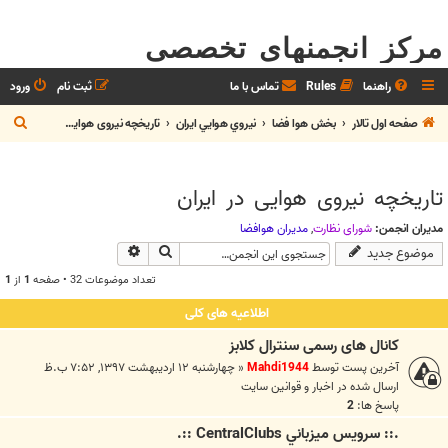
مرکز انجمنهای تخصصی
راهنما
Rules
تماس با ما
ثبت نام
ورود
ج
صفحه اول تالار
بخش هوا فضا
نيروي هوايي ايران
تاریخچه نیروی هوایی در ایران
س
ت
تاریخچه نیروی هوایی در ایران
ج
و
مدیران انجمن:
شوراي نظارت
,
مديران هوافضا
جستجو
جستجوی پیشرفته
موضوع جدید
تعداد موضوعات 32 • صفحه
1
از
1
اطلاعیه های کلی
کانال های رسمی سنترال کلابز
آخرین پست توسط
Mahdi1944
«
چهارشنبه ۱۲ اردیبهشت ۱۳۹۷, ۷:۵۲ ب.ظ
ارسال شده در
اخبار و قوانين سايت
پاسخ ها:
2
.:: سرويس ميزباني CentralClubs ::.