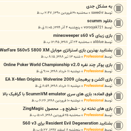
یه مشکل جدی
توسط
saeed-ir
»
سه‌شنبه ۳۰ فروردین ۱۳۹۰, ۲:۴۷ ب.ظ
دانلود scumm
توسط
voroojak721
»
پنج‌شنبه ۴ آذر ۱۳۸۹, ۱۱:۰۵ ق.ظ
بازی زيبای minesweeper s60 v5
توسط
aliblue
»
سه‌شنبه ۲۴ آذر ۱۳۸۸, ۱۲:۴۵ ب.ظ
بشتابید بهترین بازی استراتژی موبایل WarFare S60v5 5800 XM
توسط
Professional
»
شنبه ۱۳ تیر ۱۳۸۸, ۸:۱۵ ب.ظ
بازی پوکر چند نفره Online Poker World Championship v2.0
توسط
Professional
»
دوشنبه ۱۱ خرداد ۱۳۸۸, ۹:۰۰ ق.ظ
بازی اکشن و پرهیجان EA X–Men Origins: Wolverine 2009
توسط
Professional
»
دوشنبه ۱۱ خرداد ۱۳۸۸, ۸:۵۹ ق.ظ
فوق العاده: بازی های سری ScummVM emulator با گرافیک بالا
توسط
Professional
»
دوشنبه ۱۰ فروردین ۱۳۸۸, ۶:۲۶ ب.ظ
بازی های تخته نرد - شطرنج و.. محصول ZingMagic
توسط
Professional
»
سه‌شنبه ۲۵ فروردین ۱۳۸۸, ۵:۰۸ ب.ظ
بشتابید Resident Evil Degeneration برای S60 v3
توسط
Professional
»
پنج‌شنبه ۸ اسفند ۱۳۸۷, ۵:۲۲ ب.ظ