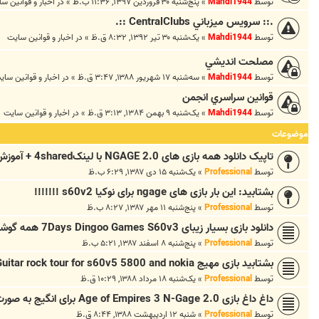
توسط
Mahdi1944
»
پنج‌شنبه ۳۰ فروردین ۱۳۹۷, ۱۱:۳۶ ب.ظ
» در
اخبار و قوانين س
.:: سرويس ميزباني CentralClubs ::.
توسط
Mahdi1944
»
یک‌شنبه ۳۰ تیر ۱۳۹۲, ۸:۳۲ ق.ظ
» در
اخبار و قوانين سايت
مصلحت انديشي
توسط
Mahdi1944
»
سه‌شنبه ۱۷ شهریور ۱۳۸۸, ۳:۴۷ ق.ظ
» در
اخبار و قوانين ساي
قوانين سراسري انجمن
توسط
Mahdi1944
»
یک‌شنبه ۹ بهمن ۱۳۸۴, ۳:۱۳ ق.ظ
» در
اخبار و قوانين سايت
موضوعات
تاپیک دانلود همه بازی های NGAGE 2.0 با لینک4shared + آموزش
توسط
Professional
»
یک‌شنبه ۱۵ دی ۱۳۸۷, ۶:۲۹ ب.ظ
بشتابید: این بار بازی های ngage برای نوکیا s60v2 !!!!!!!
توسط
Professional
»
پنج‌شنبه ۱۱ مهر ۱۳۸۷, ۸:۲۷ ب.ظ
دانلود بازی بسیار زیبای 7Days Dingoo Games S60v3 همه گوشی ها
توسط
Professional
»
پنج‌شنبه ۸ اسفند ۱۳۸۷, ۵:۲۱ ب.ظ
بشتابید بازی مهیج Guitar rock tour for s60v5 5800 and nokia
توسط
Professional
»
یک‌شنبه ۱۸ مرداد ۱۳۸۸, ۱۰:۲۹ ق.ظ
داغ داغ بازی Age of Empires 3 N-Gage 2.0 برای انگیج به صورت
توسط
Professional
»
شنبه ۱۲ اردیبهشت ۱۳۸۸, ۸:۴۴ ق.ظ