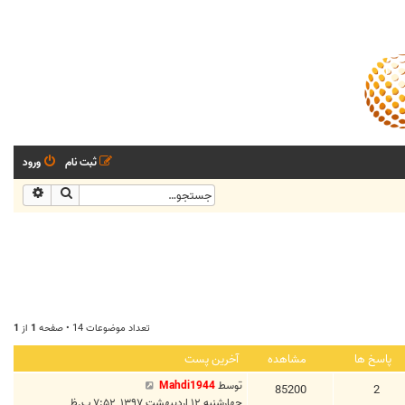
ثبت نام
ورود
جستجو
جستجو
تعداد موضوعات 14 • صفحه
1
از
1
پاسخ ها
مشاهده
آخرین پست
توسط
Mahdi1944
85200
2
چهارشنبه ۱۲ اردیبهشت ۱۳۹۷, ۷:۵۲ ب.ظ