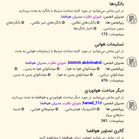
بالگردها
در اين بخش مي‌توانيد در مورد کليه مباحث مرتبط با بالگرد به بحث بپردازيد
مدیران انجمن:
شوراي نظارت
,
مديران هوافضا
زیرانجمن ها:
بالگردهاي نظامي
,
بالگردهاي غير نظامي
,
بالگردهاي
بدون سرنشين
,
اخبار بالگردها
موضوعات:
172
تسليحات هوايي
در اين بخش مي‌توانيد در مورد کليه مباحث مرتبط با تسليحات هوايي به بحث
بپردازيد
مدیران انجمن:
abdolmahdi
,
SAMAN
,
شوراي نظارت
,
مديران هوافضا
زیرانجمن ها:
موشكهاي هوا به هوا
,
موشكهاي هوا به زمين
,
موشکهاي دريايي
,
موشکهاي زمين به هوا
,
موشکهاي زمين به زمين
موضوعات:
476
ديگر مباحث هوانوردي
در اين بخش مي‌توانيد در مورد ديگر مباحث هوانوردي و هوافضا به بحث بپردازيد
مدیران انجمن:
hamed_713
,
شوراي نظارت
,
مديران هوافضا
زیرانجمن ها:
الکترونيک هواپيمايي
,
موتورهاي هوايي
,
شبيه
سازهاي پرواز
موضوعات:
361
گالري تصاوير هوافضا
در اين بخش مي‌توانيد تصاوير زيباي هوافضا را مشاهده کنيد