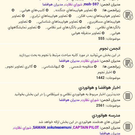
مدیران انجمن:
moh-597
,
شوراي نظارت
,
مديران هوافضا
زیرانجمن ها:
تصاوير هواپيماهاي جنگنده
,
کليپ‌هاي هوايي
,
تصاوير هواپيماهاي بمب افکن
,
تصاوير هواپيماهاي ترابري
,
تصاوير
هواپيماهاي مسافربري
,
تصاوير هواپيماهاي شناسايي
,
تصاوير
بالگردهاي نظامي
,
تصاوير بالگردهاي غير نظامي
,
تصاوير نمايشگاههاي
هوايي
,
تصاوير متفرقه هوايي
موضوعات:
555
انجمن نجوم
در اين بخش مي‌توانيد در مورد کليه مباحث مرتبط با نجوم به بحث بپردازيد
مدیران انجمن:
شوراي نظارت
,
مديران هوافضا
زیرانجمن ها:
منظومه شمسي
,
كيهانشناسي
,
گالري تصاوير نجوم
,
اخبار نجوم
موضوعات:
1442
اخبار هوافضا و هوانوردي
جديدترين اخبار مربوط به هوانوردي نظامي و غيرنظامي را در اين بخش بخوانيد
مدیران انجمن:
شوراي نظارت
,
مديران هوافضا
موضوعات:
2561
مدرسه هوانوردي
آموزش هاي هدفمند هوانوردي در اين بخش ارائه خواهد شد
مدیران انجمن:
CAPTAIN PILOT
,
sokuteasemuni
,
SAMAN
,
شوراي نظارت
,
مديران هوافضا