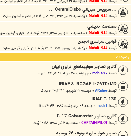
توسط
Mahdi1944
»
پنج‌شنبه ۳۰ فروردین ۱۳۹۷, ۱۱:۳۶ ب.ظ
» در
اخبار و قوانين س
.:: سرويس ميزباني CentralClubs ::.
توسط
Mahdi1944
»
یک‌شنبه ۳۰ تیر ۱۳۹۲, ۸:۳۲ ق.ظ
» در
اخبار و قوانين سايت
مصلحت انديشي
توسط
Mahdi1944
»
سه‌شنبه ۱۷ شهریور ۱۳۸۸, ۳:۴۷ ق.ظ
» در
اخبار و قوانين ساي
قوانين سراسري انجمن
توسط
Mahdi1944
»
یک‌شنبه ۹ بهمن ۱۳۸۴, ۳:۱۳ ق.ظ
» در
اخبار و قوانين سايت
موضوعات
گالري تصاوير هواپيماهاي ترابري ايران
توسط
moh-597
»
چهارشنبه ۳۰ خرداد ۱۳۸۶, ۱۱:۴۲ ق.ظ
IRIAF & IRCGAF Il-76TD/MD
توسط
ARafiee
»
دوشنبه ۳۰ شهریور ۱۳۹۴, ۳:۲۰ ب.ظ
IRIAF C-130
توسط
mach1
»
جمعه ۲۹ اردیبهشت ۱۳۸۵, ۴:۴۴ ب.ظ
گالری تصاویر C-17 Gobemaster
توسط
CAPTAIN PILOT
»
سه‌شنبه ۲ تیر ۱۳۸۸, ۱۲:۱۸ ق.ظ
تصویر هواپیمای آنتونوف 26 روسیه