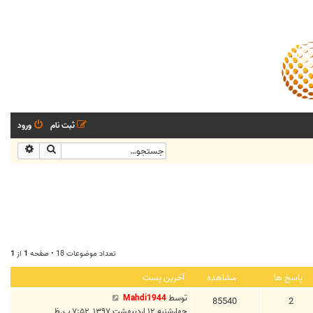
ثبت نام
ورود
جستجو
جستجو
تعداد موضوعات 18 • صفحه
1
از
1
پاسخ ها
مشاهده
آخرین پست
توسط
Mahdi1944
85540
2
چهارشنبه ۱۲ اردیبهشت ۱۳۹۷, ۷:۵۲ ب.ظ