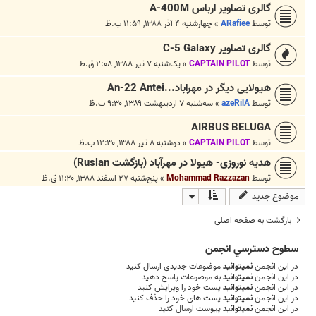
گالری تصاویر ارباس A-400M
توسط
ARafiee
»
چهارشنبه ۴ آذر ۱۳۸۸, ۱۱:۵۹ ب.ظ
گالری تصاویر C-5 Galaxy
توسط
CAPTAIN PILOT
»
یک‌شنبه ۷ تیر ۱۳۸۸, ۲:۰۸ ق.ظ
هیولایی دیگر در مهراباد...An-22 Antei
توسط
azeRilA
»
سه‌شنبه ۷ اردیبهشت ۱۳۸۹, ۹:۳۰ ب.ظ
AIRBUS BELUGA
توسط
CAPTAIN PILOT
»
دوشنبه ۸ تیر ۱۳۸۸, ۱۲:۳۰ ب.ظ
هدیه نوروزی- هیولا در مهرآباد (بازگشت Ruslan)
توسط
Mohammad Razzazan
»
پنج‌شنبه ۲۷ اسفند ۱۳۸۸, ۱۱:۲۰ ق.ظ
موضوع جدید
بازگشت به صفحه اصلی
سطوح دسترسي انجمن
در این انجمن
نمیتوانید
موضوعات جدیدی ارسال کنید
در این انجمن
نمیتوانید
به موضوعات پاسخ دهید
در این انجمن
نمیتوانید
پست خود را ویرایش کنید
در این انجمن
نمیتوانید
پست های خود را حذف کنید
در این انجمن
نمیتوانید
پیوست ارسال کنید