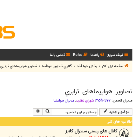
لینک سریع
راهنما
Rules
تماس با ما
صفحه اول تالار
بخش هوا فضا
گالري تصاوير هوافضا
تصاوير هواپيماهاي ترابري
تصاوير هواپيماهاي ترابري
مدیران انجمن:
moh-597
,
شوراي نظارت
,
مديران هوافضا
جستجو
جستجوی پیشرفته
موضوع جدید
اطلاعیه های کلی
کانال های رسمی سنترال کلابز