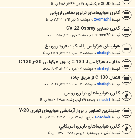
توسط
SCUD
»
یک‌شنبه ۲۰ دی ۱۳۹۴, ۶:۱۸ ب.ظ
گالری هواپیماهای ترابری نظامی اروپایی
توسط
zoornachi
»
دوشنبه ۵ تیر ۱۳۹۱, ۲:۲۳ ب.ظ
گالری تصاویر CV-22 Osprey
توسط
samen70
»
جمعه ۳۰ دی ۱۳۹۰, ۱۰:۵۶ ب.ظ
هواپیمای هرکولس با اسکیت فرود روی یخ
توسط
shafagh
»
دوشنبه ۲۷ مرداد ۱۳۹۳, ۶:۴۹ ب.ظ
مقایسه هرکولس C 130 J وسوپر هرکولس C 130 j-30
توسط
shafagh
»
دوشنبه ۲۷ مرداد ۱۳۹۳, ۶:۰۴ ب.ظ
انتقال C 130 از طریق جاده
توسط
shafagh
»
دوشنبه ۲۷ مرداد ۱۳۹۳, ۵:۴۱ ب.ظ
گالری هواپیماهای ترابری روسی
توسط
mach1
»
جمعه ۲۹ اردیبهشت ۱۳۸۵, ۵:۵۲ ب.ظ
جدیدترین تصاویر از پرواز آزمایشی هواپیمای ترابری Y-20
توسط
Goebbels
»
پنج‌شنبه ۱۷ مرداد ۱۳۹۲, ۷:۲۲ ب.ظ
گالري هواپيماهاي باربري امريکايي
توسط
کفير
»
چهارشنبه ۱۱ بهمن ۱۳۸۵, ۱۱:۳۷ ق.ظ