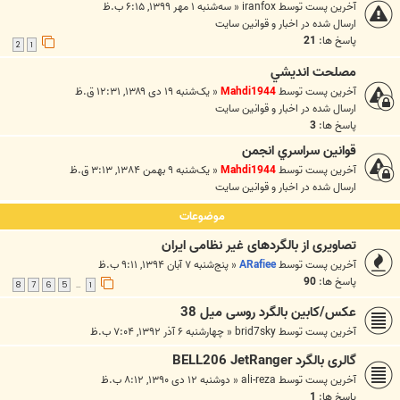
آخرین پست توسط
iranfox
«
سه‌شنبه ۱ مهر ۱۳۹۹, ۶:۱۵ ب.ظ
ارسال شده در
اخبار و قوانين سايت
پاسخ ها:
21
2
1
مصلحت انديشي
آخرین پست توسط
Mahdi1944
«
یک‌شنبه ۱۹ دی ۱۳۸۹, ۱۲:۳۱ ق.ظ
ارسال شده در
اخبار و قوانين سايت
پاسخ ها:
3
قوانين سراسري انجمن
آخرین پست توسط
Mahdi1944
«
یک‌شنبه ۹ بهمن ۱۳۸۴, ۳:۱۳ ق.ظ
ارسال شده در
اخبار و قوانين سايت
موضوعات
تصاويری از بالگردهای غير نظامی ايران
آخرین پست توسط
ARafiee
«
پنج‌شنبه ۷ آبان ۱۳۹۴, ۹:۱۱ ب.ظ
پاسخ ها:
90
8
7
6
5
1
…
عکس/کابین بالگرد روسی میل 38
آخرین پست توسط
brid7sky
«
چهارشنبه ۶ آذر ۱۳۹۲, ۷:۰۴ ب.ظ
گالری بالگرد BELL206 JetRanger
آخرین پست توسط
ali-reza
«
دوشنبه ۱۲ دی ۱۳۹۰, ۸:۱۲ ب.ظ
پاسخ ها:
1