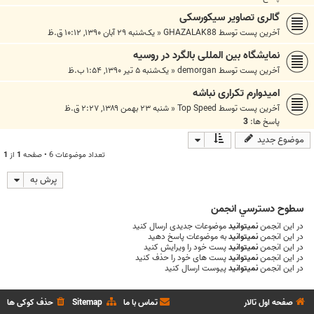
گالری تصاویر سیکورسکی
آخرین پست توسط
GHAZALAK88
«
یک‌شنبه ۲۹ آبان ۱۳۹۰, ۱۰:۱۲ ق.ظ
نمایشگاه بین المللی بالگرد در روسیه
آخرین پست توسط
demorgan
«
یک‌شنبه ۵ تیر ۱۳۹۰, ۱:۵۴ ب.ظ
امیدوارم تکراری نباشه
آخرین پست توسط
Top Speed
«
شنبه ۲۳ بهمن ۱۳۸۹, ۲:۲۷ ق.ظ
پاسخ ها:
3
موضوع جدید
تعداد موضوعات 6 • صفحه
1
از
1
پرش به
سطوح دسترسي انجمن
در این انجمن
نمیتوانید
موضوعات جدیدی ارسال کنید
در این انجمن
نمیتوانید
به موضوعات پاسخ دهید
در این انجمن
نمیتوانید
پست خود را ویرایش کنید
در این انجمن
نمیتوانید
پست های خود را حذف کنید
در این انجمن
نمیتوانید
پیوست ارسال کنید
صفحه اول تالار
تماس با ما
Sitemap
حذف کوکی ها