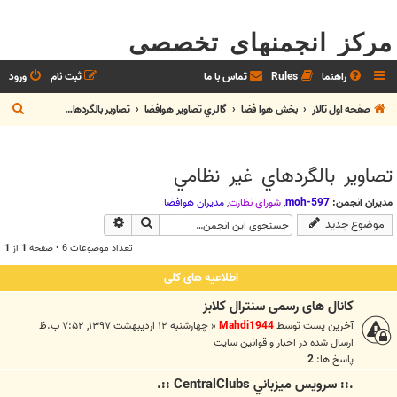
مرکز انجمنهای تخصصی
راهنما
Rules
تماس با ما
ثبت نام
ورود
ج
صفحه اول تالار
بخش هوا فضا
گالري تصاوير هوافضا
تصاوير بالگردهاي غير نظامي
س
ت
تصاوير بالگردهاي غير نظامي
ج
و
مدیران انجمن:
moh-597
,
شوراي نظارت
,
مديران هوافضا
جستجو
جستجوی پیشرفته
موضوع جدید
تعداد موضوعات 6 • صفحه
1
از
1
اطلاعیه های کلی
کانال های رسمی سنترال کلابز
آخرین پست توسط
Mahdi1944
«
چهارشنبه ۱۲ اردیبهشت ۱۳۹۷, ۷:۵۲ ب.ظ
ارسال شده در
اخبار و قوانين سايت
پاسخ ها:
2
.:: سرويس ميزباني CentralClubs ::.