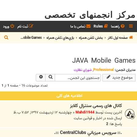
مرکز انجمنهای تخصصی
راهنما
Rules
تماس با ما
ثبت نام
ورود
ج
صفحه اول تالار
بخش تلفن همراه
بازي‌هاي تلفن همراه
JAVA Mobile Games
س
ت
JAVA Mobile Games
ج
و
مدیران انجمن:
Professional
,
شوراي نظارت
جستجو
جستجوی پیشرفته
موضوع جدید
تعداد موضوعات 16 • صفحه
1
از
1
اطلاعیه های کلی
کانال های رسمی سنترال کلابز
آخرین پست توسط
Mahdi1944
«
چهارشنبه ۱۲ اردیبهشت ۱۳۹۷, ۷:۵۲ ب.ظ
ارسال شده در
اخبار و قوانين سايت
پاسخ ها:
2
.:: سرويس ميزباني CentralClubs ::.