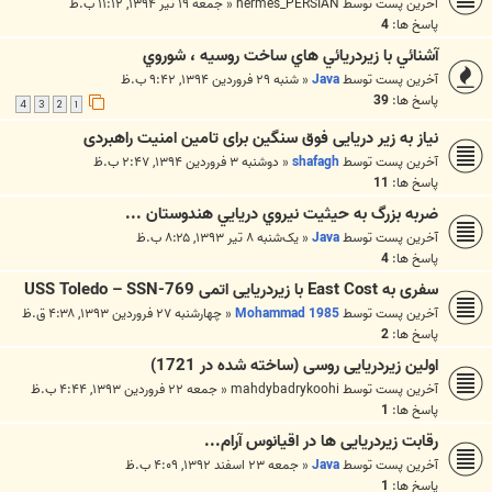
آخرین پست توسط
hermes_PERSIAN
«
جمعه ۱۹ تیر ۱۳۹۴, ۱۱:۱۲ ب.ظ
پاسخ ها:
4
آشنائي با زيردريائي هاي ساخت روسيه ، شوروي
آخرین پست توسط
Java
«
شنبه ۲۹ فروردین ۱۳۹۴, ۹:۴۲ ب.ظ
پاسخ ها:
39
4
3
2
1
نیاز به زیر دریایی فوق سنگین برای تامین امنیت راهبردی
آخرین پست توسط
shafagh
«
دوشنبه ۳ فروردین ۱۳۹۴, ۲:۴۷ ب.ظ
پاسخ ها:
11
ضربه بزرگ به حيثيت نيروي دريايي هندوستان ...
آخرین پست توسط
Java
«
یک‌شنبه ۸ تیر ۱۳۹۳, ۸:۲۵ ب.ظ
پاسخ ها:
4
سفری به East Cost با زیردریایی اتمی USS Toledo – SSN-769
آخرین پست توسط
Mohammad 1985
«
چهارشنبه ۲۷ فروردین ۱۳۹۳, ۴:۳۸ ق.ظ
پاسخ ها:
2
اولین زیردریایی روسی (ساخته شده در 1721)
آخرین پست توسط
mahdybadrykoohi
«
جمعه ۲۲ فروردین ۱۳۹۳, ۴:۴۴ ب.ظ
پاسخ ها:
1
رقابت زیردریایی ها در اقیانوس آرام...
آخرین پست توسط
Java
«
جمعه ۲۳ اسفند ۱۳۹۲, ۴:۰۹ ب.ظ
پاسخ ها:
1