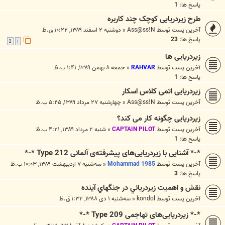
پاسخ ها:
1
طرح زیردریایی کوچک چند کاربره
آخرین پست توسط
Ass@ss!N
«
دوشنبه ۲ اسفند ۱۳۸۹, ۱۰:۲۲ ق.ظ
پاسخ ها:
23
2
1
زیردریایی ها
آخرین پست توسط
RAHVAR
«
جمعه ۸ بهمن ۱۳۸۹, ۱:۴۱ ب.ظ
پاسخ ها:
1
زیردریایی اتمی كلاس اسكار
آخرین پست توسط
Ass@ss!N
«
چهارشنبه ۲۷ مرداد ۱۳۸۹, ۵:۴۵ ب.ظ
زیردریایی چگونه کار می کند؟
آخرین پست توسط
CAPTAIN PILOT
«
شنبه ۲ مرداد ۱۳۸۹, ۴:۲۱ ب.ظ
پاسخ ها:
1
*-* آشنایی با زیردریایی‌های پیشرفته‌ی آلمانی Type 212 *-*
آخرین پست توسط
Mohammad 1985
«
سه‌شنبه ۷ اردیبهشت ۱۳۸۹, ۱۰:۰۳ ب.ظ
پاسخ ها:
3
نقش و اهميت زيردريائي در جنگهاي آينده
آخرین پست توسط
kondol
«
سه‌شنبه ۱ دی ۱۳۸۸, ۱:۳۲ ق.ظ
*-* زیردریایی‌های تهاجمی Type 209 *-*