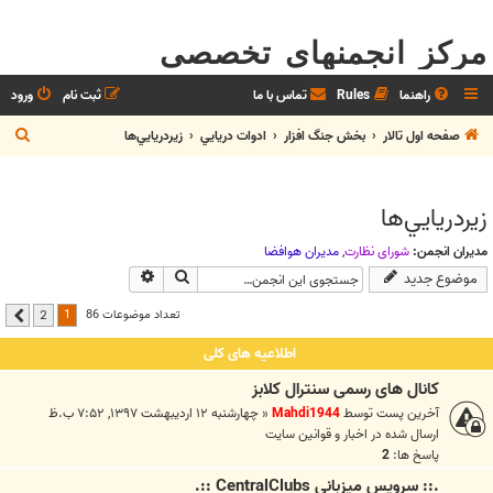
مرکز انجمنهای تخصصی
راهنما
Rules
تماس با ما
ثبت نام
ورود
ج
صفحه اول تالار
بخش جنگ افزار
ادوات دريايي
زيردريايي‌ها
س
ت
زيردريايي‌ها
ج
و
مدیران انجمن:
شوراي نظارت
,
مديران هوافضا
جستجو
جستجوی پیشرفته
موضوع جدید
1
تعداد موضوعات 86
2
بعدی
اطلاعیه های کلی
کانال های رسمی سنترال کلابز
آخرین پست توسط
Mahdi1944
«
چهارشنبه ۱۲ اردیبهشت ۱۳۹۷, ۷:۵۲ ب.ظ
ارسال شده در
اخبار و قوانين سايت
پاسخ ها:
2
.:: سرويس ميزباني CentralClubs ::.