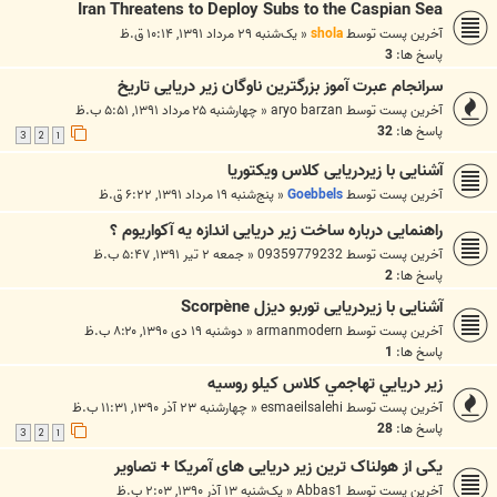
Iran Threatens to Deploy Subs to the Caspian Sea
آخرین پست توسط
shola
«
یک‌شنبه ۲۹ مرداد ۱۳۹۱, ۱۰:۱۴ ق.ظ
پاسخ ها:
3
سرانجام عبرت آموز بزرگترین ناوگان زیر دریایی تاریخ
آخرین پست توسط
aryo barzan
«
چهارشنبه ۲۵ مرداد ۱۳۹۱, ۵:۵۱ ب.ظ
پاسخ ها:
32
3
2
1
آشنایی با زیردریایی کلاس ویکتوریا
آخرین پست توسط
Goebbels
«
پنج‌شنبه ۱۹ مرداد ۱۳۹۱, ۶:۲۲ ق.ظ
راهنمایی درباره ساخت زیر دریایی اندازه یه آکواریوم ؟
آخرین پست توسط
09359779232
«
جمعه ۲ تیر ۱۳۹۱, ۵:۴۷ ب.ظ
پاسخ ها:
2
آشنایی با زیردریایی توربو دیزل Scorpène
آخرین پست توسط
armanmodern
«
دوشنبه ۱۹ دی ۱۳۹۰, ۸:۲۰ ب.ظ
پاسخ ها:
1
زير دريايي تهاجمي كلاس كيلو روسيه
آخرین پست توسط
esmaeilsalehi
«
چهارشنبه ۲۳ آذر ۱۳۹۰, ۱۱:۳۱ ب.ظ
پاسخ ها:
28
3
2
1
یکی از هولناک ترین زیر دریایی های آمریکا + تصاویر
آخرین پست توسط
Abbas1
«
یک‌شنبه ۱۳ آذر ۱۳۹۰, ۲:۰۳ ب.ظ