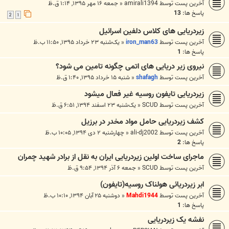
آخرین پست توسط
amirali1394
«
جمعه ۱۶ مهر ۱۳۹۵, ۱:۱۴ ق.ظ
پاسخ ها:
13
2
1
زیردریایی های کلاس دلفین اسرائیل
آخرین پست توسط
iron_man63
«
یک‌شنبه ۲۳ خرداد ۱۳۹۵, ۱۱:۵۰ ب.ظ
پاسخ ها:
1
نیروی زیر دریایی های اتمی چگونه تامین می شود؟
آخرین پست توسط
shafagh
«
شنبه ۱۵ خرداد ۱۳۹۵, ۱:۴۰ ق.ظ
زیردریایی تایفون روسیه غیر فعال میشود
آخرین پست توسط
SCUD
«
یک‌شنبه ۲۳ اسفند ۱۳۹۴, ۶:۵۱ ق.ظ
کشف زیردریایی حامل مواد مخدر در برزیل
آخرین پست توسط
ali-dj2002
«
چهارشنبه ۲ دی ۱۳۹۴, ۱۰:۰۵ ب.ظ
پاسخ ها:
2
ماجرای ساخت اولین زیردریایی ایران به نقل از برادر شهید چمران
آخرین پست توسط
SCUD
«
جمعه ۶ آذر ۱۳۹۴, ۹:۵۴ ق.ظ
ابر زیردریائی هولناک روسیه(تایفون)
آخرین پست توسط
Mahdi1944
«
دوشنبه ۲۵ آبان ۱۳۹۴, ۱۰:۱۰ ب.ظ
پاسخ ها:
1
نفشه یک زیردریایی