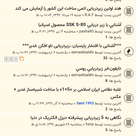
هند اولین زیردریایی اتمی ساخت این کشور را آزمایش می کند
آخرین پست توسط
R.A.F
«
شنبه ۱۹ مرداد ۱۳۹۲, ۱۰:۰۴ ب.ظ
آشنايي با زير دريايي SSK S-80 محصول اسپانيا
آخرین پست توسط
pasha85
«
سه‌شنبه ۴ تیر ۱۳۹۲, ۴:۲۱ ب.ظ
پاسخ ها:
1
***آشنایی با افتخار پارسیان..زیردریایی ناو افکن غدیر***
آخرین پست توسط
esmaeilsalehi
«
یک‌شنبه ۸ اردیبهشت ۱۳۹۲, ۱۰:۳۱ ب.ظ
پاسخ ها:
32
3
2
1
تايفون:ابر زيردريايي روسي
آخرین پست توسط
esmaeilsalehi
«
یک‌شنبه ۸ اردیبهشت ۱۳۹۲, ۱۰:۱۶ ب.ظ
پاسخ ها:
8
غلبه نظامی ایران اسلامی بر «5+1» با ساخت شبیه‌ساز غدیر +
عکس
آخرین پست توسط
Sami 1993
«
سه‌شنبه ۷ آذر ۱۳۹۱, ۲:۳۲ ب.ظ
پاسخ ها:
2
نگاهی به 5 زیردریایی پیشرفته دیزل الکتریک در دنیا
آخرین پست توسط
hany
«
سه‌شنبه ۲۸ شهریور ۱۳۹۱, ۱۰:۰۷ ق.ظ
پاسخ ها:
3