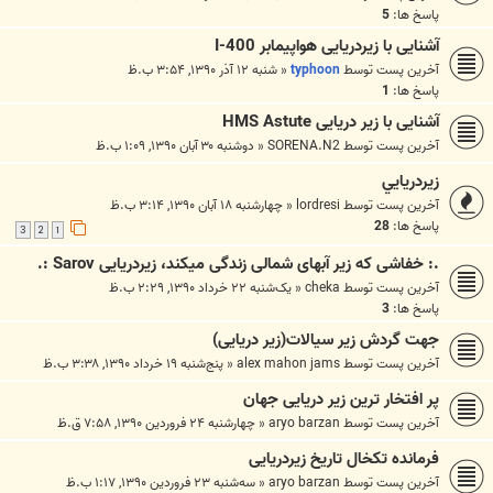
پاسخ ها:
5
آشنایی با زیردریایی هواپیمابر I-400
آخرین پست توسط
typhoon
«
شنبه ۱۲ آذر ۱۳۹۰, ۳:۵۴ ب.ظ
پاسخ ها:
1
آشنایی با زیر دریایی HMS Astute
آخرین پست توسط
SORENA.N2
«
دوشنبه ۳۰ آبان ۱۳۹۰, ۱:۰۹ ب.ظ
زيردريايي
آخرین پست توسط
lordresi
«
چهارشنبه ۱۸ آبان ۱۳۹۰, ۳:۱۴ ب.ظ
پاسخ ها:
28
3
2
1
.: خفاشی که زیر آبهای شمالی زندگی میکند، زیردریایی Sarov :.
آخرین پست توسط
cheka
«
یک‌شنبه ۲۲ خرداد ۱۳۹۰, ۲:۲۹ ب.ظ
پاسخ ها:
3
جهت گردش زیر سیالات(زیر دریایی)
آخرین پست توسط
alex mahon jams
«
پنج‌شنبه ۱۹ خرداد ۱۳۹۰, ۳:۳۸ ب.ظ
پر افتخار ترین زیر دریایی جهان
آخرین پست توسط
aryo barzan
«
چهارشنبه ۲۴ فروردین ۱۳۹۰, ۷:۵۸ ق.ظ
فرمانده تکخال تاریخ زیردریایی
آخرین پست توسط
aryo barzan
«
سه‌شنبه ۲۳ فروردین ۱۳۹۰, ۱:۱۷ ب.ظ