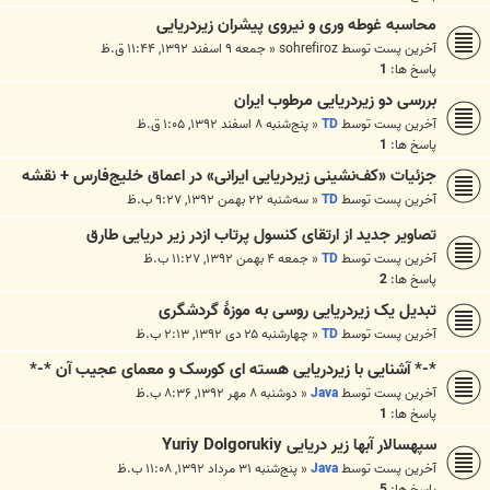
محاسبه غوطه وری و نیروی پیشران زیردریایی
آخرین پست توسط
sohrefiroz
«
جمعه ۹ اسفند ۱۳۹۲, ۱۱:۴۴ ق.ظ
پاسخ ها:
1
بررسی دو زیردریایی مرطوب ایران
آخرین پست توسط
TD
«
پنج‌شنبه ۸ اسفند ۱۳۹۲, ۱:۰۵ ق.ظ
پاسخ ها:
1
جزئیات «کف‌نشینی زیردریایی ایرانی» در اعماق خلیج‌فارس + نقشه
آخرین پست توسط
TD
«
سه‌شنبه ۲۲ بهمن ۱۳۹۲, ۹:۲۷ ب.ظ
تصاویر جدید از ارتقای کنسول پرتاب ازدر زیر دریایی طارق
آخرین پست توسط
TD
«
جمعه ۴ بهمن ۱۳۹۲, ۱۱:۲۷ ب.ظ
پاسخ ها:
2
تبدیل یک زیردریایی روسی به موزۀ گردشگری
آخرین پست توسط
TD
«
چهارشنبه ۲۵ دی ۱۳۹۲, ۲:۱۳ ب.ظ
*-* آشنایی با زیردریایی هسته ای کورسک و معمای عجیب آن *-*
آخرین پست توسط
Java
«
دوشنبه ۸ مهر ۱۳۹۲, ۸:۳۶ ب.ظ
پاسخ ها:
1
سپهسالار آبها زیر دریایی Yuriy Dolgorukiy
آخرین پست توسط
Java
«
پنج‌شنبه ۳۱ مرداد ۱۳۹۲, ۱۱:۰۸ ب.ظ
پاسخ ها:
5