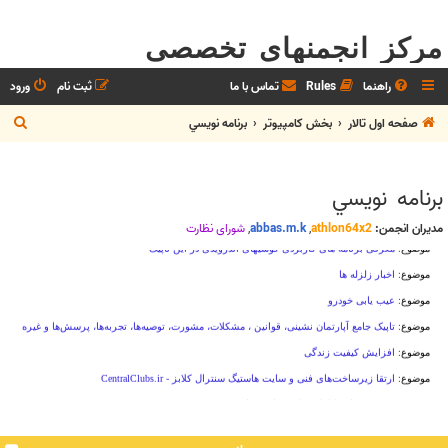
مرکز انجمنهای تخصصی
راهنما
Rules
تماس با ما
ثبت نام
ورود
ج
صفحه اول تالار
بخش كامپيوتر
برنامه نويسي
س
ت
برنامه نويسي
ج
و
مدیران انجمن:
athlon64x2
,
abbas.m.k
,
شوراي نظارت