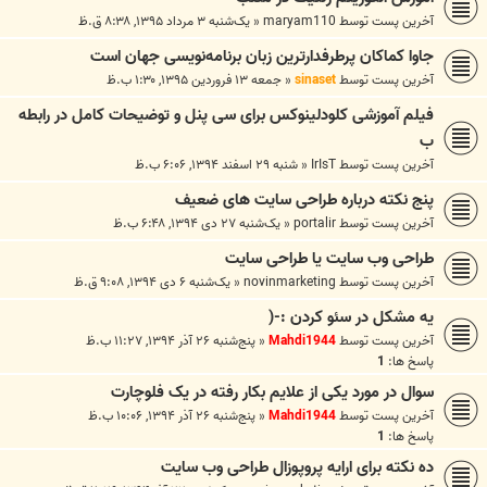
آخرین پست توسط
maryam110
«
یک‌شنبه ۳ مرداد ۱۳۹۵, ۸:۳۸ ق.ظ
جاوا کماکان پرطرفدارترین زبان برنامه‌نویسی جهان است
آخرین پست توسط
sinaset
«
جمعه ۱۳ فروردین ۱۳۹۵, ۱:۳۰ ب.ظ
فیلم آموزشی کلودلینوکس برای سی پنل و توضیحات کامل در رابطه
ب
آخرین پست توسط
IrIsT
«
شنبه ۲۹ اسفند ۱۳۹۴, ۶:۰۶ ب.ظ
پنج نکته درباره طراحی سایت های ضعیف
آخرین پست توسط
portalir
«
یک‌شنبه ۲۷ دی ۱۳۹۴, ۶:۴۸ ب.ظ
طراحی وب سایت یا طراحی سایت
آخرین پست توسط
novinmarketing
«
یک‌شنبه ۶ دی ۱۳۹۴, ۹:۰۸ ق.ظ
یه مشکل در سئو کردن :-(
آخرین پست توسط
Mahdi1944
«
پنج‌شنبه ۲۶ آذر ۱۳۹۴, ۱۱:۲۷ ب.ظ
پاسخ ها:
1
سوال در مورد یکی از علایم بکار رفته در یک فلوچارت
آخرین پست توسط
Mahdi1944
«
پنج‌شنبه ۲۶ آذر ۱۳۹۴, ۱۰:۰۶ ب.ظ
پاسخ ها:
1
ده نکته برای ارایه پروپوزال طراحی وب سایت