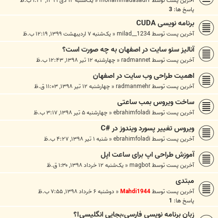
آخرین پست توسط
mohammadasadi1
«
یک‌شنبه ۱۴ دی ۱۳۹۹, ۱:۲۳ ب.ظ
پاسخ ها:
3
برنامه نویسی CUDA
آخرین پست توسط
milad__1234
«
یک‌شنبه ۷ اردیبهشت ۱۳۹۹, ۱۲:۱۹ ب.ظ
آنالیز سئو سایت در اصفهان به چه صورت است؟
آخرین پست توسط
radmannet
«
چهارشنبه ۱۲ تیر ۱۳۹۸, ۱۲:۴۳ ب.ظ
اهمیت طراحی وب سایت در اصفهان
آخرین پست توسط
radmanmehr
«
چهارشنبه ۱۲ تیر ۱۳۹۸, ۱۱:۰۳ ق.ظ
ساخت ویروس بمب ساعتی
آخرین پست توسط
ebrahimfoladi
«
چهارشنبه ۵ تیر ۱۳۹۸, ۳:۱۷ ب.ظ
ویروس تغییر پسورد ویندوز در #C
آخرین پست توسط
ebrahimfoladi
«
شنبه ۱ تیر ۱۳۹۸, ۴:۲۷ ب.ظ
آموزش طراحی اپ برای ساعت اپل
آخرین پست توسط
magbot
«
یک‌شنبه ۱۲ خرداد ۱۳۹۸, ۱:۳۰ ق.ظ
مبتدی
آخرین پست توسط
Mahdi1944
«
دوشنبه ۶ خرداد ۱۳۹۸, ۷:۵۵ ب.ظ
پاسخ ها:
1
زبان برنامه نویسی فارسی،بجایی انگلیسی!؟