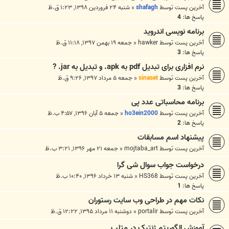
آخرین پست توسط
shafagh
«
شنبه ۲۴ فروردین ۱۳۹۸, ۱:۲۳ ق.ظ
پاسخ ها:
4
برنامه نویسی اندروید
آخرین پست توسط
hawker
«
جمعه ۱۹ بهمن ۱۳۹۷, ۱۱:۱۸ ق.ظ
پاسخ ها:
3
نرم افزاری برای تبدیل pdf به apk. و تبدیل به jar. ?
آخرین پست توسط
sinaset
«
جمعه ۵ مرداد ۱۳۹۷, ۹:۲۶ ق.ظ
پاسخ ها:
3
برنامه محاسباتی عدد پی
آخرین پست توسط
ho3ein2000
«
جمعه ۵ آبان ۱۳۹۶, ۴:۵۷ ب.ظ
پاسخ ها:
2
پیشنهاد اسم مسابقات
آخرین پست توسط
mojtaba_art
«
جمعه ۲۱ مهر ۱۳۹۶, ۳:۲۱ ب.ظ
درخواست جواب سوال شی گرا
آخرین پست توسط
HS368
«
شنبه ۱۳ خرداد ۱۳۹۶, ۱۰:۴۰ ب.ظ
پاسخ ها:
1
نکات مهم در طراحی وب سایت رستوران
آخرین پست توسط
portalir
«
دوشنبه ۱۱ مرداد ۱۳۹۵, ۱۲:۲۲ ق.ظ
آموزش الگوریتم ژنتیک در متلب