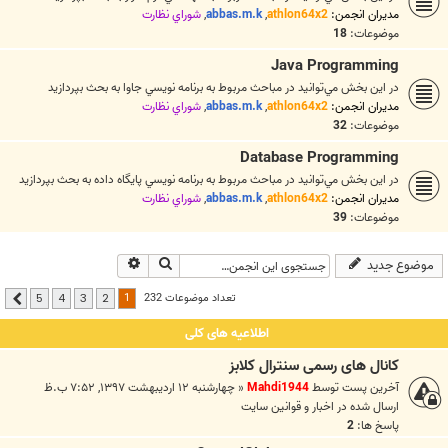
مدیران انجمن:
athlon64x2
,
abbas.m.k
,
شوراي نظارت
موضوعات:
18
Java Programming
در اين بخش مي‌توانيد در مباحث مربوط به برنامه نويسي جاوا به بحث بپردازيد
مدیران انجمن:
athlon64x2
,
abbas.m.k
,
شوراي نظارت
موضوعات:
32
Database Programming
در اين بخش مي‌توانيد در مباحث مربوط به برنامه نويسي پايگاه داده به بحث بپردازيد
مدیران انجمن:
athlon64x2
,
abbas.m.k
,
شوراي نظارت
موضوعات:
39
جستجو
جستجوی پیشرفته
موضوع جدید
1
تعداد موضوعات 232
5
4
3
2
بعدی
اطلاعیه های کلی
کانال های رسمی سنترال کلابز
آخرین پست توسط
Mahdi1944
«
چهارشنبه ۱۲ اردیبهشت ۱۳۹۷, ۷:۵۲ ب.ظ
ارسال شده در
اخبار و قوانين سايت
پاسخ ها:
2