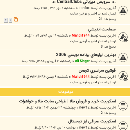
.:: سرويس ميزباني CentralClubs ::.
آخرین پست توسط
iranfox
«
سه‌شنبه ۱ مهر ۱۳۹۹, ۶:۱۵ ب.ظ
ارسال شده در
اخبار و قوانين سايت
پاسخ ها:
21
2
1
مصلحت انديشي
آخرین پست توسط
Mahdi1944
«
یک‌شنبه ۱۹ دی ۱۳۸۹, ۱۲:۳۱ ق.ظ
ارسال شده در
اخبار و قوانين سايت
پاسخ ها:
3
بهترين ابزارهاي برنامه نويسي 2006
آخرین پست توسط
Ali Singer
«
پنج‌شنبه ۳ فروردین ۱۳۸۵, ۹:۵۰ ب.ظ
قوانين سراسري انجمن
آخرین پست توسط
Mahdi1944
«
یک‌شنبه ۹ بهمن ۱۳۸۴, ۳:۱۳ ق.ظ
ارسال شده در
اخبار و قوانين سايت
موضوعات
اسکریپت خرید و فروش طلا | طراحی سایت طلا و جواهرات
آخرین پست توسط
new12
«
چهارشنبه ۲۴ بهمن ۱۴۰۳, ۱۰:۳۵ ق.ظ
پاسخ ها:
2
اسکریپت صرافی ارز دیجیتال
آخرین پست توسط
new12
«
دوشنبه ۱۰ دی ۱۴۰۳, ۹:۴۰ ق.ظ