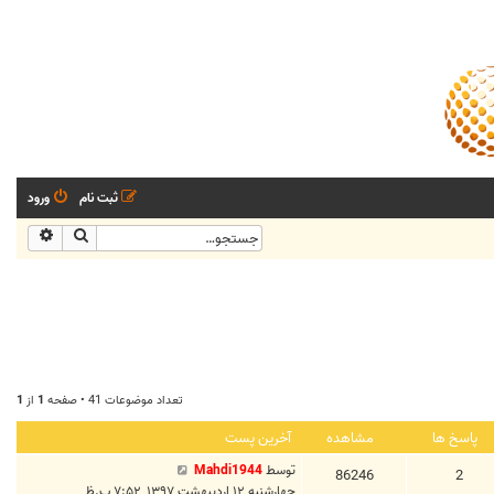
ثبت نام
ورود
جستجو
جستجو
تعداد موضوعات 41 • صفحه
1
از
1
پاسخ ها
مشاهده
آخرین پست
توسط
Mahdi1944
86246
2
چهارشنبه ۱۲ اردیبهشت ۱۳۹۷, ۷:۵۲ ب.ظ