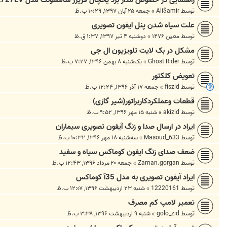
توسط
Ali$amir
»
جمعه ۲۵ آبان ۱۳۹۷, ۱۰:۲۹ ب.ظ
علت سیاه شدن پنل ایفون تصویری
توسط
معین ۱۴۷۶
»
دوشنبه ۴ تیر ۱۳۹۷, ۱:۳۷ ق.ظ
مشکل در بک لایت تلویزیون ال جی
توسط
Ghost Rider
»
یک‌شنبه ۸ بهمن ۱۳۹۶, ۷:۲۷ ب.ظ
تعویض کلکتور
توسط
fiszid
»
جمعه ۱۷ آذر ۱۳۹۶, ۱۲:۲۴ ب.ظ
قطعات وعملکردکاربراتور(شیر گازی)
توسط
akizid
»
شنبه ۱۵ مهر ۱۳۹۶, ۹:۵۲ ب.ظ
ایراد در ارسال صدا و زنگ آیفون تصویری سیماران
توسط
Masoud_633
»
سه‌شنبه ۱۸ مهر ۱۳۹۶, ۱۰:۳۲ ب.ظ
ضعف صدای زنگ ایفون کوماکس سیاه و سفید
توسط
Zaman.gorgan
»
جمعه ۲۰ مرداد ۱۳۹۶, ۱۲:۴۳ ب.ظ
ایراد آیفون تصویری به مدل 35آ کوماکس
توسط
12220161
»
شنبه ۲۳ اردیبهشت ۱۳۹۶, ۱۲:۰۷ ب.ظ
تعمیر لامپ کم مصرف
توسط
golo_zid
»
شنبه ۹ اردیبهشت ۱۳۹۶, ۳:۳۸ ب.ظ