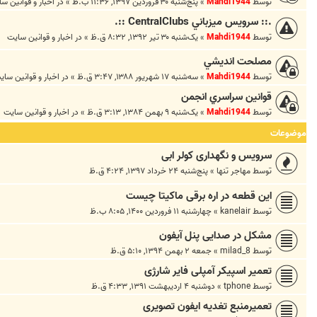
توسط
Mahdi1944
»
پنج‌شنبه ۳۰ فروردین ۱۳۹۷, ۱۱:۳۶ ب.ظ
» در
اخبار و قوانين س
.:: سرويس ميزباني CentralClubs ::.
توسط
Mahdi1944
»
یک‌شنبه ۳۰ تیر ۱۳۹۲, ۸:۳۲ ق.ظ
» در
اخبار و قوانين سايت
مصلحت انديشي
توسط
Mahdi1944
»
سه‌شنبه ۱۷ شهریور ۱۳۸۸, ۳:۴۷ ق.ظ
» در
اخبار و قوانين ساي
قوانين سراسري انجمن
توسط
Mahdi1944
»
یک‌شنبه ۹ بهمن ۱۳۸۴, ۳:۱۳ ق.ظ
» در
اخبار و قوانين سايت
موضوعات
سرویس و نگهداری کولر ابی
توسط
مهاجر تنها
»
پنج‌شنبه ۲۴ خرداد ۱۳۹۷, ۴:۲۴ ق.ظ
این قطعه در اره برقی ماکیتا چیست
توسط
kanelair
»
چهارشنبه ۱۱ فروردین ۱۴۰۰, ۸:۰۵ ب.ظ
مشکل در صدایی پنل آیفون
توسط
milad_8
»
جمعه ۲ بهمن ۱۳۹۴, ۵:۱۰ ق.ظ
تعمیر اسپیکر آمپلی فایر شارژی
توسط
tphone
»
دوشنبه ۴ اردیبهشت ۱۳۹۱, ۴:۳۳ ق.ظ
تعمیرمنبع تغدیه ایفون تصویری