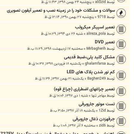
توسط
ali$zid
»
پنج‌شنبه ۲۴ بهمن ۱۳۹۸, ۱۱:۴۳ ق.ظ
سوالات و مشکلات خود را در زمینه نصب و تعمیر آیفون تصویری
توسط
9718
»
پنج‌شنبه ۲۷ بهمن ۱۳۹۰, ۱۲:۱۴ ق.ظ
تعمیر اسپیکر میکرولب
توسط
alireza_pola
»
شنبه ۲۶ دی ۱۳۹۴, ۱۰:۲۹ ق.ظ
تعمیر DVD
توسط
Mirbagherih
»
سه‌شنبه ۱۷ اردیبهشت ۱۳۹۸, ۱۱:۲۹ ب.ظ
مشکل کلید پلی،ضبط قدیمی
توسط
ghalamfarsa
»
یک‌شنبه ۱۸ فروردین ۱۳۹۸, ۱۰:۳۷ ق.ظ
کم نور شدن پلاک های LED
توسط
Bagheri249
»
یک‌شنبه ۲۱ بهمن ۱۳۹۷, ۱۱:۳۶ ق.ظ
تعمیر چراغهای اضطراری (چراغ قوه)
توسط
مهاجر تنها
»
شنبه ۱ دی ۱۳۹۷, ۱۰:۰۶ ق.ظ
تست موتور جاروبرقی
توسط
1Zid
»
یک‌شنبه ۱۸ آذر ۱۳۹۷, ۳:۵۰ ب.ظ
جرقهزدن ذغال جاروبرقی
توسط
zid6
»
سه‌شنبه ۶ آذر ۱۳۹۷, ۱:۰۸ ب.ظ
راهنمایی در خصوص مدار برد یخچال فریزر سامسونگ مدل SR-L727EV