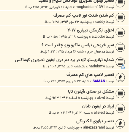
تعمیر آیفون تصویری کوماکس سیاخ و سفید
توسط
moghaddam1391
»
شنبه ۲۶ فروردین ۱۳۹۶, ۴:۱۵ ب.ظ
کم شدن شدت نور لامپ کم مصرف
توسط
caddy
»
پنج‌شنبه ۲۳ مهر ۱۳۹۴, ۷:۲۸ ب.ظ
احزای ابگرمکن دیواری ۲۰۱۷
توسط
a.zibdor
»
پنج‌شنبه ۱۸ آذر ۱۳۹۵, ۲:۵۸ ب.ظ
آمپر خروجی ترانس ماکرو ویو چقدر است ؟
توسط
مدافعان حرم
»
شنبه ۱۶ مرداد ۱۳۹۵, ۴:۴۲ ق.ظ
شماره ترانزیستو q2 در برد دم دری ایفون تصویری کوماکس
توسط
hadubmw
»
یک‌شنبه ۶ تیر ۱۳۹۵, ۹:۰۸ ق.ظ
تعمير لامپ هاي کم مصرف
توسط
SAMAN
»
شنبه ۲۳ شهریور ۱۳۸۷, ۱:۴۱ ب.ظ
مشکل در صدای ،آیفون تابا
توسط
abvd
»
چهارشنبه ۵ اسفند ۱۳۹۴, ۹:۱۳ ق.ظ
ایراد در ایفون تابان
توسط
alielect
»
شنبه ۲۱ آذر ۱۳۹۴, ۱۰:۲۴ ب.ظ
تعمیر ترازوی الکتریکی
توسط
alirezazarand
»
چهارشنبه ۶ آبان ۱۳۹۴, ۲:۵۵ ب.ظ