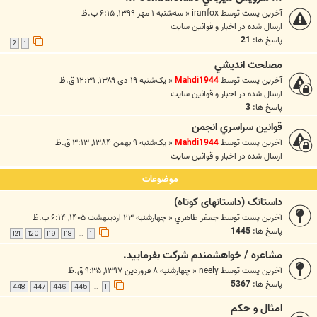
آخرین پست توسط
iranfox
«
سه‌شنبه ۱ مهر ۱۳۹۹, ۶:۱۵ ب.ظ
ارسال شده در
اخبار و قوانين سايت
پاسخ ها:
21
2
1
مصلحت انديشي
آخرین پست توسط
Mahdi1944
«
یک‌شنبه ۱۹ دی ۱۳۸۹, ۱۲:۳۱ ق.ظ
ارسال شده در
اخبار و قوانين سايت
پاسخ ها:
3
قوانين سراسري انجمن
آخرین پست توسط
Mahdi1944
«
یک‌شنبه ۹ بهمن ۱۳۸۴, ۳:۱۳ ق.ظ
ارسال شده در
اخبار و قوانين سايت
موضوعات
داستانک (داستانهای کوتاه)
آخرین پست توسط
جعفر طاهري
«
چهارشنبه ۲۳ اردیبهشت ۱۴۰۵, ۶:۱۴ ب.ظ
پاسخ ها:
1445
121
120
119
118
1
…
مشاعره / خواهشمندم شرکت بفرماييد.
آخرین پست توسط
neely
«
چهارشنبه ۸ فروردین ۱۳۹۷, ۹:۳۵ ق.ظ
پاسخ ها:
5367
448
447
446
445
1
…
امثال و حکم