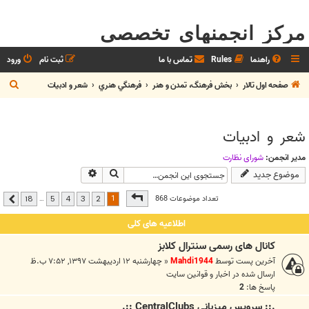
مرکز انجمنهای تخصصی
راهنما
Rules
تماس با ما
ثبت نام
ورود
ج
صفحه اول تالار
بخش فرهنگ، تمدن و هنر
فرهنگي هنري
شعر و ادبيات
س
ت
شعر و ادبيات
ج
و
مدیر انجمن:
شوراي نظارت
جستجو
جستجوی پیشرفته
موضوع جدید
صفحه
1
از
18
1
تعداد موضوعات 868
…
18
5
4
3
2
بعدی
اطلاعیه های کلی
کانال های رسمی سنترال کلابز
آخرین پست توسط
Mahdi1944
«
چهارشنبه ۱۲ اردیبهشت ۱۳۹۷, ۷:۵۲ ب.ظ
ارسال شده در
اخبار و قوانين سايت
پاسخ ها:
2
.:: سرويس ميزباني CentralClubs ::.