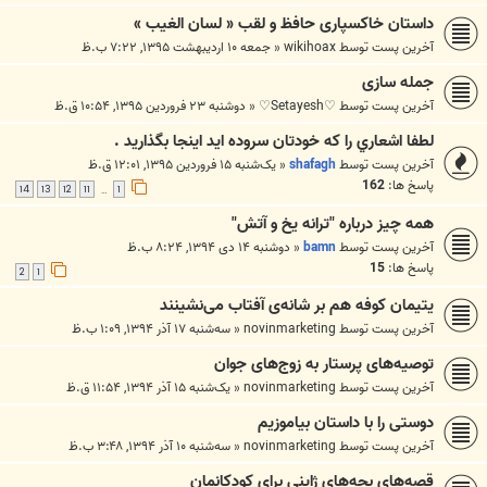
داستان خاکسپاری حافظ و لقب « لسان الغیب »
آخرین پست توسط
wikihoax
«
جمعه ۱۰ اردیبهشت ۱۳۹۵, ۷:۲۲ ب.ظ
جمله سازی
آخرین پست توسط
♡Setayesh♡
«
دوشنبه ۲۳ فروردین ۱۳۹۵, ۱۰:۵۴ ق.ظ
لطفا اشعاري را که خودتان سروده ايد اينجا بگذاريد .
آخرین پست توسط
shafagh
«
یک‌شنبه ۱۵ فروردین ۱۳۹۵, ۱۲:۰۱ ق.ظ
پاسخ ها:
162
14
13
12
11
1
…
همه چیز درباره "ترانه یخ و آتش"
آخرین پست توسط
bamn
«
دوشنبه ۱۴ دی ۱۳۹۴, ۸:۲۴ ب.ظ
پاسخ ها:
15
2
1
یتیمان کوفه هم بر شانه‌ی آفتاب می‌نشینند
آخرین پست توسط
novinmarketing
«
سه‌شنبه ۱۷ آذر ۱۳۹۴, ۱:۰۹ ب.ظ
توصیه‌های پرستار به زوج‌های جوان
آخرین پست توسط
novinmarketing
«
یک‌شنبه ۱۵ آذر ۱۳۹۴, ۱۱:۵۴ ق.ظ
دوستی را با داستان بیاموزیم
آخرین پست توسط
novinmarketing
«
سه‌شنبه ۱۰ آذر ۱۳۹۴, ۳:۴۸ ب.ظ
قصه‌های بچه‌های ژاپنی برای کودکانمان