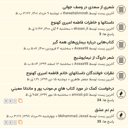
شعری از سعدی در وصف جوانی
آخرین پست توسط
therealtahmineh
«
دوشنبه ۹ خرداد ۱۴۰۱, ۳:۳۲ ب.ظ
داستانها و خاطرات فاطمه امیری کهنوج
آخرین پست توسط
ehssan_it
«
سه‌شنبه ۴ آبان ۱۴۰۰, ۷:۴۳ ق.ظ
پاسخ ها:
3
کتاب‌هایی درباره بیماری‌های همه گیر
آخرین پست توسط
Avaaa98
«
سه‌شنبه ۳ فروردین ۱۴۰۰, ۵:۰۶ ب.ظ
شعر داروگ از نیمایوشیج
آخرین پست توسط
Avaaa98
«
سه‌شنبه ۱۲ اسفند ۱۳۹۹, ۵:۰۴ ب.ظ
نظرات خوانندگان داستانهای خانم فاطمه امیری کهنوج
آخرین پست توسط
جعفر طاهري
«
دوشنبه ۱۵ دی ۱۳۹۹, ۱:۴۱ ق.ظ
درخواست کمک در مورد کتاب هاي م.مودب پور و ماندانا معيني
آخرین پست توسط
amirali.pzi
«
سه‌شنبه ۱۵ مهر ۱۳۹۹, ۹:۵۷ ق.ظ
پاسخ ها:
24
3
2
1
نم نم عشق
آخرین پست توسط
Mohammad.Javad
«
چهارشنبه ۳۰ مرداد ۱۳۹۸, ۳:۲۷ ب.ظ
پاسخ ها:
35
3
2
1