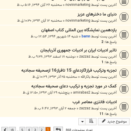
آخرین پست توسط
novinmarketing
«
سه‌شنبه ۲۶ آبان ۱۳۹۴, ۵:۱۶ ب.ظ
دنیای ما دخترهای عزیز
آخرین پست توسط
novinmarketing
«
سه‌شنبه ۱۲ آبان ۱۳۹۴, ۱۰:۳۰ ق.ظ
یازدهمین نمایشگاه بین المللی کتاب اصفهان
آخرین پست توسط
bamn
«
شنبه ۱۴ شهریور ۱۳۹۴, ۱۲:۵۴ ب.ظ
پاسخ ها:
2
تاثیر ادبیات ایران بر ادبیات جمهوری آذربایجان
آخرین پست توسط
zazzaz
«
دوشنبه ۱۸ اسفند ۱۳۹۳, ۹:۳۸ ب.ظ
پاسخ ها:
1
تجزيه وتركيب فراز3ازدعاي 15 تافراز16 ازصحيفه سجاديه
آخرین پست توسط
ياثارالله
«
سه‌شنبه ۲۵ آذر ۱۳۹۳, ۱۰:۲۹ ق.ظ
کمک در مورد تجزیه و ترکیب دعای صحیفه سجادیه
آخرین پست توسط
amirabas2
«
پنج‌شنبه ۲۹ آبان ۱۳۹۳, ۱۲:۵۰ ق.ظ
ادبیات فانتزی معاصر غرب
آخرین پست توسط
zazzaz
«
جمعه ۲ آبان ۱۳۹۳, ۶:۴۷ ب.ظ
پاسخ ها:
11
موضوع جدید
صفحه
1
از
18
1
تعداد موضوعات 868
…
18
5
4
3
2
بعدی