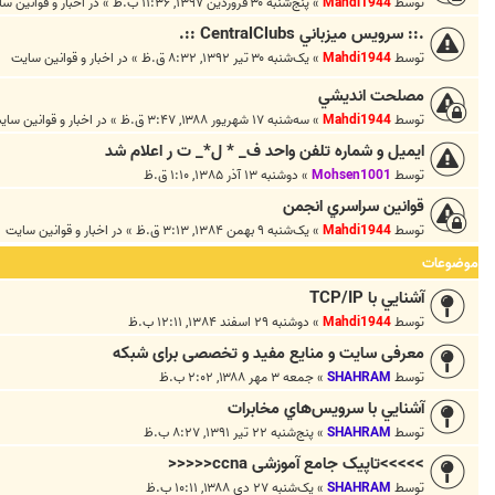
توسط
Mahdi1944
»
پنج‌شنبه ۳۰ فروردین ۱۳۹۷, ۱۱:۳۶ ب.ظ
» در
اخبار و قوانين س
.:: سرويس ميزباني CentralClubs ::.
توسط
Mahdi1944
»
یک‌شنبه ۳۰ تیر ۱۳۹۲, ۸:۳۲ ق.ظ
» در
اخبار و قوانين سايت
مصلحت انديشي
توسط
Mahdi1944
»
سه‌شنبه ۱۷ شهریور ۱۳۸۸, ۳:۴۷ ق.ظ
» در
اخبار و قوانين ساي
ايميل و شماره تلفن واحد ف_ * ل*_ ت ر اعلام شد
توسط
Mohsen1001
»
دوشنبه ۱۳ آذر ۱۳۸۵, ۱:۱۰ ق.ظ
قوانين سراسري انجمن
توسط
Mahdi1944
»
یک‌شنبه ۹ بهمن ۱۳۸۴, ۳:۱۳ ق.ظ
» در
اخبار و قوانين سايت
موضوعات
آشنايي با TCP/IP
توسط
Mahdi1944
»
دوشنبه ۲۹ اسفند ۱۳۸۴, ۱۲:۱۱ ب.ظ
معرفی سایت و منایع مفید و تخصصی برای شبکه
توسط
SHAHRAM
»
جمعه ۳ مهر ۱۳۸۸, ۲:۰۲ ب.ظ
آشنايي با سرويس‌هاي مخابرات
توسط
SHAHRAM
»
پنج‌شنبه ۲۲ تیر ۱۳۹۱, ۸:۲۷ ب.ظ
>>>>>تاپیک جامع آموزشی ccna<<<<<
توسط
SHAHRAM
»
یک‌شنبه ۲۷ دی ۱۳۸۸, ۱۰:۱۱ ب.ظ