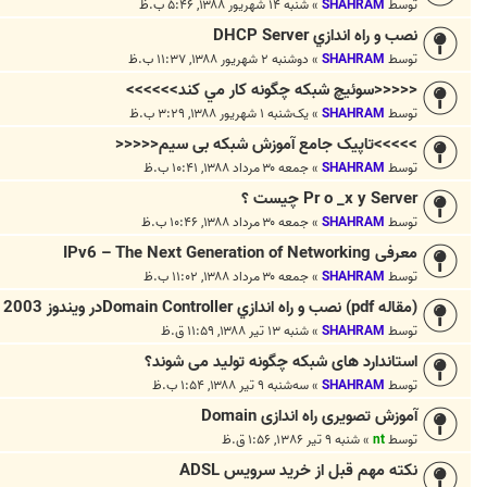
توسط
SHAHRAM
»
شنبه ۱۴ شهریور ۱۳۸۸, ۵:۴۶ ب.ظ
نصب و راه اندازي DHCP Server
توسط
SHAHRAM
»
دوشنبه ۲ شهریور ۱۳۸۸, ۱۱:۳۷ ب.ظ
<<<<<سوئيچ شبكه چگونه كار مي كند>>>>>>
توسط
SHAHRAM
»
یک‌شنبه ۱ شهریور ۱۳۸۸, ۳:۲۹ ب.ظ
>>>>>تاپیک جامع آموزش شبکه بی سیم<<<<<
توسط
SHAHRAM
»
جمعه ۳۰ مرداد ۱۳۸۸, ۱۰:۴۱ ب.ظ
Pr o _x y Server چيست ؟
توسط
SHAHRAM
»
جمعه ۳۰ مرداد ۱۳۸۸, ۱۰:۴۶ ب.ظ
معرفی IPv6 – The Next Generation of Networking
توسط
SHAHRAM
»
جمعه ۳۰ مرداد ۱۳۸۸, ۱۱:۰۲ ب.ظ
(مقاله pdf) نصب و راه اندازي Domain Controllerدر ويندوز 2003
توسط
SHAHRAM
»
شنبه ۱۳ تیر ۱۳۸۸, ۱۱:۵۹ ق.ظ
استاندارد های شبکه چگونه تولید می شوند؟
توسط
SHAHRAM
»
سه‌شنبه ۹ تیر ۱۳۸۸, ۱:۵۴ ب.ظ
آموزش تصویری راه اندازی Domain
توسط
nt
»
شنبه ۹ تیر ۱۳۸۶, ۱:۵۶ ق.ظ
نکته مهم قبل از خرید سرویس ADSL