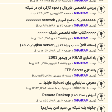
توسط
SHAHRAM
»
یک‌شنبه ۱۶ خرداد ۱۳۸۹, ۱۲:۴۷ ق.ظ
بررسی تخصصی فایروال و نحوه کارکرد آن در شبکه
توسط
SHAHRAM
»
جمعه ۱۳ فروردین ۱۳۸۹, ۷:۴۸ ب.ظ
<<<<<<تاپیک جامع آموزش network+>>>>>>>
توسط
SHAHRAM
»
جمعه ۲۵ دی ۱۳۸۸, ۸:۱۹ ب.ظ
<<<<<کتاب خانه تخصصی شبکه <<<<<
توسط
SHAHRAM
»
چهارشنبه ۲۳ دی ۱۳۸۸, ۱۲:۰۴ ق.ظ
(مقاله pdf) نصب و راه اندازی isa server(اپدیت شد)
توسط
SHAHRAM
»
جمعه ۱۲ تیر ۱۳۸۸, ۱۲:۵۳ ب.ظ
راه اندازی RRAS در ويندوز 2003
توسط
SHAHRAM
»
چهارشنبه ۴ شهریور ۱۳۸۸, ۱۱:۴۱ ق.ظ
راه‌اندازي FTP Server
توسط
SHAHRAM
»
شنبه ۱۴ شهریور ۱۳۸۸, ۵:۴۵ ب.ظ
معرفي سايتهايي براي Upload فايلها....
توسط
Farhad3614
»
چهارشنبه ۱۰ اسفند ۱۳۸۴, ۱۲:۵۷ ق.ظ
آموزش استفاده از Remote Desktop
توسط
SHAHRAM
»
جمعه ۳ مهر ۱۳۸۸, ۱:۵۵ ب.ظ
چگونه يك شبكه بي سيم امن بسازيم؟