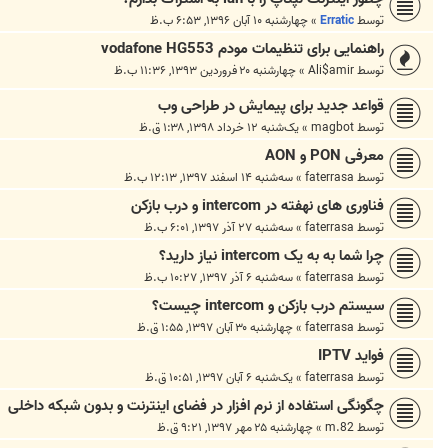
توسط
Erratic
»
چهارشنبه ۱۰ آبان ۱۳۹۶, ۶:۵۳ ب.ظ
راهنمایی برای تنظیمات مودم vodafone HG553
توسط
Ali$amir
»
چهارشنبه ۲۰ فروردین ۱۳۹۳, ۱۱:۳۶ ب.ظ
قواعد جدید برای پیمایش در طراحی وب
توسط
magbot
»
یک‌شنبه ۱۲ خرداد ۱۳۹۸, ۱:۳۸ ق.ظ
معرفی PON و AON
توسط
faterrasa
»
سه‌شنبه ۱۴ اسفند ۱۳۹۷, ۱۲:۱۳ ب.ظ
فناوری های نهفته در intercom و درب بازکن
توسط
faterrasa
»
سه‌شنبه ۲۷ آذر ۱۳۹۷, ۶:۰۱ ب.ظ
چرا شما به به یک intercom نیاز دارید؟
توسط
faterrasa
»
سه‌شنبه ۶ آذر ۱۳۹۷, ۱۰:۲۷ ب.ظ
سیستم درب بازکن و intercom چیست؟
توسط
faterrasa
»
چهارشنبه ۳۰ آبان ۱۳۹۷, ۱:۵۵ ق.ظ
فواید IPTV
توسط
faterrasa
»
یک‌شنبه ۶ آبان ۱۳۹۷, ۱۰:۵۱ ق.ظ
چگونگی استفاده از نرم افزار در فضای اینترنت و بدون شبکه داخلی
توسط
m.82
»
چهارشنبه ۲۵ مهر ۱۳۹۷, ۹:۲۱ ق.ظ