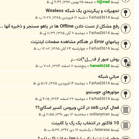
توسط
H@med
»
جمعه ۲۵ بهمن ۱۳۸۷, ۹:۴۹ ق.ظ
تجهيزات و پيکربندي يک شبکه Wireless
توسط
Farhad3614
»
شنبه ۱۲ فروردین ۱۳۸۵, ۷:۲۷ ب.ظ
رفع مشکل از دست دادن Offline ها در ياهو مسنجر و ذخيره آنها ...!
توسط
Farhad3614
»
دوشنبه ۸ آبان ۱۳۸۵, ۱۱:۳۹ ق.ظ
پِيامهاي Error در هنگام مشاهده صفحات اينترنت
توسط
Farhad3614
»
چهارشنبه ۲۴ آبان ۱۳۸۵, ۱۲:۰۲ ب.ظ
روش عبور از ف__ل*)ت...ر
توسط
hamed6248
»
پنج‌شنبه ۱۱ اسفند ۱۳۸۴, ۷:۰۸ ب.ظ
مباني شبکه
توسط
Farhad3614
»
دوشنبه ۱۴ فروردین ۱۳۸۵, ۵:۱۷ ق.ظ
موتورهاي جوستجو
توسط
Farhad3614
»
دوشنبه ۲۲ اسفند ۱۳۸۴, ۴:۱۵ ق.ظ
فعال كردن usb در آنتي ويروس كسپر اسكاي؟؟
توسط
solitaryman
»
سه‌شنبه ۱۲ مهر ۱۳۹۰, ۱۱:۵۵ ق.ظ
10 فاکتور در انتخاب یک رک یا کابینت
توسط
faterrasa
»
یک‌شنبه ۱۶ دی ۱۳۹۷, ۵:۳۸ ب.ظ
چطور اینترنت لپتاپ را با lan به اشتراک بذارم؟