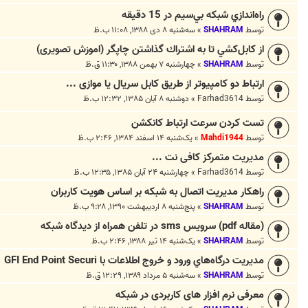
را‌ه‌اندازي شبکه بي‌سيم در 15 دقيقه
توسط
SHAHRAM
»
سه‌شنبه ۸ دی ۱۳۸۸, ۱۱:۰۸ ب.ظ
از کابل‌کشي تا به اشتراك گذاشتن چاپگر (اموزش تصویری)
توسط
SHAHRAM
»
چهارشنبه ۷ بهمن ۱۳۸۸, ۱۱:۳۰ ق.ظ
ارتباط دو کامپیوتر از طریق کابل سریال یا موازی ...
توسط
Farhad3614
»
دوشنبه ۸ آبان ۱۳۸۵, ۱۲:۳۲ ب.ظ
تست کردن سرعت ارتباط کانکشن
توسط
Mahdi1944
»
یک‌شنبه ۱۴ اسفند ۱۳۸۴, ۲:۴۶ ب.ظ
مدیریت متمرکز کافی نت ...
توسط
Farhad3614
»
چهارشنبه ۲۴ آبان ۱۳۸۵, ۱۲:۳۵ ب.ظ
راهکار مديريت اتصال به شبکه بر اساس هويت کاربران
توسط
SHAHRAM
»
پنج‌شنبه ۸ اردیبهشت ۱۳۹۰, ۹:۲۸ ب.ظ
(مقاله pdf) سرویس sms در تلفن همراه از دیدگاه شبکه
توسط
SHAHRAM
»
یک‌شنبه ۱۴ تیر ۱۳۸۸, ۲:۴۶ ب.ظ
مديريت درگاه‌هاي ورود و خروج اطلاعات با GFI End Point Securi
توسط
SHAHRAM
»
سه‌شنبه ۵ مرداد ۱۳۸۹, ۱۲:۲۹ ق.ظ
معرفی نرم افزار های کاربردی در شبکه