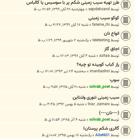
طرز تهیه سیب زمینی شکم پر با سوسیس یا کالباس
توسط
sepidehzand
»
چهارشنبه ۲۸ آبان ۱۳۹۹, ۱۲:۵۹ ب.ظ
کوکو سیب زمینی
توسط
fateme_rhi
»
شنبه ۱۷ آبان ۱۳۹۹, ۳:۴۷ ب.ظ
انواع نان
توسط
teletexting
»
یک‌شنبه ۲ شهریور ۱۳۹۹, ۱:۲۹ ب.ظ
اجاق گاز
توسط
azitaa
»
شنبه ۴ آبان ۱۳۹۸, ۱۲:۰۳ ب.ظ
راز کباب کوبیده تو چیه؟
توسط
imanbashiri
»
سه‌شنبه ۲۴ تیر ۱۳۹۳, ۱۲:۰۸ ب.ظ
سوپ
توسط
sohrab_poet
»
شنبه ۲۰ آبان ۱۳۸۵, ۹:۵۷ ب.ظ
سیب زمینی تنوری ولنتاین
توسط
lnaz .zamani
»
شنبه ۵ بهمن ۱۳۹۲, ۴:۴۵ ب.ظ
(---نان---)
توسط
sohrab_poet
»
شنبه ۴ آذر ۱۳۸۵, ۱۱:۵۴ ق.ظ
گالری شکم پرستان!
توسط
AGeNiS1
»
یک‌شنبه ۱۷ بهمن ۱۳۹۵, ۱۰:۰۷ ق.ظ