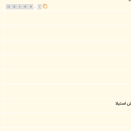
13
12
11
10
9
1
…
ش استیلا