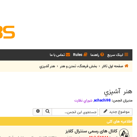
لینک سریع
راهنما
Rules
تماس با ما
صفحه اول تالار
بخش فرهنگ، تمدن و هنر
هنر آشپزي
هنر آشپزي
مدیران انجمن:
achachi98
,
شوراي نظارت
جستجو
جستجوی پیشرفته
موضوع جدید
اطلاعیه های کلی
کانال های رسمی سنترال کلابز