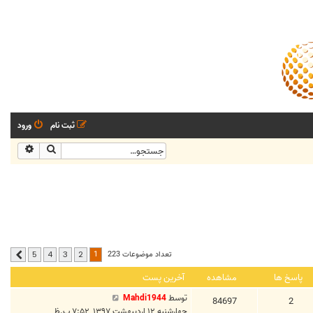
ثبت نام
ورود
جستجو
جستجو
1
تعداد موضوعات 223
5
4
3
2
بعدی
پاسخ ها
مشاهده
آخرین پست
توسط
Mahdi1944
84697
2
چهارشنبه ۱۲ اردیبهشت ۱۳۹۷, ۷:۵۲ ب.ظ