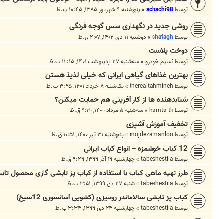
توسط
achachi98
»
پنج‌شنبه ۹ شهریور ۱۳۸۵, ۱۰:۴۵ ب.ظ
روشی جدید در نگهداری سس گوجه فرنگی
توسط
shafagh
»
دوشنبه ۱۱ دی ۱۴۰۲, ۲:۰۷ ق.ظ
دوخت پلاست
توسط
نسیم خودرو
»
سه‌شنبه ۲۷ اردیبهشت ۱۴۰۱, ۱۲:۱۵ ب.ظ
بهترین غذاهای گیاهی ایرانی که خیلی لذیذ هستن
توسط
therealtahmineh
»
یک‌شنبه ۸ خرداد ۱۴۰۱, ۳:۴۵ ب.ظ
شتابدهنده ها از کار آفرینی هم حمایت میکنن؟
توسط
hamta-tk
»
سه‌شنبه ۵ مرداد ۱۴۰۰, ۹:۳۰ ق.ظ
تخفیف آموزش آشپزی
توسط
mojdezamanloo
»
پنج‌شنبه ۳۱ تیر ۱۴۰۰, ۱۰:۵۱ ق.ظ
12 کباب خوشمزه – انواع کباب ایرانی
توسط
tabeshestila
»
چهارشنبه ۱۹ آذر ۱۳۹۹, ۹:۲۹ ق.ظ
طرز تهیه ماهی کباب با استفاده از کباب پز تابشی گازی محصول تاب
توسط
tabeshestila
»
شنبه ۲۷ دی ۱۳۹۹, ۳:۵۱ ب.ظ
کباب پز تابشی سالاماندر رومیزی (کشویی آسانسوری 12سیخ)
توسط
tabeshestila
»
چهارشنبه ۲۴ دی ۱۳۹۹, ۳:۳۴ ب.ظ