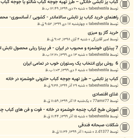
کباب پز تابشی خانگی – طرز تهیه جوجه کباب شالتو یا جوجه کباب
توسط
tabeshestila
»
شنبه ۲۰ دی ۱۳۹۹, ۱۲:۴۹ ب.ظ
راهنمای خرید کباب پز تابشی سالاماندر - کشویی / آسانسوری- محص
توسط
tabeshestila
»
چهارشنبه ۱۷ دی ۱۳۹۹, ۹:۵۲ ق.ظ
خرید گاز رو میزی
توسط
امیر آقابزرگی
»
شنبه ۴ آبان ۱۳۹۸, ۹:۰۲ ق.ظ
7 پیتزای خوشمزه و محبوب در ایران - فر پیتزا ریلی محصول تابش استیلا
توسط
tabeshestila
»
شنبه ۱۳ دی ۱۳۹۹, ۱۲:۲۰ ب.ظ
6 روش برای انتخاب یک رستوران خوب در تمامی ایران
توسط
tabeshestila
»
شنبه ۶ دی ۱۳۹۹, ۱:۰۳ ب.ظ
کباب پز تابشی – طرز تهیه جوجه کباب حلزونی خوشمزه در خانه
توسط
tabeshestila
»
شنبه ۲۹ آذر ۱۳۹۹, ۹:۳۸ ق.ظ
غذای اقتصادی
توسط
77amir77
»
یک‌شنبه ۱۶ آذر ۱۳۹۹, ۱۱:۵۹ ق.ظ
آموزش طبخ کباب چنجه خوشمزه در خانه - فوت و فن های کباب چنج
توسط
tabeshestila
»
شنبه ۱۵ آذر ۱۳۹۹, ۱۱:۴۴ ق.ظ
شکلات صبحانه فندقی
توسط
z.d1377
»
شنبه ۱ آذر ۱۳۹۹, ۱۱:۳۶ ق.ظ