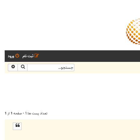
ثبت نام
ورود
جستجو
جستجو
تعداد پست ها:1 • صفحه
1
از
1