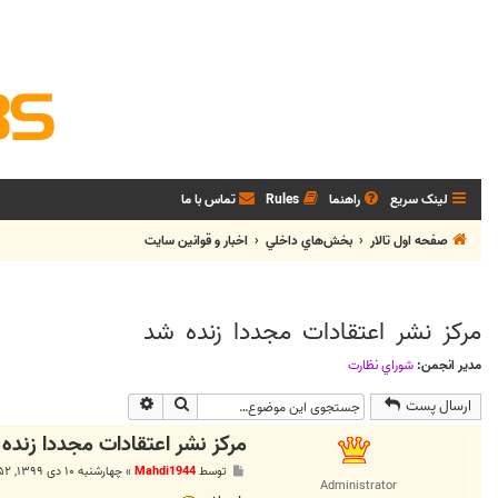
لینک سریع
راهنما
Rules
تماس با ما
صفحه اول تالار
بخش‌هاي داخلي
اخبار و قوانين سايت
مرکز نشر اعتقادات مجددا زنده شد
مدیر انجمن:
شوراي نظارت
جستجو
جستجوی پیشرفته
ارسال پست
مرکز نشر اعتقادات مجددا زنده
پ
توسط
Mahdi1944
»
چهارشنبه ۱۰ دی ۱۳۹۹, ۸:۵۲ ب.ظ
س
Administrator