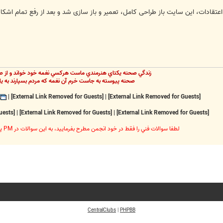
عتقادات، این سایت باز طراحی کامل، تعمیر و باز سازی شد و بعد از رفع تمام اشکا
زندگي صحنه يکتاي هنرمندي ماست هرکسي نغمه خود خواند و از ص
صحنه پيوسته به جاست خرم آن نغمه که مردم بسپارند به يا
|
[External Link Removed for Guests]
|
[External Link Removed for Guests]
[External Link Removed for Guests]
|
[External Link Removed for Guests]
|
[External Link Removed for Guests]
لطفا سوالات فني را فقط در خود انجمن مطرح بفرماييد، به اين سوالات در PM پاسخ داده نخواهد شد
CentralClubs
|
PHPBB