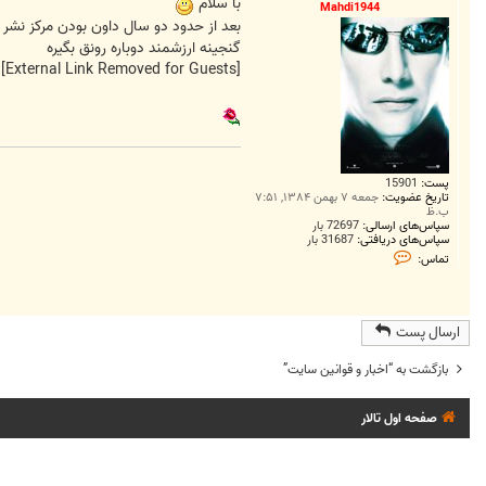
ت
با سلام
Mahdi1944
بعد از حدود دو سال داون بودن مرکز نشر ا
گنجینه ارزشمند دوباره رونق بگیره
[External Link Removed for Guests]
پست:
15901
تاریخ عضویت:
جمعه ۷ بهمن ۱۳۸۴, ۷:۵۱
ب.ظ
سپاس‌های ارسالی:
72697 بار
سپاس‌های دریافتی:
31687 بار
ت
تماس:
م
ا
س
M
a
ارسال پست
h
d
i
بازگشت به “اخبار و قوانين سايت”
1
9
4
صفحه اول تالار
4