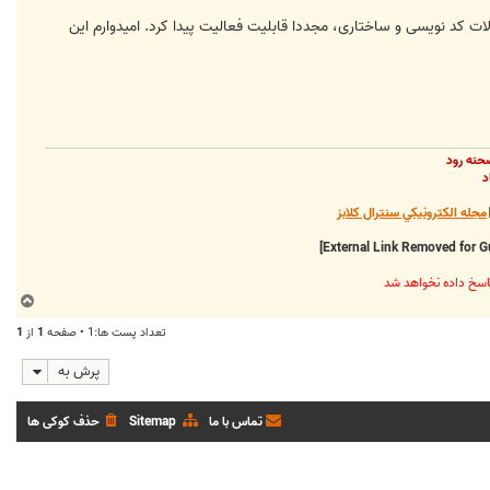
لات کد نویسی و ساختاری، مجددا قابلیت فعالیت پیدا کرد. امیدوارم این
حنه رود
د
مجله الکترونيکي سنترال کلابز
ب
ا
تعداد پست ها:1 • صفحه
1
از
1
ل
ا
پرش به
تماس با ما
Sitemap
حذف کوکی ها