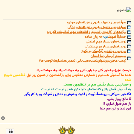
صرفه‌جویی دهها میلیونیِ هزینه‌های خودرو
صرفه‌جویی دهها میلیونیِ هزینه‌های زندگی
برنامه‌های کاربردی اندروید و اطلاعات مهمِ تنظیمات اندروید
جسارتاً آموزش
توبه
به زبان ساده
توصیه‌های بسیار مهم امنیتی
توصیه‌های بسیار مهم سلامتی
سرویس و تعمیر آبگرمکن و پکیج
سیستم آبرسانی ساختمان
(پمپ،مخزن،روشهای‌نصب،عیب‌یابی،تعمیر،هشدارها،توصیه‌ها)
دوستِ عزیز،چه باور کنی چه باور نکنی چه خوشت بیاد چه خوشت نیاد
همه ما آسمونی هستیم و شمارش معکوس برای بازگشتمون از همون روزِ اولِ
خلقتمون شروع
شده
و حسابرسیِ بسیار دقیقی هم در انتظارمون هست.
یه آسمونیِ فعال باش که امتحانِ دنیا تکرار شدنی نیست که نیست
اگه باور نمی‌کنی، برو همۀ ثروت و قدرت و هوش و دانش و نفوذت رو به کار بگیر
تا مانعِ پرواز بشی.
باز هم قبول نداری ؟!
این شما و این هم دنیا
ب
ا
ل