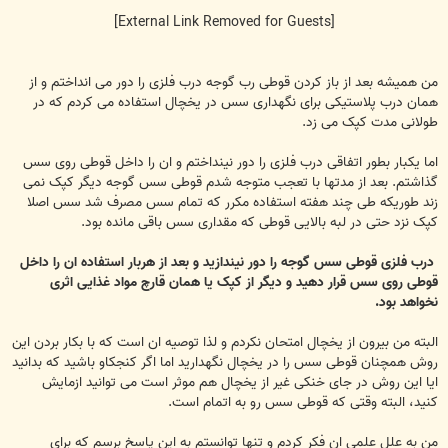
[External Link Removed for Guests]
من همیشه بعد از باز کردن قوطی رب گوجه درب فلزی را دور می انداختم و از
همان درب پلاستیکی برای نگهداری سس در یخچال استفاده می کردم که در
طولانی مدت کپک می زد.
اما یکبار بطور اتفاقی درب فلزی را دور نینداختم و ان را داخل قوطی روی سس
گذاشتم. بعد از مدتها با تعجب متوجه شدم قوطی سس گوجه دیگر کپک نمی
زند طوریکه طی چند هفته استفاده مکرر که تمام سس مصرف شد سس اصلا
کپک نزد حتی در لبه بالایی قوطی که مقداری سس باقی مانده بود.
درب فلزی قوطی سس گوجه را دور نیندازید و بعد از هربار استفاده ان را داخل
قوطی روی سس قرار دهید و دیگر از کپک یا همان قارچ مواد غذایی اثری
نخواهد بود.
البته من بیرون از یخچال امتحان نکردم و لذا توصیه ان است که با بکار بردن این
روش همچنان قوطی سس را در یخچال نگهدارید اما اگر کنجکاو باشید که بدانید
ایا این روش در جای خنکی غیر از یخچال هم موثر است می توانید ازمایش
کنید، البته وقتی که قوطی سس رو به اتمام است.
من به علل علمی ان فکر کردم و تنها توانستم به این پاسخ برسم که برای