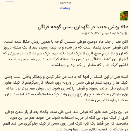
ا
Captain
shafagh
Re: روشی جدید در نگهداری سس گوجه فرنگی
پ
یک‌شنبه ۸ بهمن ۱۴۰۲, ۲:۴۰ ق.ظ
س
ت
الان بعد از چند ماه دومین قوطی سسس گوجه با همین روش حفظ شده است.
الان قوطی جدید یکماه است که باز شده و به نیمه رسیده بعد از یک هفته دیروز
که ان را باز کردم هیچ اثری از کپک نبود بلکه بوی کپک هم نداشت در صورتی که
قبل از این کشف اتفاقی در عرض یک هفته کپک ایجاد می شد و من مرتب با
قاشق کپک ها را که مقدار ان کم بود بر میداشتم.
البته قبل از این کشف از انجا که عادت من فکر کردن و راهکار یافتن است وقتی
کپک ها را برمیداشتم قوطی سس را وارونه روی شعله گاز میگرفتم تا کپک های
ناپیدای باقی مانده بسوزد و قوطی پاکسازی شود. این روش هم موثر بود اما نه
برای طولانی مدت شاید چهار پنج روزی رشد کپک ها متوقف میشد اما بعد از ان
مدت دوباره تکثیر می شدند.
در این روش همانطور که عرض شد حتی طی مدت یکماه بعد از باز شدن قوطی
اثری از کپک نبود بی انکه از حرارت استفاده شود. من خودم هم در این مورد
متعجبم که چرا فقط یک لایه نازک اهن روی سس از کپک جلوگیری می کند انهم
در حالیکه در فضای بالای سس هوا وجود دارد.