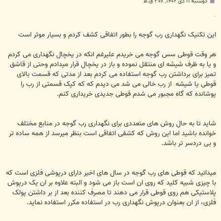
پ
دوشنبه ۱۱ دی ۱۴۰۲, ۲:۰۷ ق.ظ
س
ت
.
این تکنیک نگهداری رب گوجه را بطور اتفاقی کشف کردم و بسیار موثر است
هر وقت قوطی سس گوجه می خریدم علیرغم انکه در یخچال نگهداری می کردم
و یا به ظرف شیشه ای منتقل نموده و باز در یخچال قرار میدادم وحتی از قاشق
تمیز برای برداشتن رب گوجه استفاده می کردم بعد از مدتی که قسمت بالای
قوطی یا شیشه از رب خالی می شد می دیدم که که کپک قسمتی از رب را
پوشانده که گاه مجبور می شدم قوطی جدیدی خریداری کنم.
شاید تا به حال روش های متعددی برای نگهداری رب گوجه در منابع مختلف
خوانده باشید اما این روش که کشفی اتفاقی است بنظر میرسد از همه ساده تر
و بی دردسر تر باشد.
میدانید که قوطی های رب گوجه در سال های اخیر دارای درپوشی فلزی است که
با چیزی شبیه کلید که روی ان است باز می شود و البته علاوه بر ان یک درپوش
پلاستیکی هم روی قوطی قرار می دهند تا مصرف کننده بعد از بر داشتن پولک
فلزی، از ان بعنوان درپوش نگهداری رب در استفاده مکرر استفاده نماید.