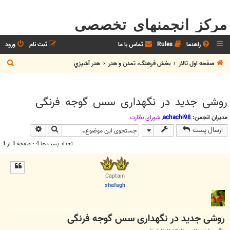
مرکز انجمنهای تخصصی
راهنما
Rules
تماس با ما
ثبت نام
ورود
ج
صفحه اول تالار
بخش فرهنگ، تمدن و هنر
هنر آشپزي
س
ت
روشی جدید در نگهداری سس گوجه فرنگی
ج
و
مدیران انجمن:
achachi98
,
شوراي نظارت
جستجو
جستجوی پیش
ارسال پست
تعداد پست ها:4 • صفحه
1
از
1
Captain
shafagh
روشی جدید در نگهداری سس گوجه فرنگی