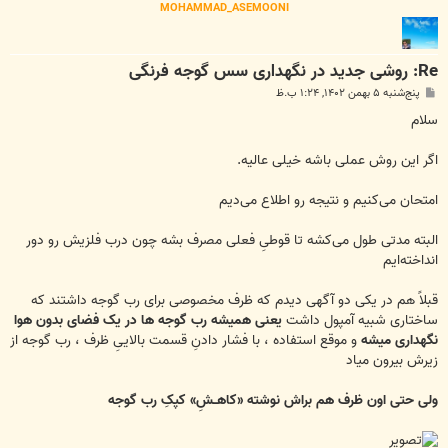
MOHAMMAD_ASEMOONI
Re: روشی جدید در نگهداری سس گوجه فرنگی
پ
پنج‌شنبه ۵ بهمن ۱۴۰۲, ۱:۲۴ ب.ظ
س
ت
سلام
اگر این روش عملی باشه خیلی عالیه.
امتحان می‌کنیم و نتیجه رو اطلاع می‌دیم
البته مدتی طول می‌کشه تا قوطیِ فعلی مصرف بشه چون درب فلزیش رو دور
انداخته‌ایم
قبلاً هم در یکی دو آگهی دیدم که ظرف مخصوصی برای رب گوجه داشتند که
ساختاری شبیه آمپول داشت
یعنی همیشه رب گوجه ها در یک فضای بدون هوا
نگهداری میشه
و موقع استفاده ، با فشار دادنِ قسمت بالاییِ ظرف ، رب گوجه از
زیرش بیرون میاد
ولی حتی اون ظرف هم براش نوشته «کاهــشِ» کپکِ رب گوجه