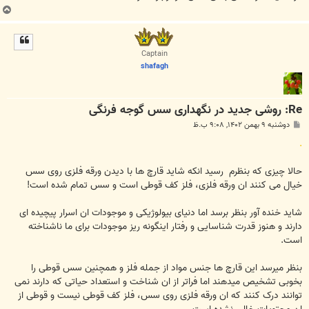
ب
ا
ل
ا
Captain
shafagh
Re: روشی جدید در نگهداری سس گوجه فرنگی
پ
دوشنبه ۹ بهمن ۱۴۰۲, ۹:۰۸ ب.ظ
س
ت
.
حالا چیزی که بنظرم رسید انکه شاید قارچ ها با دیدن ورقه فلزی روی سس
خیال می کنند ان ورقه فلزی، فلز کف قوطی است و سس تمام شده است!
شاید خنده آور بنظر برسد اما دنیای بیولوژیکی و موجودات ان اسرار پیچیده ای
دارند و هنوز قدرت شناسایی و رفتار اینگونه ریز موجودات برای ما ناشناخته
است.
بنظر میرسد این قارچ ها جنس مواد از جمله فلز و همچنین سس قوطی را
بخوبی تشخیص میدهند اما فراتر از ان شناخت و استعداد حیاتی که دارند نمی
توانند درک کنند که ان ورقه فلزی روی سس، فلز کف قوطی نیست و قوطی از