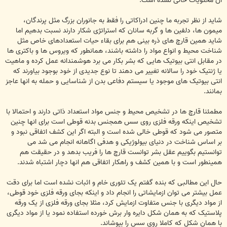
ان محتویات خالی نشده است.
شاید از نظر تجربه ما چنین ادراکاتی را فقط به جانوران بزرگ مثل پرندگان،
میمون ها، دلفین ها و گربه سانان که استراتژی شکار دارند نسبت بدهیم اما
شاید همین قارچ های ذره بینی هم برای بقاء حیات استعدادهای خاص مثل
شناخت محیط و انواع مواد را داشته باشند، همانطور که ویروس ها و باکتری ها
در مقابل انتی بیوتیک هایی که بشر بکار می برد هوشمندانه عمل کرده و ماهیت
یا ژنتیک خود را سالانه تغییر می دهند تا نوع جدیدی از خود بوجود بیاورند که
انتی بیوتیک های موجود یا سیستم دفاعی بدن از شناسایی و حمله به انها عاجز
بمانند.
مطمئنا قارچ ها در تشخیص محیط و جنس مواد استعداد ذاتی دارند و احتمالا با
تشخیص اینکه ورقه فلزی روی سس همجنس بدنه قوطی است برای انها چنین
متصور می شود که قوطی خالی شده است و البته اگر این کشف اتفاقی نبود و
بر اساس شناخت در دنیای بیولوژیکی و هدفی اگاهانه انجام می شد می
توانستیم بگوییم عقل بشر توانست قارچ ها را فریب بدهد و در حقیقت هم
همینطور است و با همین کشف و راهکار اتفاقی هم انها دچار اشتباه شدند.
حال این مطالبی که بنده گفتم یک تئوری خام و اثبات نشده است اما برای دقت
عمل بیشتر می توان ازمایشاتی را انجام داد و اینکه بجای ورقه فلزی خود قوطی،
از مواد دیگری با جنس متفاوت ازمایش کرد، مثلا بجای ورقه فلزی از یک ورقه
پلاستیک که به همان شکل دایره وار برش خورده استفاده نمود یا از مواد دیگری
با همان شکل که کاملا روی سس را بپوشاند.