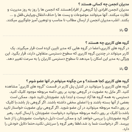
مدیران انجمن چه کسانی هستند ؟
مدیران انجمن افرادی (یا گروهی از افراد)هستند که انجمن ها را روز به روز مدیریت و
نظارت میکنند. آنها میتوانند موضوعات و پست ها را حذف،انتقال،ویرایش،قفل و ...
بکنند. اغلب،مدیران انجمن از ارسال مطالب نا مناسب و توهین آمیز جلوگیری میکنند.
بالا
گروه های کاربری چه هستند ؟
در گروه های کاربری،اعضا در گروه هایی که مدیر تایین کرده است قرار میگیرند. یک
کاربر میتواند در چندین گروه کاربری که سطوح دسترسی متفاوتی دارند، قرار بگیرد. این
ویژگی به مدیر این امکان را میدهد تا سطوح دسترسی کاربران را به سرعت تغییر دهد.
بالا
گروه های کاربری کجا هستند؟ و من چگونه میتوانم در آنها عضو شوم ؟
گروه های کاربری را میتوانید در کنترل پنل کاربر در قسمت "گروه های کاربری" مشاهده
کنید. اگر مایل به عضویت در گروهی بودید بر روی دکمه مربوطه موجود کلیک کنید.
دسترسی به همه گروه ها آزاد نیست و ابتدا باید عضویتتان تایید شود. ممکن است
بعضی از آنها بسته باشند و یا اعضای مخفی داشته باشند. اگر گروهی باز باشد،با کلیک
بر روی دکمه مربوطه میتوانید در آن عضو شوید. اگر گروهی برای عضویت خواستار تایید
باشد،با کلیک بر روی دکمه مربوطه میتوانید درخواست عضویتتان را ارسال کنید. رهبر
گروه عضویتتان را بررسی خواهد کرد و ممکن است دلیل درخواست عضویتتان را از شما
بپرسد. اگر درخواست شما رد شد،لطفا رهبر گروه را سرزنش نکنید،حتما دلایل خودش را
دارد.