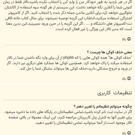
اگر
در هر بازدید به طور خودکار من را وارد کن
را انتخاب نکرده باشید،تالار فقط در زمان
کنونی شما را آنلاین نگه خواهد داشت. این سیستم از هر گونه سوء استفاده از اکانتتان
جلوگیری خواهد کرد،برای آنلاین ماندن جمله ذکر شده را انتخاب کنید. اگر از کامپیوتر
اشتراکی استفاده میکنید،انتخاب این گزینه توصیه نمیشود، برای مثال کتاب خانه،کافی
نت؛کامپیوتر های دانشگاه و ... . اگر این گزینه را در حین ورود نمیبینید،این بدین معنا
است که مدیر تالار این ویژگی را غیر فعال کرده است.
بالا
معنی حذف کوکی ها چیست ؟
"حذف کوکی ها" همه کوکی هایی را که phpbb از آن برای وارد نگه داشتن شما در تالار
استفاده میکند را پاک خواهد کرد. همچنین کوکی ها عملکرد های دیگری نیز دارند. اگر
در ورود و خروج مشکلی دارید،حذف کوکی ها میتواند مشکل شما را حل کند.
بالا
تنظیمات کاربری
چگونه میتوانم تنظیماتم را تغییر دهم ؟
اگر در سایت ثبت نام کرده باشید،تمامی تنظیماتتان در پایگاه های داده ما ذخیره میشود.
برای تغییر آنها به کنترل پنل کاربریتان مراجعه کنید، این لینک معمولا در بالای صفحه
تالار موجود است،از آنجا میتوانید تمامی تنظیماتتان را تغییر دهید.
بالا