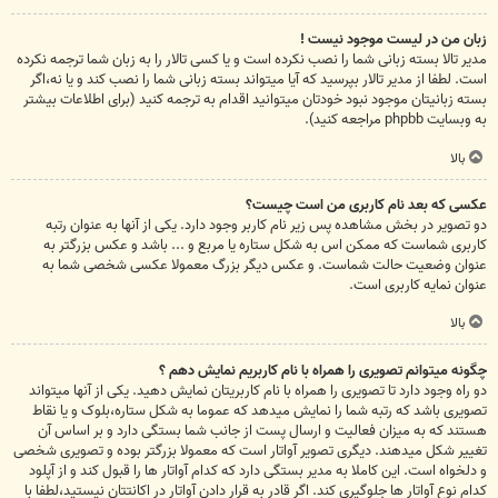
زبان من در لیست موجود نیست !
مدیر تالا بسته زبانی شما را نصب نکرده است و یا کسی تالار را به زبان شما ترجمه نکرده
است. لطفا از مدیر تالار بپرسید که آیا میتواند بسته زبانی شما را نصب کند و یا نه،اگر
بسته زبانیتان موجود نبود خودتان میتوانید اقدام به ترجمه کنید (برای اطلاعات بیشتر
به وبسایت phpbb مراجعه کنید).
بالا
عکسی که بعد نام کاربری من است چیست؟
دو تصویر در بخش مشاهده پس زیر نام کاربر وجود دارد. یکی از آنها به عنوان رتبه
کاربری شماست که ممکن اس به شکل ستاره یا مربع و ... باشد و عکس بزرگتر به
عنوان وضعیت حالت شماست. و عکس دیگر بزرگ معمولا عکسی شخصی شما به
عنوان نمایه کاربری است.
بالا
چگونه میتوانم تصویری را همراه با نام کاربریم نمایش دهم ؟
دو راه وجود دارد تا تصویری را همراه با نام کاربریتان نمایش دهید. یکی از آنها میتواند
تصویری باشد که رتبه شما را نمایش میدهد که عموما به شکل ستاره،بلوک و یا نقاط
هستند که به میزان فعالیت و ارسال پست از جانب شما بستگی دارد و بر اساس آن
تغییر شکل میدهند. دیگری تصویر آواتار است که معمولا بزرگتر بوده و تصویری شخصی
و دلخواه است. این کاملا به مدیر بستگی دارد که کدام آواتار ها را قبول کند و از آپلود
کدام نوع آواتار ها جلوگیری کند. اگر قادر به قرار دادن آواتار در اکانتتان نیستید،لطفا با