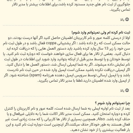
جلوگیری از ثبت نام های جدید مسدود کرده باشد،برای اطلاعات بیشتر با مدیر تالار
تماس بگیرید.
بالا
ثبت نام کرده ام ولی نمیتوانم وارد شوم!
اولا از درستی کلمه عبور و نام کاربریتان اطمینان حاصل کنید اگر آنها درست بودند، دو
حالت ممکن است که رخ داده باشد : اگر پشتیبانی coppa فعال باشد و در طول ثبت نام
سن خود را زیر 13 سال وارد کرده باشید باید دستور العمل هایی را که دریافت کرده اید
دنبال کنید. بعضی از تالار ها برای فعال سازی خواهند خواست که دوباره ثبت نام کنید. یا
توسط خودتان و یا توسط مدیر،قبل از اینکه بتوانید وارد شوید این اطلاعات در طول ثبت
نام نمایش داده میشوند. اگر به شما ایمیلی ارسال شد، دستور العمل ها را دنبال کنید.
اگر ایمیلی دریافت نکرده باشید ممکن است ایمیل وارد شده در حین ثبت نام نادرست
باشد و یا ایمیل ارسالی توسط سرویس ایمیل دهنده هرزنامه (spam) شناخته شود. اگر
از ایمیل وارد شده اطمینان دارید،لطفا با مدیر تالار تماس بگیرید.
بالا
چرا نمیتوانم وارد شوم ؟
بعد از ثبت نام اولیه ایملی به شما ارسال شده است، کلمه عبور و نام کاربریتان را کنترل
کرده و دوباره امتحان کنید. ممکن است مدیر تالار اکانت شما را به دلایلی غیرفعال و یا
حذف کرده باشد. Also, همچنین بسیاری از تالار ها کاربرانی را که مدت زیادی است غیر
فعال هستند به طور خودکار حذف میکنند،اگر اینچنین است دوباره ثبت نام کنید و این
بار فعالیت بیشتری را از خود نشان دهید.