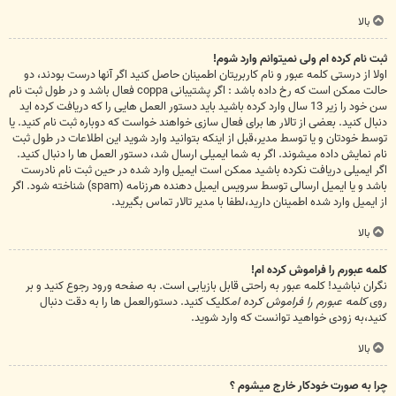
بالا
ثبت نام کرده ام ولی نمیتوانم وارد شوم!
اولا از درستی کلمه عبور و نام کاربریتان اطمینان حاصل کنید اگر آنها درست بودند، دو
حالت ممکن است که رخ داده باشد : اگر پشتیبانی coppa فعال باشد و در طول ثبت نام
سن خود را زیر 13 سال وارد کرده باشید باید دستور العمل هایی را که دریافت کرده اید
دنبال کنید. بعضی از تالار ها برای فعال سازی خواهند خواست که دوباره ثبت نام کنید. یا
توسط خودتان و یا توسط مدیر،قبل از اینکه بتوانید وارد شوید این اطلاعات در طول ثبت
نام نمایش داده میشوند. اگر به شما ایمیلی ارسال شد، دستور العمل ها را دنبال کنید.
اگر ایمیلی دریافت نکرده باشید ممکن است ایمیل وارد شده در حین ثبت نام نادرست
باشد و یا ایمیل ارسالی توسط سرویس ایمیل دهنده هرزنامه (spam) شناخته شود. اگر
از ایمیل وارد شده اطمینان دارید،لطفا با مدیر تالار تماس بگیرید.
بالا
کلمه عبورم را فراموش کرده ام!
نگران نباشید! کلمه عبور به راحتی قابل بازیابی است. به صفحه ورود رجوع کنید و بر
روی
کلمه عبورم را فراموش کرده ام
کلیک کنید. دستورالعمل ها را به دقت دنبال
کنید،به زودی خواهید توانست که وارد شوید.
بالا
چرا به صورت خودکار خارج میشوم ؟