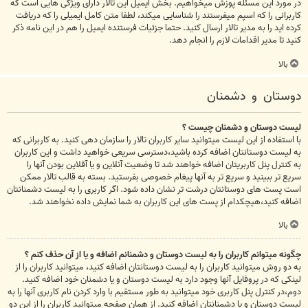
در مورد این مسئله پوزش میخواهیم. بخش ایمیل این تالار دارای ویژگی هایی است که
کاربرانی را که اسپم میفرستند را شناسایی میکند، لطفا متن کامل ایمیلی را که دریافت
کرده اید را به مدیر تالار ارسال کنید. حتما جزئیات فرستنده ایمیل را هم در این نامه ذکر
کنید تا مدیر اقدامات لازم را انجام دهد.
بالا
دوستان و دشمنان
لیست دوستان و دشمنان چیست ؟
با استفاده از این لیست میتوانید سایر کاربران تالار را سازمان دهی کنید. به کاربرانی که
به لیست دوستانتان اضافه کرده باشید،دسترسی سریعی خواهید داشت و این کاربران
به کنترل پنل کاربریتان اضافه خواهند شد تا وضعیت آنلاین و یا آفلاین بودن آنها را
سریع تر ببینید و سریع تر به آنها پیغام خصوصی بفرستید. بسته به قالب تالار ممکن
است پست های دوستانتان درشت تر نشان داده شود. اگر کاربری را به لیست دشمنانتان
اضافه کنید،هیچکدام از پست های این کاربران به شما نمایش داده نخواهند شد.
بالا
چگونه میتوانم کاربران را به لیست دوستان و دشمنانم اضافه و یا از آن حذف کنم ؟
به دو روش میتوانید کاربران را به لیست دوستانتان اضافه کنید، میتوانید کاربران را از
لینکی که در پروفایل آنها وجود دارد به لیست دوستان و یا دشمنان خود اضافه کنید.
دوم،در کنترل پنل کاربری خود میتوانید به طور مستقیم با وارد کردن نام کاربری آنها را به
لیست دوستان و یا دشمنانتان اضافه کنید. از همان صفحه میتوانید کاربران را از این دو