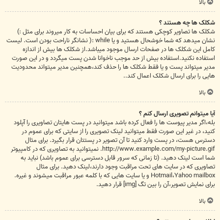
بالا
شکلک ها چه هستند ؟
شکلک ها تصاویر کوچکی هستند که برای بیان احساسات به کار میروند برای مثل :)
نشان میدهد که شما خوشحال هستید و یا while :( نشانگر ناراحت بودن است. لیست
کامل این شکلک ها در صفحات ارسال موجود میباشد.از شکلک ها بیش از اندازه
استفاده نکنید.استفاده بیش از حد موجب ناخوانا شدن پست میگردد و در این صورت
مدیر میتواند پست و یا فقط شکلک ها را حذف کند،همچنین مدیر میتواند محدودیت
هایی را برای ارسال شکلک اعمال کند..
بالا
آیا میتوانم تصویری ارسال کنم ؟
بله،اگر مدیر پیوست ها را فعال کرده باشد میتوانید در پست هایتان تصاویری را آپلود
کنید، در غیر این صورت فقط میتوانید لینک تصویری را از سایتی که برای عموم در
دسترس هست، در پست وارد کنید تا آن تصویر در پستتان قرار بگیرد. برای مثال
http://www.example.com/my-picture.gif. نمیتوانید به تصاویری که در کامپیوتر
شما است لینک دهید. (تا زمانی که سرور قابل دسترسی برای عموم باشد) نباید به
تصاویری که در سایت های تحت مراقبت وجود دارند،لینک دهید. برای مثال
Hotmail،Yahoo mailbox و یا سایت هایی که با کلمه عبور مراقبت میشوند و غیره.
برای نمایش تصویر،آن را بین تگ [img] قرار دهید.
بالا