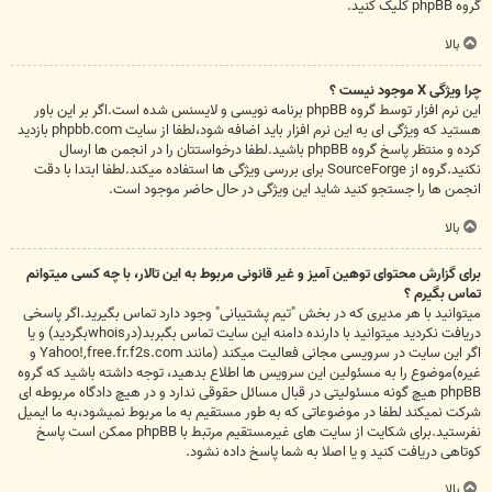
گروه phpBB
کلیک کنید.
بالا
چرا ویژگی X موجود نیست ؟
این نرم افزار توسط گروه phpBB برنامه نویسی و لایسنس شده است.اگر بر این باور
هستید که ویژگی ای به این نرم افزار باید اضافه شود،لطفا از سایت phpbb.com بازدید
کرده و منتظر پاسخ گروه phpBB باشید.لطفا درخواستتان را در انجمن ها ارسال
نکنید.گروه از SourceForge برای بررسی ویژگی ها استفاده میکند.لطفا ابتدا با دقت
انجمن ها را جستجو کنید شاید این ویژگی در حال حاضر موجود است.
بالا
برای گزارش محتوای توهین آمیز و غیر قانونی مربوط به این تالار، با چه کسی میتوانم
تماس بگیرم ؟
میتوانید با هر مدیری که در بخش "تیم پشتیبانی" وجود دارد تماس بگیرید.اگر پاسخی
دریافت نکردید میتوانید با دارنده دامنه این سایت تماس بگبربد(در
whois
بگردید) و یا
اگر این سایت در سرویسی مجانی فعالیت میکند (مانند Yahoo!,free.fr.f2s.com و
غیره)موضوع را به مسئولین این سرویس ها اطلاع بدهید، توجه داشته باشید که گروه
phpBB هیچ گونه مسئولیتی در قبال مسائل حقوقی ندارد و در هیچ دادگاه مربوطه ای
شرکت نمیکند لطفا در موضوعاتی که به طور مستقیم به ما مربوط نمیشود،به ما ایمیل
نفرستید.برای شکایت از سایت های غیرمستقیم مرتبط با phpBB ممکن است پاسخ
کوتاهی دریافت کنید و یا اصلا به شما پاسخ داده نشود.
بالا