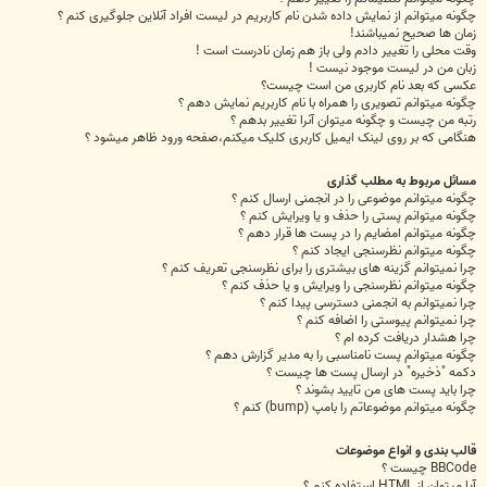
چگونه میتوانم از نمایش داده شدن نام کاربریم در لیست افراد آنلاین جلوگیری کنم ؟
زمان ها صحیح نمیباشند!
وقت محلی را تغییر دادم ولی باز هم زمان نادرست است !
زبان من در لیست موجود نیست !
عکسی که بعد نام کاربری من است چیست؟
چگونه میتوانم تصویری را همراه با نام کاربریم نمایش دهم ؟
رتبه من چیست و چگونه میتوان آنرا تغییر بدهم ؟
هنگامی که بر روی لینک ایمیل کاربری کلیک میکنم،صفحه ورود ظاهر میشود ؟
مسائل مربوط به مطلب گذاری
چگونه میتوانم موضوعی را در انجمنی ارسال کنم ؟
چگونه میتوانم پستی را حذف و یا ویرایش کنم ؟
چگونه میتوانم امضایم را در پست ها قرار دهم ؟
چگونه میتوانم نظرسنجی ایجاد کنم ؟
چرا نمیتوانم گزینه های بیشتری را برای نظرسنجی تعریف کنم ؟
چگونه میتوانم نظرسنجی را ویرایش و یا حذف کنم ؟
چرا نمیتوانم به انجمنی دسترسی پیدا کنم ؟
چرا نمیتوانم پیوستی را اضافه کنم ؟
چرا هشدار دریافت کرده ام ؟
چگونه میتوانم پست نامناسبی را به مدیر گزارش دهم ؟
دکمه "ذخیره" در ارسال پست ها چیست ؟
چرا باید پست های من تایید بشوند ؟
چگونه میتوانم موضوعاتم را بامپ (bump) کنم ؟
قالب بندی و انواع موضوعات
BBCode چیست ؟
آیا میتوان از HTML استفاده کنم ؟