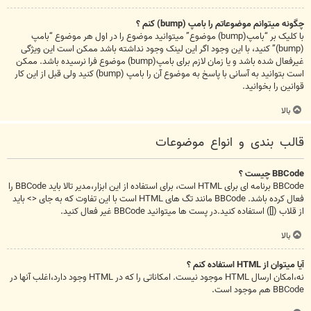
چگونه میتوانم موضوعاتم را بامپ (bump) کنم ؟
با کلیک بر “بامپ(bump) موضوع” میتوانید موضوع را در اول هر موضوع “بامپ
(bump)” کنید، با این وجود اگر این لینک وجود نداشته باشد ممکن است این ویژگی
غیرفعال شده باشد و یا زمان لازم برای بامپ(bump) موضوع فرا نرسیده باشد. ممکن
است بتوانید به آسانی با پاسخ به موضوع آن را بامپ (bump) کنید ولی قبل از این کار
قوانین را بخوانید.
بالا
قالب بندی و انواع موضوعات
BBCode چیست ؟
BBCode برنامه ای برای HTML است، برای استفاده از این ابزار،مدیر تالا باید BBCode را
فعال کرده باشد. BBCode مانند تگ های HTML است با این تفاوت که به جای <> باید
از قلاب ([]) استفاده کنید.در پست ها میتوانید BBCode غیر فعال کنید.
بالا
آیا میتوان از HTML استفاده کنم ؟
نه،امکان ارسال HTML موجود نیست. امکاناتی را که در HTML وجود دارد،اغلب آنها در
BBCode هم موجود است.