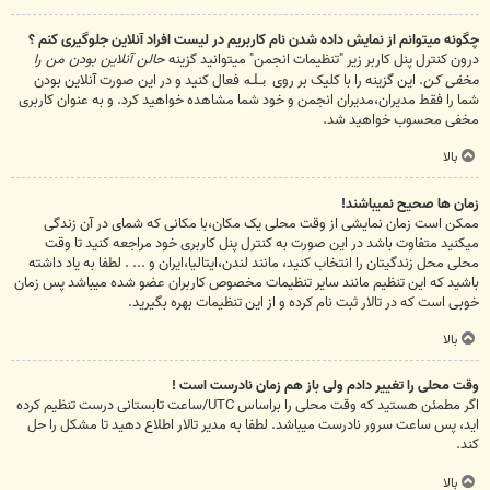
چگونه میتوانم از نمایش داده شدن نام کاربریم در لیست افراد آنلاین جلوگیری کنم ؟
درون کنترل پنل کاربر زیر "تنظیمات انجمن" میتوانید گزینه
حالن آنلاین بودن من را
مخفی کن
. این گزینه را با کلیک بر روی
فعال کنید و در این صورت آنلاین بودن
بله
شما را فقط مدیران،مدیران انجمن و خود شما مشاهده خواهید کرد. و به عنوان کاربری
مخفی محسوب خواهید شد.
بالا
زمان ها صحیح نمیباشند!
ممکن است زمان نمایشی از وقت محلی یک مکان،با مکانی که شمای در آن زندگی
میکنید متفاوت باشد در این صورت به کنترل پنل کاربری خود مراجعه کنید تا وقت
محلی محل زندگیتان را انتخاب کنید، مانند لندن،ایتالیا،ایران و ... . لطفا به یاد داشته
باشید که این تنظیم مانند سایر تنظیمات مخصوص کاربران عضو شده میباشد پس زمان
خوبی است که در تالار ثبت نام کرده و از این تنظیمات بهره بگیرید.
بالا
وقت محلی را تغییر دادم ولی باز هم زمان نادرست است !
اگر مطمئن هستید که وقت محلی را براساس UTC/ساعت تابستانی درست تنظیم کرده
اید، پس ساعت سرور نادرست میباشد. لطفا به مدیر تالار اطلاع دهید تا مشکل را حل
کند.
بالا