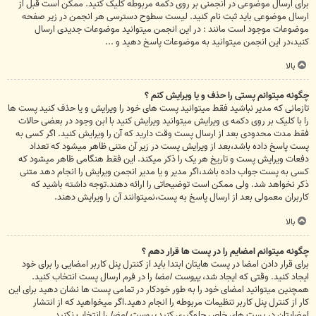
برای ارسال موضوعی در انجمنی بر روی دکمه مربوطه کلیک کنید. ممکن است قبل از
ارسال موضوعی باید ثبت نام کنید. لیست سطوح دسترسی هر انجمن در زیر صفحه
موضوعات موجود است مانند : در این انجمن میتوانید موضوعات جدیدی ارسال
کنید،در این انجمن میتوانید به موضوعات پاسخ دهید و ...
بالا
چگونه میتوانم پستی را حذف و یا ویرایش کنم ؟
تازمانی که مدیر نباشید فقط میتوانید پست های خود را ویرایش و یا حذف کنید پست ها
را با کلیک بر روی دکمه ی ویرایش میتوانید ویرایش کنید با ابن وجود در بعضی حالات
فقط مدت محدودی بعد از ارسال پست وقت دارید که آن را ویرایش کنید. اگر کسی به
پست پاسخ داده باشد،بعد از ویرایش پست در زیر آن متنی ظاهر میشود که تعداد
دفعات ویرایش پست و تاریخ هر یک را ذکر میکند. این فقط هنگامی ظاهر میشود که
کسی به پست جواب داده باشد،اگر مدیر و یا مدیر انجمن ویرایش را انجام دهد متنی
ذکر نخواهد شد. ولی ممکن است توضیحاتی را ارائه دهند.توجه داشته باشید که
کاربران معمولی بعد از ارسال پاسخ به پست،نمیتوانند آن را ویرایش دهند.
بالا
چگونه میتوانم امضایم را در پست ها قرار دهم ؟
برای قرار دادن امضا در پست هایتان ابتدا باید از کنترل پنل کاربر امضایی را برای خود
ایجاد کنید. وقتی که ایجاد شد،
پیوست امضا
را در فرم ارسال پست انتخاب کنید.
همچنین میتوانید امضای خود را به طور خودکار در تمامی پست ها نشان دهید برای این
کار از کنترل پنل کاربر تنظیمات مربوطه را انجام دهید.اگر میخواهید که از انتشار
امضایتان در پست های خاص جلوگیری کنید
پیوست امضا
را انتخاب نکنید.