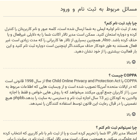
مسائل مربوط به ثبت نام و ورود
چرا باید ثبت نام کنم؟
بعد از ثبت نام اولیه ایملی به شما ارسال شده است، کلمه عبور و نام کاربریتان را کنترل
کرده و دوباره امتحان کنید. ممکن است مدیر تالار اکانت شما را به دلایلی غیرفعال و یا
حذف کرده باشد. Also, همچنین بسیاری از تالار ها کاربرانی را که مدت زیادی است غیر
فعال هستند به طور خودکار حذف میکنند،اگر اینچنین است دوباره ثبت نام کنید و این
بار فعالیت بیشتری را از خود نشان دهید.
بالا
COPPA چیست ؟
COPPA یا the Child Online Privacy and Protection Act از سال 1998 قانونی است
که در ایالات متحده آمریکا تصویب شده است و از وبسایت هایی که اطلاعات مربوط به
سن را از کاربران جمع آوری میکنند میخواهد که با روش هایی خواص و فقط با اجازه
والدین به کودکان زیر 13 سال اجازه ثبت نام و دسترسی به سایت را بدهد،phpbb هیچ
نضمینی را در قبال رعایت این قانون توسط استفاده کنندگان را نمیدهد.
بالا
چرا نمیتوانم ثبت نام کنم ؟
احتمالا مدیر تالار IP شما را تحریم کرده است و یا از ثبت نام با نام کاربری که انتخاب کرده
اید جلوگیری میکند. و همچنین ممکن است مدیر تالار امکان ثبت نام در سایت را برای