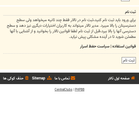
ثبت نام
برای ورود باید ثبت نام کنید،ثبت نام در تالار فقط چند ثانیه میخواهد ولی سطح
دسترسیتان را بالا میبرد. مدیر تالار میتواند به کاربران اختیارات دیگری نیز دهد و سطح
دسترسی آنها را بالا ببرد،قبل از ثبت نام لطفا قوانین تالار را بخوانید و از آشنایی با آنها
مطمئن شوید تا در آینده مشکلی پیش نیاید.
قوانین استفاده
|
سیاست حفظ اسرار
ثبت نام
صفحه اول تالار
تماس با ما
Sitemap
حذف کوکی ها
CentralClubs
|
PHPBB