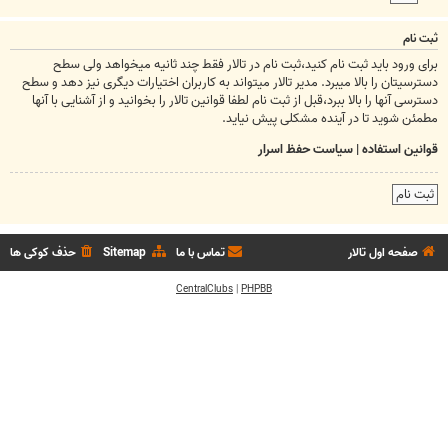
ثبت نام
برای ورود باید ثبت نام کنید،ثبت نام در تالار فقط چند ثانیه میخواهد ولی سطح
دسترسیتان را بالا میبرد. مدیر تالار میتواند به کاربران اختیارات دیگری نیز دهد و سطح
دسترسی آنها را بالا ببرد،قبل از ثبت نام لطفا قوانین تالار را بخوانید و از آشنایی با آنها
مطمئن شوید تا در آینده مشکلی پیش نیاید.
قوانین استفاده
|
سیاست حفظ اسرار
ثبت نام
صفحه اول تالار
تماس با ما
Sitemap
حذف کوکی ها
CentralClubs
|
PHPBB