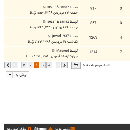
توسط
sezar & sanaz
917
0
جمعه ۲۴ فروردین ۱۳۸۶, ۱۱:۵۰ ق.ظ
توسط
sezar & sanaz
857
0
جمعه ۲۴ فروردین ۱۳۸۶, ۱۱:۴۸ ق.ظ
توسط
javad1937
1263
4
یک‌شنبه ۱۹ فروردین ۱۳۸۶, ۷:۲۴ ق.ظ
توسط
Masoud
1214
7
چهارشنبه ۱۵ فروردین ۱۳۸۶, ۸:۲۵ ب.ظ
صفحه
6
از
11
6
تعداد موضوعات 534
…
…
11
8
7
5
4
1
قبلی
بعدی
پرش به
تماس با ما
Sitemap
حذف کوکی ها