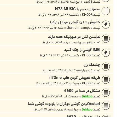
توسط
reza63
»
پنج‌شنبه ۲۵ مرداد ۱۳۸۶, ۱۱:۰۴ ب.ظ
معمولی بخرم یا N73 MUSIC
توسط
KHOOR
»
یک‌شنبه ۲۴ تیر ۱۳۸۶, ۷:۳۲ ق.ظ
خاموش شدن گوشي موبايل نوکيا
توسط
shahram_sampad
»
شنبه ۱۶ تیر ۱۳۸۶, ۲:۲۶ ق.ظ
نداشتن انتن در صورتيكه همه دارند
توسط
yasi
»
پنج‌شنبه ۱۱ مرداد ۱۳۸۶, ۲:۲۱ ق.ظ
IMEI گوشي را چک کتيد
توسط
KHOOR
»
یک‌شنبه ۳۱ تیر ۱۳۸۶, ۹:۴۹ ق.ظ
چشمک زن
توسط
g
»
چهارشنبه ۲۳ خرداد ۱۳۸۶, ۵:۲۵ ب.ظ
طریقه تعویض کردن قاب n73me
توسط
KHOOR
»
پنج‌شنبه ۴ مرداد ۱۳۸۶, ۱۰:۵۳ ب.ظ
مشکل در صدا در 6600
توسط
Dahkoo
»
جمعه ۱۵ تیر ۱۳۸۶, ۸:۴۷ ق.ظ
restartکردن گوشی دیگران با بلوتوث گوشی شما
توسط
Dahkoo
»
چهارشنبه ۱۸ بهمن ۱۳۸۵, ۱۱:۴۸ ب.ظ
دفتر چه فارسي 6670