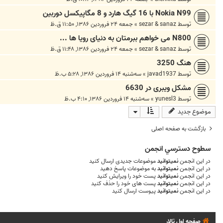
Nokia N99 با 16 گيگ هارد و 8 مگاپيكسل دوربين
توسط
sezar & sanaz
»
جمعه ۲۴ فروردین ۱۳۸۶, ۱۱:۵۰ ق.ظ
N800 می خواهم ببرمتان به دنیای رویا ها ...
توسط
sezar & sanaz
»
جمعه ۲۴ فروردین ۱۳۸۶, ۱۱:۴۸ ق.ظ
هنگ 3250
توسط
javad1937
»
سه‌شنبه ۱۴ فروردین ۱۳۸۶, ۵:۲۸ ب.ظ
مشکل ویبری در 6630
توسط
yunesl3
»
سه‌شنبه ۱۴ فروردین ۱۳۸۶, ۴:۱۰ ب.ظ
موضوع جدید
بازگشت به صفحه اصلی
سطوح دسترسي انجمن
در این انجمن
نمیتوانید
موضوعات جدیدی ارسال کنید
در این انجمن
نمیتوانید
به موضوعات پاسخ دهید
در این انجمن
نمیتوانید
پست خود را ویرایش کنید
در این انجمن
نمیتوانید
پست های خود را حذف کنید
در این انجمن
نمیتوانید
پیوست ارسال کنید
صفحه اول تالار