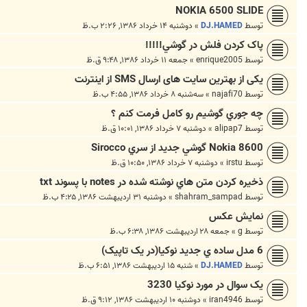
NOKIA 6500 SLIDE
توسط
DJ.HAMED
»
دوشنبه ۱۴ خرداد ۱۳۸۶, ۲:۲۶ ب.ظ
پاک کردن فلش در گوشي!!!!!
توسط
enrique2005
»
جمعه ۱۱ خرداد ۱۳۸۶, ۹:۴۸ ق.ظ
یکی از بهترین سایت های ارسال SMS از اینترنت
توسط
najafi70
»
سه‌شنبه ۸ خرداد ۱۳۸۶, ۴:۵۵ ب.ظ
چه جوري گوشيم رو كامل فرمت كنم ؟
توسط
alipap7
»
دوشنبه ۷ خرداد ۱۳۸۶, ۱۰:۰۱ ق.ظ
Nokia 8600 گوشي جديد از سري Sirocco
توسط
irstu
»
دوشنبه ۷ خرداد ۱۳۸۶, ۱۰:۵۰ ق.ظ
ذخيره كردن متن هاي نوشته شده در notes با پسوند txt
توسط
shahram_sampad
»
دوشنبه ۳۱ اردیبهشت ۱۳۸۶, ۴:۲۵ ب.ظ
نمایش عکس
توسط
g
»
جمعه ۲۸ اردیبهشت ۱۳۸۶, ۶:۳۸ ب.ظ
6 مدل ساده ي جديد نوکيا(در يک تاپيک)
توسط
DJ.HAMED
»
شنبه ۱۵ اردیبهشت ۱۳۸۶, ۶:۵۱ ب.ظ
يک سوال در مورد نوکيا 3230
توسط
iran4946
»
دوشنبه ۱۰ اردیبهشت ۱۳۸۶, ۹:۱۲ ق.ظ