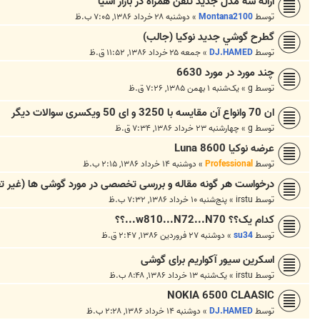
ارائه سه مدل جديد تلفن همراه در بازار آسيا
توسط
Montana2100
»
دوشنبه ۲۸ خرداد ۱۳۸۶, ۷:۰۵ ب.ظ
گطرح گوشي جديد نوکيا (جالب)
توسط
DJ.HAMED
»
جمعه ۲۵ خرداد ۱۳۸۶, ۱۱:۵۲ ق.ظ
چند مورد در مورد 6630
توسط
g
»
یک‌شنبه ۱ بهمن ۱۳۸۵, ۷:۲۶ ق.ظ
ان 70 وانواع آن مقایسه با 3250 و ای 50 ویکسری سوالات دیگر
توسط
g
»
چهارشنبه ۲۳ خرداد ۱۳۸۶, ۷:۳۴ ق.ظ
عرضه نوكيا 8600 Luna
توسط
Professional
»
دوشنبه ۱۴ خرداد ۱۳۸۶, ۲:۱۵ ب.ظ
درخواست هر گونه مقاله و بررسی تخصصی در مورد گوشی ها (غیر تع
توسط
irstu
»
پنج‌شنبه ۱۰ خرداد ۱۳۸۶, ۷:۳۲ ب.ظ
کدام يک؟؟ w810...N72...N70...؟؟
توسط
su34
»
دوشنبه ۲۷ فروردین ۱۳۸۶, ۲:۴۷ ق.ظ
اسکرين سيور آکواريم برای گوشی
توسط
irstu
»
یک‌شنبه ۱۳ خرداد ۱۳۸۶, ۸:۴۸ ب.ظ
NOKIA 6500 CLAASIC
توسط
DJ.HAMED
»
دوشنبه ۱۴ خرداد ۱۳۸۶, ۲:۲۸ ب.ظ