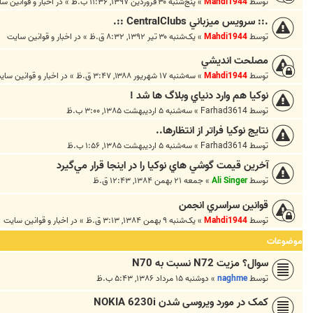
توسط
Mahdi1944
»
پنج‌شنبه ۳۰ فروردین ۱۳۹۷, ۱۱:۳۶ ب.ظ
» در
اخبار و قوانين س
.:: سرويس ميزباني CentralClubs ::.
توسط
Mahdi1944
»
یک‌شنبه ۳۰ تیر ۱۳۹۲, ۸:۳۲ ق.ظ
» در
اخبار و قوانين سايت
مصلحت انديشي
توسط
Mahdi1944
»
سه‌شنبه ۱۷ شهریور ۱۳۸۸, ۳:۴۷ ق.ظ
» در
اخبار و قوانين ساي
نوکيا هم وارد دنياي وبلاگ ها شد !
توسط
Farhad3614
»
سه‌شنبه ۵ اردیبهشت ۱۳۸۵, ۳:۰۰ ب.ظ
نتايج نوكيا فراتر از انتظارها..
توسط
Farhad3614
»
سه‌شنبه ۵ اردیبهشت ۱۳۸۵, ۱:۵۶ ب.ظ
آخرين قيمت گوشي هاي نوکيا را در اينجا قرار مي‌گيرد
توسط
Ali Singer
»
جمعه ۲۱ بهمن ۱۳۸۴, ۱۲:۴۳ ق.ظ
قوانين سراسري انجمن
توسط
Mahdi1944
»
یک‌شنبه ۹ بهمن ۱۳۸۴, ۳:۱۳ ق.ظ
» در
اخبار و قوانين سايت
موضوعات
سوال؟ مزيت N72 نسبت به N70
توسط
naghme
»
دوشنبه ۱۵ مرداد ۱۳۸۶, ۵:۴۳ ب.ظ
کمک در مورد ویروسی شدن NOKIA 6230i