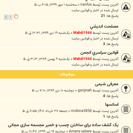
آخرین پست توسط
iranfox
«
سه‌شنبه ۱ مهر ۱۳۹۹, ۶:۱۵ ب.ظ
ارسال شده در
اخبار و قوانين سايت
پاسخ ها:
21
2
1
مصلحت انديشي
آخرین پست توسط
Mahdi1944
«
یک‌شنبه ۱۹ دی ۱۳۸۹, ۱۲:۳۱ ق.ظ
ارسال شده در
اخبار و قوانين سايت
پاسخ ها:
3
قوانين سراسري انجمن
آخرین پست توسط
Mahdi1944
«
یک‌شنبه ۹ بهمن ۱۳۸۴, ۳:۱۳ ق.ظ
ارسال شده در
اخبار و قوانين سايت
موضوعات
معرفی شیمی
آخرین پست توسط
ganjineh
«
دوشنبه ۱۰ دی ۱۳۸۶, ۷:۱۰ ب.ظ
پاسخ ها:
4
اسانسها
آخرین پست توسط
mobina5858
«
جمعه ۲۷ خرداد ۱۴۰۱, ۸:۵۵ ق.ظ
پاسخ ها:
1
یک کشف ساده برای ساختن چسب و خمیر مجسمه سازی مجانی
آخرین پست توسط
Amene sabery
«
دوشنبه ۱۶ تیر ۱۳۹۹, ۱۱:۴۷ ب.ظ