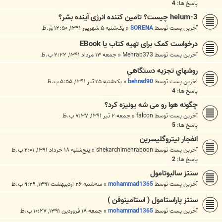
پاسخ ها:
4
helum-3 چیست؟ تامین کننده انرژی آینده بشر؟
آخرین پست توسط
SORENA
«
یک‌شنبه ۵ شهریور ۱۳۹۱, ۱۲:۵۰ ق.ظ
درخواست کمک برای تهیه کتاب یا EBook
آخرین پست توسط
Mehrab373
«
جمعه ۱۳ مرداد ۱۳۹۱, ۲:۲۲ ب.ظ
روشهاي تجزيه دستگاهي
آخرین پست توسط
behrad90
«
یک‌شنبه ۲۵ تیر ۱۳۹۱, ۵:۵۵ ب.ظ
پاسخ ها:
4
چگونه هوا رو می شه یونیزه کرد؟
آخرین پست توسط
falcon
«
جمعه ۲ تیر ۱۳۹۱, ۷:۳۷ ب.ظ
پاسخ ها:
5
انفجار نیتروگلیسرین
آخرین پست توسط
shekarchimehraboon
«
پنج‌شنبه ۱۸ خرداد ۱۳۹۱, ۲:۰۱ ب.ظ
پاسخ ها:
2
سنتز سالبوتامول
آخرین پست توسط
mohammad1365
«
سه‌شنبه ۲۶ اردیبهشت ۱۳۹۱, ۹:۲۹ ب.ظ
سنتز پاراستامول ( استامینوفن )
آخرین پست توسط
mohammad1365
«
جمعه ۱۸ فروردین ۱۳۹۱, ۱۰:۲۷ ب.ظ