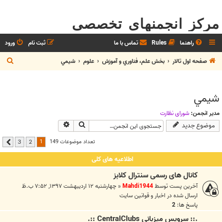
مرکز انجمنهای تخصصی
راهنما
Rules
تماس با ما
ثبت نام
ورود
ج
صفحه اول تالار
بخش علم، فناوري و آموزش
علوم
شيمي
س
ت
شيمي
ج
و
مدیر انجمن:
شوراي نظارت
جستجو
جستجوی پیشرفته
موضوع جدید
1
تعداد موضوعات 149
3
2
بعدی
اطلاعیه های کلی
کانال های رسمی سنترال کلابز
آخرین پست توسط
Mahdi1944
«
چهارشنبه ۱۲ اردیبهشت ۱۳۹۷, ۷:۵۲ ب.ظ
ارسال شده در
اخبار و قوانين سايت
پاسخ ها:
2
.:: سرويس ميزباني CentralClubs ::.