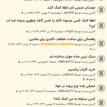
دوستان شیمی دان لطفا کمک کنند
آخرین پست توسط
sp0068
«
چهارشنبه ۱۶ بهمن ۱۳۹۲, ۱۱:۵۷ ب.ظ
لطفا کمک کسی میدونه کاغذ یا خمیر کاغذ چطوری میشه ضد آب
کرد؟
آخرین پست توسط
majd5
«
دوشنبه ۳۱ تیر ۱۳۹۲, ۱۲:۳۸ ب.ظ
راهنمائی برایِ ساخت حفاظت کاتدی برای ماشین
آخرین پست توسط
MOHAMMAD_ASEMOONI
«
شنبه ۴ خرداد ۱۳۹۲, ۱۲:۳۸
ب.ظ
سبک ترین ماده جهان ساخته شد
آخرین پست توسط
Mehrab373
«
جمعه ۲ فروردین ۱۳۹۲, ۲:۲۱ ب.ظ
خرید کلرات پتاسیم
آخرین پست توسط
pckho0r
«
سه‌شنبه ۲۹ اسفند ۱۳۹۱, ۳:۵۲ ب.ظ
پاسخ ها:
2
معرفی چند نوع پیوند در مواد
آخرین پست توسط
Mehrab373
«
سه‌شنبه ۲۲ اسفند ۱۳۹۱, ۱۲:۲۴ ق.ظ
کسی میتونه به من کمک کنه؟
آخرین پست توسط
Nika
«
سه‌شنبه ۱۷ بهمن ۱۳۹۱, ۲:۴۶ ب.ظ