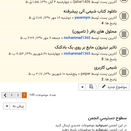
آخرین پست توسط
Qaher1406
«
چهارشنبه ۴ آبان ۱۳۹۰, ۱:۵۵ ق.ظ
دانلود کتاب شیمی آلی پیشرفته
آخرین پست توسط
yasermym
«
دوشنبه ۱۸ مهر ۱۳۹۰, ۱۱:۰۷ ق.ظ
پاسخ ها:
4
محلول های بافر ( تامپون)
آخرین پست توسط
mohammad1365
«
جمعه ۸ مهر ۱۳۹۰, ۶:۲۸ ب.ظ
تاثیر نیتروژن مایع بر روی یک بادکنک
آخرین پست توسط
mohammad1365
«
چهارشنبه ۳۰ شهریور ۱۳۹۰, ۸:۵۳ ب.ظ
پاسخ ها:
5
شیمی کاربری
آخرین پست توسط
peiper
«
پنج‌شنبه ۱۰ شهریور ۱۳۹۰, ۲:۱۷ ب.ظ
پاسخ ها:
2
موضوع جدید
1
تعداد موضوعات 149
3
2
بعدی
پرش به
سطوح دسترسي انجمن
در این انجمن
نمیتوانید
موضوعات جدیدی ارسال کنید
در این انجمن
نمیتوانید
به موضوعات پاسخ دهید