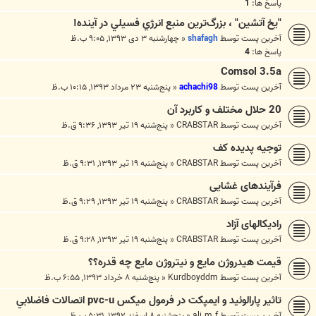
پاسخ ها:
1
"يخ آتشين" ، بزرگ‌ترين منبع انرژي فسيلي در آينده!
آخرین پست توسط
shafagh
«
چهارشنبه ۳ دی ۱۳۹۳, ۹:۰۵ ب.ظ
پاسخ ها:
4
Comsol 3.5a
آخرین پست توسط
achachi98
«
پنج‌شنبه ۲۳ مرداد ۱۳۹۳, ۱۰:۱۵ ب.ظ
20 حلال مختلف و کاربرد آن
آخرین پست توسط
CRABSTAR
«
پنج‌شنبه ۱۹ تیر ۱۳۹۳, ۹:۳۶ ق.ظ
توجیه پدیده کف
آخرین پست توسط
CRABSTAR
«
پنج‌شنبه ۱۹ تیر ۱۳۹۳, ۹:۳۱ ق.ظ
فرآیندهای غشایی
آخرین پست توسط
CRABSTAR
«
پنج‌شنبه ۱۹ تیر ۱۳۹۳, ۹:۲۹ ق.ظ
رادیکالهای آزاد
آخرین پست توسط
CRABSTAR
«
پنج‌شنبه ۱۹ تیر ۱۳۹۳, ۹:۲۸ ق.ظ
قیمت هیدروژن مایع و نیتروژن مایع چه قدره؟؟
آخرین پست توسط
Kurdboyddm
«
پنج‌شنبه ۸ خرداد ۱۳۹۳, ۶:۵۵ ب.ظ
تاثير پارالوئيد و ايمپكت در فرمول ميكس pvc-u اتصالات فاضلابي
آخرین پست توسط
ali.m.f
«
پنج‌شنبه ۸ اسفند ۱۳۹۲, ۵:۳۱ ب.ظ