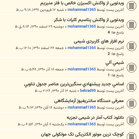
ویدئویی از واکنش اکسیژن خالص با فلز منیزیم
آخرین پست توسط
mohammad1365
«
شنبه ۱۲ فروردین ۱۳۹۱, ۹:۱۸ ب.ظ
ویدئویی از واکنش پتاسیم کلرات با شکر
آخرین پست توسط
mohammad1365
«
دوشنبه ۲۹ اسفند ۱۳۹۰, ۸:۱۴ ق.ظ
پاسخ ها:
4
نرم افزار های کاربردی شیمی
آخرین پست توسط
mohammad1365
«
جمعه ۲۶ اسفند ۱۳۹۰, ۱۲:۱۰ ب.ظ
پاسخ ها:
2
شيمي آلي
آخرین پست توسط
mohammad1365
«
جمعه ۱۸ آذر ۱۳۹۰, ۵:۴۸ ب.ظ
پاسخ ها:
1
اسامي جديد پيشنهادي سنگين‌ترين عناصر جدول تناوبي
آخرین پست توسط
behrad90
«
شنبه ۱۲ آذر ۱۳۹۰, ۲:۲۶ ب.ظ
معرفی دستگاه سانتریفیوژ آزمایشگاهی
آخرین پست توسط
mohammad1365
«
دوشنبه ۱۶ آبان ۱۳۹۰, ۹:۱۳ ب.ظ
دانلود کتاب آمار در شیمی تجزیه
آخرین پست توسط
mohammad1365
«
یک‌شنبه ۸ آبان ۱۳۹۰, ۶:۵۴ ب.ظ
کوچک ‌ترین موتور الکتریکی تک مولکولی جهان