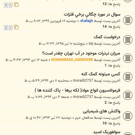
پاسخ ها:
13
2
1
سوال در مورد چگالي برخي فلزات
آخرین پست توسط
shafagh
«
دوشنبه ۱۸ فروردین ۱۳۹۹, ۸:۱۳ ب.ظ
پاسخ ها:
14
2
1
درخواست کمک
آخرین پست توسط
ssj
«
پنج‌شنبه ۱۰ تیر ۱۳۹۵, ۳:۳۲ ب.ظ
میزان نیترات موجود در آب تهران چقدر است؟
آخرین پست توسط
MOHAMMAD_ASEMOONI
«
شنبه ۱۲ دی ۱۳۹۴, ۴:۴۳ ب.ظ
پاسخ ها:
1
کسی میتونه کمک کنه
آخرین پست توسط
moradi2737
«
سه‌شنبه ۸ دی ۱۳۹۴, ۵:۴۹ ب.ظ
فرمولاسیون انواع مواد( لکه برها - پاک کننده ها )
آخرین پست توسط
moradi2737
«
جمعه ۴ دی ۱۳۹۴, ۷:۳۸ ب.ظ
پاسخ ها:
2
واکنش های شیمیایی
آخرین پست توسط
مدافعان حرم
«
دوشنبه ۲۲ تیر ۱۳۹۴, ۱۰:۴۲ ق.ظ
پاسخ ها:
10
سولفوریک اسید