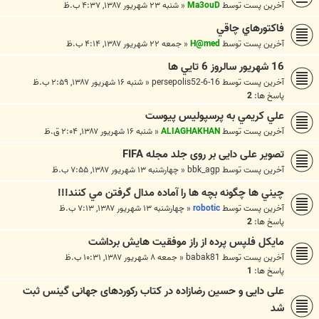
آخرین پست توسط
Ma3ouD
«
شنبه ۲۳ شهریور ۱۳۸۷, ۴:۳۷ ب.ظ
فاكتورهاي چاقي
آخرین پست توسط
H@med
«
جمعه ۲۲ شهریور ۱۳۸۷, ۴:۱۴ ب.ظ
16 شهريور سالروز 6 تايي ها
آخرین پست توسط
persepolis52-6-16
«
شنبه ۱۶ شهریور ۱۳۸۷, ۲:۵۹ ب.ظ
پاسخ ها:
2
علي کريمي به پرسپوليس پيوست
آخرین پست توسط
ALIAGHAKHAN
«
شنبه ۱۶ شهریور ۱۳۸۷, ۲:۰۴ ق.ظ
تصویر علی دایی بر روی جلد مجله FIFA
آخرین پست توسط
bbk_agp
«
چهارشنبه ۱۳ شهریور ۱۳۸۷, ۷:۵۵ ب.ظ
چيني ها چگونه بچه ها را آماده مدال گرفتن مي كنند!!!
آخرین پست توسط
robotic
«
چهارشنبه ۱۳ شهریور ۱۳۸۷, ۷:۱۳ ب.ظ
پاسخ ها:
2
مايكل فلپس پرده از راز موفقيت هايش برداشت
آخرین پست توسط
babak81
«
جمعه ۸ شهریور ۱۳۸۷, ۱۰:۳۱ ب.ظ
پاسخ ها:
1
علی دایی و حسین رضازاده در کتاب رکوردهای جهانی گینس ثبت
شد