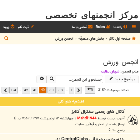
مرکز انجمنهای تخصصی
راهنما
Rules
تماس با ما
ثبت نام
ورود
ج
صفحه اول تالار
بخش‌‌هاي متفرقه
انجمن ورزش
س
ت
انجمن ورزش
ج
و
مدیر انجمن:
شوراي نظارت
جستجو
جستجوی پیشرفته
موضوع جدید
صفحه
40
از
64
40
تعداد موضوعات 3159
…
…
64
42
41
39
38
1
قبلی
بعدی
اطلاعیه های کلی
کانال های رسمی سنترال کلابز
آخرین پست توسط
Mahdi1944
«
چهارشنبه ۱۲ اردیبهشت ۱۳۹۷, ۷:۵۲ ب.ظ
ارسال شده در
اخبار و قوانين سايت
پاسخ ها:
2
.:: سرويس ميزباني CentralClubs ::.