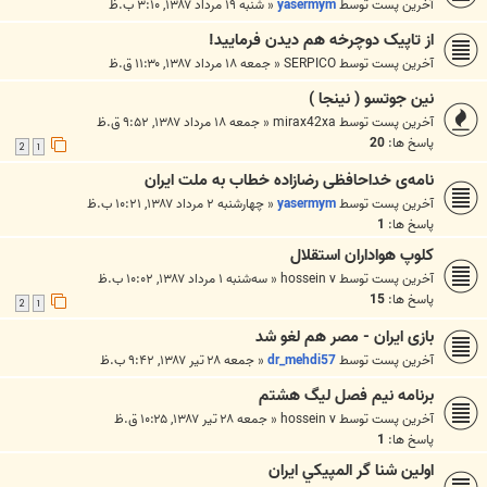
آخرین پست توسط
yasermym
«
شنبه ۱۹ مرداد ۱۳۸۷, ۳:۱۰ ب.ظ
از تاپيک دوچرخه هم ديدن فرماييد!
آخرین پست توسط
SERPICO
«
جمعه ۱۸ مرداد ۱۳۸۷, ۱۱:۳۰ ق.ظ
نين جوتسو ( نينجا )
آخرین پست توسط
mirax42xa
«
جمعه ۱۸ مرداد ۱۳۸۷, ۹:۵۲ ق.ظ
پاسخ ها:
20
2
1
نامه‌ی خداحافظی رضازاده خطاب به ملت ایران
آخرین پست توسط
yasermym
«
چهارشنبه ۲ مرداد ۱۳۸۷, ۱۰:۲۱ ب.ظ
پاسخ ها:
1
كلوپ هواداران استقلال
آخرین پست توسط
hossein v
«
سه‌شنبه ۱ مرداد ۱۳۸۷, ۱۰:۰۲ ب.ظ
پاسخ ها:
15
2
1
بازی ايران - مصر هم لغو شد
آخرین پست توسط
dr_mehdi57
«
جمعه ۲۸ تیر ۱۳۸۷, ۹:۴۲ ب.ظ
برنامه نيم فصل ليگ هشتم
آخرین پست توسط
hossein v
«
جمعه ۲۸ تیر ۱۳۸۷, ۱۰:۲۵ ق.ظ
پاسخ ها:
1
اولين شنا گر المپيکي ايران