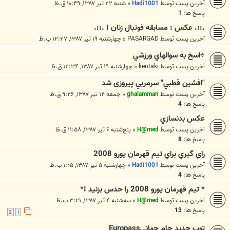
آخرین پست توسط
Hadi1001
«
شنبه ۲۲ تیر ۱۳۸۷, ۱۰:۴۹ ق.ظ
پاسخ ها:
1
.::. عکس : مسابقه فوتبال زنان ! .::.
آخرین پست توسط
PASARGAD
«
چهارشنبه ۱۹ تیر ۱۳۸۷, ۱۲:۲۷ ب.ظ
÷اسخ به سوالهاي ورزشي
آخرین پست توسط
kentaki
«
چهارشنبه ۱۹ تیر ۱۳۸۷, ۱۲:۳۴ ق.ظ
"افشين قطبي" سرمربي پیروزی شد
آخرین پست توسط
ghalamman
«
جمعه ۱۴ تیر ۱۳۸۷, ۹:۲۶ ق.ظ
پاسخ ها:
4
عكس بدنسازي
آخرین پست توسط
H@med
«
پنج‌شنبه ۶ تیر ۱۳۸۷, ۱۱:۵۸ ق.ظ
پاسخ ها:
8
راي گيري براي تيم قهرمان يورو 2008
آخرین پست توسط
Hadi1001
«
چهارشنبه ۵ تیر ۱۳۸۷, ۱:۰۵ ب.ظ
پاسخ ها:
4
* تيم قهرمان يورو 2008 را حدس بزنيد !*
آخرین پست توسط
H@med
«
سه‌شنبه ۴ تیر ۱۳۸۷, ۳:۲۱ ب.ظ
پاسخ ها:
13
2
1
توپ جدید جام حهانیEuropass