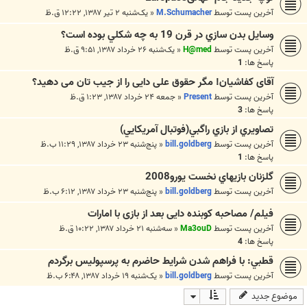
آخرین پست توسط
M.Schumacher
«
یک‌شنبه ۲ تیر ۱۳۸۷, ۱۲:۲۲ ق.ظ
وسايل بدن سازي در قرن 19 به چه شكلي بوده است؟
آخرین پست توسط
H@med
«
یک‌شنبه ۲۶ خرداد ۱۳۸۷, ۹:۵۱ ق.ظ
پاسخ ها:
1
آقای کفاشیان! مگر حقوق علی دایی را از جیب تان می دهید؟
آخرین پست توسط
Present
«
جمعه ۲۴ خرداد ۱۳۸۷, ۱:۲۳ ق.ظ
پاسخ ها:
3
تصاويري از بازي راگبي(فوتبال آمريكايي)
آخرین پست توسط
bill.goldberg
«
پنج‌شنبه ۲۳ خرداد ۱۳۸۷, ۱۱:۲۹ ب.ظ
پاسخ ها:
1
گلزنان بازيهاي نخست يورو2008
آخرین پست توسط
bill.goldberg
«
پنج‌شنبه ۲۳ خرداد ۱۳۸۷, ۶:۱۲ ب.ظ
فیلم/ مصاحبه کوبنده دایی بعد از بازی با امارات
آخرین پست توسط
Ma3ouD
«
سه‌شنبه ۲۱ خرداد ۱۳۸۷, ۱۰:۲۲ ق.ظ
پاسخ ها:
4
قطبي: با فراهم شدن شرايط حاضرم به پرسپوليس برگردم
آخرین پست توسط
bill.goldberg
«
یک‌شنبه ۱۹ خرداد ۱۳۸۷, ۶:۴۸ ب.ظ
موضوع جدید