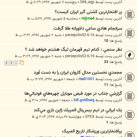
آخرین پست توسط
bbk_agp
«
پنج‌شنبه ۷ شهریور ۱۳۸۷, ۸:۲۹ ق.ظ
پر افتخارترین کشتی گیر ایران کیست؟
آخرین پست توسط
H@med
«
سه‌شنبه ۵ شهریور ۱۳۸۷, ۵:۲۸ ب.ظ
سرانجام هادي ساعي دلاورانه طلا گرفت
آخرین پست توسط
persepolis52-6-16
«
شنبه ۲ شهریور ۱۳۸۷, ۳:۴۱ ب.ظ
پاسخ ها:
10
نظر سنجي : كدام تيم قهرمان ليگ هشتم خواهد شد ؟
آخرین پست توسط
persepolis52-6-16
«
شنبه ۲ شهریور ۱۳۸۷, ۳:۲۹ ب.ظ
پاسخ ها:
33
3
2
1
محمدي نخستين مدال كاروان ايران را به دست آورد
آخرین پست توسط
Hadi1001
«
جمعه ۱ شهریور ۱۳۸۷, ۱۲:۳۸ ب.ظ
پاسخ ها:
11
گزارشي جذاب در مورد قبض موبايل چهره‌هاي فوتبالي‌ها
آخرین پست توسط
bill.goldberg
«
جمعه ۱ شهریور ۱۳۸۷, ۳:۱۰ ق.ظ
يك ايراني در تيم بيس‌بال المپيك ژاپن بازي مي‌كند
آخرین پست توسط
EPEX
«
چهارشنبه ۳۰ مرداد ۱۳۸۷, ۲:۱۴ ق.ظ
پاسخ ها:
1
پرافتخارترین ورزشکار تاریخ المپیک