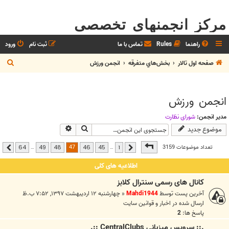
مرکز انجمنهای تخصصی
راهنما
Rules
تماس با ما
ثبت نام
ورود
ج
صفحه اول تالار
بخش‌‌هاي متفرقه
انجمن ورزش
س
ت
انجمن ورزش
ج
و
مدیر انجمن:
شوراي نظارت
جستجو
جستجوی پیشرفته
موضوع جدید
صفحه
47
از
64
47
تعداد موضوعات 3159
…
…
64
49
48
46
45
1
قبلی
بعدی
اطلاعیه های کلی
کانال های رسمی سنترال کلابز
آخرین پست توسط
Mahdi1944
«
چهارشنبه ۱۲ اردیبهشت ۱۳۹۷, ۷:۵۲ ب.ظ
ارسال شده در
اخبار و قوانين سايت
پاسخ ها:
2
.:: سرويس ميزباني CentralClubs ::.