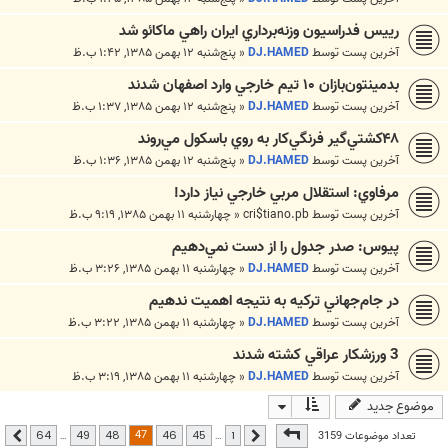
رييس فدراسيون وزنه‌برداري ايران راهي ماكائو شد
آخرین پست توسط
DJ.HAMED
«
پنج‌شنبه ۱۲ بهمن ۱۳۸۵, ۱:۴۲ ب.ظ
بدمينتون‌بازان ‪ ۱۰‬تيم خارجي وارد اصفهان شدند
آخرین پست توسط
DJ.HAMED
«
پنج‌شنبه ۱۲ بهمن ۱۳۸۵, ۱:۳۷ ب.ظ
۴۸‬كشتي‌گير فرنگي‌كار به روي باسكول مي‌روند
آخرین پست توسط
DJ.HAMED
«
پنج‌شنبه ۱۲ بهمن ۱۳۸۵, ۱:۳۶ ب.ظ
مرفاوي: استقلال مربي خارجي نياز دارد!
آخرین پست توسط
cri$tiano.pb
«
چهارشنبه ۱۱ بهمن ۱۳۸۵, ۹:۱۹ ب.ظ
پيوس: صدر جدول را از دست نمي‌دهيم
آخرین پست توسط
DJ.HAMED
«
چهارشنبه ۱۱ بهمن ۱۳۸۵, ۳:۲۶ ب.ظ
در جام‌جهاني تركيه به نتيجه اهميت ندهيم
آخرین پست توسط
DJ.HAMED
«
چهارشنبه ۱۱ بهمن ۱۳۸۵, ۳:۲۲ ب.ظ
3 ورزشكار عراقي كشته شدند
آخرین پست توسط
DJ.HAMED
«
چهارشنبه ۱۱ بهمن ۱۳۸۵, ۳:۱۹ ب.ظ
موضوع جدید
صفحه
47
از
64
47
تعداد موضوعات 3159
…
…
64
49
48
46
45
1
قبلی
بعدی