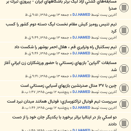
مسابقه‌هاي كشتي آزاد ليگ برتر باشگاههاي ايران - پيروزي تبرك بر
صدرا
آخرین پست توسط
DJ.HAMED
«
جمعه ۱۳ بهمن ۱۳۸۵, ۹:۵۱ ق.ظ
تيم تنيس روميز كيش مقام نخست ليگ دسته دوم كشور را كسب
كرد
آخرین پست توسط
DJ.HAMED
«
جمعه ۱۳ بهمن ۱۳۸۵, ۹:۴۹ ق.ظ
تيم بسكتبال راه وترابري قم ، هلال احمر بوشهر را شكست داد
آخرین پست توسط
DJ.HAMED
«
جمعه ۱۳ بهمن ۱۳۸۵, ۹:۴۶ ق.ظ
مسابقات "آلپاين" بازيهاي زمستاني با حضور ورزشكاران زن ايراني آغاز
شد
آخرین پست توسط
DJ.HAMED
«
جمعه ۱۳ بهمن ۱۳۸۵, ۹:۴۱ ق.ظ
چين با ‪ ۳۷‬مدال صدرنشين بازيهاي آسيايي زمستاني است
آخرین پست توسط
DJ.HAMED
«
پنج‌شنبه ۱۲ بهمن ۱۳۸۵, ۱:۴۷ ب.ظ
سرپرست تيم فوتبال تراكتورسازي: فوتبال همانند ميدان نبرد است
آخرین پست توسط
DJ.HAMED
«
پنج‌شنبه ۱۲ بهمن ۱۳۸۵, ۱:۴۶ ب.ظ
دو اسكي باز در ايتاليا براثر برخورد با يكديگر جان خود را از دست
دادند
آخرین پست توسط
DJ.HAMED
«
پنج‌شنبه ۱۲ بهمن ۱۳۸۵, ۱:۴۵ ب.ظ