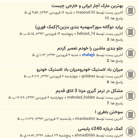
بهترین مارک آچار ایرانی و خارجی چیست
آخرین پست توسط
masoud-35
«
شنبه ۱۶ فروردین ۱۳۹۳, ۹:۵۷ ق.ظ
پاسخ ها:
11
پراید دوگانه سوز؟سهمیه بندی بنزین؟(کمک فوری)
آخرین پست توسط
behzad_74
«
پنج‌شنبه ۱۴ فروردین ۱۳۹۳, ۵:۱۵ ب.ظ
پاسخ ها:
3
جلو بندی ماشین را خودم تعمیر کردم
آخرین پست توسط
shafagh
«
شنبه ۹ فروردین ۱۳۹۳, ۱:۱۳ ق.ظ
پاسخ ها:
2
میزان باد لاستیک خودرومیزان باد لاستیک خودرو
آخرین پست توسط
golabas
«
چهارشنبه ۶ فروردین ۱۳۹۳, ۶:۲۷ ب.ظ
پاسخ ها:
6
مشکل در ترمز گيری مزدا 3 اتاق قديم
آخرین پست توسط
mehrdad_hidden
«
چهارشنبه ۶ فروردین ۱۳۹۳, ۱۲:۲۸ ب.ظ
پاسخ ها:
7
سوختن باطری !
آخرین پست توسط
imanbashiri
«
یک‌شنبه ۳ فروردین ۱۳۹۳, ۱۱:۳۷ ب.ظ
کمک درباره c240 پلیسی
آخرین پست توسط
ahmad0066
«
پنج‌شنبه ۲۹ اسفند ۱۳۹۲, ۱۰:۰۷ ق.ظ