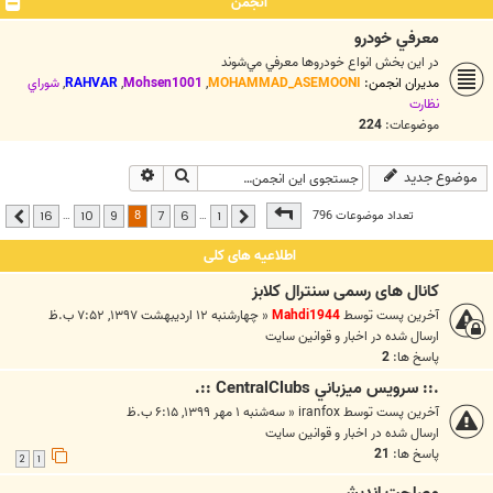
انجمن
معرفي خودرو
در اين بخش انواع خودروها معرفي مي‌شوند
مدیران انجمن:
MOHAMMAD_ASEMOONI
,
Mohsen1001
,
RAHVAR
,
شوراي
نظارت
موضوعات:
224
جستجو
جستجوی پیشرفته
موضوع جدید
صفحه
8
از
16
8
تعداد موضوعات 796
…
…
16
10
9
7
6
1
قبلی
بعدی
اطلاعیه های کلی
کانال های رسمی سنترال کلابز
آخرین پست توسط
Mahdi1944
«
چهارشنبه ۱۲ اردیبهشت ۱۳۹۷, ۷:۵۲ ب.ظ
ارسال شده در
اخبار و قوانين سايت
پاسخ ها:
2
.:: سرويس ميزباني CentralClubs ::.
آخرین پست توسط
iranfox
«
سه‌شنبه ۱ مهر ۱۳۹۹, ۶:۱۵ ب.ظ
ارسال شده در
اخبار و قوانين سايت
پاسخ ها:
21
2
1
مصلحت انديشي