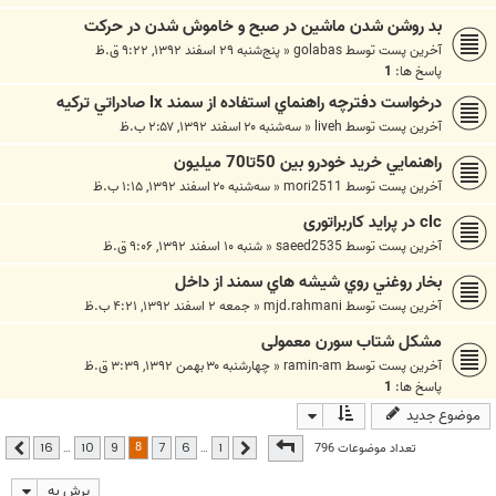
بد روشن شدن ماشین در صبح و خاموش شدن در حرکت
آخرین پست توسط
golabas
«
پنج‌شنبه ۲۹ اسفند ۱۳۹۲, ۹:۲۲ ق.ظ
پاسخ ها:
1
درخواست دفترچه راهنماي استفاده از سمند lx صادراتي تركيه
آخرین پست توسط
liveh
«
سه‌شنبه ۲۰ اسفند ۱۳۹۲, ۲:۵۷ ب.ظ
راهنمايي خريد خودرو بين 50تا70 ميليون
آخرین پست توسط
mori2511
«
سه‌شنبه ۲۰ اسفند ۱۳۹۲, ۱:۱۵ ب.ظ
clc در پراید کاربراتوری
آخرین پست توسط
saeed2535
«
شنبه ۱۰ اسفند ۱۳۹۲, ۹:۰۶ ق.ظ
بخار روغني روي شيشه هاي سمند از داخل
آخرین پست توسط
mjd.rahmani
«
جمعه ۲ اسفند ۱۳۹۲, ۴:۲۱ ب.ظ
مشکل شتاب سورن معمولی
آخرین پست توسط
ramin-am
«
چهارشنبه ۳۰ بهمن ۱۳۹۲, ۳:۳۹ ق.ظ
پاسخ ها:
1
موضوع جدید
صفحه
8
از
16
8
تعداد موضوعات 796
…
…
16
10
9
7
6
1
قبلی
بعدی
پرش به