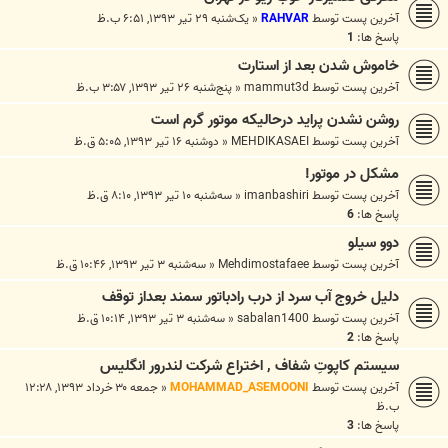
آخرین پست توسط
RAHVAR
«
یک‌شنبه ۲۹ تیر ۱۳۹۳, ۶:۵۱ ب.ظ
پاسخ ها:
1
خاموش شدن بعد از استارت
آخرین پست توسط
mammut3d
«
پنج‌شنبه ۲۶ تیر ۱۳۹۳, ۳:۵۷ ب.ظ
روشن نشدن پراید درحالیکه موتور گرم است
آخرین پست توسط
MEHDIKASAEI
«
دوشنبه ۱۶ تیر ۱۳۹۳, ۵:۰۵ ق.ظ
مشکل در موتور!
آخرین پست توسط
imanbashiri
«
سه‌شنبه ۱۰ تیر ۱۳۹۳, ۸:۱۰ ق.ظ
پاسخ ها:
6
دوو سيلو
آخرین پست توسط
Mehdimostafaee
«
سه‌شنبه ۳ تیر ۱۳۹۳, ۱۰:۴۶ ق.ظ
دلیل خروج آب سرد از درب رادباتور سمند بعداز توقف
آخرین پست توسط
sabalan1400
«
سه‌شنبه ۳ تیر ۱۳۹۳, ۱۰:۱۴ ق.ظ
پاسخ ها:
2
سیستم کاپوتِ شفاف , اختراع شرکت لندرور انگلیس
آخرین پست توسط
MOHAMMAD_ASEMOONI
«
جمعه ۳۰ خرداد ۱۳۹۳, ۱۲:۲۸
ب.ظ
پاسخ ها:
3