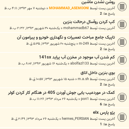
روشن نشدن ماشین
آخرین پست توسط
MOHAMMAD_ASEMOONI
«
دوشنبه ۷ مهر ۱۳۹۳, ۴:۱۱ ب.ظ
پاسخ ها:
2
کپ کردن روآسال درحالت بنزین
آخرین پست توسط
mohammadb67
«
یک‌شنبه ۳۰ شهریور ۱۳۹۳, ۲:۳۲ ب.ظ
تاپیک جامع مباحث تعمیرات و نگهداری خودرو و پیرامون آن
آخرین پست توسط
m-249
«
پنج‌شنبه ۲۰ شهریور ۱۳۹۳, ۵:۳۵ ق.ظ
پاسخ ها:
2
کم شدن آب موجود در مخزن آب پراید 141sx
آخرین پست توسط
abolfazl133
«
یک‌شنبه ۱۶ شهریور ۱۳۹۳, ۸:۰۷ ب.ظ
بوی بنزین داخل اتاق
آخرین پست توسط
m.a.sh
«
شنبه ۱۵ شهریور ۱۳۹۳, ۱۰:۵۷ ق.ظ
پاسخ ها:
2
کمک در موردعیب یابی جوش آوردن 405 در هنگام کار کردن کولر
آخرین پست توسط
pori1
«
یک‌شنبه ۲۶ مرداد ۱۳۹۳, ۱۱:۲۶ ب.ظ
پاسخ ها:
6
پژو پارس elx
آخرین پست توسط
hermes_PERSIAN
«
یک‌شنبه ۲۶ مرداد ۱۳۹۳, ۲:۴۹ ق.ظ
پاسخ ها:
1