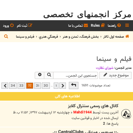
مرکز انجمنهای تخصصی
راهنما
Rules
تماس با ما
ثبت نام
ورود
ج
صفحه اول تالار
بخش فرهنگ، تمدن و هنر
فرهنگي هنري
فيلم و سينما
س
ت
فيلم و سينما
ج
و
مدیر انجمن:
شوراي نظارت
جستجو
جستجوی پیشرفته
موضوع جدید
صفحه
32
از
34
32
تعداد موضوعات 1691
…
34
33
31
30
1
قبلی
بعدی
اطلاعیه های کلی
کانال های رسمی سنترال کلابز
آخرین پست توسط
Mahdi1944
«
چهارشنبه ۱۲ اردیبهشت ۱۳۹۷, ۷:۵۲ ب.ظ
ارسال شده در
اخبار و قوانين سايت
پاسخ ها:
2
.:: سرويس ميزباني CentralClubs ::.