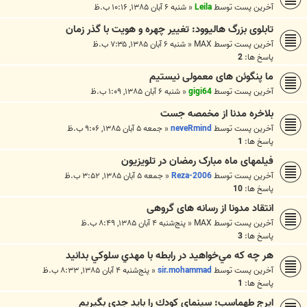
آخرین پست توسط
Leila
«
شنبه ۶ آبان ۱۳۸۵, ۱۰:۱۶ ب.ظ
تابلوی بزرگ هاليوود: تغيير چهره و هويت با گذر زمان
آخرین پست توسط
MAX
«
شنبه ۶ آبان ۱۳۸۵, ۷:۳۵ ب.ظ
پاسخ ها:
2
ما پنگوئن های معمولی نیستیم
آخرین پست توسط
gigi64
«
شنبه ۶ آبان ۱۳۸۵, ۱:۰۹ ب.ظ
بلاخره مدنا از مخمصه جست
آخرین پست توسط
neveRmind
«
جمعه ۵ آبان ۱۳۸۵, ۹:۰۶ ب.ظ
پاسخ ها:
1
فیلمهای ماه مبارک رمضان در تلویزیون
آخرین پست توسط
Reza-2006
«
جمعه ۵ آبان ۱۳۸۵, ۳:۵۲ ب.ظ
پاسخ ها:
10
انتقاد مدونا از رسانه های گروهی
آخرین پست توسط
MAX
«
پنج‌شنبه ۴ آبان ۱۳۸۵, ۸:۴۹ ب.ظ
پاسخ ها:
3
هر چه كه مي‌خواهيد در رابطه با مهدي سلوكي بدانيد
آخرین پست توسط
sir.mohammad
«
پنج‌شنبه ۴ آبان ۱۳۸۵, ۸:۳۳ ب.ظ
پاسخ ها:
1
ايرج طهماسب: سينماي كودك را بايد جدي بگيريم