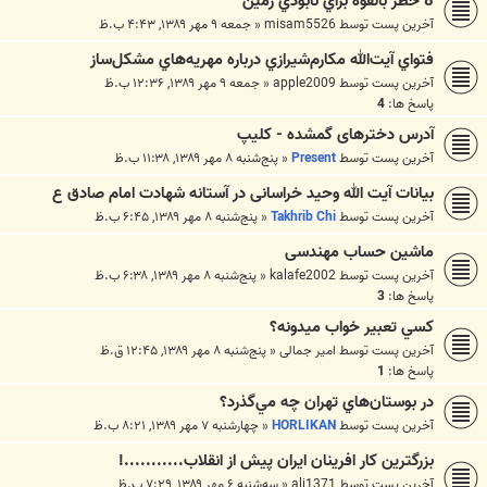
8 خطر بالقوه براي نابودي زمين
آخرین پست توسط
misam5526
«
جمعه ۹ مهر ۱۳۸۹, ۴:۴۳ ب.ظ
فتواي آيت‌الله مكارم‌شيرازي درباره مهريه‌هاي مشكل‌ساز
آخرین پست توسط
apple2009
«
جمعه ۹ مهر ۱۳۸۹, ۱۲:۳۶ ب.ظ
پاسخ ها:
4
آدرس دخترهای گمشده - کلیپ
آخرین پست توسط
Present
«
پنج‌شنبه ۸ مهر ۱۳۸۹, ۱۱:۳۸ ب.ظ
بیانات آیت الله وحید خراسانی در آستانه شهادت امام صادق ع
آخرین پست توسط
Takhrib Chi
«
پنج‌شنبه ۸ مهر ۱۳۸۹, ۶:۴۵ ب.ظ
ماشین حساب مهندسی
آخرین پست توسط
kalafe2002
«
پنج‌شنبه ۸ مهر ۱۳۸۹, ۶:۳۸ ب.ظ
پاسخ ها:
3
كسي تعبير خواب ميدونه؟
آخرین پست توسط
امیر جمالی
«
پنج‌شنبه ۸ مهر ۱۳۸۹, ۱۲:۴۵ ق.ظ
پاسخ ها:
1
در بوستان‌هاي تهران چه مي‌گذرد؟
آخرین پست توسط
HORLIKAN
«
چهارشنبه ۷ مهر ۱۳۸۹, ۸:۲۱ ب.ظ
بزرگترین کار افرینان ایران پیش از انقلاب...........!
آخرین پست توسط
ali1371
«
سه‌شنبه ۶ مهر ۱۳۸۹, ۷:۲۹ ب.ظ