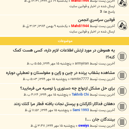
آخرین پست توسط
Mahdi1944
«
یک‌شنبه ۱۹ دی ۱۳۸۹, ۱۲:۳۱ ق.ظ
ارسال شده در
اخبار و قوانين سايت
پاسخ ها:
3
قوانين سراسري انجمن
آخرین پست توسط
Mahdi1944
«
یک‌شنبه ۹ بهمن ۱۳۸۴, ۳:۱۳ ق.ظ
ارسال شده در
اخبار و قوانين سايت
موضوعات
یه هموطن در مورد ارتش اطلاعات لازم داره، کسی هست کمک
کنه؟!
آخرین پست توسط
armyiran
«
پنج‌شنبه ۱۵ مهر ۱۳۸۹, ۵:۵۵ ب.ظ
مشاهده بشقاب پرنده در چين و ژاپن و مغولستان و تعطيلي دوباره
آخرین پست توسط
ramtin7777
«
پنج‌شنبه ۱۵ مهر ۱۳۸۹, ۵:۰۳ ب.ظ
برای حل مشکل ازدواج چه دستوری را توصیه می فرمایید؟
آخرین پست توسط
Takhrib Chi
«
پنج‌شنبه ۱۵ مهر ۱۳۸۹, ۴:۲۴ ب.ظ
دهقان فداکار:كاركنان و پرسنل نجات يافته قطار مرا كتك زدند
آخرین پست توسط
Sami 1993
«
پنج‌شنبه ۱۵ مهر ۱۳۸۹, ۱۱:۵۲ ق.ظ
بینندگان جان ...!
آخرین پست توسط
oweiys
«
پنج‌شنبه ۱۵ مهر ۱۳۸۹, ۳:۴۷ ق.ظ