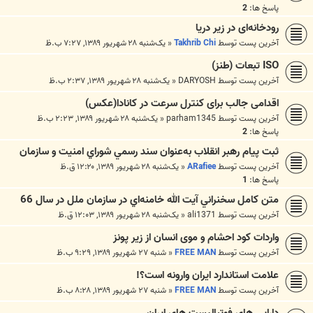
پاسخ ها:
2
رودخانه‌ای در زیر دریا
آخرین پست توسط
Takhrib Chi
«
یک‌شنبه ۲۸ شهریور ۱۳۸۹, ۷:۲۷ ب.ظ
ISO تبعات (طنز)
آخرین پست توسط
DARYOSH
«
یک‌شنبه ۲۸ شهریور ۱۳۸۹, ۲:۳۷ ب.ظ
اقدامی جالب برای کنترل سرعت در کانادا(عکس)
آخرین پست توسط
parham1345
«
یک‌شنبه ۲۸ شهریور ۱۳۸۹, ۲:۲۳ ب.ظ
پاسخ ها:
2
ثبت پيام رهبر انقلاب به‌عنوان سند رسمي شوراي امنيت و سازمان
آخرین پست توسط
ARafiee
«
یک‌شنبه ۲۸ شهریور ۱۳۸۹, ۱۲:۲۰ ق.ظ
پاسخ ها:
1
متن كامل سخنراني آيت الله خامنه‌‌اي در سازمان ملل در سال 66
آخرین پست توسط
ali1371
«
یک‌شنبه ۲۸ شهریور ۱۳۸۹, ۱۲:۰۳ ق.ظ
واردات کود احشام و موی انسان از زیر پونز
آخرین پست توسط
FREE MAN
«
شنبه ۲۷ شهریور ۱۳۸۹, ۹:۲۹ ب.ظ
علامت استاندارد ایران وارونه است؟!
آخرین پست توسط
FREE MAN
«
شنبه ۲۷ شهریور ۱۳۸۹, ۸:۲۸ ب.ظ