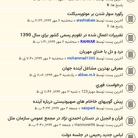
پاسخ ها:
6
رکورد سوار شدن بر موتورسیکلت
آخرین پست توسط
arashtabaie
«
سه‌شنبه ۶ مهر ۱۳۸۹, ۶:۳۶ ب.ظ
پاسخ ها:
1
تغییرات اعمال شده در تقویم رسمی کشور برای سال 1390
آخرین پست توسط
RAHVAR
«
سه‌شنبه ۶ مهر ۱۳۸۹, ۱:۴۱ ب.ظ
درد و دل با خداي مهربان
آخرین پست توسط
mohammad1365
«
سه‌شنبه ۶ مهر ۱۳۸۹, ۷:۴۰ ق.ظ
معرفی بهترین مشاغل آینده جهان
آخرین پست توسط
abbas.m.k
«
یک‌شنبه ۴ مهر ۱۳۸۹, ۱۱:۰۶ ق.ظ
درخواست فوري
آخرین پست توسط
مهيار123
«
شنبه ۳ مهر ۱۳۸۹, ۱۱:۴۶ ق.ظ
پیش گوییهای خاخام های صهیونیستی درباره آینده
آخرین پست توسط
vaispard
«
جمعه ۲ مهر ۱۳۸۹, ۴:۴۴ ب.ظ
قرآن و انجيل در دستان احمدي نژاد در مجمع عمومي سازمان ملل
آخرین پست توسط
Hannover96
«
جمعه ۲ مهر ۱۳۸۹, ۴:۴۰ ب.ظ
لباس جدید رحیمی در جلسه دولت