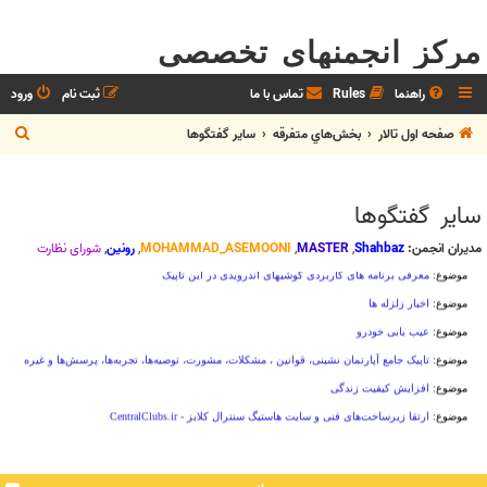
مرکز انجمنهای تخصصی
راهنما
Rules
تماس با ما
ثبت نام
ورود
ج
صفحه اول تالار
بخش‌‌هاي متفرقه
ساير گفتگوها
س
ت
ساير گفتگوها
ج
و
مدیران انجمن:
Shahbaz
,
MASTER
,
MOHAMMAD_ASEMOONI
,
رونین
,
شوراي نظارت