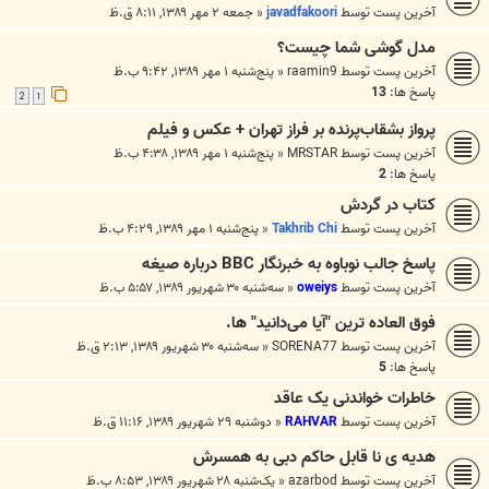
آخرین پست توسط
javadfakoori
«
جمعه ۲ مهر ۱۳۸۹, ۸:۱۱ ق.ظ
مدل گوشی شما چیست؟
آخرین پست توسط
raamin9
«
پنج‌شنبه ۱ مهر ۱۳۸۹, ۹:۴۲ ب.ظ
پاسخ ها:
13
2
1
پرواز بشقاب‌پرنده بر فراز تهران + عكس و فیلم
آخرین پست توسط
MRSTAR
«
پنج‌شنبه ۱ مهر ۱۳۸۹, ۴:۳۸ ب.ظ
پاسخ ها:
2
کتاب در گردش
آخرین پست توسط
Takhrib Chi
«
پنج‌شنبه ۱ مهر ۱۳۸۹, ۴:۲۹ ب.ظ
پاسخ جالب نوباوه به خبرنگار BBC درباره صیغه
آخرین پست توسط
oweiys
«
سه‌شنبه ۳۰ شهریور ۱۳۸۹, ۵:۵۷ ب.ظ
فوق العاده ترین "آیا می‌دانید" ها.
آخرین پست توسط
SORENA77
«
سه‌شنبه ۳۰ شهریور ۱۳۸۹, ۲:۱۳ ق.ظ
پاسخ ها:
5
خاطرات خواندنی یک عاقد
آخرین پست توسط
RAHVAR
«
دوشنبه ۲۹ شهریور ۱۳۸۹, ۱۱:۱۶ ق.ظ
هدیه ی نا قابل حاکم دبی به همسرش
آخرین پست توسط
azarbod
«
یک‌شنبه ۲۸ شهریور ۱۳۸۹, ۸:۵۳ ب.ظ