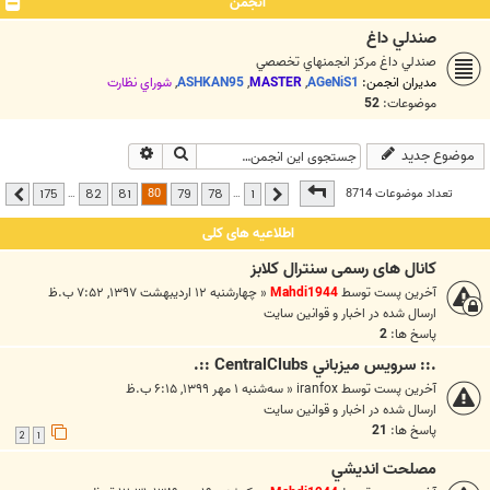
انجمن
صندلي داغ
صندلي داغ مرکز انجمنهاي تخصصي
مدیران انجمن:
AGeNiS1
,
MASTER
,
ASHKAN95
,
شوراي نظارت
موضوعات:
52
جستجو
جستجوی پیشرفته
موضوع جدید
صفحه
80
از
175
80
تعداد موضوعات 8714
…
…
175
82
81
79
78
1
قبلی
بعدی
اطلاعیه های کلی
کانال های رسمی سنترال کلابز
آخرین پست توسط
Mahdi1944
«
چهارشنبه ۱۲ اردیبهشت ۱۳۹۷, ۷:۵۲ ب.ظ
ارسال شده در
اخبار و قوانين سايت
پاسخ ها:
2
.:: سرويس ميزباني CentralClubs ::.
آخرین پست توسط
iranfox
«
سه‌شنبه ۱ مهر ۱۳۹۹, ۶:۱۵ ب.ظ
ارسال شده در
اخبار و قوانين سايت
پاسخ ها:
21
2
1
مصلحت انديشي