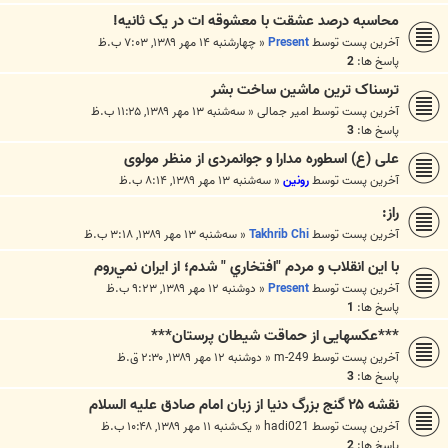
محاسبه درصد عشقت با معشوقه ات در یک ثانیه!
آخرین پست توسط
Present
«
چهارشنبه ۱۴ مهر ۱۳۸۹, ۷:۰۳ ب.ظ
پاسخ ها:
2
ترسناک ترین ماشین ساخت بشر
آخرین پست توسط
امیر جمالی
«
سه‌شنبه ۱۳ مهر ۱۳۸۹, ۱۱:۲۵ ب.ظ
پاسخ ها:
3
علی (ع) اسطوره مدارا و جوانمردی از منظر مولوی
آخرین پست توسط
رونین
«
سه‌شنبه ۱۳ مهر ۱۳۸۹, ۸:۱۴ ب.ظ
راز:
آخرین پست توسط
Takhrib Chi
«
سه‌شنبه ۱۳ مهر ۱۳۸۹, ۳:۱۸ ب.ظ
با اين انقلاب و مردم "افتخاري " شدم؛ از ايران نمي‌روم
آخرین پست توسط
Present
«
دوشنبه ۱۲ مهر ۱۳۸۹, ۹:۲۳ ب.ظ
پاسخ ها:
1
***عکسهایی از حماقت شیطان پرستان***
آخرین پست توسط
m-249
«
دوشنبه ۱۲ مهر ۱۳۸۹, ۲:۳۰ ق.ظ
پاسخ ها:
3
نقشه ۲۵ گنج بزرگ دنیا از زبان امام صادق علیه السلام
آخرین پست توسط
hadi021
«
یک‌شنبه ۱۱ مهر ۱۳۸۹, ۱۰:۴۸ ب.ظ
پاسخ ها:
2