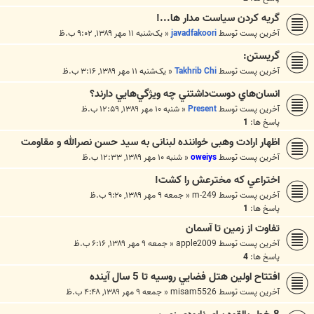
گریه کردن سیاست مدار ها...!
آخرین پست توسط
javadfakoori
«
یک‌شنبه ۱۱ مهر ۱۳۸۹, ۹:۰۲ ب.ظ
گریستن:
آخرین پست توسط
Takhrib Chi
«
یک‌شنبه ۱۱ مهر ۱۳۸۹, ۳:۱۶ ب.ظ
انسان‌هاي دوست‌داشتني چه ويژگي‌هايي دارند؟
آخرین پست توسط
Present
«
شنبه ۱۰ مهر ۱۳۸۹, ۱۲:۵۹ ب.ظ
پاسخ ها:
1
اظهار ارادت وهبی خواننده لبنانی به سید حسن نصرالله و مقاومت
آخرین پست توسط
oweiys
«
شنبه ۱۰ مهر ۱۳۸۹, ۱۲:۳۳ ب.ظ
اختراعي كه مخترعش را کشت!
آخرین پست توسط
m-249
«
جمعه ۹ مهر ۱۳۸۹, ۹:۲۰ ب.ظ
پاسخ ها:
1
تفاوت از زمین تا آسمان
آخرین پست توسط
apple2009
«
جمعه ۹ مهر ۱۳۸۹, ۶:۱۶ ب.ظ
پاسخ ها:
4
افتتاح اولين هتل فضايي روسيه تا 5 سال آينده
آخرین پست توسط
misam5526
«
جمعه ۹ مهر ۱۳۸۹, ۴:۴۸ ب.ظ