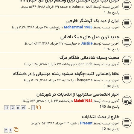
خوش تیپ ترین خوشگل ترین ومنظم ترین مرد جهان!!!!!
آخرین پست توسط
bahmanwolf
«
جمعه ۲۹ خرداد ۱۳۸۸, ۵:۴۴ ب.ظ
پاسخ ها:
1
ایران از دید یک گردشگر خارجی
آخرین پست توسط
Mohammad 1985
«
پنج‌شنبه ۲۸ خرداد ۱۳۸۸, ۲:۲۸ ق.ظ
جدید ترین مدل های عینک افتابی
آخرین پست توسط
Justice
«
چهارشنبه ۲۷ خرداد ۱۳۸۸, ۱۰:۲۳ ب.ظ
پاسخ ها:
1
محبت وسيله شادمانى هنگام مرگ
آخرین پست توسط
ganjineh
«
چهارشنبه ۲۷ خرداد ۱۳۸۸, ۹:۵۰ ب.ظ
لطفا راهنمایی کنید:چگونه میشود رشته موسیقی را در دانشگاه
آخرین پست توسط
hengame
«
یک‌شنبه ۲۴ خرداد ۱۳۸۸, ۱۱:۳۶ ق.ظ
پاسخ ها:
1
اخبار اختصاصی سنترالیها از انتخابات در شهرشان
آخرین پست توسط
Mahdi1944
«
یک‌شنبه ۲۴ خرداد ۱۳۸۸, ۱:۱۴ ق.ظ
پاسخ ها:
145
13
12
11
10
1
…
خارج از بحث انتخابات
آخرین پست توسط
Present
«
شنبه ۲۳ خرداد ۱۳۸۸, ۷:۵۴ ق.ظ
پاسخ ها:
12
2
1