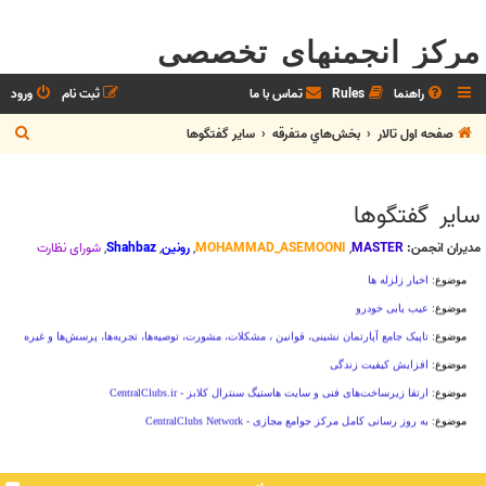
مرکز انجمنهای تخصصی
راهنما
Rules
تماس با ما
ثبت نام
ورود
ج
صفحه اول تالار
بخش‌‌هاي متفرقه
ساير گفتگوها
س
ت
ساير گفتگوها
ج
و
مدیران انجمن:
MASTER
,
MOHAMMAD_ASEMOONI
,
رونین
,
Shahbaz
,
شوراي نظارت