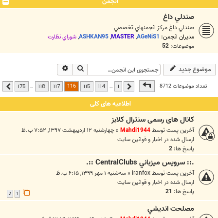
انجمن
صندلي داغ
صندلي داغ مرکز انجمنهاي تخصصي
مدیران انجمن:
AGeNiS1
,
MASTER
,
ASHKAN95
,
شوراي نظارت
موضوعات:
52
جستجو
جستجوی پیشرفته
موضوع جدید
صفحه
116
از
175
116
تعداد موضوعات 8712
…
…
175
118
117
115
114
1
قبلی
بعدی
اطلاعیه های کلی
کانال های رسمی سنترال کلابز
آخرین پست توسط
Mahdi1944
«
چهارشنبه ۱۲ اردیبهشت ۱۳۹۷, ۷:۵۲ ب.ظ
ارسال شده در
اخبار و قوانين سايت
پاسخ ها:
2
.:: سرويس ميزباني CentralClubs ::.
آخرین پست توسط
iranfox
«
سه‌شنبه ۱ مهر ۱۳۹۹, ۶:۱۵ ب.ظ
ارسال شده در
اخبار و قوانين سايت
پاسخ ها:
21
2
1
مصلحت انديشي