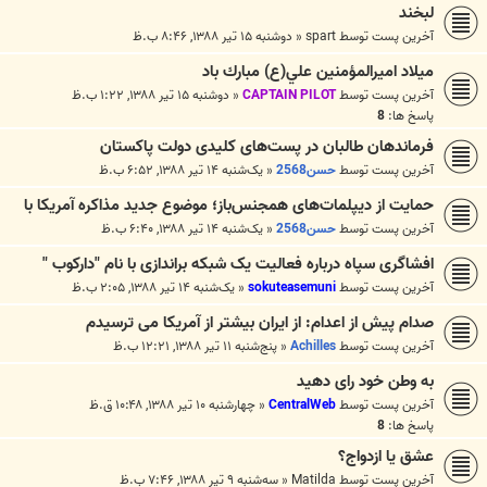
لبخند
آخرین پست توسط
spart
«
دوشنبه ۱۵ تیر ۱۳۸۸, ۸:۴۶ ب.ظ
ميلاد اميرالمؤمنين علي(ع) مبارك باد
آخرین پست توسط
CAPTAIN PILOT
«
دوشنبه ۱۵ تیر ۱۳۸۸, ۱:۲۲ ب.ظ
پاسخ ها:
8
فرماندهان طالبان در پست‌های کلیدی دولت پاکستان
آخرین پست توسط
حسن2568
«
یک‌شنبه ۱۴ تیر ۱۳۸۸, ۶:۵۲ ب.ظ
حمایت از دیپلمات‌های همجنس‌باز؛ موضوع جدید مذاکره آمریکا با
آخرین پست توسط
حسن2568
«
یک‌شنبه ۱۴ تیر ۱۳۸۸, ۶:۴۰ ب.ظ
افشاگری سپاه درباره فعالیت یک شبکه براندازی با نام "دارکوب "
آخرین پست توسط
sokuteasemuni
«
یک‌شنبه ۱۴ تیر ۱۳۸۸, ۲:۰۵ ب.ظ
صدام پیش از اعدام: از ایران بیشتر از آمریکا می ترسیدم
آخرین پست توسط
Achilles
«
پنج‌شنبه ۱۱ تیر ۱۳۸۸, ۱۲:۲۱ ب.ظ
به وطن خود رای دهید
آخرین پست توسط
CentralWeb
«
چهارشنبه ۱۰ تیر ۱۳۸۸, ۱۰:۴۸ ق.ظ
پاسخ ها:
8
عشق یا ازدواج؟
آخرین پست توسط
Matilda
«
سه‌شنبه ۹ تیر ۱۳۸۸, ۷:۴۶ ب.ظ