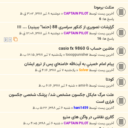
مثلث برمودا
آخرین پست توسط
CAPTAIN PILOT
«
دوشنبه ۸ تیر ۱۳۸۸, ۳:۰۲ ق.ظ
پاسخ ها:
6
گزارشات تصویری از کنکور سراسری 88 (حتما" ببینید) ... !!!
آخرین پست توسط
CAPTAIN PILOT
«
دوشنبه ۸ تیر ۱۳۸۸, ۱۲:۰۸ ق.ظ
پاسخ ها:
16
2
1
ماشین حساب casio fx 9860 G
آخرین پست توسط
toooppunisher
«
یک‌شنبه ۷ تیر ۱۳۸۸, ۱۲:۱۵ ب.ظ
پیام امام خميني به آيت‌الله خامنه‌اي پس از ترور ایشان
آخرین پست توسط
Solver
«
یک‌شنبه ۷ تیر ۱۳۸۸, ۴:۱۶ ق.ظ
کودتا
آخرین پست توسط
amir-h
«
شنبه ۶ تیر ۱۳۸۸, ۶:۱۶ ب.ظ
علت مرگ مايكل جكسون مشخص شد/ پزشک شخصی جکسون
فراری است
آخرین پست توسط
hani1459
«
شنبه ۶ تیر ۱۳۸۸, ۵:۲۲ ب.ظ
گالری نقاشی در واگن های مترو
آخرین پست توسط
CAPTAIN PILOT
«
شنبه ۶ تیر ۱۳۸۸, ۴:۰۵ ب.ظ