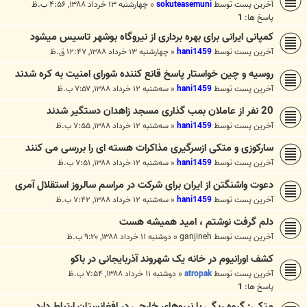
آخرین پست توسط
sokuteasemuni
«
چهارشنبه ۱۳ خرداد ۱۳۸۸, ۴:۵۶ ب.ظ
پاسخ ها:
1
کمپانی ایرانی برای بهره برداری از نیروگاه بوشهر تاسیس میشود
آخرین پست توسط
hani1459
«
چهارشنبه ۱۳ خرداد ۱۳۸۸, ۱۲:۴۷ ق.ظ
روسیه و چین خواستار پاسخ قانع کننده شورای امنیت به کره شدند
آخرین پست توسط
hani1459
«
سه‌شنبه ۱۲ خرداد ۱۳۸۸, ۷:۵۷ ب.ظ
20 نفر از عاملان بمب گذاری مسجد زاهدان دستگیر شدند
آخرین پست توسط
hani1459
«
سه‌شنبه ۱۲ خرداد ۱۳۸۸, ۷:۵۵ ب.ظ
سارکوزی و متکی ازسرگیری مذاکرات هسته ای را بررسی می کنند
آخرین پست توسط
hani1459
«
سه‌شنبه ۱۲ خرداد ۱۳۸۸, ۷:۵۱ ب.ظ
دعوت واشنگتن از ایران برای شرکت در مراسم سالروز استقلال آمری
آخرین پست توسط
hani1459
«
سه‌شنبه ۱۲ خرداد ۱۳۸۸, ۷:۴۲ ب.ظ
دلم گرفت نوشتم ، امید همیشه هست
آخرین پست توسط
ganjineh
«
دوشنبه ۱۱ خرداد ۱۳۸۸, ۹:۲۰ ب.ظ
کشف اورانیوم در خانه یک شهروند آذربایجانی در باکو
آخرین پست توسط
atropak
«
دوشنبه ۱۱ خرداد ۱۳۸۸, ۷:۵۴ ب.ظ
پاسخ ها:
1
متکی: گروه ریگی با نیروهای خارجی در افغانستان ارتباط دارد