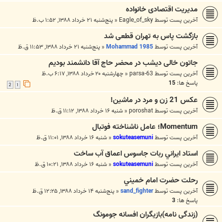
مدیریت اقتصادی خانواده
آخرین پست توسط
Eagle_of_sky
«
پنج‌شنبه ۲۱ خرداد ۱۳۸۸, ۱:۵۲ ب.ظ
بازگشت پاس به تهران قطعی شد
آخرین پست توسط
Mohammad 1985
«
پنج‌شنبه ۲۱ خرداد ۱۳۸۸, ۱۱:۵۳ ق.ظ
جاتون خالی دیشب در محضر حاج آقا دانشمند بودیم
آخرین پست توسط
parsa-63
«
چهارشنبه ۲۰ خرداد ۱۳۸۸, ۶:۱۷ ب.ظ
پاسخ ها:
15
2
1
عکس 21 زن و مرد در ماشین!
آخرین پست توسط
poroshat
«
شنبه ۱۶ خرداد ۱۳۸۸, ۱۱:۱۲ ق.ظ
Momentum؛ عامل ناشناخته فوتبال
آخرین پست توسط
sokuteasemuni
«
شنبه ۱۶ خرداد ۱۳۸۸, ۱۱:۰۱ ق.ظ
استاد ايراني ربات جاسوس اعماق آب ساخت
آخرین پست توسط
sokuteasemuni
«
شنبه ۱۶ خرداد ۱۳۸۸, ۱۰:۲۱ ق.ظ
رحلت حضرت امام خميني
آخرین پست توسط
sand_fighter
«
پنج‌شنبه ۱۴ خرداد ۱۳۸۸, ۱۲:۲۵ ق.ظ
پاسخ ها:
3
(زندگی نامه)بازیگران افسانه جومونگ