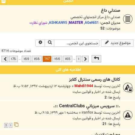
انجمن
صندلي داغ
صندلي داغ مرکز انجمنهاي تخصصي
مدیران انجمن:
AGeNiS1
,
MASTER
,
ASHKAN95
,
شوراي نظارت
موضوعات:
52
جستجو
جستجوی پیشرفته
موضوع جدید
تعداد موضوعات 8714
صفحه
167
از
175
167
…
…
175
169
168
166
165
1
قبلی
بعدی
اطلاعیه های کلی
کانال های رسمی سنترال کلابز
آخرین پست توسط
Mahdi1944
«
چهارشنبه ۱۲ اردیبهشت ۱۳۹۷, ۷:۵۲ ب.ظ
ارسال شده در
اخبار و قوانين سايت
پاسخ ها:
2
.:: سرويس ميزباني CentralClubs ::.
آخرین پست توسط
iranfox
«
سه‌شنبه ۱ مهر ۱۳۹۹, ۶:۱۵ ب.ظ
ارسال شده در
اخبار و قوانين سايت
پاسخ ها:
21
2
1
مصلحت انديشي