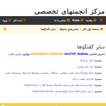
مرکز انجمنهای تخصصی
راهنما
Rules
تماس با ما
ثبت نام
ورود
ج
صفحه اول تالار
بخش‌‌هاي متفرقه
ساير گفتگوها
س
ت
ساير گفتگوها
ج
و
مدیران انجمن:
Shahbaz
,
MASTER
,
MOHAMMAD_ASEMOONI
,
رونین
,
شوراي نظارت