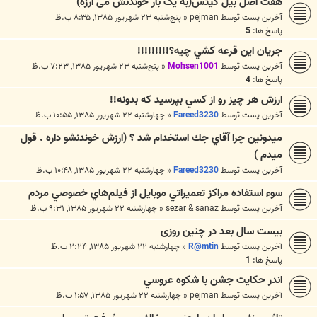
هفت اصل بيل گيتس(به یک بار خوندنش می ارزه)
آخرین پست توسط
pejman
«
پنج‌شنبه ۲۳ شهریور ۱۳۸۵, ۸:۳۵ ب.ظ
پاسخ ها:
5
جريان اين قرعه كشي چيه؟!!!!!!!!!
آخرین پست توسط
Mohsen1001
«
پنج‌شنبه ۲۳ شهریور ۱۳۸۵, ۷:۲۳ ب.ظ
پاسخ ها:
4
ارزش هر چيز رو از كسي بپرسيد كه بدونه!!
آخرین پست توسط
Fareed3230
«
چهارشنبه ۲۲ شهریور ۱۳۸۵, ۱۰:۵۵ ب.ظ
ميدونين چرا آقاي جك استخدام شد ؟ (ارزش خوندنشو داره . قول
ميدم )
آخرین پست توسط
Fareed3230
«
چهارشنبه ۲۲ شهریور ۱۳۸۵, ۱۰:۴۸ ب.ظ
سوء استفاده مراكز تعميراتي موبايل از فيلم‌هاي خصوصي مردم
آخرین پست توسط
sezar & sanaz
«
چهارشنبه ۲۲ شهریور ۱۳۸۵, ۹:۳۱ ب.ظ
بيست سال بعد در چنين روزی
آخرین پست توسط
R@mtin
«
چهارشنبه ۲۲ شهریور ۱۳۸۵, ۲:۲۴ ب.ظ
پاسخ ها:
1
اندر حکايت جشن با شکوه عروسي
آخرین پست توسط
pejman
«
چهارشنبه ۲۲ شهریور ۱۳۸۵, ۱:۵۷ ب.ظ