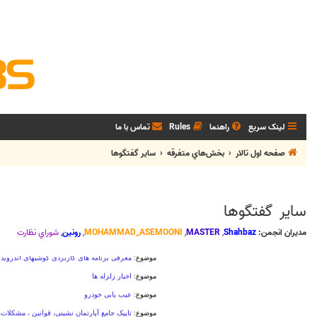
لینک سریع
راهنما
Rules
تماس با ما
صفحه اول تالار
بخش‌‌هاي متفرقه
ساير گفتگوها
ساير گفتگوها
مدیران انجمن:
Shahbaz
,
MASTER
,
MOHAMMAD_ASEMOONI
,
رونین
,
شوراي نظارت