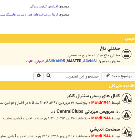
انجمن
صندلي داغ
صندلي داغ مرکز انجمنهاي تخصصي
مدیران انجمن:
AGeNiS1
,
MASTER
,
ASHKAN95
,
شوراي نظارت
جستجو
جستجوی پیشرفته
موضوع جدید
اطلاعیه های کلی
کانال های رسمی سنترال کلابز
توسط
Mahdi1944
»
پنج‌شنبه ۳۰ فروردین ۱۳۹۷, ۱۱:۳۶ ب.ظ
» در
اخبار و قوانين س
.:: سرويس ميزباني CentralClubs ::.
توسط
Mahdi1944
»
یک‌شنبه ۳۰ تیر ۱۳۹۲, ۸:۳۲ ق.ظ
» در
اخبار و قوانين سايت
مصلحت انديشي
توسط
Mahdi1944
»
سه‌شنبه ۱۷ شهریور ۱۳۸۸, ۳:۴۷ ق.ظ
» در
اخبار و قوانين ساي