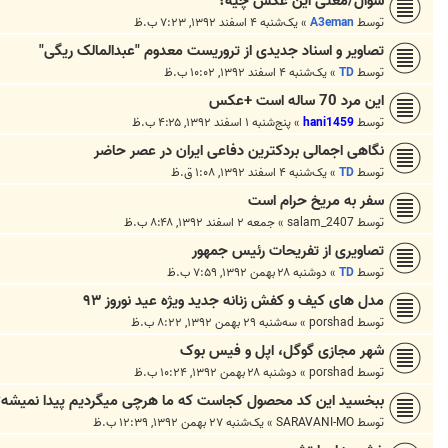
سوال/معتی این عکس چیه؟
توسط
A3eman
»
یک‌شنبه ۴ اسفند ۱۳۹۲, ۷:۲۳ ب.ظ
تصاویر و اسناد جدیدی از تروریست معدوم "عبدالمالک ریگی"
توسط
TD
»
یک‌شنبه ۴ اسفند ۱۳۹۲, ۱۰:۰۲ ب.ظ
این مرد 70 ساله است +عکس
توسط
hani1459
»
پنج‌شنبه ۱ اسفند ۱۳۹۲, ۴:۲۵ ب.ظ
نگاهی اجمالی بردکترین دفاعی ایران در عصر حاضر
توسط
TD
»
یک‌شنبه ۴ اسفند ۱۳۹۲, ۱:۰۸ ق.ظ
سفر به مریخ حرام است
توسط
salam_2407
»
جمعه ۲ اسفند ۱۳۹۲, ۸:۴۸ ب.ظ
تصاویری از تفریحات رئیس جمهور
توسط
TD
»
دوشنبه ۲۸ بهمن ۱۳۹۲, ۷:۵۹ ب.ظ
مدل های کیف و کفش زنانه جدید ویژه عید نوروز ۹۳
توسط
porshad
»
سه‌شنبه ۲۹ بهمن ۱۳۹۲, ۸:۲۲ ب.ظ
شهر مجازی گوگل، اپل و فیس بوک
توسط
porshad
»
دوشنبه ۲۸ بهمن ۱۳۹۲, ۱۰:۲۴ ب.ظ
ببخسید این کد محصول کجاست که ما هرچی میگردیم پیدا نمیشه؟
توسط
SARAVANI-MO
»
یک‌شنبه ۲۷ بهمن ۱۳۹۲, ۱۲:۳۹ ب.ظ