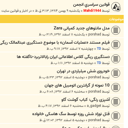
قوانين سراسري انجمن
توسط
Mahdi1944
»
یک‌شنبه ۹ بهمن ۱۳۸۴, ۳:۱۳ ق.ظ
» در
اخبار و قوانين سايت
موضوعات
مدل مانتوهای جدید کمپانی Zara
توسط
porshad
»
یک‌شنبه ۱۱ اسفند ۱۳۹۲, ۳:۱۹ ب.ظ
فیلم مستند «عملیات آسمان» با موضوع دستگیری عبدالمالک ریگی
توسط
TD
»
چهارشنبه ۷ اسفند ۱۳۹۲, ۹:۱۷ ب.ظ
دستگیری ریگی کلاس اطلاعاتی ایران رابالاتربرد-ناگفته ها
توسط
TD
»
دوشنبه ۵ اسفند ۱۳۹۲, ۱:۱۱ ب.ظ
خودروی شش میلیاردی در تهران
توسط
porshad
»
دوشنبه ۵ اسفند ۱۳۹۲, ۵:۳۳ ب.ظ
10 نمونه از گرانترین اتومبیل های جهان
توسط
porshad
»
سه‌شنبه ۶ اسفند ۱۳۹۲, ۶:۰۸ ب.ظ
آشپزی رنگی: کباب گوشت گاو
توسط
a_gadget
»
سه‌شنبه ۶ اسفند ۱۳۹۲, ۴:۱۷ ب.ظ
قتل نوزاد شش روزه توسط سگ هاسکی خانواده
توسط
porshad
»
دوشنبه ۵ اسفند ۱۳۹۲, ۱۲:۰۲ ق.ظ