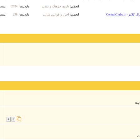
ايت
2
1
ت