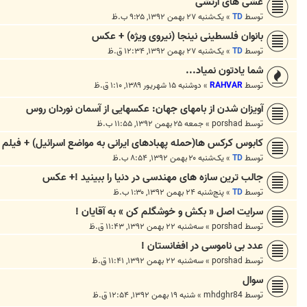
غشی های ارتشی
توسط
TD
»
یک‌شنبه ۲۷ بهمن ۱۳۹۲, ۹:۲۵ ب.ظ
بانوان فلسطینی نینجا (نیروی ویژه) + عکس
توسط
TD
»
یک‌شنبه ۲۷ بهمن ۱۳۹۲, ۱۲:۳۴ ق.ظ
شما یادتون نمیاد...
توسط
RAHVAR
»
دوشنبه ۱۵ شهریور ۱۳۸۹, ۱:۱۰ ق.ظ
آویزان شدن از بامهای جهان: عکسهایی از آسمان نوردان روس
توسط
porshad
»
جمعه ۲۵ بهمن ۱۳۹۲, ۱۱:۵۵ ب.ظ
کابوس کرکس ها(حمله پهبادهای ایرانی به مواضع اسرائیل) + فیلم
توسط
TD
»
یک‌شنبه ۲۰ بهمن ۱۳۹۲, ۸:۵۴ ب.ظ
جالب ترین سازه های مهندسی در دنیا را ببینید !+ عکس
توسط
TD
»
پنج‌شنبه ۲۴ بهمن ۱۳۹۲, ۱:۳۰ ب.ظ
سرایت اصل « بکش و خوشگلم کن » به آقایان !
توسط
porshad
»
سه‌شنبه ۲۲ بهمن ۱۳۹۲, ۱۱:۴۳ ق.ظ
عدد بی ناموسی در افغانستان !
توسط
porshad
»
سه‌شنبه ۲۲ بهمن ۱۳۹۲, ۱۱:۴۱ ق.ظ
سوال
توسط
mhdghr84
»
شنبه ۱۹ بهمن ۱۳۹۲, ۱۲:۵۴ ق.ظ