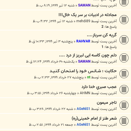
آخرین پست توسط
SAMAN
«
شنبه ۱۲ تیر ۱۳۸۹, ۸:۱۹ ب.ظ
مجادله در ادبیات بر سر یک خال!!!
آخرین پست توسط
mehdi89
«
شنبه ۱۲ تیر ۱۳۸۹, ۴:۳۲ ب.ظ
پاسخ ها:
2
گریه کن سرباز....
آخرین پست توسط
RAHVAR
«
پنج‌شنبه ۳ تیر ۱۳۸۹, ۱۰:۳۳ ق.ظ
پاسخ ها:
1
دلم چون کاسه ایی لبریز از درد ....
آخرین پست توسط
SAMAN
«
یک‌شنبه ۳۰ خرداد ۱۳۸۹, ۱۲:۲۴ ق.ظ
حکایت : شــانـس خـود را امـتـحـان کـنـیــد
آخرین پست توسط
nt
«
پنج‌شنبه ۲۷ خرداد ۱۳۸۹, ۲:۳۳ ب.ظ
عجب صبري خدا دارد
آخرین پست توسط
AHMN
«
چهارشنبه ۲۶ خرداد ۱۳۸۹, ۳:۵۱ ب.ظ
تاجر میمون
آخرین پست توسط
AGeNiS1
«
شنبه ۲۲ خرداد ۱۳۸۹, ۳:۲۸ ب.ظ
شعر طنز از امام خمینی(ره)
آخرین پست توسط
AGeNiS1
«
جمعه ۲۱ خرداد ۱۳۸۹, ۲:۵۱ ب.ظ