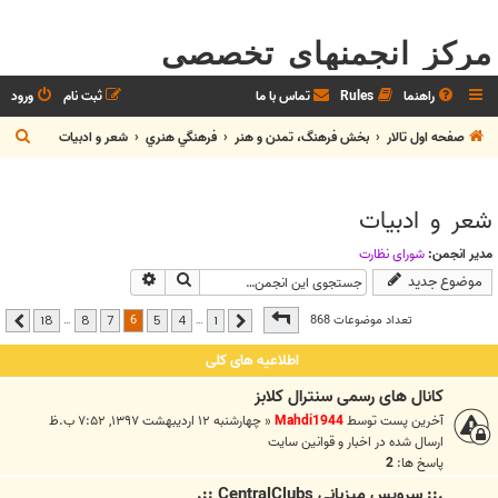
مرکز انجمنهای تخصصی
راهنما
Rules
تماس با ما
ثبت نام
ورود
ج
صفحه اول تالار
بخش فرهنگ، تمدن و هنر
فرهنگي هنري
شعر و ادبيات
س
ت
شعر و ادبيات
ج
و
مدیر انجمن:
شوراي نظارت
جستجو
جستجوی پیشرفته
موضوع جدید
صفحه
6
از
18
6
تعداد موضوعات 868
…
…
18
8
7
5
4
1
قبلی
بعدی
اطلاعیه های کلی
کانال های رسمی سنترال کلابز
آخرین پست توسط
Mahdi1944
«
چهارشنبه ۱۲ اردیبهشت ۱۳۹۷, ۷:۵۲ ب.ظ
ارسال شده در
اخبار و قوانين سايت
پاسخ ها:
2
.:: سرويس ميزباني CentralClubs ::.