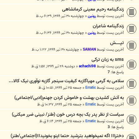
زندگینامه رحیم معینی کرمانشاهی
آخرین پست توسط
رونین
«
چهارشنبه ۳۰ تیر ۱۳۸۹, ۶:۳۹ ب.ظ
زندگینامه شاعران
آخرین پست توسط
رونین
«
چهارشنبه ۳۰ تیر ۱۳۸۹, ۶:۳۶ ب.ظ
تپـــــــش
آخرین پست توسط
SAMAN
«
چهارشنبه ۳۰ تیر ۱۳۸۹, ۱:۲۲ ب.ظ
sms به زبان ترکی
آخرین پست توسط
achachi98
«
دوشنبه ۲۸ تیر ۱۳۸۹, ۱:۵۷ ق.ظ
پاسخ ها:
7
سلامی به گرمی مهیاگازبه کیفیت سینجر گازبه نوآوری نیک کالا...
آخرین پست توسط
Erratic
«
جمعه ۲۵ تیر ۱۳۸۹, ۱۰:۵۱ ق.ظ
به آتش کشیدن بهشت و خاموش کردن جهنم(ادبی/اجتماعی)
آخرین پست توسط
Erratic
«
جمعه ۲۵ تیر ۱۳۸۹, ۱۰:۳۷ ق.ظ
سیاست از نظر پدر یک بچه درس خون (طنز/ نبینی ضرر میکنی)
آخرین پست توسط
Erratic
«
جمعه ۲۵ تیر ۱۳۸۹, ۶:۱۴ ق.ظ
پاسخ ها:
3
دخترا!! اگه نمیخواهید بترشید حتما اینو بخونید!!(اجتماعی/طنز)