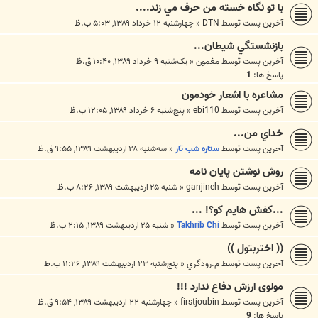
با تو نگاه خسته من حرف مي زند....
آخرین پست توسط
DTN
«
چهارشنبه ۱۲ خرداد ۱۳۸۹, ۵:۰۳ ب.ظ
بازنشستگي شيطان...
آخرین پست توسط
مغمون
«
یک‌شنبه ۹ خرداد ۱۳۸۹, ۱۰:۴۰ ق.ظ
پاسخ ها:
1
مشاعره با اشعار خودمون
آخرین پست توسط
ebi110
«
پنج‌شنبه ۶ خرداد ۱۳۸۹, ۱۲:۰۵ ب.ظ
خداي من...
آخرین پست توسط
ستاره شب تار
«
سه‌شنبه ۲۸ اردیبهشت ۱۳۸۹, ۹:۵۵ ق.ظ
روش نوشتن پایان نامه
آخرین پست توسط
ganjineh
«
شنبه ۲۵ اردیبهشت ۱۳۸۹, ۸:۲۶ ب.ظ
...كفش هايم كو؟! ...
آخرین پست توسط
Takhrib Chi
«
شنبه ۲۵ اردیبهشت ۱۳۸۹, ۲:۱۵ ب.ظ
(( اختربتول ))
آخرین پست توسط
م.رودگري
«
پنج‌شنبه ۲۳ اردیبهشت ۱۳۸۹, ۱۱:۲۶ ب.ظ
مولوی ارزش دفاع ندارد !!!
آخرین پست توسط
firstjoubin
«
چهارشنبه ۲۲ اردیبهشت ۱۳۸۹, ۹:۵۴ ق.ظ
پاسخ ها:
9