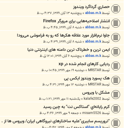
حصاري‌ گرداگرد وينـدوز
توسط
abbas.m.k
»
پنج‌شنبه ۱۳ آبان ۱۳۸۹, ۴:۳۷ ب.ظ
انتشار اصلاحیه‌هایی برای مرورگر Firefox
توسط
abbas.m.k
»
شنبه ۸ آبان ۱۳۸۹, ۴:۴۵ ب.ظ
جاوا نرم‌افزار مورد علاقه هکرها که رو به فراموشی می‌رود!
توسط
abbas.m.k
»
شنبه ۸ آبان ۱۳۸۹, ۴:۳۹ ب.ظ
ایمن ترین و خطرناک ترین دامنه های اینترنتی دنیا
توسط
abbas.m.k
»
پنج‌شنبه ۶ آبان ۱۳۸۹, ۱۲:۰۱ ق.ظ
ردیابی کارهای انجام شده در xp
توسط
MRSTAR
»
دوشنبه ۱۹ مهر ۱۳۸۹, ۱۰:۴۵ ب.ظ
هک پسورد ویندوز ایکس پی
توسط
MRSTAR
»
دوشنبه ۱۲ مهر ۱۳۸۹, ۴:۳۱ ب.ظ
مشکل با ویروس
توسط
kalafe2002
»
یک‌شنبه ۱۱ مهر ۱۳۸۹, ۱:۲۱ ب.ظ
كرم رايانه‌اي "استاكس نت" به چين رسيد
توسط
misam5526
»
جمعه ۹ مهر ۱۳۸۹, ۴:۴۶ ب.ظ
"تروریسم سایبری"علیه ساختارهای نیروگاهی ایران/ ویروس ها از .
توسط
abbas.m.k
»
جمعه ۲ مهر ۱۳۸۹, ۴:۴۲ ب.ظ