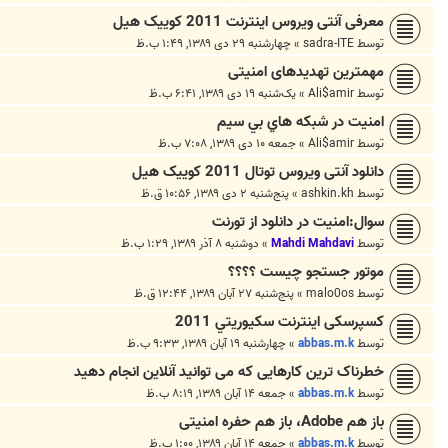
معرفی آنتی ویروس اینترنت 2011 کوییک هیل
توسط
sadra-ITE
»
چهارشنبه ۲۹ دی ۱۳۸۹, ۱:۴۹ ب.ظ
مهمترین تهدیدهای امنیتی
توسط
Ali$amir
»
یک‌شنبه ۱۹ دی ۱۳۸۹, ۶:۴۱ ب.ظ
امنيت در شبکه هاي بي سيم
توسط
Ali$amir
»
جمعه ۱۰ دی ۱۳۸۹, ۷:۰۸ ب.ظ
دانلود آنتی ویروس توتال 2011 کوییک هیل
توسط
ashkin.kh
»
پنج‌شنبه ۲ دی ۱۳۸۹, ۱۰:۵۶ ق.ظ
سوال:امنیت در دانلود از تورنت
توسط
Mahdi Mahdavi
»
دوشنبه ۸ آذر ۱۳۸۹, ۱:۲۹ ب.ظ
موتور جستجو چیست ؟؟؟؟
توسط
malo0os
»
پنج‌شنبه ۲۷ آبان ۱۳۸۹, ۱۲:۴۴ ق.ظ
کسپرسکی اينترنت سكيوريتي 2011
توسط
abbas.m.k
»
چهارشنبه ۱۹ آبان ۱۳۸۹, ۹:۳۳ ب.ظ
خطرناک ترین کارهایی که می توانید آنلاین انجام دهید
توسط
abbas.m.k
»
جمعه ۱۴ آبان ۱۳۸۹, ۸:۱۹ ب.ظ
باز هم Adobe، باز هم حفره امنیتی
توسط
abbas.m.k
»
جمعه ۱۴ آبان ۱۳۸۹, ۱:۰۰ ب.ظ