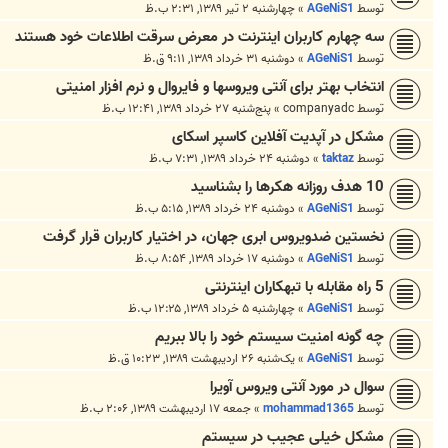
توسط
AGeNiS1
»
چهارشنبه ۲ تیر ۱۳۸۹, ۲:۳۱ ب.ظ
سه چهارم كاربران اينترنت در معرض سرقت اطلاعات خود هستند
توسط
AGeNiS1
»
دوشنبه ۳۱ خرداد ۱۳۸۹, ۹:۱۱ ق.ظ
انتخاب بهتر برای آنتی ویروسها و فایروال و نرم افزار امنیتی
توسط
companyadc
»
پنج‌شنبه ۲۷ خرداد ۱۳۸۹, ۱۲:۴۱ ب.ظ
مشکل در آپدیت آفلاین کاسپر اسکای
توسط
taktaz
»
دوشنبه ۲۴ خرداد ۱۳۸۹, ۷:۳۱ ب.ظ
10 هدف روزانه هکرها را بشناسید
توسط
AGeNiS1
»
دوشنبه ۲۴ خرداد ۱۳۸۹, ۵:۱۵ ب.ظ
نخستین ضدویروس ابری جهان، در اختیار کاربران قرار گرفت
توسط
AGeNiS1
»
دوشنبه ۱۷ خرداد ۱۳۸۹, ۸:۵۴ ب.ظ
5 راه مقابله با تبهکاران اینترنتی
توسط
AGeNiS1
»
چهارشنبه ۵ خرداد ۱۳۸۹, ۱۲:۲۵ ب.ظ
چه گونه امنیت سیستم خود را بالا ببریم
توسط
AGeNiS1
»
یک‌شنبه ۲۶ اردیبهشت ۱۳۸۹, ۱۰:۲۳ ق.ظ
سوال در مورد آنتی ویروس آویرا
توسط
mohammad1365
»
جمعه ۱۷ اردیبهشت ۱۳۸۹, ۲:۰۶ ب.ظ
مشکل خیلی عجیب در سیستم