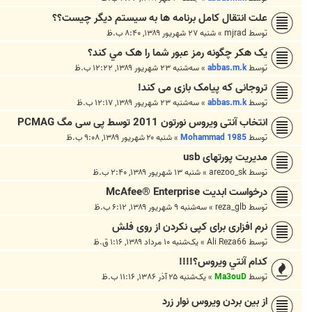
علت انتقال کامل برنامه ها به سيستم ديگر چيست؟؟
توسط
mjrad
»
شنبه ۲۷ شهریور ۱۳۸۹, ۸:۴۰ ب.ظ
يک هکر چگونه رمز عبور شما را هک مي کند؟
توسط
abbas.m.k
»
سه‌شنبه ۲۳ شهریور ۱۳۸۹, ۱۲:۲۲ ب.ظ
تروجانی که پیامک بازی می کند!
توسط
abbas.m.k
»
سه‌شنبه ۲۳ شهریور ۱۳۸۹, ۱۲:۱۷ ب.ظ
انتخاب آنتی ویروس نورتون 2011 توسط پی سی مگ PCMAG
توسط
Mohammad 1985
»
شنبه ۲۰ شهریور ۱۳۸۹, ۹:۰۸ ب.ظ
مدیریت پورتهای usb
توسط
arezoo_sk
»
شنبه ۱۳ شهریور ۱۳۸۹, ۲:۴۰ ب.ظ
درخواست ابدیت McAfee® Enterprise
توسط
reza_glb
»
سه‌شنبه ۹ شهریور ۱۳۸۹, ۶:۱۲ ب.ظ
نرم افزاری برای کپی نکردن از روی فلش
توسط
Ali Reza66
»
یک‌شنبه ۱۰ مرداد ۱۳۸۹, ۱:۱۶ ق.ظ
کدام آنتي ويروس؟!!!!
توسط
Ma3ouD
»
یک‌شنبه ۲۵ آذر ۱۳۸۶, ۱۱:۱۶ ب.ظ
از بين بردن ويروس نوار زرد