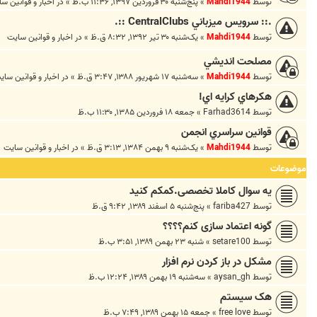
توسط
Mahdi1944
»
پنج‌شنبه ۳۰ فروردین ۱۳۹۷, ۱۱:۳۶ ب.ظ
» در
اخبار و قوانين س
.:: سرويس ميزباني CentralClubs ::.
توسط
Mahdi1944
»
یک‌شنبه ۳۰ تیر ۱۳۹۲, ۸:۳۲ ق.ظ
» در
اخبار و قوانين سايت
مصلحت انديشي
توسط
Mahdi1944
»
سه‌شنبه ۱۷ شهریور ۱۳۸۸, ۳:۴۷ ق.ظ
» در
اخبار و قوانين ساي
هكرهاي كرايه اي!
توسط
Farhad3614
»
جمعه ۱۸ فروردین ۱۳۸۵, ۱۱:۳۰ ب.ظ
قوانين سراسري انجمن
توسط
Mahdi1944
»
یک‌شنبه ۹ بهمن ۱۳۸۴, ۳:۱۳ ق.ظ
» در
اخبار و قوانين سايت
موضوعات
یه سوال کاملا تخصصی.کمکم کنید
توسط
fariba427
»
پنج‌شنبه ۵ اسفند ۱۳۸۹, ۹:۴۲ ق.ظ
گونه اعتماد سازی کنم؟؟؟؟
توسط
setare100
»
شنبه ۲۳ بهمن ۱۳۸۹, ۳:۵۱ ب.ظ
مشکل در باز کردن نرم افزار
توسط
aysan_gh
»
سه‌شنبه ۱۹ بهمن ۱۳۸۹, ۱۲:۲۴ ب.ظ
هک سیستم
توسط
free love
»
جمعه ۱۵ بهمن ۱۳۸۹, ۷:۴۹ ب.ظ