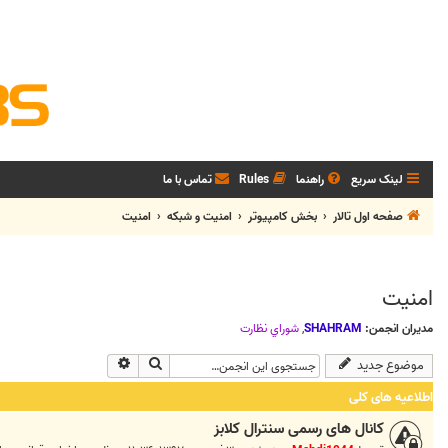
لینک سریع
راهنما
Rules
تماس با ما
صفحه اول تالار
بخش كامپيوتر
امنيت و شبكه
امنيت
امنيت
مدیران انجمن:
SHAHRAM
,
شوراي نظارت
جستجو
جستجوی پیشرفته
موضوع جدید
اطلاعیه های کلی
کانال های رسمی سنترال کلابز