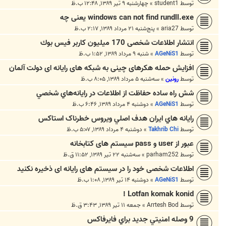
توسط
student1
»
چهارشنبه ۹ تیر ۱۳۸۹, ۱۲:۴۸ ب.ظ
windows can not find rundll.exe یعنی چه
توسط
aria27
»
پنج‌شنبه ۲۱ مرداد ۱۳۸۹, ۲:۱۷ ب.ظ
انتشار اطلاعات شخصی 170 ميليون كاربر فيس بوك
توسط
AGeNiS1
»
شنبه ۹ مرداد ۱۳۸۹, ۱:۵۲ ب.ظ
افزایش حمله هکرهای چینی به شبکه های رایانه ای دولت آلمان
توسط
رونین
»
سه‌شنبه ۵ مرداد ۱۳۸۹, ۸:۰۵ ب.ظ
شش راه ساده‌ حفاظت از اطلاعات در رايانه‌هاي شخصي
توسط
AGeNiS1
»
دوشنبه ۴ مرداد ۱۳۸۹, ۶:۴۶ ب.ظ
رايانه هاي ايران هدف اصلي ويروس خطرناک استاکس
توسط
Takhrib Chi
»
دوشنبه ۴ مرداد ۱۳۸۹, ۵:۰۷ ب.ظ
عبور از user و pass سیستم های کتابخانه
توسط
parham252
»
سه‌شنبه ۲۲ تیر ۱۳۸۹, ۱۱:۵۲ ق.ظ
اطلاعات شخصی خود را در سیستم های رایانه ای ذخیره نکنید
توسط
AGeNiS1
»
دوشنبه ۱۴ تیر ۱۳۸۹, ۱:۰۸ ب.ظ
Lotfan komak konid !
توسط
Arrtesh Bod
»
جمعه ۱۱ تیر ۱۳۸۹, ۳:۴۳ ق.ظ
9 وصله امنيتي جديد براي فايرفاكس