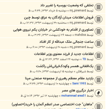
تخلفی که وضعیت بورسیه را تغییر داد
توسط
mj_piremard
»
دوشنبه ۵ خرداد ۱۳۹۳, ۶:۳۸ ب.ظ
فروش اطلاعات میدان آزادگان به عراق توسط چین
توسط
mj_piremard
»
سه‌شنبه ۳۰ اردیبهشت ۱۳۹۳, ۱۲:۳۷ ب.ظ
تصاویری از اقدام به خودکشی در خیابان یکم نیروی هوایی
توسط
mahdiss
»
جمعه ۲۶ اردیبهشت ۱۳۹۳, ۳:۳۶ ب.ظ
ساعت جنجالی ملک عبدالله از كار افتاد
توسط
mj_piremard
»
شنبه ۲۰ اردیبهشت ۱۳۹۳, ۶:۰۰ ب.ظ
اطلاعات جدید از فرزند معنوی وزیر اطلاعات
توسط
TD
»
دوشنبه ۲۶ اسفند ۱۳۹۲, ۱۲:۲۶ ق.ظ
یک‌افغانی همسر وکودک‌ایرانی‌اش راکشت
توسط
شیرافکن
»
دوشنبه ۱۵ اردیبهشت ۱۳۹۳, ۸:۲۰ ب.ظ
بازدید مقام معظم رهبری از مجموعه صنعتی مپنا
توسط
Sami 1993
»
چهارشنبه ۱۰ اردیبهشت ۱۳۹۳, ۳:۳۸ ب.ظ
اخبار درگیری های مصر
توسط
mohammad area51
»
چهارشنبه ۱۲ تیر ۱۳۹۲, ۱۰:۱۴ ق.ظ
"ماهان" جت اختصاصی صدر اعظم آلمان را خريد(+تصاویر)