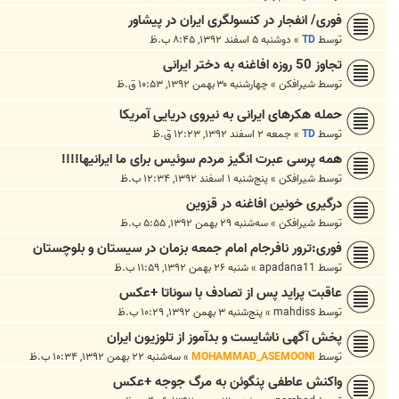
فوری/ انفجار در کنسولگری ایران در پیشاور
توسط
TD
»
دوشنبه ۵ اسفند ۱۳۹۲, ۸:۴۵ ب.ظ
تجاوز 50 روزه افاغنه به دختر ایرانی
توسط
شیرافکن
»
چهارشنبه ۳۰ بهمن ۱۳۹۲, ۱۰:۵۳ ق.ظ
حمله هکرهای ایرانی به نیروی دریایی آمریکا
توسط
TD
»
جمعه ۲ اسفند ۱۳۹۲, ۱۲:۲۳ ق.ظ
همه پرسی عبرت انگیز مردم سوئیس برای ما ایرانیها!!!!
توسط
شیرافکن
»
پنج‌شنبه ۱ اسفند ۱۳۹۲, ۱۲:۳۴ ب.ظ
درگیری خونین افاغنه در قزوین
توسط
شیرافکن
»
سه‌شنبه ۲۹ بهمن ۱۳۹۲, ۵:۵۵ ب.ظ
فوری:ترور نافرجام امام جمعه بزمان در سیستان و بلوچستان
توسط
apadana11
»
شنبه ۲۶ بهمن ۱۳۹۲, ۱۱:۵۹ ب.ظ
عاقبت پراید پس از تصادف با سوناتا +عکس
توسط
mahdiss
»
پنج‌شنبه ۳ بهمن ۱۳۹۲, ۱۰:۲۹ ب.ظ
پخش آگهی ناشایست و بدآموز از تلوزیون ایران
توسط
MOHAMMAD_ASEMOONI
»
سه‌شنبه ۲۲ بهمن ۱۳۹۲, ۱۰:۳۴ ب.ظ
واکنش عاطفی پنگوئن به مرگ جوجه +عکس