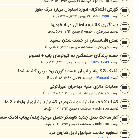
توسط
porshad
»
دوشنبه ۲۱ بهمن ۱۳۹۲, ۴:۰۶ ب.ظ
گزارش افشاگرانه ادوارد اسنودن درباره مرگ چاوز
توسط
mpo
»
شنبه ۱۹ بهمن ۱۳۹۲, ۱۲:۴۸ ق.ظ
دستگیری 48 تبعه افغانی در 4 خودرو!
توسط
شیرافکن
»
جمعه ۱۱ بهمن ۱۳۹۲, ۶:۰۱ ب.ظ
نقش افغانستان در خشک شدن مشهد
توسط
شیرافکن
»
سه‌شنبه ۸ بهمن ۱۳۹۲, ۱:۰۳ ب.ظ
حمله پرندگان خشمگین به کبوترهای پاپ + تصاویر
توسط
Sami 1993
»
دوشنبه ۷ بهمن ۱۳۹۲, ۲:۴۱ ب.ظ
شلیک 3 گلوله از اتوبان همت؛ گوزن زرد ایرانی کشته شد!
توسط
Present
»
دوشنبه ۳۰ دی ۱۳۹۲, ۱۱:۰۸ ب.ظ
عملیات مالزی علیه مهاجران غیرقانونی
توسط
شیرافکن
»
چهارشنبه ۲ بهمن ۱۳۹۲, ۱۱:۴۰ ق.ظ
کشف 2 ذخیره نیترات و لیتیوم در کشور/ بی نیازی از واردات 2 ما
توسط
sohraba
»
سه‌شنبه ۱ بهمن ۱۳۹۲, ۱۰:۱۷ ق.ظ
آغاز ساخت نسل جدید کاوشگر حامل موجود زنده/ پرتاب آدمک سنس
توسط
sohraba
»
سه‌شنبه ۱ بهمن ۱۳۹۲, ۱۰:۱۴ ق.ظ
اسطوره جنایت اسراییل اریل شارون مرد