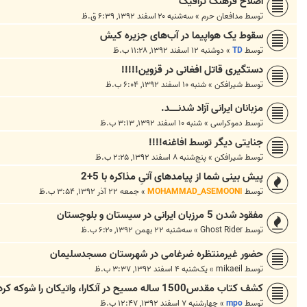
اصلاح فرهنگ ترافیک
توسط
مدافعان حرم
»
سه‌شنبه ۲۰ اسفند ۱۳۹۲, ۶:۳۹ ق.ظ
سقوط یک هواپیما در آب‌های جزیره کیش
توسط
TD
»
دوشنبه ۱۲ اسفند ۱۳۹۲, ۱۱:۲۸ ب.ظ
دستگیری قاتل افغانی در قزوین!!!!!
توسط
شیرافکن
»
شنبه ۱۰ اسفند ۱۳۹۲, ۶:۰۴ ب.ظ
مزبانان ایرانی آزاد شدنــــــد.
توسط
دموکراسی
»
شنبه ۱۰ اسفند ۱۳۹۲, ۳:۱۳ ب.ظ
جنایتی دیگر توسط افاغنه!!!!
توسط
شیرافکن
»
پنج‌شنبه ۸ اسفند ۱۳۹۲, ۲:۲۵ ب.ظ
پیش بینی شما از پیامدهای آتیِ مذاکره با 5+2
توسط
MOHAMMAD_ASEMOONI
»
جمعه ۲۲ آذر ۱۳۹۲, ۳:۵۴ ب.ظ
مفقود شدن 5 مرزبان ایرانی در سیستان و بلوچستان
توسط
Ghost Rider
»
سه‌شنبه ۲۲ بهمن ۱۳۹۲, ۶:۲۰ ب.ظ
حضور غیر‌منتظره ضرغامی در شهرستان مسجدسلیمان
توسط
mikaeil
»
یک‌شنبه ۴ اسفند ۱۳۹۲, ۳:۳۷ ب.ظ
کشف کتاب مقدس1500 ساله مسیح در آنکارا، واتیکان را شوکه کرد
توسط
mpo
»
چهارشنبه ۷ اسفند ۱۳۹۲, ۱۲:۴۷ ب.ظ