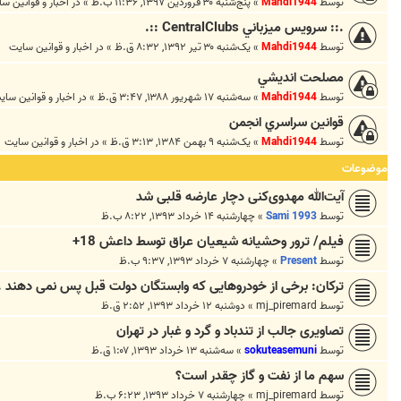
توسط
Mahdi1944
»
پنج‌شنبه ۳۰ فروردین ۱۳۹۷, ۱۱:۳۶ ب.ظ
» در
اخبار و قوانين س
.:: سرويس ميزباني CentralClubs ::.
توسط
Mahdi1944
»
یک‌شنبه ۳۰ تیر ۱۳۹۲, ۸:۳۲ ق.ظ
» در
اخبار و قوانين سايت
مصلحت انديشي
توسط
Mahdi1944
»
سه‌شنبه ۱۷ شهریور ۱۳۸۸, ۳:۴۷ ق.ظ
» در
اخبار و قوانين ساي
قوانين سراسري انجمن
توسط
Mahdi1944
»
یک‌شنبه ۹ بهمن ۱۳۸۴, ۳:۱۳ ق.ظ
» در
اخبار و قوانين سايت
موضوعات
آیت‌الله مهدوی‌کنی دچار عارضه قلبی شد
توسط
Sami 1993
»
چهارشنبه ۱۴ خرداد ۱۳۹۳, ۸:۲۲ ب.ظ
فیلم/ ترور وحشیانه شیعیان عراق توسط داعش 18+
توسط
Present
»
چهارشنبه ۷ خرداد ۱۳۹۳, ۹:۳۷ ب.ظ
ترکان: برخی از خودروهایی که وابستگان دولت قبل پس نمی دهند .
توسط
mj_piremard
»
دوشنبه ۱۲ خرداد ۱۳۹۳, ۲:۵۲ ق.ظ
تصاویری جالب از تندباد و گرد و غبار در تهران
توسط
sokuteasemuni
»
سه‌شنبه ۱۳ خرداد ۱۳۹۳, ۱:۰۷ ق.ظ
سهم ما از نفت و گاز چقدر است؟
توسط
mj_piremard
»
چهارشنبه ۷ خرداد ۱۳۹۳, ۶:۲۳ ب.ظ