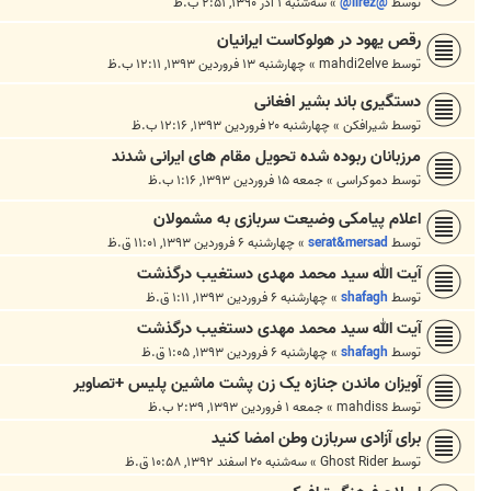
توسط
@lirez@
»
سه‌شنبه ۱ آذر ۱۳۹۰, ۲:۵۱ ب.ظ
رقص یهود در هولوکاست ایرانیان
توسط
mahdi2elve
»
چهارشنبه ۱۳ فروردین ۱۳۹۳, ۱۲:۱۱ ب.ظ
دستگیری باند بشیر افغانی
توسط
شیرافکن
»
چهارشنبه ۲۰ فروردین ۱۳۹۳, ۱۲:۱۶ ب.ظ
مرزبانان ربوده شده تحویل مقام های ایرانی شدند
توسط
دموکراسی
»
جمعه ۱۵ فروردین ۱۳۹۳, ۱:۱۶ ب.ظ
اعلام پیامکی وضیعت سربازی به مشمولان
توسط
serat&mersad
»
چهارشنبه ۶ فروردین ۱۳۹۳, ۱۱:۰۱ ق.ظ
آیت الله سید محمد مهدی دستغیب درگذشت
توسط
shafagh
»
چهارشنبه ۶ فروردین ۱۳۹۳, ۱:۱۱ ق.ظ
آیت الله سید محمد مهدی دستغیب درگذشت
توسط
shafagh
»
چهارشنبه ۶ فروردین ۱۳۹۳, ۱:۰۵ ق.ظ
آویزان ماندن جنازه یک زن پشت ماشین پلیس +تصاویر
توسط
mahdiss
»
جمعه ۱ فروردین ۱۳۹۳, ۲:۳۹ ب.ظ
برای آزادی سربازن وطن امضا کنید
توسط
Ghost Rider
»
سه‌شنبه ۲۰ اسفند ۱۳۹۲, ۱۰:۵۸ ق.ظ