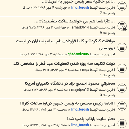
..::در حاشيه سفر رئيس جمهور به آمريکا::..
آخرین پست توسط
limo_torosh
«
چهارشنبه ۴ مهر ۱۳۸۶, ۲:۳۰ ب.ظ
پاسخ ها:
7
...::آیا شما هم می خواهید ساکت بنشینید؟::...
آخرین پست توسط
Farhad3614
«
چهارشنبه ۴ مهر ۱۳۸۶, ۹:۳۵ ق.ظ
پاسخ ها:
9
موافقت کنگره آمریکا با قراردادن نام سپاه پاسداران در لیست
تروریستی
آخرین پست توسط
ghadami2005
«
سه‌شنبه ۳ مهر ۱۳۸۶, ۸:۲۲ ب.ظ
دولت تکلیف سه روزه شدن تعطیلات عید فطر را مشخص کند
آخرین پست توسط
mqx
«
سه‌شنبه ۳ مهر ۱۳۸۶, ۳:۰۰ ب.ظ
پاسخ ها:
1
سخنراني محمود احمدي نژاد در دانشگاه كلمبياي آمريكا
آخرین پست توسط
majidjon13
«
سه‌شنبه ۳ مهر ۱۳۸۶, ۲:۰۲ ب.ظ
پاسخ ها:
3
!!!نامه رئيس مجلس به رئيس جمهور درباره ساعات کار!!!
آخرین پست توسط
limo_torosh
«
سه‌شنبه ۳ مهر ۱۳۸۶, ۱۲:۲۶ ب.ظ
دفتر سايت بازتاب پلمپ شد!
آخرین پست توسط
limo_torosh
«
سه‌شنبه ۳ مهر ۱۳۸۶, ۱۲:۲۲ ب.ظ