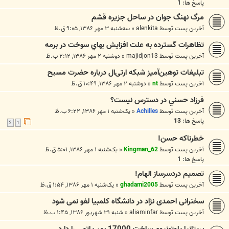
پاسخ ها:
1
مرگ نهنگ جوان در ساحل جزيره قشم
آخرین پست توسط
alenkita
«
سه‌شنبه ۳ مهر ۱۳۸۶, ۹:۰۵ ق.ظ
تظاهرات گسترده به علت افزايش بهاي سوخت در برمه
آخرین پست توسط
majidjon13
«
دوشنبه ۲ مهر ۱۳۸۶, ۲:۱۲ ب.ظ
تبلیغات توهین‌آمیز شبکه ارتی‌ال درباره حضرت مسیح
آخرین پست توسط
nt
«
دوشنبه ۲ مهر ۱۳۸۶, ۱۰:۴۹ ق.ظ
فرزاد حسني در دسترس نيست؟
آخرین پست توسط
Achilles
«
یک‌شنبه ۱ مهر ۱۳۸۶, ۶:۲۲ ب.ظ
پاسخ ها:
13
2
1
خطرناكه حسن!
آخرین پست توسط
Kingman_62
«
یک‌شنبه ۱ مهر ۱۳۸۶, ۵:۰۱ ق.ظ
پاسخ ها:
1
تصميم دردسرساز الهام!
آخرین پست توسط
ghadami2005
«
یک‌شنبه ۱ مهر ۱۳۸۶, ۱:۵۴ ق.ظ
سخنرانی احمدی نژاد در دانشگاه کلمبیا لغو نمی شود
آخرین پست توسط
aliaminfar
«
شنبه ۳۱ شهریور ۱۳۸۶, ۱:۴۵ ب.ظ