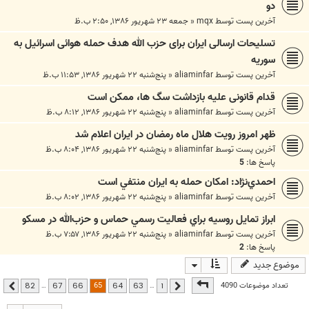
دو
آخرین پست توسط
mqx
«
جمعه ۲۳ شهریور ۱۳۸۶, ۲:۵۰ ب.ظ
تسليحات ارسالی ايران برای حزب الله هدف حمله هوائی اسرائيل به
سوریه
آخرین پست توسط
aliaminfar
«
پنج‌شنبه ۲۲ شهریور ۱۳۸۶, ۱۱:۵۳ ب.ظ
قدام قانونی علیه بازداشت سگ ها، ممکن است
آخرین پست توسط
aliaminfar
«
پنج‌شنبه ۲۲ شهریور ۱۳۸۶, ۸:۱۲ ب.ظ
ظهر امروز رويت هلال ماه رمضان در ايران اعلام شد
آخرین پست توسط
aliaminfar
«
پنج‌شنبه ۲۲ شهریور ۱۳۸۶, ۸:۰۴ ب.ظ
پاسخ ها:
5
احمدي‌نژاد: امكان حمله به ايران منتفي است
آخرین پست توسط
aliaminfar
«
پنج‌شنبه ۲۲ شهریور ۱۳۸۶, ۸:۰۲ ب.ظ
ابراز تمايل روسيه براي فعاليت رسمي حماس و حزب‌الله در مسكو
آخرین پست توسط
aliaminfar
«
پنج‌شنبه ۲۲ شهریور ۱۳۸۶, ۷:۵۷ ب.ظ
پاسخ ها:
2
موضوع جدید
صفحه
65
از
82
65
تعداد موضوعات 4090
…
…
82
67
66
64
63
1
قبلی
بعدی