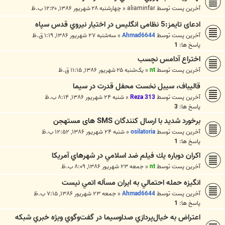
آخرین پست توسط
aliaminfar
«
چهارشنبه ۲۸ شهریور ۱۳۸۶, ۱۲:۲۰ ب.ظ
ادعای تایمز:5 نظامی انگلیس در اختیار نيروي قدس سپاه
آخرین پست توسط
Ahmad6644
«
سه‌شنبه ۲۷ شهریور ۱۳۸۶, ۱:۱۹ ق.ظ
پاسخ ها:
1
اختراع آدامس نچسب
آخرین پست توسط
nt
«
یک‌شنبه ۲۵ شهریور ۱۳۸۶, ۱۱:۱۵ ق.ظ
قاليباف، سيبل نخست محفل قدرت در سيما
آخرین پست توسط
Reza 313
«
شنبه ۲۴ شهریور ۱۳۸۶, ۸:۱۴ ب.ظ
پاسخ ها:
3
برخورد شديد با ارسال کنندگان SMS ‌های مستهجن
آخرین پست توسط
osilatoria
«
شنبه ۲۴ شهریور ۱۳۸۶, ۱۲:۵۲ ب.ظ
پاسخ ها:
1
اكران دوباره يك فيلم ضد اسلامي در شهرهاي آمريكا
آخرین پست توسط
nt
«
جمعه ۲۳ شهریور ۱۳۸۶, ۸:۰۹ ب.ظ
انگيزه حمله احتمالي به ايران مسأله ‌اتمي نيست
آخرین پست توسط
Ahmad6644
«
جمعه ۲۳ شهریور ۱۳۸۶, ۷:۱۵ ب.ظ
پاسخ ها:
1
اعتراض به خيال‌پردازي صداوسيما در گفت‌وگوي ويژه خبري شبكه