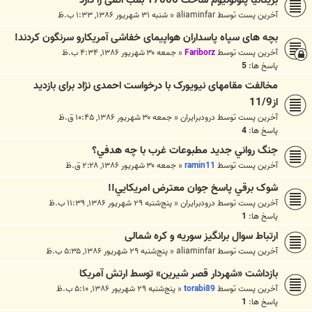
بریتانیا پلوتونیوم ساخت 17000 بمب اتمی را دارد
آخرین پست توسط
aliaminfar
«
شنبه ۳۱ شهریور ۱۳۸۶, ۱:۳۳ ب.ظ
بچه های سپاه پاسداران هواپیمای خفاشی آمریکارو سرنگون کردند!
آخرین پست توسط
Fariborz
«
جمعه ۳۰ شهریور ۱۳۸۶, ۴:۳۴ ب.ظ
پاسخ ها:
5
مخالفت مقامهای نیویورک با درخواست احمدی نژاد برای بازدید
از11/9
آخرین پست توسط
درودبرايران
«
جمعه ۳۰ شهریور ۱۳۸۶, ۱۰:۴۵ ق.ظ
پاسخ ها:
4
جنگ رواني جديد مطبوعات غرب با چه هدفي؟
آخرین پست توسط
ramin11
«
جمعه ۳۰ شهریور ۱۳۸۶, ۲:۲۸ ق.ظ
شوک برقي پاسخ جوان معترض امريکايي!!
آخرین پست توسط
درودبرايران
«
پنج‌شنبه ۲۹ شهریور ۱۳۸۶, ۱۱:۳۹ ب.ظ
پاسخ ها:
1
ارتباط سوال برانگیز سوریه و کره شمالی
آخرین پست توسط
aliaminfar
«
پنج‌شنبه ۲۹ شهریور ۱۳۸۶, ۵:۳۵ ب.ظ
بازداشت «شهردار قصر شيرين» توسط ارتش آمريکا
آخرین پست توسط
torabi89
«
پنج‌شنبه ۲۹ شهریور ۱۳۸۶, ۵:۱۰ ب.ظ
پاسخ ها:
1