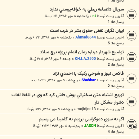
پاسخ ها:
1
سريال «اغماء» ربطي به خرافه‌پرستي ندارد
آخرین پست توسط
nt
«
یک‌شنبه ۸ مهر ۱۳۸۶, ۱:۱۱ ب.ظ
پاسخ ها:
1
ايران نگران نقض حقوق بشر در غرب است
آخرین پست توسط
Ahmad6644
«
یک‌شنبه ۸ مهر ۱۳۸۶, ۶:۲۳ ق.ظ
پاسخ ها:
5
توضيح شهردار درباره زمان اتمام پروژه برج ميلاد
آخرین پست توسط
KH.I.A.2500
«
جمعه ۶ مهر ۱۳۸۶, ۲:۰۱ ق.ظ
پاسخ ها:
2
فاکس نيوز و شوخي رکيک با احمدي نژاد
آخرین پست توسط
Shahbaz
«
پنج‌شنبه ۵ مهر ۱۳۸۶, ۱۰:۴۶ ب.ظ
پاسخ ها:
2
توزيع اشتباه متن سخنراني بوش فاش كرد كه وي در تلفظ لغات
دشوار مشكل دار
آخرین پست توسط
majidjon13
«
پنج‌شنبه ۵ مهر ۱۳۸۶, ۱۱:۲۰ ق.ظ
اگر به سوی دموکراسی برویم به کلمبیا می رسیم
آخرین پست توسط
JASON
«
پنج‌شنبه ۵ مهر ۱۳۸۶, ۱۲:۱۳ ق.ظ
پاسخ ها:
4