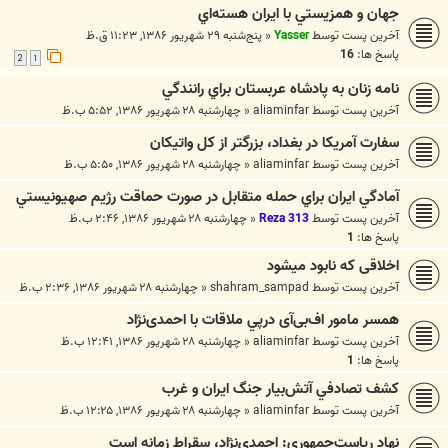
جهان و همزيستي با ايران هسته‌اي
آخرین پست توسط
Yasser
«
پنج‌شنبه ۲۹ شهریور ۱۳۸۶, ۱۱:۲۳ ق.ظ
پاسخ ها:
16
2
1
نامه زنان به پادشاه عربستان براي رانندگي
آخرین پست توسط
aliaminfar
«
چهارشنبه ۲۸ شهریور ۱۳۸۶, ۵:۵۲ ب.ظ
سفارت آمريكا در بغداد، بزرگتر از كل واتيكان
آخرین پست توسط
aliaminfar
«
چهارشنبه ۲۸ شهریور ۱۳۸۶, ۵:۵۰ ب.ظ
آمادگي ايران براي حمله متقابل در صورت حماقت رژيم صهيونيستي
آخرین پست توسط
Reza 313
«
چهارشنبه ۲۸ شهریور ۱۳۸۶, ۲:۴۶ ب.ظ
پاسخ ها:
1
اخلاقی که نابود میشود
آخرین پست توسط
shahram_sampad
«
چهارشنبه ۲۸ شهریور ۱۳۸۶, ۲:۳۶ ب.ظ
همسر مامور اف‌بی‌آی درپي ملاقات با احمدی‌نژاد
آخرین پست توسط
aliaminfar
«
چهارشنبه ۲۸ شهریور ۱۳۸۶, ۱۲:۴۱ ب.ظ
پاسخ ها:
1
کشف تصادفي آتش‌بيار جنگ ايران و غرب
آخرین پست توسط
aliaminfar
«
چهارشنبه ۲۸ شهریور ۱۳۸۶, ۱۲:۲۵ ب.ظ
نهاد رياست‌جمهوري: احمدي‌نژاد، سقراط زمانه است