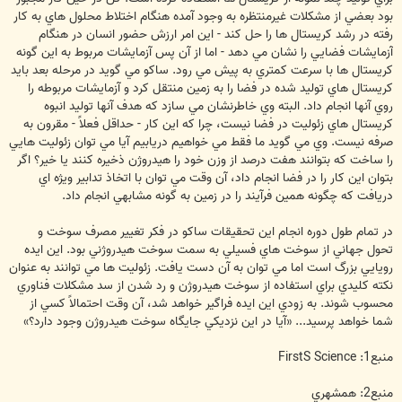
بود بعضي از مشكلات غيرمنتظره به وجود آمده هنگام اختلاط محلول هاي به كار
رفته در رشد كريستال ها را حل كند - اين امر ارزش حضور انسان در هنگام
آزمايشات فضايي را نشان مي دهد - اما از آن پس آزمايشات مربوط به اين گونه
كريستال ها با سرعت كمتري به پيش مي رود. ساكو مي گويد در مرحله بعد بايد
كريستال هاي توليد شده در فضا را به زمين منتقل كرد و آزمايشات مربوطه را
روي آنها انجام داد. البته وي خاطرنشان مي سازد كه هدف آنها توليد انبوه
كريستال هاي زئوليت در فضا نيست، چرا كه اين كار - حداقل فعلاً - مقرون به
صرفه نيست. وي مي گويد ما فقط مي خواهيم دريابيم آيا مي توان زئوليت هايي
را ساخت كه بتوانند هفت درصد از وزن خود را هيدروژن ذخيره كنند يا خير؟ اگر
بتوان اين كار را در فضا انجام داد، آن وقت مي توان با اتخاذ تدابير ويژه اي
دريافت كه چگونه همين فرآيند را در زمين به گونه مشابهي انجام داد.
در تمام طول دوره انجام اين تحقيقات ساكو در فكر تغيير مصرف سوخت و
تحول جهاني از سوخت هاي فسيلي به سمت سوخت هيدروژني بود. اين ايده
رويايي بزرگ است اما مي توان به آن دست يافت. زئوليت ها مي توانند به عنوان
نكته كليدي براي استفاده از سوخت هيدروژن و رد شدن از سد مشكلات فناوري
محسوب شوند. به زودي اين ايده فراگير خواهد شد، آن وقت احتمالاً كسي از
شما خواهد پرسيد... «آيا در اين نزديكي جايگاه سوخت هيدروژن وجود دارد؟»
منبع1: FirstS Science
منبع2: همشهري