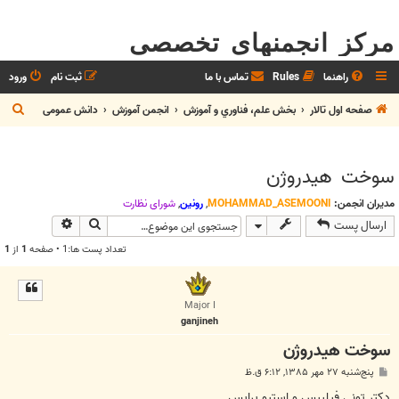
مرکز انجمنهای تخصصی
راهنما
Rules
تماس با ما
ثبت نام
ورود
ج
صفحه اول تالار
بخش علم، فناوري و آموزش
انجمن آموزش
دانش عمومی
س
ت
سوخت هيدروژن
ج
و
مدیران انجمن:
MOHAMMAD_ASEMOONI
,
رونین
,
شوراي نظارت
جستجو
جستجوی پیش
ارسال پست
تعداد پست ها:1 • صفحه
1
از
1
Major I
ganjineh
سوخت هيدروژن
پ
پنج‌شنبه ۲۷ مهر ۱۳۸۵, ۶:۱۲ ق.ظ
س
ت
دكتر توني فيليپس و استيو پرايس