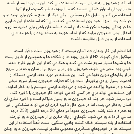
اند كه از هيدروژن به عنوان سوخت استفاده مي كند. اين موتورها بسيار شبيه
به موتورهاي احتراق داخلي هستند كه ما امروزه به طور گسترده اي از آنها
استفاده مي كنيم. سلول هاي سوختي - يكي ديگر از منابع ممكن براي توليد نيرو
در خودروها - نيز از هيدروژن استفاده مي كنند. براي آنكه استفاده از اين فناوري
ها در زندگي روزمره ممكن شود، لازم است دانشمندان راهي براي ذخيره سازي و
انتقال ايمن هيدروژن بيابند كه از لحاظ هزينه به صرفه بوده و با هزينه هاي
استفاده از بنزين قابل مقايسه باشد.»
اما انجام اين كار چندان هم آسان نيست. گاز هيدروژن سبك و فرار است.
مولكول هاي كوچك H2 از طريق روزنه ها و شكاف ها و همچنين از طريق بست
ها و شيرها بسيار سريع نشت مي كنند و هنگامي كه از اين طريق خارج شدند
خيلي زود تبخير مي شوند. هيدروژن چهار برابر سريع تر از متان و ده برابر سريع
تر از بخارهاي بنزين نفوذ مي كند. اين مسئله در مورد حفظ ايمني دستگاه از
اهميت بسيار زيادي برخوردار است چرا كه قطرات هيدروژن بسيار سريع تبخير
شده و در محيط پراكنده مي شوند و مي توانند ايمني سيستم را به خطر اندازند.
اين مسئله مي تواند براي هر كسي كه مي خواهد گاز هيدروژن را ذخيره كند،
دردسرساز شود. هر چند كه هيدروژن مايع بسيار متراكم است و ذخيره سازي آن
آسان به نظر مي رسد، اما در عين حال ذخيره كردن آن مي تواند مشكلاتي را نيز
به همراه داشته باشد. هيدروژن حدوداً در دماي 20 درجه كلوين (253 درجه
سانتي گراد) مايع مي شود. نگهداري از يك مخزن پر از هيدروژن مايع نيازمند
استفاده از يك سيستم خنك كننده جانبي سنگين است، فعلاً استفاده از اين
سيستم ها در خودروهاي مسافربري معمولي مقدور نيست. هيدروژن مايع چنان