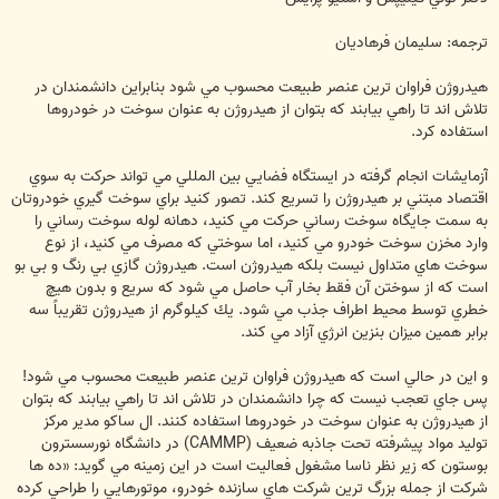
ترجمه: سليمان فرهاديان
هيدروژن فراوان ترين عنصر طبيعت محسوب مي شود بنابراين دانشمندان در
تلاش اند تا راهي بيابند كه بتوان از هيدروژن به عنوان سوخت در خودروها
استفاده كرد.
آزمايشات انجام گرفته در ايستگاه فضايي بين المللي مي تواند حركت به سوي
اقتصاد مبتني بر هيدروژن را تسريع كند. تصور كنيد براي سوخت گيري خودروتان
به سمت جايگاه سوخت رساني حركت مي كنيد، دهانه لوله سوخت رساني را
وارد مخزن سوخت خودرو مي كنيد، اما سوختي كه مصرف مي كنيد، از نوع
سوخت هاي متداول نيست بلكه هيدروژن است. هيدروژن گازي بي رنگ و بي بو
است كه از سوختن آن فقط بخار آب حاصل مي شود كه سريع و بدون هيچ
خطري توسط محيط اطراف جذب مي شود. يك كيلوگرم از هيدروژن تقريباً سه
برابر همين ميزان بنزين انرژي آزاد مي كند.
و اين در حالي است كه هيدروژن فراوان ترين عنصر طبيعت محسوب مي شود!
پس جاي تعجب نيست كه چرا دانشمندان در تلاش اند تا راهي بيابند كه بتوان
از هيدروژن به عنوان سوخت در خودروها استفاده كنند. ال ساكو مدير مركز
توليد مواد پيشرفته تحت جاذبه ضعيف (CAMMP) در دانشگاه نورسسترون
بوستون كه زير نظر ناسا مشغول فعاليت است در اين زمينه مي گويد: «ده ها
شركت از جمله بزرگ ترين شركت هاي سازنده خودرو، موتورهايي را طراحي كرده