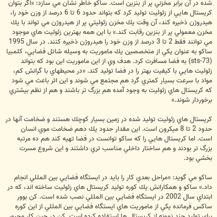
شده در آن برابر مخزني پر از بنزين است. ساكو خاطر نشان مي سازد: «اگر بتوان
كريستال هايي از زئوليت توليد كرد كه بتواند حدود 6 تا 6 درصد از وزن خود را،
هيدروژن ذخيره كند، آن وقت يك مخزن زئوليتي پر از هيدروژن مي تواند با يك
مخزن معمولي پر از بنزين رقابت كند.» با اين همه بهترين زئوليت هاي موجود
مي توانند فقط 2 تا 3 درصد از وزن خود را هيدروژن ذخيره كنند. در سال 1995
ساكو به عنوان يكي از متخصصين يك ماموريت به وسيله شاتل فضايي، كلمبيا
(sts-73) به فضا مسافرت كرد. هدف وي از اين ماموريت اين بود كه بتواند
زئوليت هايي با كيفيت بهتر را در فضا توليد كند. «در محيطهاي با گرانش كم،
مواد با سرعت بسيار كمتري گرد هم مجتمع مي شوند و اين اثر باعث مي شود
كه كريستال هاي زئوليت به وجود آمده هم بزرگ تر باشند و هم از نظم بيشتري
برخوردار شوند.»
كريستال هاي زئوليت توليد شده در زمين بسيار كوچك هستند و ضخامت آنها در
حدود 2 تا 8 ميكرون است. اين مقدار حدود يك دهم ضخامت موي انسان
است. اما كريستال هايي را كه ساكو توانست در فضا تهيه كند هم ده مرتبه
بزرگ تر بودند و هم ساختار داخلي مناسب تري داشتند و اين شروع مسرت
بخشي بود.
ساكو مي گويد: «مراحل بعدي كار را بايد در ايستگاه فضايي بين المللي انجام
داد.» ساكو و همكارانش يك كوره توليد كريستال هاي زئوليت ساخته اند، كه در
ابتداي سال 2002 در ايستگاه فضايي بين المللي نصب شده است. كن بوور
ساكس فرمانده يكي از ماموريت هاي ايستگاه فضايي بين المللي از اين كوره
براي توليد چند نمونه از كريستال ها استفاده كرده است. كن در حين كار مجبور