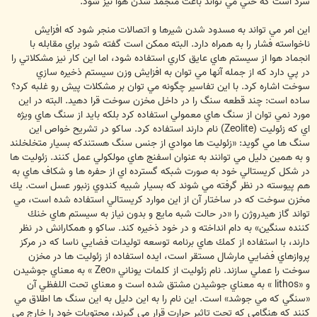
سرد است كه حتي مي تواند باعث منجمد شدن هوا نيز شود.
اين امر مي تواند به مسدود شدن شيرها و اتصالات منجر شود كه افزايش
ناخواسته فشار را به همراه دارد. البته ممكن است گفته شود براي مقابله با
انجماد هوا از سيستم هاي عايق كاري استفاده شود، اما اين كار نيز مشكلاتي را
در پي دارد كه از جمله آنها مي توان به افزايش وزن سيستم ذخيره سازي
سوخت اشاره كرد. با اين تفاسير چگونه مي توان بر مشكلات پيش رو غلبه كرد؟
ساده است: چند قطعه سنگ را در داخل مخزن سوخت قرا دهيد. البته در اين
مورد نمي توان از سنگ هاي معمولي استفاده كرد بلكه بايد از سنگ هاي ويژه
اي كه زئوليت (Zeolite) نام دارند استفاده كرد. ساكو در تشريح خواص اين
سنگ ها مي گويد: «زئوليت ها موادي از جنس سنگ هستندكه بسيار متخلخلند
و به همين دليل مي توانند به عنوان اسفنج هاي مولكولي عمل كنند. زئوليت ها
در شكل كريستالي خود به صورت شبكه گسترده اي از حفره ها و شكاف هاي به
هم پيوسته در نظر گرفته مي شوند كه بسيار شبيه كندوي زنبور عسل است. يك
مخزن سوخت كه در ساختار آن از اين موارد كريستالي استفاده شده است، مي
تواند گاز هيدروژن را «در حالت شبه مايع و بدون نياز به سيستم هاي خنك
كننده سنگين» به دام انداخته و در خود ذخيره كند. ساكو و همكارانش در نظر
دارند، با استفاده از كمك هاي برنامه توسعه توليدات فضايي ناسا كه در مركز
پروازهاي فضايي مارشال مستقر است، ايده استفاده از زئوليت ها در مخزن
سوخت را عملي سازند. نام زئوليت از كلمات يوناني «Zeo » به معناي جوشيدن
و «lithos » به معناي جوشيدن مشتق شده است و معناي تحت اللفظي آن
«سنگي كه مي جوشد» است. اين نام را به اين دليل به اين سنگ ها اطلاق مي
كنند كه هنگامي كه تحت تاثير حرارت قرار مي گيرند، محتويات خود را خارج مي