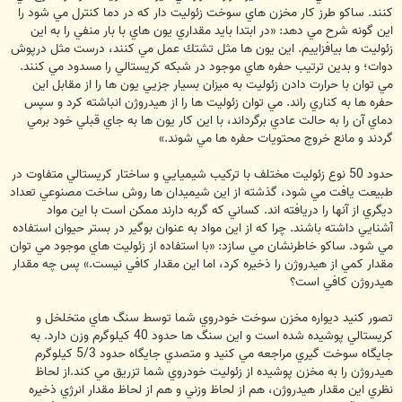
كنند. ساكو طرز كار مخزن هاي سوخت زئوليت دار كه در دما كنترل مي شود را
اين گونه شرح مي دهد: «در ابتدا بايد مقداري يون هاي با بار منفي را به اين
زئوليت ها بيافزاييم. اين يون ها مثل تشتك عمل مي كنند، درست مثل درپوش
دوات؛ و بدين ترتيب حفره هاي موجود در شبكه كريستالي را مسدود مي كنند.
مي توان با حرارت دادن زئوليت به ميزان بسيار جزيي يون ها را از مقابل اين
حفره ها به كناري راند. مي توان زئوليت ها را از هيدروژن انباشته كرد و سپس
دماي آن را به حالت عادي برگرداند، با اين كار يون ها به جاي قبلي خود برمي
گردند و مانع خروج محتويات حفره ها مي شوند.»
حدود 50 نوع زئوليت مختلف با تركيب شيميايي و ساختار كريستالي متفاوت در
طبيعت يافت مي شود، گذشته از اين شيميدان ها روش ساخت مصنوعي تعداد
ديگري از آنها را دريافته اند. كساني كه گربه دارند ممكن است با اين مواد
آشنايي داشته باشند. چرا كه از اين مواد به عنوان بوگير در بستر حيوان استفاده
مي شود. ساكو خاطرنشان مي سازد: «با استفاده از زئوليت هاي موجود مي توان
مقدار كمي از هيدروژن را ذخيره كرد، اما اين مقدار كافي نيست.» پس چه مقدار
هيدروژن كافي است؟
تصور كنيد ديواره مخزن سوخت خودروي شما توسط سنگ هاي متخلخل و
كريستالي پوشيده شده است و اين سنگ ها حدود 40 كيلوگرم وزن دارد. به
جايگاه سوخت گيري مراجعه مي كنيد و متصدي جايگاه حدود 5/3 كيلوگرم
هيدروژن را به مخزن پوشيده از زئوليت خودروي شما تزريق مي كند.از لحاظ
نظري اين مقدار هيدروژن، هم از لحاظ وزني و هم از لحاظ مقدار انرژي ذخيره