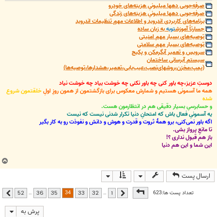
صرفه‌جویی دهها میلیونیِ هزینه‌های خودرو
صرفه‌جویی دهها میلیونیِ هزینه‌های زندگی
برنامه‌های کاربردی اندروید و اطلاعات مهمِ تنظیمات اندروید
جسارتاً آموزش
توبه
به زبان ساده
توصیه‌های بسیار مهم امنیتی
توصیه‌های بسیار مهم سلامتی
سرویس و تعمیر آبگرمکن و پکیج
سیستم آبرسانی ساختمان
(پمپ،مخزن،روشهای‌نصب،عیب‌یابی،تعمیر،هشدارها،توصیه‌ها)
دوستِ عزیز،چه باور کنی چه باور نکنی چه خوشت بیاد چه خوشت نیاد
همه ما آسمونی هستیم و شمارش معکوس برای بازگشتمون از همون روزِ اولِ
خلقتمون شروع
شده
و حسابرسیِ بسیار دقیقی هم در انتظارمون هست.
یه آسمونیِ فعال باش که امتحانِ دنیا تکرار شدنی نیست که نیست
اگه باور نمی‌کنی، برو همۀ ثروت و قدرت و هوش و دانش و نفوذت رو به کار بگیر
تا مانعِ پرواز بشی.
باز هم قبول نداری ؟!
این شما و این هم دنیا
ب
ا
ارسال پست
ل
ا
صفحه
34
از
52
34
تعداد پست ها:623
…
…
52
36
35
33
32
1
قبلی
بعدی
پرش به