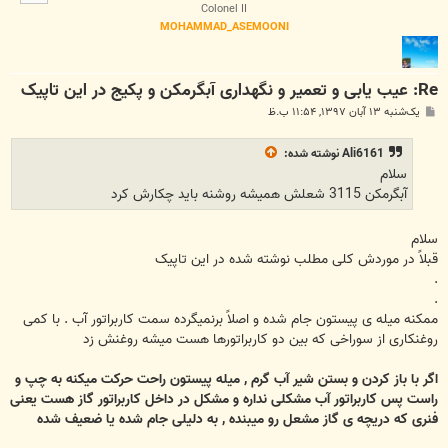
ا
Colonel II
MOHAMMAD_ASEMOONI
Re: عیب یابی و تعمیر و نگهداری آبگرمکن و پکیج در این تاپیک
پ
یک‌شنبه ۱۳ آبان ۱۳۹۷, ۱۱:۵۴ ب.ظ
س
ت
Ali6161
نوشته شده:
سلام
آبگرمکن 3115 شعلش همیشه روشنه باید چکارش کرد
سلام
قبلاً در موردش کلی مطلب نوشته شده در این تاپیک
.
.
ممکنه میله ی پیستون جام شده و اصلاً برنمیگرده سمت کاربراتور آب . با کمی
روغنکاری از سوراخی که بین دو کاربراتورها هست میشه روغنش زد
اگر با باز کردن و بستن شیر آب گرم , میله پیستون راحت حرکت میکنه به چپ و
راست پس کاربراتور آب مشکلی نداره و مشکل در داخل کاربراتور گاز هست یعنی
فنری که دریچه ی گاز مشعل رو میبنده , به دلیلی جام شده یا ضعیف شده