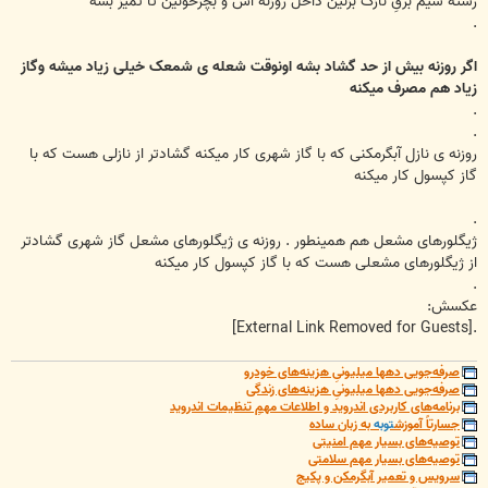
رشته سیم برقِ نازک بزنین داخل روزنه اش و بچرخونین تا تمیز بشه
.
اگر روزنه بیش از حد گشاد بشه اونوقت شعله ی شمعک خیلی زیاد میشه وگاز
زیاد هم مصرف میکنه
.
.
روزنه ی نازل آبگرمکنی که با گاز شهری کار میکنه گشادتر از نازلی هست که با
گاز کپسول کار میکنه
.
ژیگلورهای مشعل هم همینطور . روزنه ی ژیگلورهای مشعل گاز شهری گشادتر
از ژیگلورهای مشعلی هست که با گاز کپسول کار میکنه
.
عکسش:
[External Link Removed for Guests]
.
صرفه‌جویی دهها میلیونیِ هزینه‌های خودرو
صرفه‌جویی دهها میلیونیِ هزینه‌های زندگی
برنامه‌های کاربردی اندروید و اطلاعات مهمِ تنظیمات اندروید
جسارتاً آموزش
توبه
به زبان ساده
توصیه‌های بسیار مهم امنیتی
توصیه‌های بسیار مهم سلامتی
سرویس و تعمیر آبگرمکن و پکیج