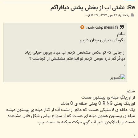
Re: نشتی اب از بخش پشتی دیافراگم
پ
یک‌شنبه ۲۹ مهر ۱۳۹۷, ۱۱:۴۹ ق.ظ
س
ت
messi_fa
نوشته شده:
سلام
ابگرمکن دیواری بوتان داریم
از جایی که تو عکس مشخص کردم اب میاد بیرون خیلی زیاد
دیافراگم تازه عوض کردم نو انداختم مشکلش از کجاست ؟
.
سلام
از اورینگِ میله ی پیستون هست
اورینگ یعنی O RING یعنی حلقه ی O مانند
یک حلقه ی لاستیکی هست که مانع از نشت آب از کنار میله ی پیستون میشه
میله ی پیستون همون میله ای هست که از سوراخ بیضی شکل قابل مشاهده
هست و با بازکردنِ شیر آب گرم, حرکت میکنه به سمت چپ
.