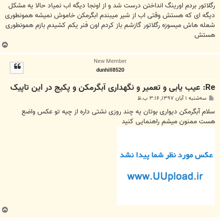
ت
رگلاتور بردم اورینگ انداختن درست شد و از اونجا دیگه اب نمیاد حالا یه مشکل
دیگه ای که هستش وقتی اب از شیر میبندم ابگرمکن خاموش نمیشه همونطوری
شعله هاش میسوزه رگلاتور گازشم باز کردم اون فنر یکم کشیدم بازم همونطوری
هستش
ب
ا
New Member
ل
dunhill8520
ا
Re: عیب یابی و تعمیر و نگهداری آبگرمکن و پکیج در این تاپیک
پ
سه‌شنبه ۱ آبان ۱۳۹۷, ۳:۱۶ ب.ظ
س
ت
سلام آبگرمکن دیواری بوتان یه چند روزی نشتی داره از چیه تو عکس واضع
هست ممنون میشم راهنمایی کنید
ب
ا