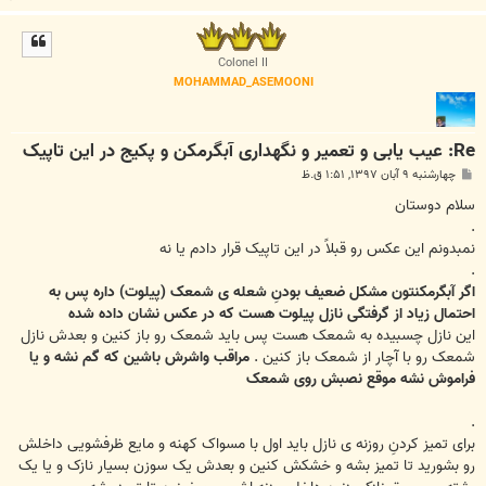
ا
ل
ا
Colonel II
MOHAMMAD_ASEMOONI
Re: عیب یابی و تعمیر و نگهداری آبگرمکن و پکیج در این تاپیک
پ
چهارشنبه ۹ آبان ۱۳۹۷, ۱:۵۱ ق.ظ
س
ت
سلام دوستان
.
نمبدونم این عکس رو قبلاً در این تاپیک قرار دادم یا نه
.
اگر آبگرمکنتون مشکل ضعیف بودنِ شعله ی شمعک (پیلوت) داره پس به
احتمال زیاد از گرفتگی نازل پیلوت هست که در عکس نشان داده شده
این نازل چسبیده به شمعک هست پس باید شمعک رو باز کنین و بعدش نازل
شمعک رو با آچار از شمعک باز کنین .
مراقب واشرش باشین که گم نشه و یا
فراموش نشه موقع نصبش روی شمعک
.
برای تمیز کردنِ روزنه ی نازل باید اول با مسواک کهنه و مایع ظرفشویی داخلش
رو بشورید تا تمیز بشه و خشکش کنین و بعدش یک سوزن بسیار نازک و یا یک