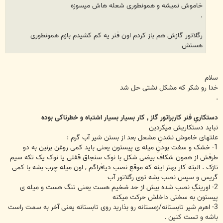
خاموش نمیشه و همونطوری شعله هاش میسوزه
.
رگلاتور گازش هم باز کردم اون فنر یه کم کشیدم بازم همونطوری
هستش
سلام
خدا رو شکر که مشکل نشتی حل شد
.
دستکاریِ فنر کاربراتور گاز , کار بسیار بسیار اشتباه و خطرناکی بوده
نباید دستکاریش میکردین
علتهای خاموش نشدنِ مشعل بعد از بستن شیر آب گرم :
1- خشک و سفت بودنِ میله ی پیستون یعنی باید کمی روغن برنین به دو
طرفش از همون شکاف بیضی شکل با نوک سنجاق قفلی یا نوک یک تکه سیم
نازک . البته کار بهتر اینه که موقع نصب دیافراگم , اون میله چرب بشه با کمی
گریس و سپس نصب بشه توی رگلاتور آب
2- اورینگِ نصب شده بیش از حد ضخیم هست یعنی تنگ هست و میله ی
پیستون به سختی داخلش حرکت میکنه
3- اهرم شیر تابستانه/زمستانه رو بذارید روی تابستانه یعنی آخر به سمت راست
باشه و تست کنین .