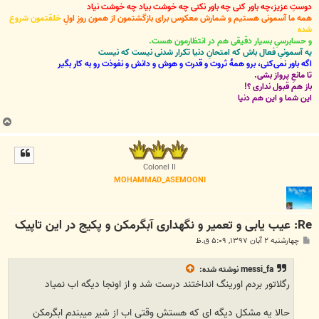
دوستِ عزیز،چه باور کنی چه باور نکنی چه خوشت بیاد چه خوشت نیاد
همه ما آسمونی هستیم و شمارش معکوس برای بازگشتمون از همون روزِ اولِ
خلقتمون شروع
شده
و حسابرسیِ بسیار دقیقی هم در انتظارمون هست.
یه آسمونیِ فعال باش که امتحانِ دنیا تکرار شدنی نیست که نیست
اگه باور نمی‌کنی، برو همۀ ثروت و قدرت و هوش و دانش و نفوذت رو به کار بگیر
تا مانعِ پرواز بشی.
باز هم قبول نداری ؟!
این شما و این هم دنیا
ب
ا
ل
ا
Colonel II
MOHAMMAD_ASEMOONI
Re: عیب یابی و تعمیر و نگهداری آبگرمکن و پکیج در این تاپیک
پ
چهارشنبه ۲ آبان ۱۳۹۷, ۵:۰۹ ق.ظ
س
ت
messi_fa
نوشته شده:
رگلاتور بردم اورینگ انداختند درست شد و از اونجا دیگه اب نمیاد
حالا یه مشکل دیگه ای که هستش وقتی اب از شیر میبندم ابگرمکن