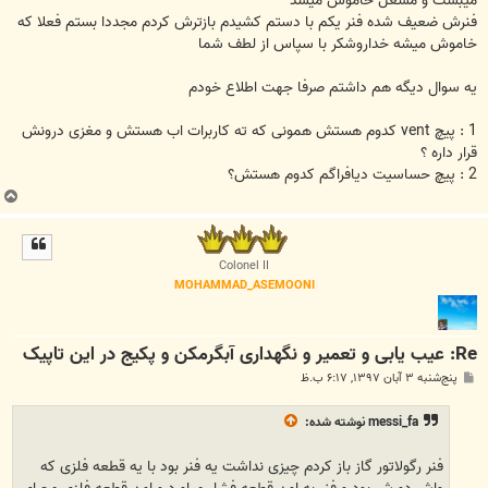
میبست و مشعل خاموش میشد
فنرش ضعیف شده فنر یکم با دستم کشیدم بازترش کردم مجددا بستم فعلا که
خاموش میشه خداروشکر با سپاس از لطف شما
یه سوال دیگه هم داشتم صرفا جهت اطلاع خودم
1 : پیچ vent کدوم هستش همونی که ته کاربرات اب هستش و مغزی درونش
قرار داره ؟
2 : پیچ حساسیت دیافراگم کدوم هستش؟
ب
ا
ل
ا
Colonel II
MOHAMMAD_ASEMOONI
Re: عیب یابی و تعمیر و نگهداری آبگرمکن و پکیج در این تاپیک
پ
پنج‌شنبه ۳ آبان ۱۳۹۷, ۶:۱۷ ب.ظ
س
ت
messi_fa
نوشته شده:
فنر رگولاتور گاز باز کردم چیزی نداشت یه فنر بود با یه قطعه فلزی که