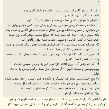
.
ِ فنر کاربراتور گاز , کار بسیار بسیار اشتباه و خطرناکی بوده
نباید دستکاریش میکردین
علتهای خاموش نشدنِ مشعل بعد از بستن شیر آب گرم :
1- خشک و سفت بودنِ میله ی پیستون یعنی باید کمی روغن برنین به
دو طرفش از همون شکاف بیضی شکل با نوک سنجاق قفلی یا نوک یک
تکه سیم نازک . البته کار بهتر اینه که موقع نصب دیافراگم , اون میله
چرب بشه با کمی گریس و سپس نصب بشه توی رگلاتور آب
2- اورینگِ نصب شده بیش از حد ضخیم هست یعنی تنگ هست و میله
ی پیستون به سختی داخلش حرکت میکنه
3- اهرم شیر تابستانه/زمستانه رو بذارید روی تابستانه یعنی آخر به سمت
راست باشه و تست کنین .
4- اگر کاربراتور آب , پیچ vent داره نیم دور به چپ و سپس راست
بپیچونینش و تست کنین . اگر مشکل حل نشد برگردونینش به حالت
اولش
5- پیچ حساسیتِ دیافراگم دستکاری شده و کمی بیش از حد سفت شده
. باید نیم دور نیم دور باز بشه و تست بشه تا به حد ایده آل برسه .
جای اولش رو باید به خاطر بسپارید تا اگر بستنش نتیجه نداد
برگردونینش به حالت اولش
فنر رگولاتور گاز باز کردم چیزی نداشت یه فنر بود با یه قطعه فلزی که واشر
دورش بود و فنر به اون قطعه فشار میاورد و اون قطعه فلزی مجرای ورود گاز