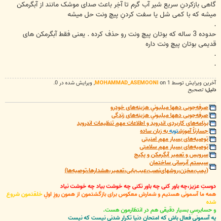
گاهی بازکردنِ سریع شیر آب گرم تا آخِر باعث صدای موشک مانند از آبگرمکن
میشه که با کمی شل یا سفت کردنِ پیچ ونت حل میشه
.
حدوده 3 ساله که بوتان پیچ ونت رو حذف کرده . یعنی فقط آبگرمکن های
قدیمی بوتان پیچ ونت داره
.
.
آخرین ويرايش توسط 1 on
MOHAMMAD_ASEMOONI
, ويرايش شده در 0.
دلیل:
تصحیح
صرفه‌جویی دهها میلیونیِ هزینه‌های خودرو
صرفه‌جویی دهها میلیونیِ هزینه‌های زندگی
برنامه‌های کاربردی اندروید و اطلاعات مهمِ تنظیمات اندروید
جسارتاً آموزش
توبه
به زبان ساده
توصیه‌های بسیار مهم امنیتی
توصیه‌های بسیار مهم سلامتی
سرویس و تعمیر آبگرمکن و پکیج
سیستم آبرسانی ساختمان
(پمپ،مخزن،روشهای‌نصب،عیب‌یابی،تعمیر،هشدارها،توصیه‌ها)
دوستِ عزیز،چه باور کنی چه باور نکنی چه خوشت بیاد چه خوشت نیاد
همه ما آسمونی هستیم و شمارش معکوس برای بازگشتمون از همون روزِ اولِ
خلقتمون شروع
شده
و حسابرسیِ بسیار دقیقی هم در انتظارمون هست.
یه آسمونیِ فعال باش که امتحانِ دنیا تکرار شدنی نیست که نیست