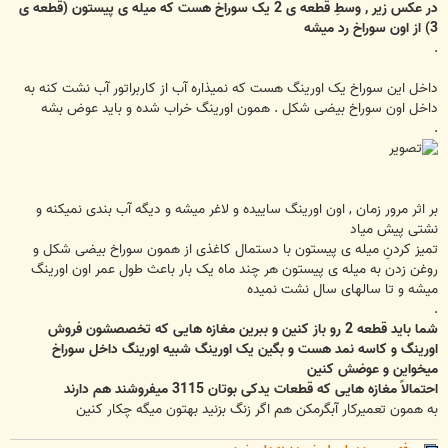
در عکس زیر , وسطِ قطعه ی 2 یک سوراخ هست که میله ی پیستون (قطعه ی
3) از اون سوراخ رد میشه
.
داخل این سوراخ یک اورینگ هست که نمیذاره آب از کاربراتور آب نشت کنه به
داخل اون سوراخ بیضی شکل . همون اورینگ خراب شده و باید عوض بشه
.
بر اثر مرور زمان , اون اورینگ ساییده و لاغر میشه و دیگه آب بندی نمیکنه و
نشتی پیش میاد
تمیز کردنِ میله ی پیستون با دستمال کاغذی از همون سوراخ بیضی شکل و
روغن زدن به میله ی پیستون هر چند ماه یک بار باعث طول عمر اون اورینگ
میشه و تا سالهای سال نشت نمیده
.
شما باید قطعه 2 رو باز کنین و ببرین مغازه هایی که تخصصشون فروش
اورینگ و کاسه نمد هست و بگین یک اورینگ شبیه اورینگ داخل سوراخ
میخواین و عوضش کنین
احتمالاً مغازه هایی که قطعات یدکی بوتان 3115 میفروشند هم دارند
به همون تعمیرکار آبگرمکن هم اگر زنگ بزنید بهتون میگه چکار کنین