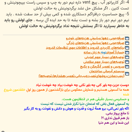
4- اگر کاربراتور آب , پیچ vent داره نیم دور به چپ و سپس راست بپیچونینش و
تست کنین . اگر مشکل حل نشد برگردونینش به حالت اولش
5- پیچ حساسیتِ دیافراگم دستکاری شده و کمی بیش از حد سفت شده . باید
نیم دور نیم دور باز بشه و تست بشه تا به حد ایده آل برسه .
جای اولش رو باید
به خاطر بسپارید تا اگر بستنش نتیجه نداد برگردونینش به حالت اولش
صرفه‌جویی دهها میلیونیِ هزینه‌های خودرو
صرفه‌جویی دهها میلیونیِ هزینه‌های زندگی
برنامه‌های کاربردی اندروید و اطلاعات مهمِ تنظیمات اندروید
جسارتاً آموزش
توبه
به زبان ساده
توصیه‌های بسیار مهم امنیتی
توصیه‌های بسیار مهم سلامتی
سرویس و تعمیر آبگرمکن و پکیج
سیستم آبرسانی ساختمان
(پمپ،مخزن،روشهای‌نصب،عیب‌یابی،تعمیر،هشدارها،توصیه‌ها)
دوستِ عزیز،چه باور کنی چه باور نکنی چه خوشت بیاد چه خوشت نیاد
همه ما آسمونی هستیم و شمارش معکوس برای بازگشتمون از همون روزِ اولِ
خلقتمون شروع
شده
و حسابرسیِ بسیار دقیقی هم در انتظارمون هست.
یه آسمونیِ فعال باش که امتحانِ دنیا تکرار شدنی نیست که نیست
اگه باور نمی‌کنی، برو همۀ ثروت و قدرت و هوش و دانش و نفوذت رو به کار بگیر
تا مانعِ پرواز بشی.
باز هم قبول نداری ؟!
این شما و این هم دنیا