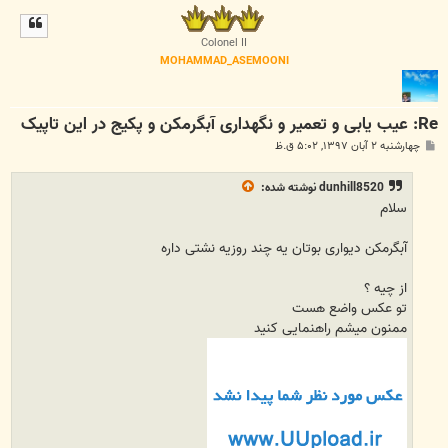
ل
ا
Colonel II
MOHAMMAD_ASEMOONI
Re: عیب یابی و تعمیر و نگهداری آبگرمکن و پکیج در این تاپیک
پ
چهارشنبه ۲ آبان ۱۳۹۷, ۵:۰۲ ق.ظ
س
ت
dunhill8520
نوشته شده:
سلام
آبگرمکن دیواری بوتان یه چند روزیه نشتی داره
از چیه ؟
تو عکس واضع هست
ممنون میشم راهنمایی کنید