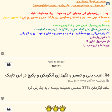
سیستم آبرسانی ساختمان
(پمپ،مخزن،روشهای‌نصب،عیب‌یابی،تعمیر،هشدارها،توصیه‌ها)
دوستِ عزیز،چه باور کنی چه باور نکنی چه خوشت بیاد چه خوشت نیاد
همه ما آسمونی هستیم و شمارش معکوس برای بازگشتمون از همون روزِ اولِ
خلقتمون شروع
شده
و حسابرسیِ بسیار دقیقی هم در انتظارمون هست.
یه آسمونیِ فعال باش که امتحانِ دنیا تکرار شدنی نیست که نیست
اگه باور نمی‌کنی، برو همۀ ثروت و قدرت و هوش و دانش و نفوذت رو به کار بگیر
تا مانعِ پرواز بشی.
باز هم قبول نداری ؟!
این شما و این هم دنیا
ب
ا
New Member
ل
Ali6161
ا
Re: عیب یابی و تعمیر و نگهداری آبگرمکن و پکیج در این تاپیک
پ
یک‌شنبه ۱۳ آبان ۱۳۹۷, ۵:۰۰ ب.ظ
س
ت
سلام آبگرمکن 3115 شعلش همیشه روشنه باید چکارش کرد
ب
ا
ل