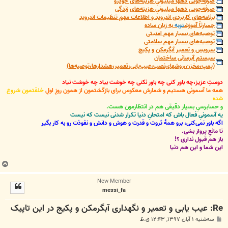
صرفه‌جویی دهها میلیونیِ هزینه‌های خودرو
صرفه‌جویی دهها میلیونیِ هزینه‌های زندگی
برنامه‌های کاربردی اندروید و اطلاعات مهمِ تنظیمات اندروید
جسارتاً آموزش
توبه
به زبان ساده
توصیه‌های بسیار مهم امنیتی
توصیه‌های بسیار مهم سلامتی
سرویس و تعمیر آبگرمکن و پکیج
سیستم آبرسانی ساختمان
(پمپ،مخزن،روشهای‌نصب،عیب‌یابی،تعمیر،هشدارها،توصیه‌ها)
دوستِ عزیز،چه باور کنی چه باور نکنی چه خوشت بیاد چه خوشت نیاد
همه ما آسمونی هستیم و شمارش معکوس برای بازگشتمون از همون روزِ اولِ
خلقتمون شروع
شده
و حسابرسیِ بسیار دقیقی هم در انتظارمون هست.
یه آسمونیِ فعال باش که امتحانِ دنیا تکرار شدنی نیست که نیست
اگه باور نمی‌کنی، برو همۀ ثروت و قدرت و هوش و دانش و نفوذت رو به کار بگیر
تا مانعِ پرواز بشی.
باز هم قبول نداری ؟!
این شما و این هم دنیا
ب
ا
New Member
ل
messi_fa
ا
Re: عیب یابی و تعمیر و نگهداری آبگرمکن و پکیج در این تاپیک
پ
سه‌شنبه ۱ آبان ۱۳۹۷, ۱۲:۴۳ ق.ظ
س