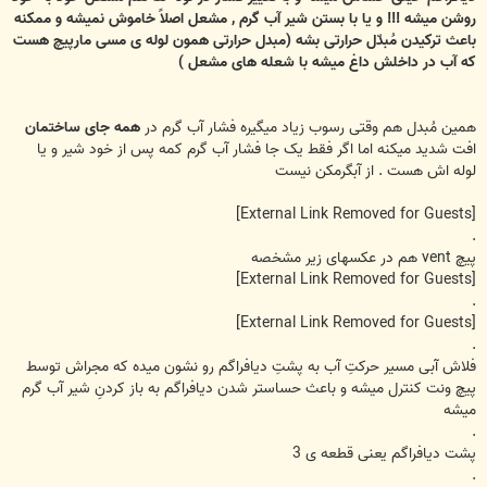
روشن میشه !!! و یا با بستن شیر آب گرم , مشعل اصلاً خاموش نمیشه و ممکنه
باعث ترکیدن مُبدّل حرارتی بشه (مبدل حرارتی همون لوله ی مسی مارپیچ هست
که آب در داخلش داغ میشه با شعله های مشعل )
همین مُبدل هم وقتی رسوب زیاد میگیره فشار آب گرم در
همه جای ساختمان
افت شدید میکنه اما اگر فقط یک جا فشار آب گرم کمه پس از خود شیر و یا
لوله اش هست . از آبگرمکن نیست
[External Link Removed for Guests]
.
پیچ vent هم در عکسهای زیر مشخصه
[External Link Removed for Guests]
.
[External Link Removed for Guests]
.
فلاش آبی مسیر حرکتِ آب به پشتِ دیافراگم رو نشون میده که مجراش توسط
پیچ ونت کنترل میشه و باعث حساستر شدن دیافراگم به باز کردنِ شیر آب گرم
میشه
.
پشت دیافراگم یعنی قطعه ی 3
.