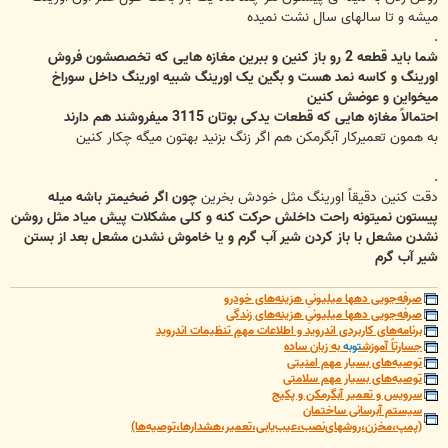
میشه و تا سالهای سال نشت نمیده
.
شما باید قطعه 2 رو باز کنین و ببرین مغازه هایی که تخصصشون فروش
اورینگ و کاسه نمد هست و بگین یک اورینگ شبیه اورینگ داخل سوراخ
میخواین و عوضش کنین
احتمالاً مغازه هایی که قطعات یدکی بوتان 3115 میفروشند هم دارند
به همون تعمیرکار آبگرمکن هم اگر زنگ بزنید بهتون میگه چکار کنین
.
دقت کنین دقیقاً اورینگ مثل خودش بخرین
چون اگر ضخیمتر باشه میله
پیستون نمیتونه راحت داخلش حرکت کنه و کلی مشکلات پیش میاد مثل روشن
نشدن مشعل با باز کردن شیر آب گرم و یا خاموش نشدن مشعل بعد از بستن
شیر آب گرم
صرفه‌جویی دهها میلیونیِ هزینه‌های خودرو
صرفه‌جویی دهها میلیونیِ هزینه‌های زندگی
برنامه‌های کاربردی اندروید و اطلاعات مهمِ تنظیمات اندروید
جسارتاً آموزش
توبه
به زبان ساده
توصیه‌های بسیار مهم امنیتی
توصیه‌های بسیار مهم سلامتی
سرویس و تعمیر آبگرمکن و پکیج
سیستم آبرسانی ساختمان
(پمپ،مخزن،روشهای‌نصب،عیب‌یابی،تعمیر،هشدارها،توصیه‌ها)