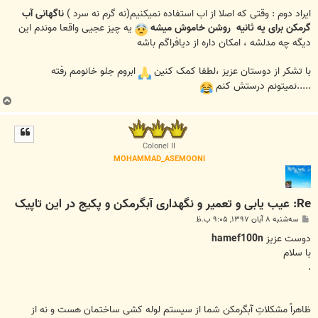
ایراد دوم : وقتی که اصلا از اب استفاده نمیکنیم(نه گرم نه سرد )
ناگهانی آب
گرمکن برای یه ثانیه روشن خاموش میشه
یه چیز عجیی واقعا موندم این
دیگه چه مدلشه ، امکان داره از دیافراگم باشه
با تشکر از دوستان عزیز ،لطفا کمک کنین
ابروم جلو خانومم رفته
.....نمیتونم درستش کنم
ب
ا
ل
ا
Colonel II
MOHAMMAD_ASEMOONI
Re: عیب یابی و تعمیر و نگهداری آبگرمکن و پکیج در این تاپیک
پ
سه‌شنبه ۸ آبان ۱۳۹۷, ۹:۰۵ ب.ظ
س
ت
دوست عزیز
hamef100n
با سلام
.
ظاهراً مشکلاتِ آبگرمکن شما از سیستم لوله کشی ساختمان هست و نه از