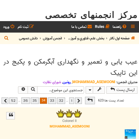
مرکز انجمنهای تخصصی
راهنما
Rules
تماس با ما
ثبت نام
ورود
ج
صفحه اول تالار
بخش علم، فناوري و آموزش
انجمن آموزش
دانش عمومی
س
ت
عیب یابی و تعمیر و نگهداری آبگرمکن و پکیج در
ج
این تاپیک
و
مدیران انجمن:
MOHAMMAD_ASEMOONI
,
رونین
,
شوراي نظارت
جستجو
جستجوی پیشر
ارسال پست
صفحه
34
از
52
34
تعداد پست ها:623
…
…
52
36
35
33
32
1
قبلی
بعدی
Colonel II
MOHAMMAD_ASEMOONI