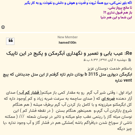
اگه باور نمی‌کنی، برو همۀ ثروت و قدرت و هوش و دانش و نفوذت رو به کار بگیر
تا مانعِ پرواز بشی.
باز هم قبول نداری ؟!
این شما و این هم دنیا
ب
ا
New Member
ل
hamed100n
ا
Re: عیب یابی و تعمیر و نگهداری آبگرمکن و پکیج در این تاپیک
پ
دوشنبه ۷ آبان ۱۳۹۷, ۸:۳۲ ب.ظ
س
ت
باسلام خدمت دوستان عزیز
ابگرمگن دیواری مدل b 3115 بوتان دارم تازه گرفتم از این مدل جدیداش که پیچ
vent نداره
ایراد اول : وقتی شیر آب گرم رو به مقدار کمی باز میکنم(
فشار کم آب
) صدای
آزار دهنده
ضربه ای
که ( صدای ساچمه به سرعت ضربه زیاد و کم )وجود داره که
کل ابگرمکنو میلرزونه و با کامل باز کردن آب گرم برطرف میشه ( هم هنگام
شروع بازکردن آب گرم،و همینطور هنگام بستن ( در نقطه فشار کم ) این
نوسان میله گاز را ریتمی عقب جلو میکنه و تاثیر در نوسان شعله /// ( ممکنه
ناشی از سوراخ شدن دیافراگم باشه )مشکی هم در فشار گاز و آب وجود نداره ،یا
چیز دیگه