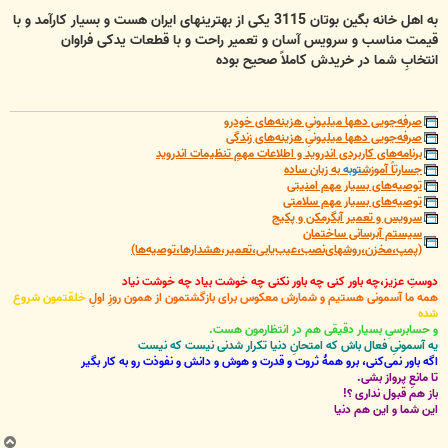
به اهل خانه بگین بوتان 3115 یکی از بهترینهای ایران هست و بسیار کارآمد و با
قیمت مناسب و سرویس آسان و تعمیر راحت و با قطعات یدکی فراوان
انتخابِ شما در خریدش کاملاً صحیح بوده
صرفه‌جویی دهها میلیونیِ هزینه‌های خودرو
صرفه‌جویی دهها میلیونیِ هزینه‌های زندگی
برنامه‌های کاربردی اندروید و اطلاعات مهمِ تنظیمات اندروید
جسارتاً آموزش
توبه
به زبان ساده
توصیه‌های بسیار مهم امنیتی
توصیه‌های بسیار مهم سلامتی
سرویس و تعمیر آبگرمکن و پکیج
سیستم آبرسانی ساختمان
(پمپ،مخزن،روشهای‌نصب،عیب‌یابی،تعمیر،هشدارها،توصیه‌ها)
دوستِ عزیز،چه باور کنی چه باور نکنی چه خوشت بیاد چه خوشت نیاد
همه ما آسمونی هستیم و شمارش معکوس برای بازگشتمون از همون روزِ اولِ
خلقتمون شروع
شده
و حسابرسیِ بسیار دقیقی هم در انتظارمون هست.
یه آسمونیِ فعال باش که امتحانِ دنیا تکرار شدنی نیست که نیست
اگه باور نمی‌کنی، برو همۀ ثروت و قدرت و هوش و دانش و نفوذت رو به کار بگیر
تا مانعِ پرواز بشی.
باز هم قبول نداری ؟!
این شما و این هم دنیا
ب