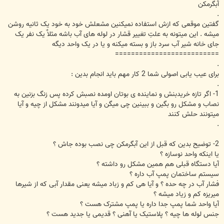
آبگرمکن
.
گفتین موقعی که ازش استفاده نمیکنین مشعلش خود به خود یک ثانیه روشن
میشه . این میتونه به علتِ تغییر قشار در لوله های آب باشه مثلاٌ یک نفر یک
جای خانه شیر آب سرد باز و بسته میکنه و یا در یک واحد دیگه
==========================
.
برای عیب یابی اصولی شما 2 کار مهم باید انجام بدین :
.
1- اگر تازه خریدبنش و نماینده ی بوتان اومده نصبش کرده پس زنگ بزنین به
نصاب و مشکل رو بگین و ببینین چی میگن و آیا میدونند مشکل از چیه و آیا
میتونند حلش کنند
.
2- توضیح بدین که قبل از این آبگرمکن چی نصب بوده جاش ؟
یا اینکه واحد نوسازه ؟
آیا دستگاه قبلی هم همین مشکل رو داشته ؟
سیستم ساختمان پمپ آب داره ؟
فشار آب در چه حده ؟ و آیا هی کم و زباد میشه یعنی مقدار آبی که از شیرها
میریزه کم و زیاد میشه ؟
آیا واحد شما پمپ جدا داره یا پمپ مشترک هست ؟
جنس لوله ها چیه ؟ پلاستیک یا آهنی ؟ قدیمی یا جدید هست ؟