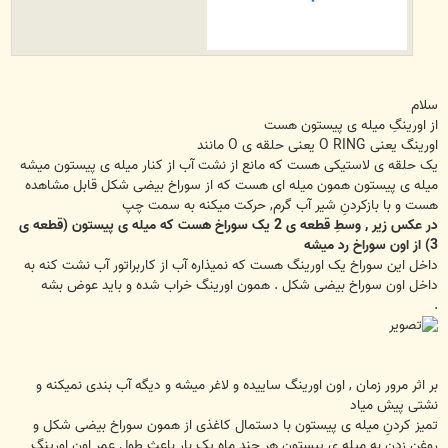
سلام
از اورینگِ میله ی پیستون هست
اورینگ یعنی O RING یعنی حلقه ی O مانند
یک حلقه ی لاستیکی هست که مانع از نشت آب از کنار میله ی پیستون میشه
میله ی پیستون همون میله ای هست که از سوراخ بیضی شکل قابل مشاهده
هست و با بازکردنِ شیر آب گرم, حرکت میکنه به سمت چپ
در عکس زیر , وسطِ قطعه ی 2 یک سوراخ هست که میله ی پیستون (قطعه ی
3) از اون سوراخ رد میشه
داخل این سوراخ یک اورینگ هست که نمیذاره آب از کاربراتور آب نشت کنه به
داخل اون سوراخ بیضی شکل . همون اورینگ خراب شده و باید عوض بشه
.
بر اثر مرور زمان , اون اورینگ ساییده و لاغر میشه و دیگه آب بندی نمیکنه و
نشتی پیش میاد
تمیز کردنِ میله ی پیستون با دستمال کاغذی از همون سوراخ بیضی شکل و
روغن زدن به میله ی پیستون هر چند ماه یک بار باعث طول عمر اون اورینگ