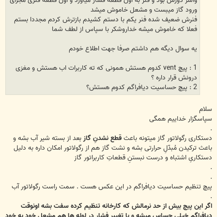
واشر دورش بود و فنر به اون قطعه فشار میاورد و اون قطعه فلزی مجرای
ورود گاز میبست و مشعل خاموش میشد
فنرش ضعیف شده فنر یکم با دستم کشیدم بازترش کردم مجددا بستم
فعلا که خاموش میشه خداروشکر با سپاس از لطف شما
یه سوال دیگه هم داشتم صرفا جهت اطلاع خودم
1 : پیچ vent کدوم هستش همونی که ته کاربرات اب هستش و مغزی
درونش قرار داره ؟
2 : پیچ حساسیت دیافراگم کدوم هستش؟
سلام
سپاسگزار خداییم همگی
.
دستکاری رگولاتور گاز میتونه باعث
قطع نشدنِ گاز
بعد از بسته شیر آب بشه و
باعث ترکیدن مُبدّلِ حرارتی بشه و نشت گاز هم از رگولاتور امکان داره به دلیل
دستکاریِ اشتباه و درست نبستنِ قطعاتِ کاربراتور گاز
.
.
پیچ تنظیم حساسیت دیافراگم در این عکس هست . سمت راست رگولاتور آب
.
اگر این پیچ بیش از حد نرمالش که کارخانه تنظیم کرده سفت بشه اونوقت
دیافراگم خیلی حساس میشه و با تغییر فشار در لوله ها هم مشعل خود به خود