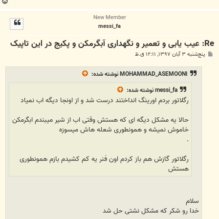
ب
ا
New Member
ل
messi_fa
ا
Re: عیب یابی و تعمیر و نگهداری آبگرمکن و پکیج در این تاپیک
پ
پنج‌شنبه ۳ آبان ۱۳۹۷, ۱۲:۱۱ ق.ظ
س
ت
MOHAMMAD_ASEMOONI
نوشته شده:
messi_fa
نوشته شده:
رگلاتور بردم اورینگ انداختند درست شد و از اونجا دیگه اب نمیاد
حالا یه مشکل دیگه ای که هستش وقتی اب از شیر میبندم ابگرمکن
خاموش نمیشه و همونطوری شعله هاش میسوزه
.
رگلاتور گازش هم باز کردم اون فنر یه کم کشیدم بازم همونطوری
هستش
سلام
خدا رو شکر که مشکل نشتی حل شد