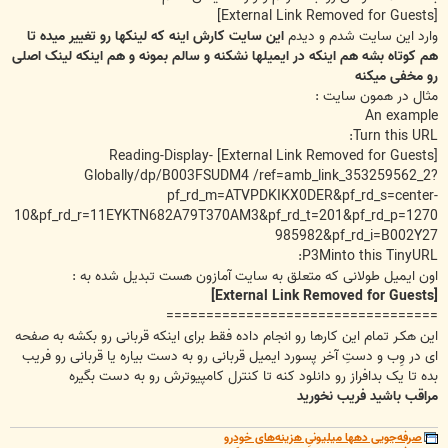
[External Link Removed for Guests]
وارد این سایت شدم و دیدم
این سایت کارش اینه که لینکها رو تغییر میده تا
هم کوتاه بشه هم اینکه در ایمیلها نشکنه و سالم بمونه و هم اینکه لینک اصلی
رو مخفی میکنه
مثال در همون سایت :
An example
Turn this URL:
Reading-Display-
[External Link Removed for Guests]
Globally/dp/B003FSUDM4 /ref=amb_link_353259562_2?
pf_rd_m=ATVPDKIKX0DER&pf_rd_s=center-
10&pf_rd_r=11EYKTN682A79T370AM3&pf_rd_t=201&pf_rd_p=1270
985982&pf_rd_i=B002Y27
P3Minto this TinyURL:
اون ایمیل طولانی که متعلق به سایت آمازون هست تبدیل شده به :
[External Link Removed for Guests]
==================================
این هکـر تمام این کارها رو انجام داده فقط برای اینکه قربانی رو بکشه به صفحه
ای در وِب و دستِ آخر پسورد ایمیل قربانی رو به دست بیاره یا قربانی رو فریب
بده تا یک بدافراز رو دانلود کنه تا کنترل کامپیوترش رو به دست بگیره
مراقب باشید فریب نخورید
صرفه‌جویی دهها میلیونیِ هزینه‌های خودرو