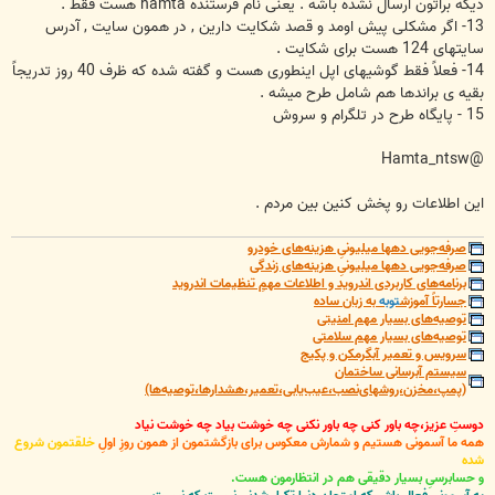
دیگه براتون ارسال نشده باشه . یعنی نام فرستنده hamta هست فقط .
13- اگر مشکلی پیش اومد و قصد شکایت دارین , در همون سایت , آدرس
سایتهای 124 هست برای شکایت .
14- فعلاً فقط گوشیهای اپل اینطوری هست و گفته شده که ظرف 40 روز تدریجاً
بقیه ی براندها هم شامل طرح میشه .
15 - پایگاه طرح در تلگرام و سروش
@Hamta_ntsw
این اطلاعات رو پخش کنین بین مردم .
صرفه‌جویی دهها میلیونیِ هزینه‌های خودرو
صرفه‌جویی دهها میلیونیِ هزینه‌های زندگی
برنامه‌های کاربردی اندروید و اطلاعات مهمِ تنظیمات اندروید
جسارتاً آموزش
توبه
به زبان ساده
توصیه‌های بسیار مهم امنیتی
توصیه‌های بسیار مهم سلامتی
سرویس و تعمیر آبگرمکن و پکیج
سیستم آبرسانی ساختمان
(پمپ،مخزن،روشهای‌نصب،عیب‌یابی،تعمیر،هشدارها،توصیه‌ها)
دوستِ عزیز،چه باور کنی چه باور نکنی چه خوشت بیاد چه خوشت نیاد
همه ما آسمونی هستیم و شمارش معکوس برای بازگشتمون از همون روزِ اولِ
خلقتمون شروع
شده
و حسابرسیِ بسیار دقیقی هم در انتظارمون هست.