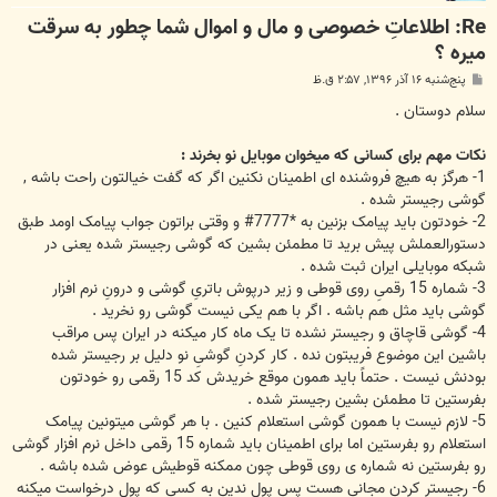
Re: اطلاعاتِ خصوصی و مال و اموال شما چطور به سرقت
میره ؟
پ
پنج‌شنبه ۱۶ آذر ۱۳۹۶, ۲:۵۷ ق.ظ
س
ت
سلام دوستان .
نکات مهم برای کسانی که میخوان موبایل نو بخرند :
1- هرگز به هیچ فروشنده ای اطمینان نکنین اگر که گفت خیالتون راحت باشه ,
گوشی رجیستر شده .
2- خودتون باید پیامک بزنین به *7777# و وقتی براتون جواب پیامک اومد طبق
دستورالعملش پیش برید تا مطمئن بشین که گوشی رجیستر شده یعنی در
شبکه موبایلی ایران ثبت شده .
3- شماره 15 رقمیِ روی قوطی و زیر درپوش باتریِ گوشی و درونِ نرم افزار
گوشی باید مثل هم باشه . اگر با هم یکی نیست گوشی رو نخرید .
4- گوشی قاچاق و رجیستر نشده تا یک ماه کار میکنه در ایران پس مراقب
باشین این موضوع فریبتون نده . کار کردنِ گوشیِ نو دلیل بر رجیستر شده
بودنش نیست . حتماً باید همون موقع خریدش کد 15 رقمی رو خودتون
بفرستین تا مطمئن بشین رجیستر شده .
5- لازم نیست با همون گوشی استعلام کنین . با هر گوشی میتونین پیامک
استعلام رو بفرستین اما برای اطمینان باید شماره 15 رقمی داخل نرم افزار گوشی
رو بفرستین نه شماره ی روی قوطی چون ممکنه قوطیش عوض شده باشه .
6- رجیستر کردن مجانی هست پس پول ندین به کسی که پول درخواست میکنه