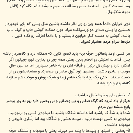
وقتی با کسی حرف میزنین به چشمهاش نگاه کنین و قاطع و محکم و با صدای
رسا صحبت کنین . البته به جنس مخالف نامحرم نمیشه دائم نگاه کرد (قابل
توجه مُتَدَیّنها).
توی خیابان دائماً همه چیز رو زیر نظر داشته باشین مثل وقتی که پای خودپرداز
هستین یا وقتی صدای موتورسیکلت میاد چون ممکنه گوشی قاپ و کیف قاپ
باشه. گوشی به دست کنار خیابون نایستید و یا دائماً اطراف رو نگاه کنین .
دزدها سراغ مردم هشیار نمیرند .
هر کسی اومد باهاتون حرف بزنه باید تصور کنین که ممکنه درد و کلاهبردار باشه
پس اقدامات امنیتی رو انجام بدین یعنی همه چیز رو بذارین توی جیبتون اگر
امکان داره و بهش زل بزنین و قیافه اش رو به خاطر بسپارین اما در عین حال
مودب و عادی باشید . بعضیها زود گول ظاهر رو میخورند و هشیاریشون رو از
دست میدند .
حتی یک بچه یا یک خانم زیبا و شیک پوش و مودب هم میتونه
کلاهبردار و دزد باشه
7- خوش باور و خوشخیال نباشید .
هرگز از یاد نبرید که گرگ صفتی و بی وجدانی و بی رحمی داره روز به روز بیشتر
رایج میشه بین مردم
شما باید شکّاک باشید اما عاقلانه شکاک باشید تا بیخودی کسی رو نرنجونید ,
بیخودی به کسی تهمت نرنید . میشه هشیار و شکّاک بود اما رفتاری طبیعی و
مودبانه داشت .
8- بعضی از خبیثها و پلیدها با پنبه سر میبرند یعنی با مودبانه و قشنگ حرف