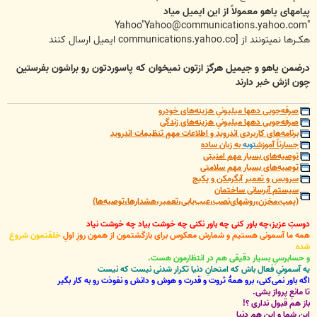
پیامهای یاهو معمولاً از این ایمیل میاد
"Yahoo"Yahoo@communications.yahoo.com
هکــرها نمیتونند از [communications.yahoo.co ایمیل ارسال کنند
درضمن یاهو و جیمیل هرگز ازتون نمیخوان که پاسوردتون رو براشون بفرستین
چون ازش خبر دارند
صرفه‌جویی دهها میلیونیِ هزینه‌های خودرو
صرفه‌جویی دهها میلیونیِ هزینه‌های زندگی
برنامه‌های کاربردی اندروید و اطلاعات مهمِ تنظیمات اندروید
جسارتاً آموزش
توبه
به زبان ساده
توصیه‌های بسیار مهم امنیتی
توصیه‌های بسیار مهم سلامتی
سرویس و تعمیر آبگرمکن و پکیج
سیستم آبرسانی ساختمان
(پمپ،مخزن،روشهای‌نصب،عیب‌یابی،تعمیر،هشدارها،توصیه‌ها)
دوستِ عزیز،چه باور کنی چه باور نکنی چه خوشت بیاد چه خوشت نیاد
همه ما آسمونی هستیم و شمارش معکوس برای بازگشتمون از همون روزِ اولِ
خلقتمون شروع
شده
و حسابرسیِ بسیار دقیقی هم در انتظارمون هست.
یه آسمونیِ فعال باش که امتحانِ دنیا تکرار شدنی نیست که نیست
اگه باور نمی‌کنی، برو همۀ ثروت و قدرت و هوش و دانش و نفوذت رو به کار بگیر
تا مانعِ پرواز بشی.
باز هم قبول نداری ؟!
این شما و این هم دنیا