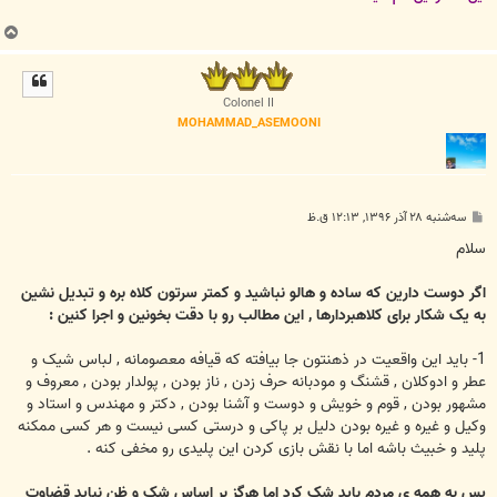
ب
ا
ل
ا
Colonel II
MOHAMMAD_ASEMOONI
پ
سه‌شنبه ۲۸ آذر ۱۳۹۶, ۱۲:۱۳ ق.ظ
س
ت
سلام
اگر دوست دارین که ساده و هالو نباشید و کمتر سرتون کلاه بره و تبدیل نشین
به یک شکار برای کلاهبردارها , این مطالب رو با دقت بخونین و اجرا کنین :
1- باید این واقعیت در ذهنتون جا بیافته که قیافه معصومانه , لباس شیک و
عطر و ادوکلان , قشنگ و مودبانه حرف زدن , ناز بودن , پولدار بودن , معروف و
مشهور بودن , قوم و خویش و دوست و آشنا بودن , دکتر و مهندس و استاد و
وکیل و غیره و غیره بودن دلیل بر پاکی و درستی کسی نیست و هر کسی ممکنه
پلید و خبیث باشه اما با نقش بازی کردن این پلیدی رو مخفی کنه .
پس به همه ی مردم باید شک کرد اما هرگز بر اساس شک و ظن نباید قضاوت