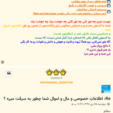
توصیه‌های بسیار مهم سلامتی
سرویس و تعمیر آبگرمکن و پکیج
سیستم آبرسانی ساختمان
(پمپ،مخزن،روشهای‌نصب،عیب‌یابی،تعمیر،هشدارها،توصیه‌ها)
دوستِ عزیز،چه باور کنی چه باور نکنی چه خوشت بیاد چه خوشت نیاد
همه ما آسمونی هستیم و شمارش معکوس برای بازگشتمون از همون روزِ اولِ
خلقتمون شروع
شده
و حسابرسیِ بسیار دقیقی هم در انتظارمون هست.
یه آسمونیِ فعال باش که امتحانِ دنیا تکرار شدنی نیست که نیست
اگه باور نمی‌کنی، برو همۀ ثروت و قدرت و هوش و دانش و نفوذت رو به کار بگیر
تا مانعِ پرواز بشی.
باز هم قبول نداری ؟!
این شما و این هم دنیا
ب
ا
ل
ا
Colonel II
MOHAMMAD_ASEMOONI
Re: اطلاعاتِ خصوصی و مال و اموال شما چطور به سرقت میره ؟
پ
دوشنبه ۲۵ دی ۱۳۹۶, ۹:۲۶ ب.ظ
س
ت
سلام