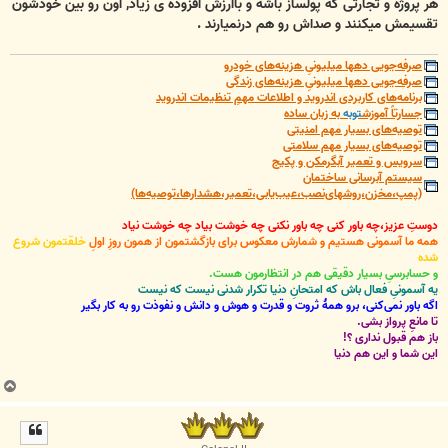
هر پروژه و تجارتی که پولساز باشه و باارزش افزوده ی زیاد, اون رو بین خودشون
تقسیمش میکنند و صداش رو هم درنمیارند .
صرفه‌جویی دهها میلیونیِ هزینه‌های خودرو
صرفه‌جویی دهها میلیونیِ هزینه‌های زندگی
برنامه‌های کاربردی اندروید و اطلاعات مهمِ تنظیمات اندروید
جسارتاً آموزش
توبه
به زبان ساده
توصیه‌های بسیار مهم امنیتی
توصیه‌های بسیار مهم سلامتی
سرویس و تعمیر آبگرمکن و پکیج
سیستم آبرسانی ساختمان
(پمپ،مخزن،روشهای‌نصب،عیب‌یابی،تعمیر،هشدارها،توصیه‌ها)
دوستِ عزیز،چه باور کنی چه باور نکنی چه خوشت بیاد چه خوشت نیاد
همه ما آسمونی هستیم و شمارش معکوس برای بازگشتمون از همون روزِ اولِ
خلقتمون شروع
شده
و حسابرسیِ بسیار دقیقی هم در انتظارمون هست.
یه آسمونیِ فعال باش که امتحانِ دنیا تکرار شدنی نیست که نیست
اگه باور نمی‌کنی، برو همۀ ثروت و قدرت و هوش و دانش و نفوذت رو به کار بگیر
تا مانعِ پرواز بشی.
باز هم قبول نداری ؟!
این شما و این هم دنیا
ب
ا
ل
ا