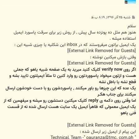
پ
شنبه ۲۵ آذر ۱۳۹۶, ۸:۱۹ ب.ظ
س
ت
سلام
هنوز هم مثل ده پونزده سال پیش , از روش زیر برای سرقت پاسورد ایمیل
استفاده میشه .
یک ایمیل براتون میفروستند که در inbox این شکلیه یا چیزی شبیه این :
[External Link Removed for Guests]
وقتی بازش میکنین نوشته :
[External Link Removed for Guests]
اگر روی verify now کلیک کنید میرید به یک صفحه شبیه یاهو که جعلی
هست و ازتون میخواد پاسووردتون رو وارد کنین تا مثلاً ایمیلتون تایید بشه و
قطع نشه یا باطل نشه
یک عده که این چیزها رو باور میکنند , پاسوردشون رو با دست خودشون ارسال
میکنند برای جناب هکــر
اما وقتی روی دکمه ی reply کلیک میکنین دستشون رو میشه و میفهمین که از
یک ایمیل معمولی که ظاهراً ایمیل یک سایت هست ارسال شده نه از قسمت
فنی یاهو
[External Link Removed for Guests]
این پیام از ایمیل زیر ارسال شده :
" Technical, Team -" oauranza@tmc. com.ph