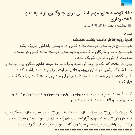
Re: توصیه های مهم امنیتی برای جلوگیری از سرقت و
کلاهبرداری
پ
دوشنبه ۹ بهمن ۱۳۹۶, ۹:۴۱ ب.ظ
س
ت
سلام
اینها روبه خاطر داشته باشید همیشه :
هیـــــــــــــــچ ثروتمندی دوست نداره کسی در ثروتش باهاش شریک بشه.
هیـــــــــــچ تاجر و بازرگان و کاسب و ثروتمندی دوست نداره کسی در سود و
منفعتِ کارش باهاش شریک بشه .
پس هر وقت که یک یا چند ثروتمند و یا تاجر به
مردم عادی
میگن پول بیارید و
با ما شریک بشین در فلان پروژه و فلان تجارت , یقین داشته باشید که :
1- یا کلاهبرداری هست و قصد دارند پولهای مردم رو جمع کنند و بالا بکشند و
فرار کنند.
2- یا قصد دارند چیزهای خوبِ پروژه رو برای خودشون و عزیزانشون بردارند و
بنجلهاش رو قالب کنند به مردم عادی .
3- پروژه یک پروژه ی بنجل سازی هست مثل پروژه های بساز بندازی مسکن مهر
یا پیش فروش مجتمعهای آپارتمانی و شهرک سازی و غیره . یعنی سودِ بسیار
زیاد داره براشون و مردم هم سرشون کلاه میره و چیز بنجلی گیرشون میاد
================================