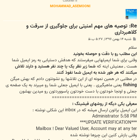
Colonel II
MOHAMMAD_ASEMOONI
Re: توصیه های مهم امنیتی برای جلوگیری از سرقت و
کلاهبرداری
پ
شنبه ۱۴ بهمن ۱۳۹۶, ۵:۲۷ ب.ظ
س
ت
سلام
این مطلب رو با دقت و حوصله بخونید
وقنی برای شما ایمیلهایی میفرستند که هدفش دستیابی به رمز ایمیل شما
هست , معنیش اینه که
شما زیر نظر یک یا چند نفر هستید و دارند تلاش
میکنند که هر طور شده به ایمیل شما نفوذ کنند
در مطلبی در همین نمونه ای از این تلاشها رو نشونتون دادم که بهش میگن
fishing
یعنی ماهیگیری . یعنی با ایمیل جعلی شما رو میبرند به یک صفحه ی
جعلی و اونجا خودتون با دست خودتون پاسووردتون رو میدین بهشون
==================================
معرفی یکی دیگه از روشهای فیشینگ :
این ایمیل براتون ارسال میشه که در inbox این شکلی نوشته :
Administrator 5:58 PM
***UPDATE VERIFICATION***
Mailbox ! Dear Valued User, Account may at any ter
وقتی بازش کنین این چیزها نوشته شده