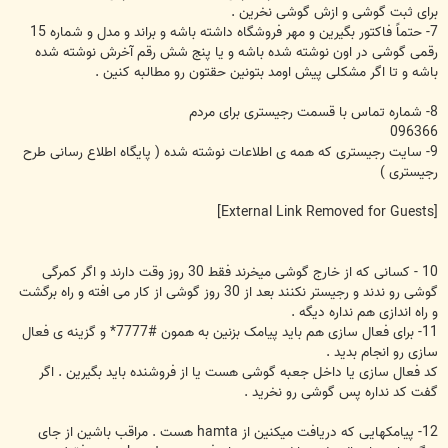
برای ثبت گوشی و ازش گوشی نخرین .
7- حتماً فاکتور بگیرین و مهر فروشگاه داشته باشه و براند و مدل و شماره 15
رقمی گوشی در اون نوشته شده باشه و یا پنج شش رقم آخرش نوشته شده
باشه و تا اگر مشکلی پیش اومد بتونین حقتون رو مطالبه کنین .
8- شماره تماس با قسمت رجیستری برای مردم
096366
9- سایت رجیستری که همه ی اطلاعات نوشته شده ( پایگاه اطلاع رسانی طرح
رجیستری )
[External Link Removed for Guests]
10 - کسانی که از خارج گوشی میخرند فقط 30 روز وقت دارند و اگر کمرگی
گوشی رو ندند و رجیستر نکنند بعد از 30 روز گوشی از کار می افته و راه برگشت
و راه اندازی هم نداره دیگه .
11- برای فعال سازی هم باید پیامک بزنین به همون #7777* و گزینه ی فعال
سازی رو انجام بدید .
کد فعال سازی یا داخل جعبه گوشی هست یا از فروشنده باید بگیرین . اگر
گفت کد نداره پس گوشی رو نخرید .
12- پیامکهایی که دریافت میکنین از hamta هست . مراقب باشین از جای