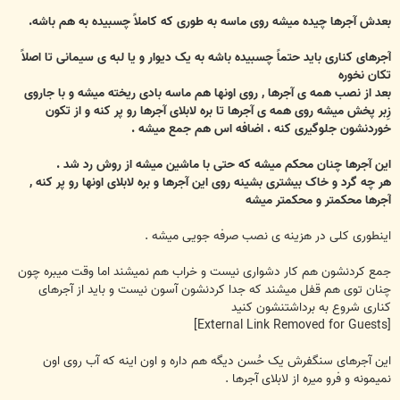
بعدش آجرها چیده میشه روی ماسه به طوری که کاملاً چسبیده به هم باشه.
آجرهای کناری باید حتماً چسبیده باشه به یک دیوار و یا لبه ی سیمانی تا اصلاً
تکان نخوره
بعد از نصب همه ی آجرها , روی اونها هم ماسه بادی ریخته میشه و با جاروی
زِبر پخش میشه روی همه ی آجرها تا بره لابلای آجرها رو پر کنه و از تکون
خوردنشون جلوگیری کنه . اضافه اس هم جمع میشه .
این آجرها چنان محکم میشه که حتی با ماشین میشه از روش رد شد .
هر چه گرد و خاک بیشتری بشینه روی این آجرها و بره لابلای اونها رو پر کنه ,
آجرها محکمتر و محکمتر میشه
اینطوری کلی در هزینه ی نصب صرفه جویی میشه .
جمع کردنشون هم کار دشواری نیست و خراب هم نمیشند اما وقت میبره چون
چنان توی هم قفل میشند که جدا کردنشون آسون نیست و باید از آجرهای
کناری شروع به برداشتنشون کنید
[External Link Removed for Guests]
این آجرهای سنگفرش یک حُسن دیگه هم داره و اون اینه که آب روی اون
نمیمونه و فرو میره از لابلای آجرها .