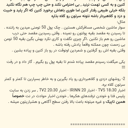
کنین و به کسی تهمت نرنید , بی احترامی نکند و حتی چپ چپ هم نگاه نکنید
بلکه خیلی طبیعی رفتار کنین اما طوری باهاش برخورد کنین که اگر پلید و خبیث
و دزد و کلاهبردار باشه نتونه سرتون رو کلاه بذاره
مثال:
سوار ماشین شخصی مسافرکش هستین . چک پول 50 تومنی میدین به راننده .
تا رسیدن به مقصد بقیه پولتون رو نمیده . وقتی رسیدین مقصد حتی درب
ماشین رو هم باز نکنین .اگر چیزی نگفت و کاری نکرد بهش بگین بقیه 50 تومن
بی زحمت چون ممکنه واقعاً یادش رفته باشه .
وقتی بقیه اش رو گرفتین و شمردین اونوقت در رو باز کنین و پیاده بشین .
یکی میگفت رسیدم مقصد پیاده شدم تا بقیه پول رو بگیرم . گاز داد و در رفت
!!!
2- روشهای دزدی و کلاهبرداری رو یاد بگیرین و به خاطر بسپارین تا کمتر و کمتر
سرتون کلاه بره.
اخبار 18:30 TV5 - اخبار 20 IRINN - اخبار 20:30 TV2 , سر زدن به سایت
پلیس فتا و خوندن ترفندهای هکـرها , خوندن اخبار حوادث در نت
خصوصاً
همین تاپیک
و غیره میتونه باعث بالا رفتن سطح آگاهی و هشیاریتون میشه .
========================