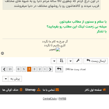
در اون درج کردم که چطوری 60 ساله مردم دنیا رو به شیوه های مختلف
فریب میدند و کالاهاشون رو با روشهای مختلف در دنیا میفروشند
با سلام و ممنون از مطالب مفیدتون
میشه بی زحمت لینک این مطلب رو بفرمایید؟
با تشکر
گر چرخ به كام ما نگردد
كاري بكنيم تا نگردد
ب
ا
ارسال پست
ل
ا
صفحه
4
از
21
4
تعداد پست ها:246
…
21
6
5
3
2
1
قبلی
بعدی
پرش به
صفحه اول تالار
تماس با ما
Sitemap
حذف کوکی ها
CentralClubs
|
PHPBB