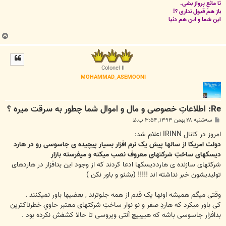
تا مانعِ پرواز بشی.
باز هم قبول نداری ؟!
این شما و این هم دنیا
ب
ا
ل
ا
Colonel II
MOHAMMAD_ASEMOONI
Re: اطلاعاتِ خصوصی و مال و اموال شما چطور به سرقت میره ؟
پ
سه‌شنبه ۲۸ بهمن ۱۳۹۳, ۳:۵۴ ب.ظ
س
ت
امروز در کانال IRINN اعلام شد:
دولت امریکا از سالها پیش یک نرم افزار بسیار پیچیده ی جاسوسی رو در هارد
دیسکهای ساختِ شرکتهای معروف نصب میکنه و میفرسته بازار
شرکتهای سازنده ی هارددیسکها ادعا کردند که از وجود این بدافزار در هاردهای
تولیدیشون خبر نداشته اند !!!!! (بشنو و باور نکن )
وقتی میگم همیشه اونها یک قدم از همه جلوترند , بعضیها باور نمیکنند .
کی باور میکرد که هاردِ صفر و نو نوار ساختِ شرکتهای معتبر حاویِ خطرناکترین
بدافزار جاسوسی باشه که هییییچ آنتی ویروسی تا حالا کشفش نکرده بود .