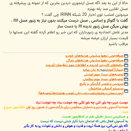
حالا از این به بعد اگه عسل اینجوری دیدین بخرین که از نمونه ی پیشرفته ی
عسل تقلبی صد پله بهتره.
میدونین امشب توی اخبار 20 شبکه IRINN چی گفت ؟
گفت با گلوکز و اِسانس , عسل درست میکنند بدون نیاز به زنبور عسل !!!! .
بهش میگن عسل زنبور ندیده !!! یا دست ساز
مدیر عامل اتحادیه ی زنبورداران که این خبر رو اعلام کرده گفته این عسلها با
قیمت بسیار ارزان عرضه میشه
مراقب باشید
صرفه‌جویی دهها میلیونیِ هزینه‌های خودرو
صرفه‌جویی دهها میلیونیِ هزینه‌های زندگی
برنامه‌های کاربردی اندروید و اطلاعات مهمِ تنظیمات اندروید
جسارتاً آموزش
توبه
به زبان ساده
توصیه‌های بسیار مهم امنیتی
توصیه‌های بسیار مهم سلامتی
سرویس و تعمیر آبگرمکن و پکیج
سیستم آبرسانی ساختمان
(پمپ،مخزن،روشهای‌نصب،عیب‌یابی،تعمیر،هشدارها،توصیه‌ها)
دوستِ عزیز،چه باور کنی چه باور نکنی چه خوشت بیاد چه خوشت نیاد
همه ما آسمونی هستیم و شمارش معکوس برای بازگشتمون از همون روزِ اولِ
خلقتمون شروع
شده
و حسابرسیِ بسیار دقیقی هم در انتظارمون هست.
یه آسمونیِ فعال باش که امتحانِ دنیا تکرار شدنی نیست که نیست
اگه باور نمی‌کنی، برو همۀ ثروت و قدرت و هوش و دانش و نفوذت رو به کار بگیر
تا مانعِ پرواز بشی.