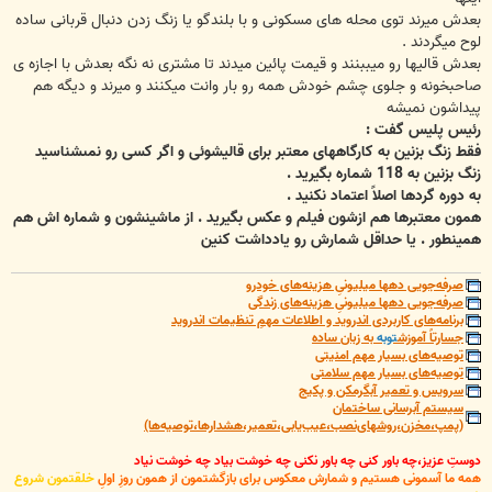
بعدش میرند توی محله های مسکونی و با بلندگو یا زنگ زدن دنبال قربانی ساده
لوح میگردند .
بعدش قالیها رو میببنند و قیمت پائین میدند تا مشتری نه نگه بعدش با اجازه ی
صاحبخونه و جلوی چشم خودش همه رو بار وانت میکنند و میرند و دیگه هم
پیداشون نمیشه
رئیس پلیس گفت :
فقط زنگ بزنین به کارگاههای معتبر برای قالیشوئی و اگر کسی رو نمىشناسید
زنگ بزنین به 118 شماره بگیرید .
به دوره گردها اصلاً اعتماد نکنید .
همون معتبرها هم ازشون فیلم و عکس بگیرید . از ماشینشون و شماره اش هم
همینطور . یا حداقل شمارش رو یادداشت کنین
صرفه‌جویی دهها میلیونیِ هزینه‌های خودرو
صرفه‌جویی دهها میلیونیِ هزینه‌های زندگی
برنامه‌های کاربردی اندروید و اطلاعات مهمِ تنظیمات اندروید
جسارتاً آموزش
توبه
به زبان ساده
توصیه‌های بسیار مهم امنیتی
توصیه‌های بسیار مهم سلامتی
سرویس و تعمیر آبگرمکن و پکیج
سیستم آبرسانی ساختمان
(پمپ،مخزن،روشهای‌نصب،عیب‌یابی،تعمیر،هشدارها،توصیه‌ها)
دوستِ عزیز،چه باور کنی چه باور نکنی چه خوشت بیاد چه خوشت نیاد
همه ما آسمونی هستیم و شمارش معکوس برای بازگشتمون از همون روزِ اولِ
خلقتمون شروع