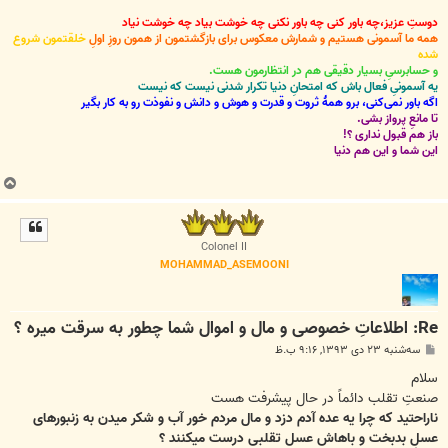
دوستِ عزیز،چه باور کنی چه باور نکنی چه خوشت بیاد چه خوشت نیاد
همه ما آسمونی هستیم و شمارش معکوس برای بازگشتمون از همون روزِ اولِ
خلقتمون شروع
شده
و حسابرسیِ بسیار دقیقی هم در انتظارمون هست.
یه آسمونیِ فعال باش که امتحانِ دنیا تکرار شدنی نیست که نیست
اگه باور نمی‌کنی، برو همۀ ثروت و قدرت و هوش و دانش و نفوذت رو به کار بگیر
تا مانعِ پرواز بشی.
باز هم قبول نداری ؟!
این شما و این هم دنیا
ب
ا
ل
ا
Colonel II
MOHAMMAD_ASEMOONI
Re: اطلاعاتِ خصوصی و مال و اموال شما چطور به سرقت میره ؟
پ
سه‌شنبه ۲۳ دی ۱۳۹۳, ۹:۱۶ ب.ظ
س
ت
سلام
صنعتِ تقلب دائماً در حال پیشرفت هست
ناراحتید که چرا یه عده آدم دزد و مال مردم خور آب و شکر میدن به زنبورهای
عسلِ بدبخت و باهاش عسل تقلبی درست میکنند ؟