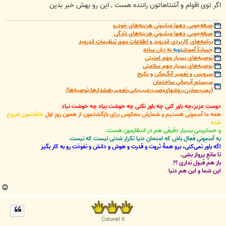
اگر توی اقوام و آشناهاتون راننده هست , این رو بهش خبر بدین
صرفه‌جویی دهها میلیونیِ هزینه‌های خودرو
صرفه‌جویی دهها میلیونیِ هزینه‌های زندگی
برنامه‌های کاربردی اندروید و اطلاعات مهمِ تنظیمات اندروید
جسارتاً آموزش
توبه
به زبان ساده
توصیه‌های بسیار مهم امنیتی
توصیه‌های بسیار مهم سلامتی
سرویس و تعمیر آبگرمکن و پکیج
سیستم آبرسانی ساختمان
(پمپ،مخزن،روشهای‌نصب،عیب‌یابی،تعمیر،هشدارها،توصیه‌ها)
دوستِ عزیز،چه باور کنی چه باور نکنی چه خوشت بیاد چه خوشت نیاد
همه ما آسمونی هستیم و شمارش معکوس برای بازگشتمون از همون روزِ اولِ
خلقتمون شروع
شده
و حسابرسیِ بسیار دقیقی هم در انتظارمون هست.
یه آسمونیِ فعال باش که امتحانِ دنیا تکرار شدنی نیست که نیست
اگه باور نمی‌کنی، برو همۀ ثروت و قدرت و هوش و دانش و نفوذت رو به کار بگیر
تا مانعِ پرواز بشی.
باز هم قبول نداری ؟!
این شما و این هم دنیا
ب
ا
ل
ا
Colonel II