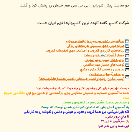
س
ت
دو ساعت پیش تلویزیون بی بی سی هم خبرش رو پخش کرد و گفت :
شرکت کاسپر گفته آلوده ترین کامپیوترها توی ایران هست
صرفه‌جویی دهها میلیونیِ هزینه‌های خودرو
صرفه‌جویی دهها میلیونیِ هزینه‌های زندگی
برنامه‌های کاربردی اندروید و اطلاعات مهمِ تنظیمات اندروید
جسارتاً آموزش
توبه
به زبان ساده
توصیه‌های بسیار مهم امنیتی
توصیه‌های بسیار مهم سلامتی
سرویس و تعمیر آبگرمکن و پکیج
سیستم آبرسانی ساختمان
(پمپ،مخزن،روشهای‌نصب،عیب‌یابی،تعمیر،هشدارها،توصیه‌ها)
دوستِ عزیز،چه باور کنی چه باور نکنی چه خوشت بیاد چه خوشت نیاد
همه ما آسمونی هستیم و شمارش معکوس برای بازگشتمون از همون روزِ اولِ
خلقتمون شروع
شده
و حسابرسیِ بسیار دقیقی هم در انتظارمون هست.
یه آسمونیِ فعال باش که امتحانِ دنیا تکرار شدنی نیست که نیست
اگه باور نمی‌کنی، برو همۀ ثروت و قدرت و هوش و دانش و نفوذت رو به کار بگیر
تا مانعِ پرواز بشی.
باز هم قبول نداری ؟!
این شما و این هم دنیا