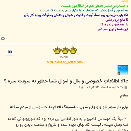
شده
و حسابرسیِ بسیار دقیقی هم در انتظارمون هست.
یه آسمونیِ فعال باش که امتحانِ دنیا تکرار شدنی نیست که نیست
اگه باور نمی‌کنی، برو همۀ ثروت و قدرت و هوش و دانش و نفوذت رو به کار بگیر
تا مانعِ پرواز بشی.
باز هم قبول نداری ؟!
این شما و این هم دنیا
ب
ا
ل
ا
Colonel II
MOHAMMAD_ASEMOONI
Re: اطلاعاتِ خصوصی و مال و اموال شما چطور به سرقت میره ؟
پ
یک‌شنبه ۱۰ اسفند ۱۳۹۳, ۲:۰۴ ق.ظ
س
ت
سلام
برایِ بار سوم تلویزیونهای مدرنِ سامسونگ اقدام به جاسوسی از مردم میکنه
1- قبلاً یک مهندس کامپیوتر به طور اتفاقی پی برده بود که تلوزیونهائی که به
نت وصل میشه , لیست کانالهای دیده شده و تاریخ و ساعت دیدن رو رو
مخفیانه میفرسته به یه جائی در نت .