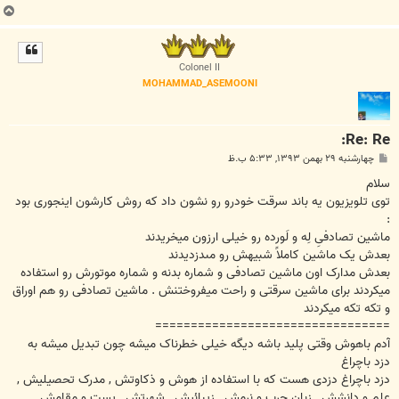
ب
ا
ل
ا
Colonel II
MOHAMMAD_ASEMOONI
Re: Re:
پ
چهارشنبه ۲۹ بهمن ۱۳۹۳, ۵:۳۳ ب.ظ
س
ت
سلام
توی تلویزیون یه باند سرقت خودرو رو نشون داد که روش کارشون اینجوری بود
:
ماشین تصادفیِ لِه و لَورده رو خیلی ارزون میخريدند
بعدش یک ماشین کاملاً شبیهش رو مىدزدیدند
بعدش مدارک اون ماشین تصادفی و شماره بدنه و شماره موتورش رو استفاده
میکردند برای ماشین سرقتی و راحت میفروختنش . ماشین تصادفی رو هم اوراق
و تکه تکه میکردند
=================================
آدم باهوش وقتی پلید باشه دیگه خیلی خطرناک میشه چون تبدیل میشه به
دزد باچراغ
دزد باچراغ دزدی هست که با استفاده از هوش و ذکاوتش , مدرک تحصیلیش ,
علم و دانشش , زبان چرب و نرمش , زیبائیش , شهرتش , پست و مقامش ,