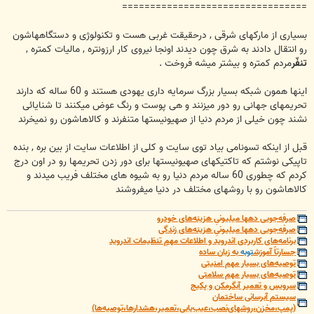
=================================
بسیاری از مارکهای شرقی , درحقیقت غربی هست و تکنولوژی و دستگاههاشون
رو انتقال دادند به شرق چون دیدند اونجا نیروی کار ارزونتره , مالیات کمتره ,
تنفّر
مردم کمتره و بیشتر میشه فروخت .
اینها همون شبکه بسیار بزرگ سرمایه داری یهودی هستند و 60 ساله که دارند
تحریمهای جهانی رو دور میزنند و هی پوست و رنگ عوض میکنند تا شنایائی
نشند چون خیلی از مردم دنیا از صهیونیستها متنفرند و کالاهاشون رو نمیخرند
قبل از اینکه تسونامی بیاد توی سایت و کلی از اطلاعات سایت از بین بره , بنده
تاپیکی نوشتم که تاکتیکهای صهیونیستها برای دور زدن تحریمها رو در اون درج
کردم که چطوری 60 ساله مردم دنیا رو به شیوه های مختلف فریب میدند و
کالاهاشون رو با روشهای مختلف در دنیا میفروشند
صرفه‌جویی دهها میلیونیِ هزینه‌های خودرو
صرفه‌جویی دهها میلیونیِ هزینه‌های زندگی
برنامه‌های کاربردی اندروید و اطلاعات مهمِ تنظیمات اندروید
جسارتاً آموزش
توبه
به زبان ساده
توصیه‌های بسیار مهم امنیتی
توصیه‌های بسیار مهم سلامتی
سرویس و تعمیر آبگرمکن و پکیج
سیستم آبرسانی ساختمان
(پمپ،مخزن،روشهای‌نصب،عیب‌یابی،تعمیر،هشدارها،توصیه‌ها)