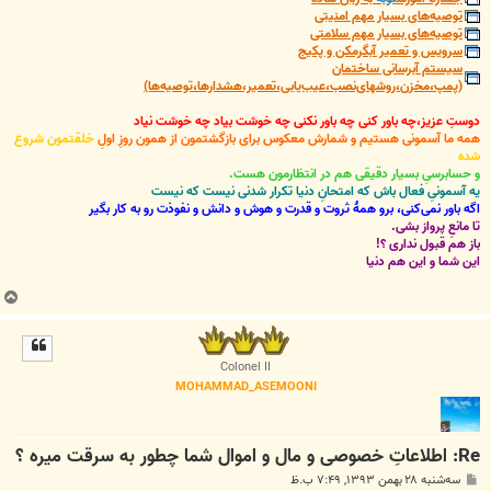
توصیه‌های بسیار مهم امنیتی
توصیه‌های بسیار مهم سلامتی
سرویس و تعمیر آبگرمکن و پکیج
سیستم آبرسانی ساختمان
(پمپ،مخزن،روشهای‌نصب،عیب‌یابی،تعمیر،هشدارها،توصیه‌ها)
دوستِ عزیز،چه باور کنی چه باور نکنی چه خوشت بیاد چه خوشت نیاد
همه ما آسمونی هستیم و شمارش معکوس برای بازگشتمون از همون روزِ اولِ
خلقتمون شروع
شده
و حسابرسیِ بسیار دقیقی هم در انتظارمون هست.
یه آسمونیِ فعال باش که امتحانِ دنیا تکرار شدنی نیست که نیست
اگه باور نمی‌کنی، برو همۀ ثروت و قدرت و هوش و دانش و نفوذت رو به کار بگیر
تا مانعِ پرواز بشی.
باز هم قبول نداری ؟!
این شما و این هم دنیا
ب
ا
ل
ا
Colonel II
MOHAMMAD_ASEMOONI
Re: اطلاعاتِ خصوصی و مال و اموال شما چطور به سرقت میره ؟
پ
سه‌شنبه ۲۸ بهمن ۱۳۹۳, ۷:۴۹ ب.ظ