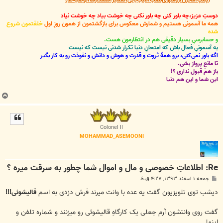
دوستِ عزیز،چه باور کنی چه باور نکنی چه خوشت بیاد چه خوشت نیاد
همه ما آسمونی هستیم و شمارش معکوس برای بازگشتمون از همون روزِ اولِ
خلقتمون شروع
شده
و حسابرسیِ بسیار دقیقی هم در انتظارمون هست.
یه آسمونیِ فعال باش که امتحانِ دنیا تکرار شدنی نیست که نیست
اگه باور نمی‌کنی، برو همۀ ثروت و قدرت و هوش و دانش و نفوذت رو به کار بگیر
تا مانعِ پرواز بشی.
باز هم قبول نداری ؟!
این شما و این هم دنیا
ب
ا
ل
ا
Colonel II
MOHAMMAD_ASEMOONI
Re: اطلاعاتِ خصوصی و مال و اموال شما چطور به سرقت میره ؟
پ
جمعه ۱ اسفند ۱۳۹۳, ۴:۲۷ ق.ظ
س
ت
دیشب توی تلویزیون گفت یه عده با وانت میرند فرش دزدی به اسم
قالیشوئی!!!
گفت روی وانتشون آرم جعلی یک کارگاهِ قالیشوئی رو میزنند و شماره تلفن و
اینها