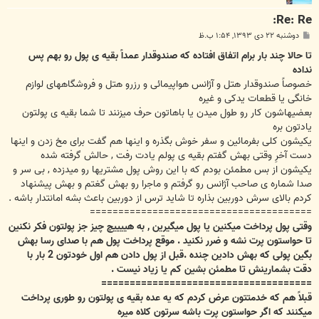
Re: Re:
پ
دوشنبه ۲۲ دی ۱۳۹۳, ۱:۵۴ ب.ظ
س
ت
تا حالا چند بار برام اتفاق افتاده که صندوقدار عمداً بقیه ی پول رو بهم پس
نداده
خصوصاً صندوقدار هتل و آژانس هواپیمائی و رزرو هتل و فروشگاههای لوازم
خانگی یا قطعات یدکی و غیره
بعضیهاشون کار رو طول میدن یا باهاتون حرف میزنند تا شما بقیه ی پولتون
یادتون بره
یکیشون کلی بفرمائین و سفر خوش بگذره و اینها هم گفت برای مخ زدن و اینها
دست آخرِ وقتی بهش گفتم بقیه ی پولم یادت رفت , حالش گرفته شده
یکیشون از بس مطمئن بودم که با این روش پول مشتریها رو میدزده , بی سر و
صدا شماره ی صاحب آژانس رو گرفتم و ماجرا رو بهش گغتم و بهش پیشنهاد
کردم بالای سرش دوربین بذاره تا شاید ترس از دوربین باعث بشه امانتدار باشه .
=======================================
وقتی پول پرداخت میکنین یا پول میگیرین , به هییییچ چیز جز پولتون فکر نکنین
تا حواستون پرت نشه و ضرر نکنید . موقع پرداخت پول هم با صدای رسا بهش
بگین پولی که بهش دادین چنده .قبل از پول دادن هم اول خودتون 2 بار با
دقت بشمارینش تا مطمئن بشین کم یا زیاد نیست .
=====================================
قبلاً هم که خدمتتون عرض کردم که یه عده بقیه ی پولتون رو طوری پرداخت
میکنند که اگر حواستون پرت باشه سرتون کلاه میره