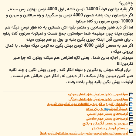
چطوری؟
اگر بقیه پولتون فرضاً 14000 تومن باشه , اول 4000 تومن بهتون پس میده ,
اگر حواستون پرت باشه همون 4000 تومن رو میگیرید و راه میافتین و میرین و
10000 تومن سرتون رو کلاه میذاره
اما اگر دید هنوز وایسادین و منتظر بقیه اش هستین یه ده هزار تومنِ دیگه هم
بهتون میده چون میفهمه شما حواستون جمع هست و نمیتونه سرتون کلاه بذاره
. برای همین قبل اینکه چیزی بگین بقیه ی پول رو هم بهتون میده
اگر هم به محض گرفتنِ 4000 تومن بهش بگین ده تومن دیگه مونده , با کمال
پرروئی میگه :
میدونم , اجازه بدین شما . یعنی تازه اعتراض هم میکنه بهتون که چرا صبر
نکردین!!!!
برای اینکه مچش رو بگیرین و نتونه انکار کنه , چیزی بهش نگین و چند ثانیه
صبر کنین ببینین چکار میکنه . اگر دیدین نه , انگار عین خیالش هم نیست ,
اونوقت بهش بگین بقیه پولم یادت رفت .
صرفه‌جویی دهها میلیونیِ هزینه‌های خودرو
صرفه‌جویی دهها میلیونیِ هزینه‌های زندگی
برنامه‌های کاربردی اندروید و اطلاعات مهمِ تنظیمات اندروید
جسارتاً آموزش
توبه
به زبان ساده
توصیه‌های بسیار مهم امنیتی
توصیه‌های بسیار مهم سلامتی
سرویس و تعمیر آبگرمکن و پکیج
سیستم آبرسانی ساختمان
(پمپ،مخزن،روشهای‌نصب،عیب‌یابی،تعمیر،هشدارها،توصیه‌ها)