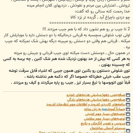
ثروتش , اعتبارش بین مردم و نفوذش , دزدیهای کلان انجام میده
خدا رحمت کنه سنائی رو که گفت:
چو دزدی باچراغ آید , گُزیده تر بَرَد کالا
==================================
2 تا جیب بر رو هم نشون داد که با هم جبب میزدند !!!
اولی توب شلوغی مىچسبه به قربانی درحالیکه با دو دستش داره با موبایلش کار
میکنه . قربانی هم وقتی دو دستش رو میبینه دیگه بهش شک نمیکنه که جیب
بره .
در همون حال , دوستش دست میکنه توی جیب قربانی و جیبش رو میزنه
به هر کسی که بیش از حد بهتون نزدیک شده هم شک کنین , چه برسه به کسی
که چسبیده بهتون .
توی شلوغی دستتون رو بکنین توی همون جیبی که اشیاء قابل سرقت توشه
جیب عقب خیلی خطرناکه خصوصا اگر که دکمه هم نداشته باشه .
قبلاً توی اتوبوسها با تیغ بسیار تیز , جیب رو پاره میکردند و کیف رو میزدند .
صرفه‌جویی دهها میلیونیِ هزینه‌های خودرو
صرفه‌جویی دهها میلیونیِ هزینه‌های زندگی
برنامه‌های کاربردی اندروید و اطلاعات مهمِ تنظیمات اندروید
جسارتاً آموزش
توبه
به زبان ساده
توصیه‌های بسیار مهم امنیتی
توصیه‌های بسیار مهم سلامتی
سرویس و تعمیر آبگرمکن و پکیج
سیستم آبرسانی ساختمان
(پمپ،مخزن،روشهای‌نصب،عیب‌یابی،تعمیر،هشدارها،توصیه‌ها)