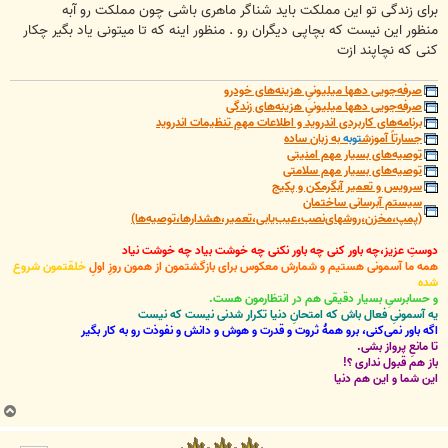
برای زندگی تو این مملکت باید شناگر ماهری باشی چون مملکت رو آبه
منظور این نیست که بچاپی دیگران رو . منظور اینه که تا میتونی یاد بگیر چکار
کنی که نچاپند ازت
صرفه‌جویی دهها میلیونیِ هزینه‌های خودرو
صرفه‌جویی دهها میلیونیِ هزینه‌های زندگی
برنامه‌های کاربردی اندروید و اطلاعات مهمِ تنظیمات اندروید
جسارتاً آموزش
توبه
به زبان ساده
توصیه‌های بسیار مهم امنیتی
توصیه‌های بسیار مهم سلامتی
سرویس و تعمیر آبگرمکن و پکیج
سیستم آبرسانی ساختمان
(پمپ،مخزن،روشهای‌نصب،عیب‌یابی،تعمیر،هشدارها،توصیه‌ها)
دوستِ عزیز،چه باور کنی چه باور نکنی چه خوشت بیاد چه خوشت نیاد
همه ما آسمونی هستیم و شمارش معکوس برای بازگشتمون از همون روزِ اولِ
خلقتمون شروع
شده
و حسابرسیِ بسیار دقیقی هم در انتظارمون هست.
یه آسمونیِ فعال باش که امتحانِ دنیا تکرار شدنی نیست که نیست
اگه باور نمی‌کنی، برو همۀ ثروت و قدرت و هوش و دانش و نفوذت رو به کار بگیر
تا مانعِ پرواز بشی.
باز هم قبول نداری ؟!
این شما و این هم دنیا
ب
ا