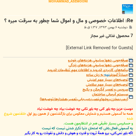
MOHAMMAD_ASEMOONI
Re: اطلاعاتِ خصوصی و مال و اموال شما چطور به سرقت میره ؟
پ
دوشنبه ۶ بهمن ۱۳۹۳, ۱:۳۷ ق.ظ
س
ت
7 محصول غذائی غیر مجاز
[External Link Removed for Guests]
صرفه‌جویی دهها میلیونیِ هزینه‌های خودرو
صرفه‌جویی دهها میلیونیِ هزینه‌های زندگی
برنامه‌های کاربردی اندروید و اطلاعات مهمِ تنظیمات اندروید
جسارتاً آموزش
توبه
به زبان ساده
توصیه‌های بسیار مهم امنیتی
توصیه‌های بسیار مهم سلامتی
سرویس و تعمیر آبگرمکن و پکیج
سیستم آبرسانی ساختمان
(پمپ،مخزن،روشهای‌نصب،عیب‌یابی،تعمیر،هشدارها،توصیه‌ها)
دوستِ عزیز،چه باور کنی چه باور نکنی چه خوشت بیاد چه خوشت نیاد
همه ما آسمونی هستیم و شمارش معکوس برای بازگشتمون از همون روزِ اولِ
خلقتمون شروع
شده
و حسابرسیِ بسیار دقیقی هم در انتظارمون هست.
یه آسمونیِ فعال باش که امتحانِ دنیا تکرار شدنی نیست که نیست
اگه باور نمی‌کنی، برو همۀ ثروت و قدرت و هوش و دانش و نفوذت رو به کار بگیر