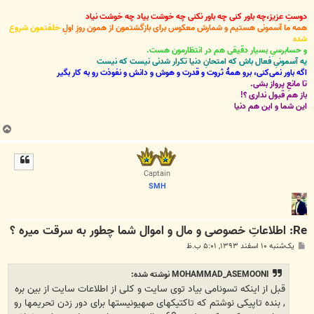
دوستِ عزیز،چه باور کنی چه باور نکنی چه خوشت بیاد چه خوشت نیاد
همه ما آسمونی هستیم و شمارش معکوس برای بازگشتمون از همون روزِ اولِ
خلقتمون شروع
شده
و حسابرسیِ بسیار دقیقی هم در انتظارمون هست.
یه آسمونیِ فعال باش که امتحانِ دنیا تکرار شدنی نیست که نیست
اگه باور نمی‌کنی، برو همۀ ثروت و قدرت و هوش و دانش و نفوذت رو به کار بگیر
تا مانعِ پرواز بشی.
باز هم قبول نداری ؟!
این شما و این هم دنیا
ب
ا
ل
ا
Captain
SMH
Re: اطلاعاتِ خصوصی و مال و اموال شما چطور به سرقت میره ؟
پ
یک‌شنبه ۱۰ اسفند ۱۳۹۳, ۵:۰۱ ب.ظ
س
ت
MOHAMMAD_ASEMOONI نوشته شده:
قبل از اینکه تسونامی بیاد توی سایت و کلی از اطلاعات سایت از بین بره
, بنده تاپیکی نوشتم که تاکتیکهای صهیونیستها برای دور زدن تحریمها رو