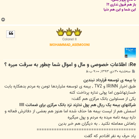
باز هم قبول نداری ؟!
این شما و این هم دنیا
ب
ا
ل
ا
Colonel II
MOHAMMAD_ASEMOONI
Re: اطلاعاتِ خصوصی و مال و اموال شما چطور به سرقت میره ؟
پ
سه‌شنبه ۳۰ دی ۱۳۹۳, ۹:۰۰ ب.ظ
س
ت
با بیمه ی توسعه قرارداد نبندین
طبق اخیار IRINN و TV2 , بیمه ی توسعه ملیاردها تومن به مردم بدهکاره بابت
خسارتهاشون اما پولی نداره پرداخت کنه
یکی از مسئولین بانک مرکزی هم گفت:
شرکتهای بیمه یک ریال هم پول ندارند نزد بانک مرکزی برای ضمانت !!!!
اسمش هم از لیست بیمه ها حذف شده اما هنوز هم بعضی از دفاترش فعاله و
داره بیمه نامه میده به مردم و پول میگیره
باهاش معامله نکنید . به دیگران هم خبر بدین
========================================
یاد حرف یه نفر افتادم که گفت