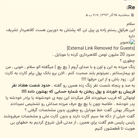
Re:
پ
سه‌شنبه ۲۵ آذر ۱۳۹۳, ۶:۱۷ ب.ظ
س
ت
سلام
این هرکولِ رستم زاده ی پیل تن که پشتش به دوربین هست کلاهبردار تشریف
داره
[External Link Removed for Guests]
حدودِ 20 ملیون تومن کلاهبرداری کرده با موبایل .
چطوری ؟
زنگ میزده به این و اون و با صدای آروم ( پچ پچ ) میگفته الو سلام , خوبی , من
تو بیمارستانم , نمیتونم بلند صحبت کنم . الان برو بانک پول برام کارت به کارت
کن . زود باش و از این حرفها !!!!
به صد و پنجاه شصت نفر زنگ زده همین رو گفته .
حدود شصت هفتاد نفر
فریبش رو خوردند و پول ریختن به شماره حسابی که بهشون داده !!!!
اونهائی که فریب میخوردند فکر میکردند این بچه ی خودشونه یا برادر خودشه یا
پدر خودشه . خلاصه چون با پچ پچ حرف میزده صداش رو تشخیص نمیدادند
خبرنگار بهش گفت خط موبایل رو چطوری بدونِ مشخصات گرفتی ؟
گفت خیلی از دکه ها سیم کارت دارند و بدون کارت ملی و مشخصات میفروشند
رئیس پلیس هم گفت برای همین , از مدتی قبل شروع کردیم به خطهای بی
هویت تا قطعشون کنیم