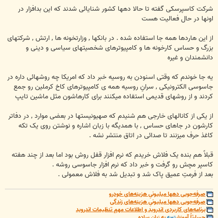
شرکت کاسپرسکی گفته تا حالا دهها کشور شنایائی شدند که این بدافزار در
اونها در حال فعالیت هست
از این هاردها همه جا استفاده شده . در بانکها , وزارتخونه ها , ارتش , شرکتهای
بزرگ و حساس کارخونه ها و کامپیوترهای شخصیتهای سیاسی و دینی و
دانشمندان و غیره
یه جا خوندم که وقتی اسنودن به روسیه خبر داد که امریکا چه روشهائی داره در
جاسوسی الکترونیکی , سرانِ روسیه همه ی کامپیوترهای کاخ کرملین رو جمع
کردند و از روشهای قدیمی استفاده میکنند برای کارهاشون مثل ماشین تایپ
از یکی از کانالهای خارجی هم شنیدم که صهیونیستها در بعضی موارد , در دفاتر
کارشون در جاهای حساس , با همدیگه با زبان اشاره و نوشتن روی یک تکه
کاغذ حرف میزنند تا صدائی در اتاق منتشر نشه .
قبلاً هم بنده یک فلاش خریدم که نرم افزار قفل روش بود اما بعد از چند هفته
کاسپر مچش رو گرفت و خبر داد که نرم افزار جاسوسی روشه .
بعد از فرمتِ عمیق پاک شد و تبدیل شد به فلاش معمولی .
صرفه‌جویی دهها میلیونیِ هزینه‌های خودرو
صرفه‌جویی دهها میلیونیِ هزینه‌های زندگی
برنامه‌های کاربردی اندروید و اطلاعات مهمِ تنظیمات اندروید
جسارتاً آموزش
توبه
به زبان ساده