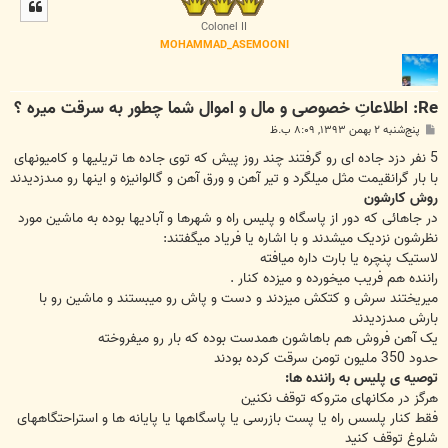
ل
ا
Colonel II
MOHAMMAD_ASEMOONI
Re: اطلاعاتِ خصوصی و مال و اموال شما چطور به سرقت میره ؟
پ
پنج‌شنبه ۲ بهمن ۱۳۹۳, ۸:۰۹ ب.ظ
س
ت
5 نفر دزد جاده ای رو گرفتند چند روز پیش که توی جاده ها تریلیها و کامیونهای
با بار گرانقیمت مثل میلگرد و تیر آهن و ورق آهن و گالوانیزه و اینها رو مىدزدیدند
روش کارشون
در جاهائی که دور از پاسگاه و پلیس راه و شهرها و آبادیها بوده به ماشین مورد
نظرشون نزدیک میشدند و با اشاره یا فریاد میگفتند:
لاستیک پنچره یا بارت داره میافته
راننده هم فریب میخورده و میزده کنار .
میریختند سرش و کتکش میزدند و دست و پاش رو میبستند و ماشین رو با
بارش مىدزدیدند
یک آهن فروش هم باهاشون همدست بوده که بار رو میفروخته
حدود 350 ملیون تومن سرقت کرده بودند
توصیه ی پلیس به راننده ها:
هرگز در مکانهای متروکه توقف نکنین
فقط کنار پلسس راه یا پست بازرسی یا پاسگاهها یا پایانه ها و استراحتگاههای
شلوغ توقف کنید