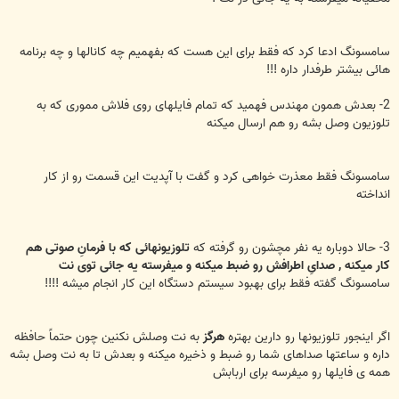
سامسونگ ادعا کرد که فقط برای این هست که بفهمیم چه کانالها و چه برنامه
هائی بیشتر طرفدار داره !!!
2- بعدش همون مهندس فهمید که تمام فایلهای روی فلاش مموری که به
تلوزیون وصل بشه رو هم ارسال میکنه
سامسونگ فقط معذرت خواهی کرد و گفت با آپدیت این قسمت رو از کار
انداخته
3- حالا دوباره یه نفر مچشون رو گرفته که
تلوزیونهائی که با فرمانِ صوتی هم
کار میکنه , صدایِ اطرافش رو ضبط میکنه و میفرسته یه جائی توی نت
سامسونگ گفته فقط برای بهبود سیستم دستگاه این کار انجام میشه !!!!
اگر اینجور تلوزیونها رو دارین بهتره
هرگز
به نت وصلش نکنین چون حتماً حافظه
داره و ساعتها صداهای شما رو ضبط و ذخیره میکنه و بعدش تا به نت وصل بشه
همه ی فایلها رو میفرسه برای اربابش