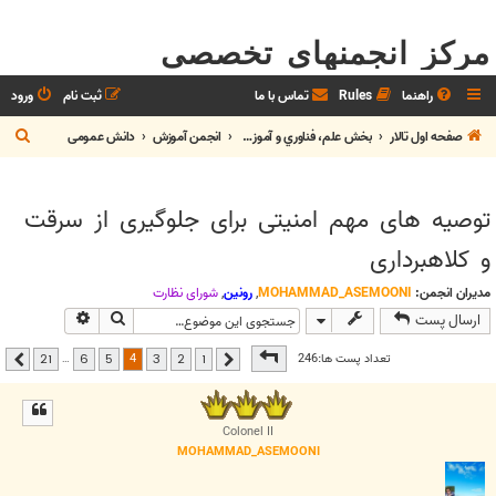
مرکز انجمنهای تخصصی
راهنما
Rules
تماس با ما
ثبت نام
ورود
ج
صفحه اول تالار
بخش علم، فناوري و آموزش
انجمن آموزش
دانش عمومی
س
ت
توصیه های مهم امنیتی برای جلوگیری از سرقت
ج
و کلاهبرداری
و
مدیران انجمن:
MOHAMMAD_ASEMOONI
,
رونین
,
شوراي نظارت
جستجو
جستجوی پیشر
ارسال پست
صفحه
4
از
21
4
تعداد پست ها:246
…
21
6
5
3
2
1
قبلی
بعدی
Colonel II
MOHAMMAD_ASEMOONI