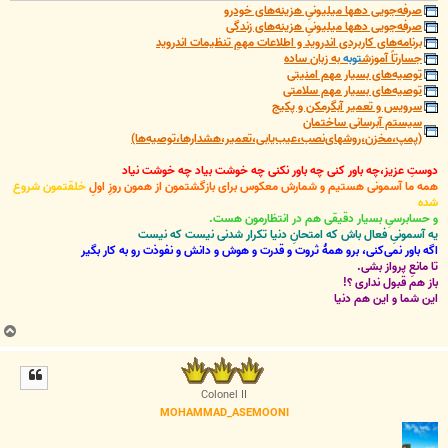
صرفه‌جویی دهها میلیونیِ هزینه‌های خودرو
صرفه‌جویی دهها میلیونیِ هزینه‌های زندگی
برنامه‌های کاربردی اندروید و اطلاعات مهمِ تنظیمات اندروید
جسارتاً آموزش
توبه
به زبان ساده
توصیه‌های بسیار مهم امنیتی
توصیه‌های بسیار مهم سلامتی
سرویس و تعمیر آبگرمکن و پکیج
سیستم آبرسانی ساختمان
(پمپ،مخزن،روشهای‌نصب،عیب‌یابی،تعمیر،هشدارها،توصیه‌ها)
دوستِ عزیز،چه باور کنی چه باور نکنی چه خوشت بیاد چه خوشت نیاد
همه ما آسمونی هستیم و شمارش معکوس برای بازگشتمون از همون روزِ اولِ
خلقتمون شروع
شده
و حسابرسیِ بسیار دقیقی هم در انتظارمون هست.
یه آسمونیِ فعال باش که امتحانِ دنیا تکرار شدنی نیست که نیست
اگه باور نمی‌کنی، برو همۀ ثروت و قدرت و هوش و دانش و نفوذت رو به کار بگیر
تا مانعِ پرواز بشی.
باز هم قبول نداری ؟!
این شما و این هم دنیا
ب
ا
ل
ا
Colonel II
MOHAMMAD_ASEMOONI