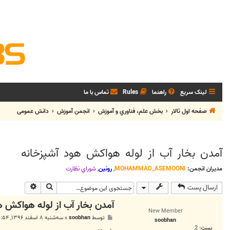
لینک سریع
راهنما
Rules
تماس با ما
صفحه اول تالار
بخش علم، فناوري و آموزش
انجمن آموزش
دانش عمومی
آمدن بخار آب از لوله هواکش هود آشپزخانه
مدیران انجمن:
MOHAMMAD_ASEMOONI
,
رونین
,
شوراي نظارت
جستجو
جستجوی پی
ارسال پست
آمدن بخار آب از لوله هواکش ه
New Member
پ
توسط
soobhan
»
سه‌شنبه ۸ اسفند ۱۳۹۶, ۱۰:۵۴ ق.ظ
soobhan
س
پست:
2