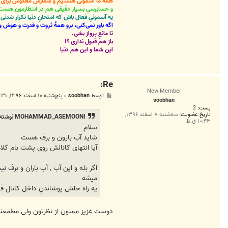
همه ما آسمونی هستیم و شمارش معکوس برای باز
و حسابرسیِ بسیار دقیقی هم در انتظارمون هست
یه آسمونیِ فعال باش که امتحانِ دنیا تکرار شد
اگه باور نمی‌کنی، برو همۀ ثروت و قدرت و هوش و 
تا مانعِ پرواز بشی.
باز هم قبول نداری ؟!
این شما و این هم دنیا
Re:
New Member
پ
توسط
soobhan
»
پنج‌شنبه ۱۰ اسفند ۱۳۹۶, ۱۲:۳۱ ب.ظ
soobhan
س
پست:
2
ت
تاریخ عضویت:
سه‌شنبه ۸ اسفند ۱۳۹۶,
MOHAMMAD_ASEMOONI نوشته شده:
۱۰:۴۳ ق.ظ
سلام
شاید آب بارون و برف هست
آیا انتهای کانالش روی پشت بام کلا
اگر بله و این آب , آب باران و بر
میشه
یه راه حلش پوشاندنِ داخل کانال ف
دوست عزیز ممنون از نظرتون ولی مطمعنا