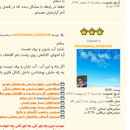
ت
با سلام
تاریخ عضویت:
سه‌شنبه ۸ اسفند ۱۳۹۶,
لطفا در رابطه با مشکل بنده که در فصل 
۱۰:۴۳ ق.ظ
آخر آپارتمان هستم .
پ
توسط
MOHAMMAD_ASEMOONI
»
سه‌شنبه ۸ اسفند ۱۳۹۶, ۵:۲۷ ب
س
Colonel II
ت
سلام
MOHAMMAD_ASEMOONI
شاید آب بارون و برف هست
آیا انتهای کانالش روی پشت بام کلاهک دا
اگر بله و این آب , آب باران و برف نیس
یه راه حلش پوشاندنِ داخل کانال فلزی ب
صرفه‌جویی دهها میلیونیِ هزینه‌های خودرو
صرفه‌جویی دهها میلیونیِ هزینه‌های زندگی
پست:
4698
برنامه‌های کاربردی اندروید و اطلاعات مهمِ تنظ
تاریخ عضویت:
یک‌شنبه ۱۲ اردیبهشت ۱۳۸۹,
۱۲:۴۴ ب.ظ
جسارتاً آموزش
توبه
به زبان ساده
محل اقامت:
زمین پهناور خدا ( أرضُ الله
توصیه‌های بسیار مهم امنیتی
الواسعة)
توصیه‌های بسیار مهم سلامتی
سپاس‌های ارسالی:
4752 بار
سرویس و تعمیر آبگرمکن و پکیج
سپاس‌های دریافتی:
8776 بار
سیستم آبرسانی ساختمان (پمپ،مخزن،روشهای
دوستِ عزیز،چه باور کنی چه باور نکنی چه خوشت