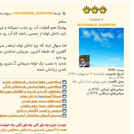
پ
توسط
MOHAMMAD_ASEMOONI
»
پنج‌شنبه ۱۰ اسفند ۱۳۹۶, ۴:۴۱ 
س
Colonel II
ت
سلام
MOHAMMAD_ASEMOONI
پولیکا هم قطرات آب رو جذب نمیکنه و لیز 
باید داخل لوله از جنسی باشه که آب رو
اما سوال اینه که چرا داخل لوله اینقدر سر
گفتین که طبقه آخرین. مزیتش نداشتنِ
رو داره .
شاید با ن
شدنِ زیادش شده
پست:
4698
تاریخ عضویت:
یک‌شنبه ۱۲ اردیبهشت ۱۳۸۹,
۱۲:۴۴ ب.ظ
محل اقامت:
زمین پهناور خدا ( أرضُ الله
صرفه‌جویی دهها میلیونیِ هزینه‌های خودرو
الواسعة)
صرفه‌جویی دهها میلیونیِ هزینه‌های زندگی
سپاس‌های ارسالی:
4752 بار
برنامه‌های کاربردی اندروید و اطلاعات مهمِ تنظ
سپاس‌های دریافتی:
8776 بار
جسارتاً آموزش
توبه
به زبان ساده
توصیه‌های بسیار مهم امنیتی
توصیه‌های بسیار مهم سلامتی
سرویس و تعمیر آبگرمکن و پکیج
سیستم آبرسانی ساختمان (پمپ،مخزن،روشهای
دوستِ عزیز،چه باور کنی چه باور نکنی چه خوشت
همه ما آسمونی هستیم و شمارش معکوس برای باز