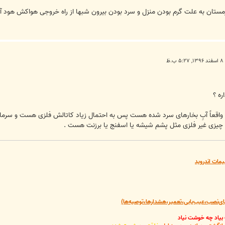
زمستان به علت گرم بودن منزل و سرد بودن بیرون شبها از راه خروجی هواکش هود آش
.ظ
ره ؟
ت و واقعاً آبِ بخارهای سرد شده هست پس به احتمال زیاد کاتالش فلزی هست و سرم
ا چیزی غیر فلزی مثل پشم شیشه یا اسفنج یا برزنت هست .
یمات اندروید
‌نصب،عیب‌یابی،تعمیر،هشدارها،توصیه‌ها)
 بیاد چه خوشت نیاد