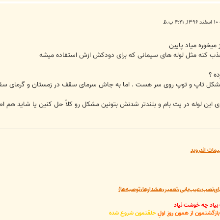
ب.ظ
میخوره میاد پایین
 جذب کنه مثل لوله های سیمانی که برای دودکش ازش استفاده میشه
ده ؟
 مشکل تاپ و توپ روی سر هست . اما به جاش سرمای سقف در زمستان و گرمای س
صب یک لوله سیمانی 2 متری روی این لوله در پت بام و بلندتر شدنش بتونین مشکل رو کلاً حل کنین
یمات اندروید
‌نصب،عیب‌یابی،تعمیر،هشدارها،توصیه‌ها)
 بیاد چه خوشت نیاد
گشتمون از همون روزِ اولِ
خلقتمون شروع شده