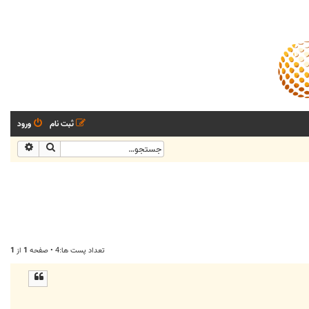
ثبت نام
ورود
جستجو
جستجو
تعداد پست ها:4 • صفحه
1
از
1