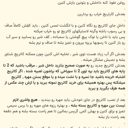
روغن نفوذ کنه داخلش و بتونین بازش کنین
.
بعدش کارتریج خراب رو بردارین
.
داخلِ جای کاتریج رو نگاه کنین و با انگشت لمس کنین . باید کفِش کاملاً صاف
و بی رسوب باشه وگرنه لاستیکهای کاتریج نو رو خراب میکنه
پس باید با ناخن یا نوک پیچ گوشتی یا سمباده , کف شیر رو بسابید و سیر آب
رو باز کنین تا رسوبها بریزه بیرون و تمیز بشه تا صاف و نرم بشه
.
بعدش اگر آب زیاد هست توی شیر , تخلیه اش کنین چون ممکنه کاتریج شناور
بشه و نصبش مشکل میشه .
بعدش کاتریج جدید رو
به صورت صحیح بذارید داخل شیر . مراقب باشید که 2 تا
پایه های کاتریج باید بره توی 2 تا سوراخی که براشون تعبیه شده . اگر کاتریج
اشتباه خریده باشید جا نمیره و با نشت میده و یا موقع بستنِ مهره , کاتریج
میشکنه پس بهتره همیشه برای خرید کاتریج نمونه ببرید و یا ازش چند عکس از
همه طرف بگیرید و ببرید
.
بعد از نصب کاتریج در جای خودش ,باید مهره رو ببندید .
هیچ واشری لازم
نیست بین مهره و کاتریج بسته بشه .
و بهتره رزوه های مهره رو با برس سیمی
تمیز و براق کنین و بهش کمی گریس بمالین تا هم راحت بسته بشه و هم دفعه
بعد راحت باز بشه
.