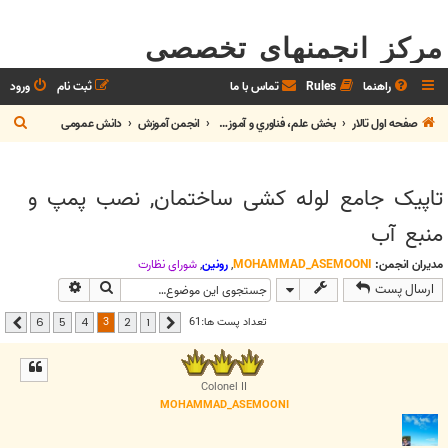
مرکز انجمنهای تخصصی
راهنما
Rules
تماس با ما
ثبت نام
ورود
ج
صفحه اول تالار
بخش علم، فناوري و آموزش
انجمن آموزش
دانش عمومی
س
ت
تاپیک جامع لوله کشی ساختمان, نصب پمپ و
ج
منبع آب
و
مدیران انجمن:
MOHAMMAD_ASEMOONI
,
رونین
,
شوراي نظارت
جستجو
جستجوی پیشر
ارسال پست
3
تعداد پست ها:61
6
5
4
2
1
قبلی
بعدی
Colonel II
MOHAMMAD_ASEMOONI