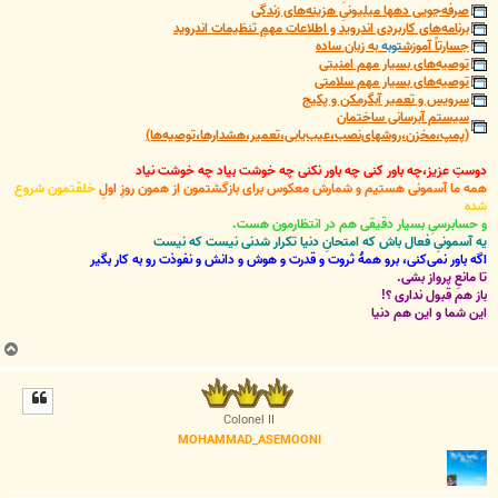
صرفه‌جویی دهها میلیونیِ هزینه‌های زندگی
برنامه‌های کاربردی اندروید و اطلاعات مهمِ تنظیمات اندروید
جسارتاً آموزش
توبه
به زبان ساده
توصیه‌های بسیار مهم امنیتی
توصیه‌های بسیار مهم سلامتی
سرویس و تعمیر آبگرمکن و پکیج
سیستم آبرسانی ساختمان
(پمپ،مخزن،روشهای‌نصب،عیب‌یابی،تعمیر،هشدارها،توصیه‌ها)
دوستِ عزیز،چه باور کنی چه باور نکنی چه خوشت بیاد چه خوشت نیاد
همه ما آسمونی هستیم و شمارش معکوس برای بازگشتمون از همون روزِ اولِ
خلقتمون شروع
شده
و حسابرسیِ بسیار دقیقی هم در انتظارمون هست.
یه آسمونیِ فعال باش که امتحانِ دنیا تکرار شدنی نیست که نیست
اگه باور نمی‌کنی، برو همۀ ثروت و قدرت و هوش و دانش و نفوذت رو به کار بگیر
تا مانعِ پرواز بشی.
باز هم قبول نداری ؟!
این شما و این هم دنیا
ب
ا
ل
ا
Colonel II
MOHAMMAD_ASEMOONI