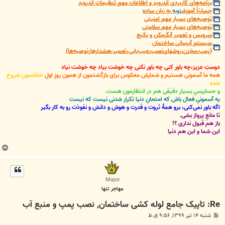
برنامه‌های کاربردی اندروید و اطلاعات مهمِ تنظیمات اندروید
جسارتاً آموزش
توبه
به زبان ساده
توصیه‌های بسیار مهم امنیتی
توصیه‌های بسیار مهم سلامتی
سرویس و تعمیر آبگرمکن و پکیج
سیستم آبرسانی ساختمان
(پمپ،مخزن،روشهای‌نصب،عیب‌یابی،تعمیر،هشدارها،توصیه‌ها)
دوستِ عزیز،چه باور کنی چه باور نکنی چه خوشت بیاد چه خوشت نیاد
همه ما آسمونی هستیم و شمارش معکوس برای بازگشتمون از همون روزِ اولِ
خلقتمون شروع
شده
و حسابرسیِ بسیار دقیقی هم در انتظارمون هست.
یه آسمونیِ فعال باش که امتحانِ دنیا تکرار شدنی نیست که نیست
اگه باور نمی‌کنی، برو همۀ ثروت و قدرت و هوش و دانش و نفوذت رو به کار بگیر
تا مانعِ پرواز بشی.
باز هم قبول نداری ؟!
این شما و این هم دنیا
ب
ا
ل
ا
Major
مهاجر تنها
Re: تاپیک جامع لوله کشی ساختمان, نصب پمپ و منبع آب
پ
شنبه ۱۴ تیر ۱۳۹۹, ۹:۵۶ ق.ظ
س