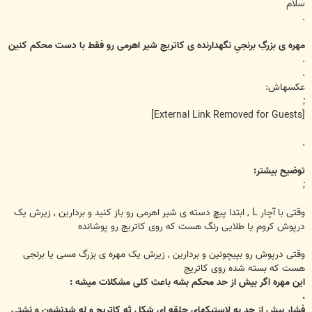
ت
سلام
.
مهره ی بزرگِ برنجیِ نگهدارنده ی کاتریج شیر اهرمی رو فقط با دست محکم کنین
.
.
عکسهاش:
;
[External Link Removed for Guests]
.
توضیح بیشتر:
;
وقتی با آچار L , ابتدا پیچ دسته ی شیر اهرمی رو باز کنید و بردارین , زیرش یک
درپوش کروم یا طلایی رنگ هست که روی کاتریج رو پوشانده
وقتی درپوش رو بپیچونین و بردارین , زیرش یک مهره ی بزرگ مسی یا برنجی
هست که بسته شده روی کاتریج
این مهره اگر بیش از حد محکم بشه باعث کلی مشکلات میشه :
.
فشار بیش از حد به لاستیکهای حلقه ای شکلِ تَهِ کاتریج و لِه شدنشون و نشتی