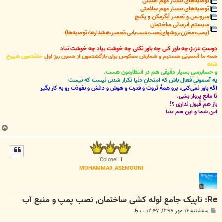
توصیه‌های بسیار مهم امنیتی
توصیه‌های بسیار مهم سلامتی
سرویس و تعمیر آبگرمکن و پکیج
سیستم آبرسانی ساختمان
(پمپ،مخزن،روشهای‌نصب،عیب‌یابی،تعمیر،هشدارها،توصیه‌ها)
دوستِ عزیز،چه باور کنی چه باور نکنی چه خوشت بیاد چه خوشت نیاد
همه ما آسمونی هستیم و شمارش معکوس برای بازگشتمون از همون روزِ اولِ
خلقتمون شروع
شده
و حسابرسیِ بسیار دقیقی هم در انتظارمون هست.
یه آسمونیِ فعال باش که امتحانِ دنیا تکرار شدنی نیست که نیست
اگه باور نمی‌کنی، برو همۀ ثروت و قدرت و هوش و دانش و نفوذت رو به کار بگیر
تا مانعِ پرواز بشی.
باز هم قبول نداری ؟!
این شما و این هم دنیا
ب
ا
ل
ا
Colonel II
MOHAMMAD_ASEMOONI
Re: تاپیک جامع لوله کشی ساختمان, نصب پمپ و منبع آب
پ
سه‌شنبه ۱۶ مهر ۱۳۹۸, ۱۲:۴۷ ب.ظ
س