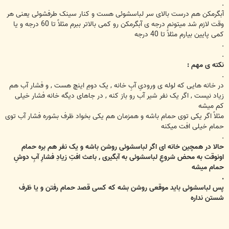
.
آبگرمکن هم درست بالای سر لباسشوئی هست و کنار سینک طرفشوئی یعنی هر
وقت لازم شد میتونم درجه ی آبگرمکن رو کمی بالاتر ببرم مثلاً تا 60 درجه و یا
کمی پایین بیارم مثلاً تا 40 درجه
.
.
نکته ی مهم :
.
در خانه هایی که لوله ی ورودیِ آبِ خانه , یک دومِ اینچ هست , و فشار آب هم
زیاد نیست , اگر یک نفر شیر آب رو باز کنه , در جاهای دیگه خانه فشار خیلی
کم میشه
مثلاً اگر یکی توی حمام باشه و همزمان هم یکی بخواد ظرف بشوره فشار آب توی
حمام خیلی افت میکنه
.
حالا در همچین خانه ای اگر لباسشوئی روشن باشه و یک نفر هم بره حمام
اونوقت به محض شروعِ لباسشوئی به آبگیری , باعث افتِ زیادِ فشارِ آبِ دوشِ
حمام میشه
.
پس لباسشوئی باید موقعی روشن بشه که کسی قصد حمام رفتن و یا ظرف
شستن نداره
.