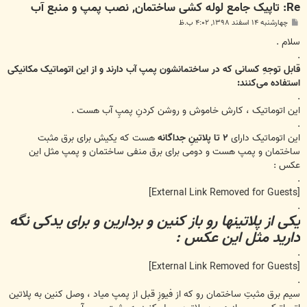
Re: تاپیک جامع لوله کشی ساختمان, نصب پمپ و منبع آب
پ
چهارشنبه ۱۴ اسفند ۱۳۹۸, ۴:۰۲ ب.ظ
س
ت
سلام .
.
قابل توجهِ کسانی که در ساختمانشون پمپ آب دارند و از این اتوماتیک مکانیکی
استفاده می‌کنند:
.
این اتوماتیک ، کارش خاموش و روشن کردنِ پمپِ آب هست .
.
این اتوماتیک دارای
۲ تا پلاتینِ جداگانه
هست که یکیش برای برق مثبت
ساختمان و پمپ هست و دومی برای برق منفی ساختمان و پمپ مثل این
عکس :
.
[External Link Removed for Guests]
.
یکی از پلاتینها رو باز کنین و بردارین و برای یدکی نگه
دارید مثل این عکس :
.
[External Link Removed for Guests]
.
سیم برق مثبتِ ساختمان رو که از فیوزِ قبل از پمپ میاد ، وصل کنین به پلاتین