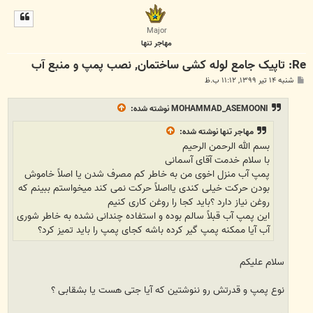
ل
ا
Major
مهاجر تنها
Re: تاپیک جامع لوله کشی ساختمان, نصب پمپ و منبع آب
پ
شنبه ۱۴ تیر ۱۳۹۹, ۱۱:۱۲ ب.ظ
س
ت
MOHAMMAD_ASEMOONI
نوشته شده:
مهاجر تنها
نوشته شده:
بسم الله الرحمن الرحیم
با سلام خدمت آقای آسمانی
پمپ آب منزل اخوی من به خاطر کم مصرف شدن یا اصلاً خاموش
بودن حرکت خیلی کندی یااصلاً حرکت نمی کند میخواستم ببینم که
روغن نیاز دارد ؟باید کجا را روغن کاری کنیم
این پمپ آب قبلاً سالم بوده و استفاده چندانی نشده به خاطر شوری
آب آیا ممکنه پمپ گیر کرده باشه کجای پمپ را باید تمیز کرد؟
سلام علیکم
نوع پمپ و قدرتش رو ننوشتین که آیا جتی هست یا بشقابی ؟