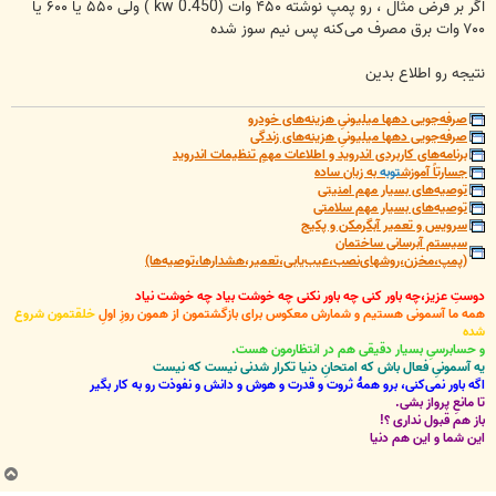
اگر بر فرض مثال ، رو پمپ نوشته ۴۵۰ وات (0.450 kw ) ولی ۵۵۰ یا ۶۰۰ یا
۷۰۰ وات برق مصرف می‌کنه پس نیم سوز شده
نتیجه رو اطلاع بدین
صرفه‌جویی دهها میلیونیِ هزینه‌های خودرو
صرفه‌جویی دهها میلیونیِ هزینه‌های زندگی
برنامه‌های کاربردی اندروید و اطلاعات مهمِ تنظیمات اندروید
جسارتاً آموزش
توبه
به زبان ساده
توصیه‌های بسیار مهم امنیتی
توصیه‌های بسیار مهم سلامتی
سرویس و تعمیر آبگرمکن و پکیج
سیستم آبرسانی ساختمان
(پمپ،مخزن،روشهای‌نصب،عیب‌یابی،تعمیر،هشدارها،توصیه‌ها)
دوستِ عزیز،چه باور کنی چه باور نکنی چه خوشت بیاد چه خوشت نیاد
همه ما آسمونی هستیم و شمارش معکوس برای بازگشتمون از همون روزِ اولِ
خلقتمون شروع
شده
و حسابرسیِ بسیار دقیقی هم در انتظارمون هست.
یه آسمونیِ فعال باش که امتحانِ دنیا تکرار شدنی نیست که نیست
اگه باور نمی‌کنی، برو همۀ ثروت و قدرت و هوش و دانش و نفوذت رو به کار بگیر
تا مانعِ پرواز بشی.
باز هم قبول نداری ؟!
این شما و این هم دنیا
ب
ا