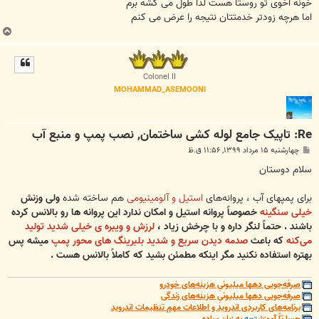
خونه اخوی تو روستا هست لذا طول می کشه برم
اما هرچه زودتر خدمتتان نتیجه را عرض می کنم
ب
ا
ل
ا
Colonel II
MOHAMMAD_ASEMOONI
Re: تاپیک جامع لوله کشی ساختمان, نصب پمپ و منبع آب
پ
چهارشنبه ۱۵ مرداد ۱۳۹۹, ۱۱:۵۶ ق.ظ
س
ت
سلام دوستان
برای پمپهای آب ، پروانه‌های
استیل و آلومینیومی
هم ساخته شده
ولی وزنش
خیلی سنگینه
خصوصاً پروانه استیل و امکان ندارد این پروانه ها رو بالانس کرده
باشند . حتماً لنگر داره و با چرخش زیاد ،
لرزش و ویبره ی خیلی شدید تولید
می‌کنه
که باعث
صدمه دیدن سریع و شدید بلبرینگ های محور پمپ
میشه پس
بهتره استفاده نکنید مگر اینکه مطمئن بشید که کاملاً بالانس هست .
صرفه‌جویی دهها میلیونیِ هزینه‌های خودرو
صرفه‌جویی دهها میلیونیِ هزینه‌های زندگی
برنامه‌های کاربردی اندروید و اطلاعات مهمِ تنظیمات اندروید
جسارتاً آموزش
توبه
به زبان ساده