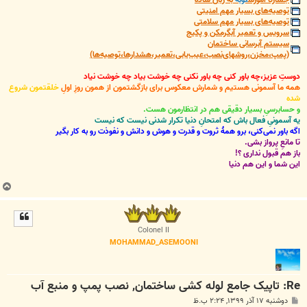
توصیه‌های بسیار مهم امنیتی
توصیه‌های بسیار مهم سلامتی
سرویس و تعمیر آبگرمکن و پکیج
سیستم آبرسانی ساختمان
(پمپ،مخزن،روشهای‌نصب،عیب‌یابی،تعمیر،هشدارها،توصیه‌ها)
دوستِ عزیز،چه باور کنی چه باور نکنی چه خوشت بیاد چه خوشت نیاد
همه ما آسمونی هستیم و شمارش معکوس برای بازگشتمون از همون روزِ اولِ
خلقتمون شروع
شده
و حسابرسیِ بسیار دقیقی هم در انتظارمون هست.
یه آسمونیِ فعال باش که امتحانِ دنیا تکرار شدنی نیست که نیست
اگه باور نمی‌کنی، برو همۀ ثروت و قدرت و هوش و دانش و نفوذت رو به کار بگیر
تا مانعِ پرواز بشی.
باز هم قبول نداری ؟!
این شما و این هم دنیا
ب
ا
ل
ا
Colonel II
MOHAMMAD_ASEMOONI
Re: تاپیک جامع لوله کشی ساختمان, نصب پمپ و منبع آب
پ
دوشنبه ۱۷ آذر ۱۳۹۹, ۲:۲۴ ب.ظ