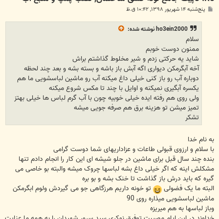
پ
پنج‌شنبه ۱۴ شهریور ۱۳۹۸, ۱۰:۴۲ ق.ظ
س
ت
ho3ein2000
نوشته شده:
سلام
ممنون دوست خوبم
شاید یه حرکتی زدم و شیر مخلوط گذاشتم براش
آخه آبگرمکن دیواری اگه آبش باز باشه و بسته بشه و بعد چند لحظه
دوباره آب رو باز کنی خیلی داغ میکنه آب رو ماشین لباسشویی ما هم
یکسره آبگیری نمیکنه و اوایل با چند تا مکس شروع میکنه
ولی روی هم رفته ایده خیلی خوبیه چون با آب گرم لباس ها خیلی بهتز
تمیز میشن تو هزینه برق هم صرفه جویی میشه
تشکر
به نام خدا
با سلام و ارزوی قبولی طاعات و عزاداریهای شما دوست گرامی
بنده چند سال قبل برای ماشین در جلو شیشه ای این کار را انجام دادم تنها
مشکلش اینه که اگر خیلی داغ بشه لباسها چروک میشه والبته بو خاصی می
گیره که باید درش باز گذاشت تا خنک بشه و بو بره
البته ما یک فضولی
تو خونه داریم هرزگاهی جو می گیردش ولوم ابگرمکن
ماشین لباسشویی میذاره روی 90
وباز لباسها به هم میریزه
خداوند در این ایام مصیبت توفیق نوکری سید سرور شهیدان را به همه ما عنایت