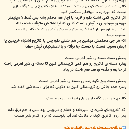
مهره رو باید اول با دست تا جایی که میتونین محکم کنین و اگر همین اندازه
کافی هست و تست کردین و نشت نمیده از اطرافِ کاتریج پس دیگه نیازی
نیست که مهره رو با انبرقفلی محکمتر کنید
اگر کاتریج کمی نشت داره و لازمه با آچار هم محکم بشه پس فقط 5 میلیمتر
مهره رو بچرخونین با آچار و تست کنین که آیا نشتیش متوقف شده یا نه
باید همینطور هر بار فقط 5 میلیمتر مکحمش کنین و تست کنین تا به حد
مطلوب برسه
اگه هر چی محکمش میکنین باز هم نشتی داره پس با کاتریج اشتباه خریدین یا
زیرش رسوب هست یا درست جا نرفته و یا لاستیکهای تَهِش خرابه
.
بعدش نوبت دسته ی شیر اهرمی هست
بهتره دسته ی کاتریج رو هم کمی گریسمالی کنین تا دسته ی شیر اهرمی راحت
تر جا بره و دفعه ی بعد هم راحت در بیاد
.
بعدش نوبت پیچ نگهدارنده ی دسته ی شیر اهرمی هست
بهتره همه جاش رو گریسمالی کنین به دلایلی که برای دسته شیر گفته شد
.
کاتریج خراب رو نگه دارین برای نمونه برای خرید بعدی
.
اگه کاتریجهای شیرهای آشپرخانه و حمام و سرویس بهداشتی با هم فرق داره
پس روی کاتریج کهنه با ماژیک ضد آب بنویسید که برای کدام شیر هست
صرفه‌جویی دهها میلیونیِ هزینه‌های خودرو