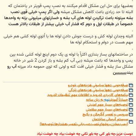
بعضیها برای حل این مشکل اقدام میکنند به نصبِ پمپ قویتر در یاختمان که
البته تا حد زیادی باعث کاهش مشکل میشه
ولی اگر پمپِ خیلی قوی نصب
بشه میتونه باعث ترکیدنِ لوله های آب بشه و خسارتهای میلیونی بزنه به واحدها
خصوصاً در طبقاتِ اول و دوم که فشار آب خیلی بیشتر از طبقات بالاتر هست
.
البته وجدانِ لوله کش و درست جوش دادنِ لوله ها با اُتویِ لوله کشی هم خیلی
مهم هست در دوام و استحکام لوله ها
.
در ساختمانهای بساز بندازی اکثراً با لوله ی یک دوم اینچ لوله کشی شده بین
پمپ و واحدها که باعث میشه دِبیِ آب کم بشه و باز کردن 2 شیر در خانه
مشکل ساز بشه و فشار خیلی افت کنه و اونی که توی حمومه داد میزنه
آب رو
ببندییییییین
صرفه‌جویی دهها میلیونیِ هزینه‌های خودرو
صرفه‌جویی دهها میلیونیِ هزینه‌های زندگی
برنامه‌های کاربردی اندروید و اطلاعات مهمِ تنظیمات اندروید
جسارتاً آموزش
توبه
به زبان ساده
توصیه‌های بسیار مهم امنیتی
توصیه‌های بسیار مهم سلامتی
سرویس و تعمیر آبگرمکن و پکیج
سیستم آبرسانی ساختمان
(پمپ،مخزن،روشهای‌نصب،عیب‌یابی،تعمیر،هشدارها،توصیه‌ها)
دوستِ عزیز،چه باور کنی چه باور نکنی چه خوشت بیاد چه خوشت نیاد