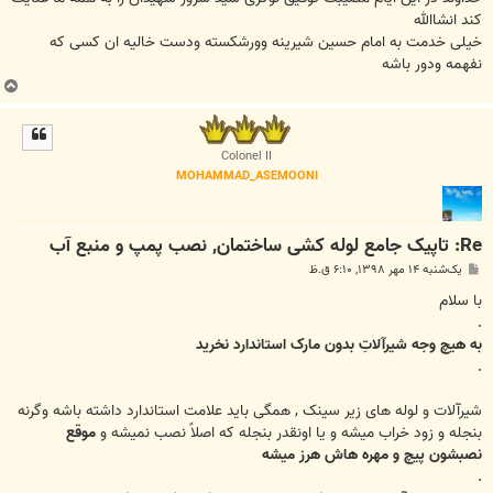
کند انشاالله
خیلی خدمت به امام حسین شیرینه وورشکسته ودست خالیه ان کسی که
نفهمه ودور باشه
ب
ا
ل
ا
Colonel II
MOHAMMAD_ASEMOONI
Re: تاپیک جامع لوله کشی ساختمان, نصب پمپ و منبع آب
پ
یک‌شنبه ۱۴ مهر ۱۳۹۸, ۶:۱۰ ق.ظ
س
ت
با سلام
.
به هیچ وجه شیرآلاتِ بدون مارک استاندارد نخرید
.
شیرآلات و لوله های زیر سینک , همگی باید علامت استاندارد داشته باشه وگرنه
بنجله و زود خراب میشه و یا اونقدر بنجله که اصلاً نصب نمیشه و
موقع
نصبشون پیچ و مهره هاش هرز میشه
.