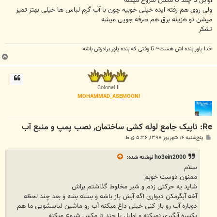
اوایل با چند تا مکس شروع میکنه
ولی روی هم رفته ایده خیلی خوبیه چون با آب گرم لباس ها خیلی بهتز تمیز
میشن تو هزینه برق هم صرفه جویی میشه
تشکر
خدا یاور بنده اش هست~ تا وقتی که بنده یاور برادرش باشه
ب
ا
ل
ا
Colonel II
MOHAMMAD_ASEMOONI
Re: تاپیک جامع لوله کشی ساختمان, نصب پمپ و منبع آب
پ
پنج‌شنبه ۱۴ شهریور ۱۳۹۸, ۵:۳۶ ق.ظ
س
ت
ho3ein2000
نوشته شده:
سلام
ممنون دوست خوبم
شاید یه حرکتی زدم و شیر مخلوط گذاشتم براش
آخه آبگرمکن دیواری اگه آبش باز باشه و بسته بشه و بعد چند لحظه
دوباره آب رو باز کنی خیلی داغ میکنه آب رو ماشین لباسشویی ما هم
یکسره آبگیری نمیکنه و اوایل با چند تا مکس شروع میکنه