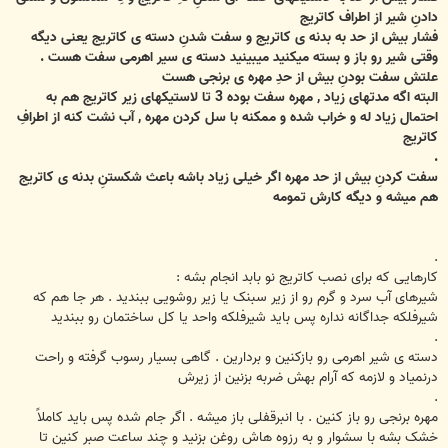
دادنِ شیر از اطراف کاتریج
فشار بیش از حد به بدنه ی کاتریج و سفت شدنِ دسته ی کاتریج یعنی دیگه
وقتی شیر رو باز و بسته میکنید میبینید دسته ی سیر اهرمی سفت هست .
علتش سفت بودنِ بیش از حدِ مهره ی برنجی هست
البته اگه مدتهای زیاد , مهره سفت بوده 3 تا لاستیکهای زیر کاتریج هم به
احتمال زیاد له و خراب شده و ممکنه با سل کردن مهره , آب نشت کنه از اطرافِ
کاتریج
.
سفت کردنِ بیش از حد مهره اگر خیلی زیاد باشه باعث شکستنِ بدنه ی کاتریج
هم میشه و دیگه کارش تمومه
.
کارهایی که برای نصب کاتریج نو بابد انجام بشه :
شیرهای آب سرد و گرم رو از زیر سبنک یا زیر روشویی ببندید . هر جا هم که
شیرفلکه جداگانه نداره پس باید شیرفلکه واحد یا کل ساختمان رو ببندید
.
دسته ی شیر اهرمی رو بازکنین و بردارین . گاهی بسیار رسوب گرفته و راحت
درنمیاد و لازمه که آرام بهش ضربه بزنین از زیرش
.
مهره برنجی رو باز کنین . با انبرقفلی باز میشه . اگر جام شده پس باید کاملاً
خشک بشه با سشوار و به رزوه هاش روغن بزنید و چند ساعت صبر کنین تا