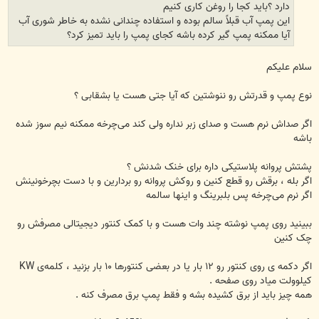
دارد ؟باید کجا را روغن کاری کنیم
این پمپ آب قبلاً سالم بوده و استفاده چندانی نشده به خاطر شوری آب
آیا ممکنه پمپ گیر کرده باشه کجای پمپ را باید تمیز کرد؟
سلام علیکم
نوع پمپ و قدرتش رو ننوشتین که آیا جتی هست یا بشقابی ؟
اگر صداش نرم هست و صدای زبر نداره ولی کند می‌چرخه ممکنه نیم سوز شده
باشه
پشتش پروانه پلاستیکی داره برای خنک شدنش ؟
اگر بله ، برقش رو قطع کنین و روکش پروانه رو بردارین و با دست بچرخونینش
اگر نرم می‌چرخه پس بلبرینگ و اینها سالمه
ببینید روی پمپ نوشته چند وات هست و با کمک کنتور دیجیتالی مصرفش رو
چک کنین
اگر دکمه ی روی کنتور رو ۱۲ بار یا در بعضی کنتورها ۱۰ بار بزنید ، کلمه‌ی KW
کیلوولت میاد روی صفحه .
همه چیز باید از برق کشیده بشه و فقط پمپ برق مصرف کنه .