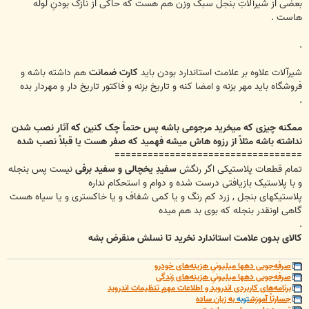
بعضی از شیرآلاتِ بنجل سبک وزن هم هست که حاکی از نازک بودنِ لوله
هاست .
.
شیرآلات علاوه بر علامت استاندارد بودن باید
کارت ضمانت
هم داشته باشه و
فروشگاه باید مهر بزنه و امضا کنه و تاریخ بزنه و فاکتور تاریخ دار و مهردار بده
.
ممکنه چیزی که میخرید مرجوعی باشه پس حتماً چک کنین که آثار نصب شدن
نداشته باشه مثلاً از رزوه هاش میشه فهمید که صفر هست یا قبلاً نصب شده
==================================
تمام قطعات پلاستیکی اگر رنگش
سفیدِ یخچالی و سفید برفی
نیست پس بنجله
و با پلاستیک بازیافتی درست شده و دوام و استحکام نداره
پلاستیکهای بنجل , زرد کم رنگ و یا کمی شفاف و یا خاکستری و یا سیاه هست
گاهی اونقدر بنجله که بوی بد هم میده
.
کالای بدون علامت استاندارد نخرید تا نسلش منقرض بشه
صرفه‌جویی دهها میلیونیِ هزینه‌های خودرو
صرفه‌جویی دهها میلیونیِ هزینه‌های زندگی
برنامه‌های کاربردی اندروید و اطلاعات مهمِ تنظیمات اندروید
جسارتاً آموزش
توبه
به زبان ساده