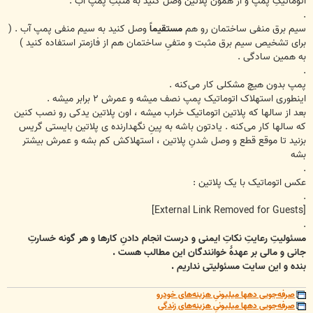
اتوماتیکِ پمپ و از همون پلاتین وصل کنید به مثبتِ پمپ آب .
.
سیم برق منفی ساختمان رو هم
مستقیماً
وصل کنید به سیم منفی پمپ آب . (
برای تشخیص سیم برق مثبت و متفیِ ساختمان هم از فازمتر استفاده کنید )
به همین سادگی .
.
پمپ بدون هیچ مشکلی کار می‌کنه .
اینطوری استهلاک اتوماتیک پمپ نصف میشه و عمرش ۲ برابر میشه .
بعد از سالها که پلاتین اتوماتیک خراب میشه ، اون پلاتین یدکی رو نصب کنین
که سالها کار می‌کنه . یادتون باشه به پینِ نگهدارنده ی پلاتین بایستی گریس
بزنید تا موقع قطع و وصل شدنِ پلاتین ، استهلاکش کم بشه و عمرش بیشتر
بشه
.
عکس اتوماتیک با یک پلاتین :
.
[External Link Removed for Guests]
.
مسئولیتِ رعایتِ نکاتِ ایمنی و درست انجام دادنِ کارها و هر گونه خسارتِ
جانی و مالی بر عهدۀ خوانندگان این مطالب هست .
بنده و این سایت مسئولیتی نداریم .
صرفه‌جویی دهها میلیونیِ هزینه‌های خودرو
صرفه‌جویی دهها میلیونیِ هزینه‌های زندگی