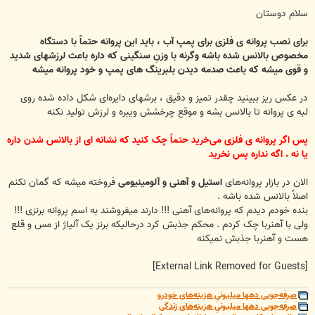
س
ت
سلام دوستان
برای نصب پروانه ی فلزی برای پمپ آب ، باید این پروانه حتماً با دستگاه
مخصوص بالانس شده باشه وگرنه با وزنِ سنگینی که داره باعث لرزشهای شدید
و قوی میشه که باعث صدمه دیدن بلبرینگ های پمپ و خود پروانه میشه
در عکس ریز ببینید چقدر تمیز و دقیق ، برشهای دایره‌ای شکل داده شده روی
لبه ی پروانه تا بالانس بشه و موقع چرخشش ویبره و لرزش تولید نکنه
پس اگر پروانه ی فلزی می‌خرید حتماً چک‌ کنید که نشانه ای از بالانس شدن داره
یا نه . اگه نداره پس نخرید
الان در بازار پروانه‌های
استیل و آهنی و آلومینیومی
فروخته میشه که گمان نکنم
اصلاً بالانس شده باشه .
بنده خودم دیدم که پروانه‌های آهنی !!! دارند میفروشند به اسم پروانه برنزی !!!
ولی با آهنربا چک‌ کردم . محکم جذبش کرد درحالیکه برنز یک آلیاژ از مس و قلع
هست و آهنربا جذبش نمیکنه
[External Link Removed for Guests]
صرفه‌جویی دهها میلیونیِ هزینه‌های خودرو
صرفه‌جویی دهها میلیونیِ هزینه‌های زندگی