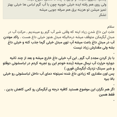
ولی روی هم رفته ایده خیلی خوبیه چون با آب گرم لباس ها خیلی بهتز
تمیز میشن تو هزینه برق هم صرفه جویی میشه
تشکر
سلام
علتِ این داغ شدنِ زیاد اینه که وقتی شیر آب گرم رو میبندیم , حرکتِ آب در
مبدلِ آبگرمکن متوقف میشه درحالیکه مبدل هنوز خیلی داغ هست .
راکد موندنِ
آب در مبدلِ داغ باعث میشه آبِ توی مبدل خیلی گرما جذب کنه و خیلی داغ
بشه ولی مقدارش زیاد نیست
.
با باز کردنِ مجددِ آب گرم , این آبِ خیلی داغ خارج میشه و بعد از چند ثانیه
دوباره حرارت آب نرمال میشه (بنده خودم این رو تجربه کردم در لباسشوئی دوقلو
و شیر سینکِ نزدیک آبگرمکنِ فوری )
پس اون مقداری که زیادی داغ شده نمیتونه دمای آب داخل لباسشوئی رو خیلی
بالا ببره
.
اگر هم نگران این موضوع هستید کافیه درجه ی آبگرمکن رو کمی کاهش بدین .
فقط همین
.