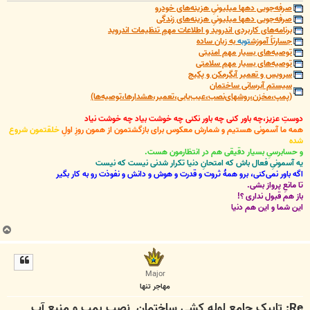
صرفه‌جویی دهها میلیونیِ هزینه‌های خودرو
صرفه‌جویی دهها میلیونیِ هزینه‌های زندگی
برنامه‌های کاربردی اندروید و اطلاعات مهمِ تنظیمات اندروید
جسارتاً آموزش
توبه
به زبان ساده
توصیه‌های بسیار مهم امنیتی
توصیه‌های بسیار مهم سلامتی
سرویس و تعمیر آبگرمکن و پکیج
سیستم آبرسانی ساختمان
(پمپ،مخزن،روشهای‌نصب،عیب‌یابی،تعمیر،هشدارها،توصیه‌ها)
دوستِ عزیز،چه باور کنی چه باور نکنی چه خوشت بیاد چه خوشت نیاد
همه ما آسمونی هستیم و شمارش معکوس برای بازگشتمون از همون روزِ اولِ
خلقتمون شروع
شده
و حسابرسیِ بسیار دقیقی هم در انتظارمون هست.
یه آسمونیِ فعال باش که امتحانِ دنیا تکرار شدنی نیست که نیست
اگه باور نمی‌کنی، برو همۀ ثروت و قدرت و هوش و دانش و نفوذت رو به کار بگیر
تا مانعِ پرواز بشی.
باز هم قبول نداری ؟!
این شما و این هم دنیا
ب
ا
ل
ا
Major
مهاجر تنها
Re: تاپیک جامع لوله کشی ساختمان, نصب پمپ و منبع آب