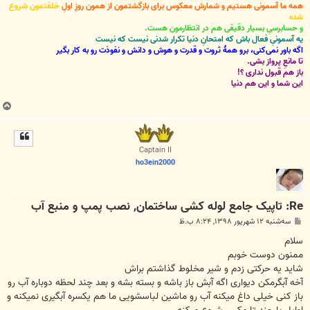
همه ما آسمونی هستیم و شمارش معکوس برای بازگشتمون از همون روزِ اولِ
خلقتمون شروع
شده
و حسابرسیِ بسیار دقیقی هم در انتظارمون هست.
یه آسمونیِ فعال باش که امتحانِ دنیا تکرار شدنی نیست که نیست
اگه باور نمی‌کنی، برو همۀ ثروت و قدرت و هوش و دانش و نفوذت رو به کار بگیر
تا مانعِ پرواز بشی.
باز هم قبول نداری ؟!
این شما و این هم دنیا
ب
ا
ل
ا
Captain II
ho3ein2000
Re: تاپیک جامع لوله کشی ساختمان, نصب پمپ و منبع آب
پ
سه‌شنبه ۱۲ شهریور ۱۳۹۸, ۸:۲۴ ب.ظ
س
ت
سلام
ممنون دوست خوبم
شاید یه حرکتی زدم و شیر مخلوط گذاشتم براش
آخه آبگرمکن دیواری اگه آبش باز باشه و بسته بشه و بعد چند لحظه دوباره آب رو
باز کنی خیلی داغ میکنه آب رو ماشین لباسشویی ما هم یکسره آبگیری نمیکنه و