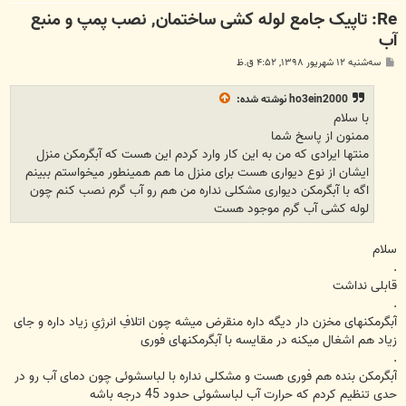
Re: تاپیک جامع لوله کشی ساختمان, نصب پمپ و منبع
آب
پ
سه‌شنبه ۱۲ شهریور ۱۳۹۸, ۴:۵۲ ق.ظ
س
ت
ho3ein2000
نوشته شده:
با سلام
ممنون از پاسخ شما
منتها ایرادی که من به این کار وارد کردم این هست که آبگرمکن منزل
ایشان از نوع دیواری هست برای منزل ما هم همینطور میخواستم ببینم
اگه با آبگرمکن دیواری مشکلی نداره من هم رو آب گرم نصب کنم چون
لوله کشی آب گرم موجود هست
سلام
.
قابلی نداشت
.
آبگرمکنهای مخزن دار دیگه داره منقرض میشه چون اتلافِ انرژیِ زیاد داره و جای
زیاد هم اشغال میکنه در مقایسه با آبگرمکنهای فوری
.
آبگرمکن بنده هم فوری هست و مشکلی نداره با لباسشوئی چون دمای آب رو در
حدی تنظیم کردم که حرارت آب لباسشوئی حدود 45 درجه باشه