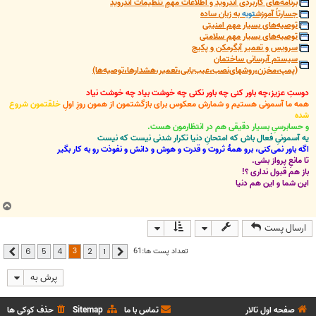
برنامه‌های کاربردی اندروید و اطلاعات مهمِ تنظیمات اندروید
جسارتاً آموزش
توبه
به زبان ساده
توصیه‌های بسیار مهم امنیتی
توصیه‌های بسیار مهم سلامتی
سرویس و تعمیر آبگرمکن و پکیج
سیستم آبرسانی ساختمان
(پمپ،مخزن،روشهای‌نصب،عیب‌یابی،تعمیر،هشدارها،توصیه‌ها)
دوستِ عزیز،چه باور کنی چه باور نکنی چه خوشت بیاد چه خوشت نیاد
همه ما آسمونی هستیم و شمارش معکوس برای بازگشتمون از همون روزِ اولِ
خلقتمون شروع
شده
و حسابرسیِ بسیار دقیقی هم در انتظارمون هست.
یه آسمونیِ فعال باش که امتحانِ دنیا تکرار شدنی نیست که نیست
اگه باور نمی‌کنی، برو همۀ ثروت و قدرت و هوش و دانش و نفوذت رو به کار بگیر
تا مانعِ پرواز بشی.
باز هم قبول نداری ؟!
این شما و این هم دنیا
ب
ا
ارسال پست
ل
ا
3
تعداد پست ها:61
6
5
4
2
1
قبلی
بعدی
پرش به
صفحه اول تالار
تماس با ما
Sitemap
حذف کوکی ها