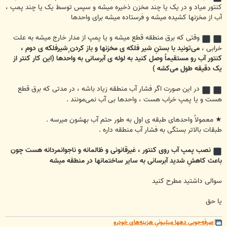
کنتور میاد و در یک یا چند مخزن ذخیره میشه و سپس توسط یک یا چند پمپ ،
آب از مخزنها کشیده میشه و فرستاده میشه برای واحدها
وقتی که برق منطقه قطع میشه و یا پمپ از مدار خارج میشه به علت
خرابی ،
می‌تونید با بستنِ شیر فلکه ی مخزنها و باز کردن ِِشیرفلکه ی دوم ،
کنتور آب رو مستقیماً وصل کنید به لوله ی آبرسانی به واحدها (این کار کنتر از
یک دقیقه طول می‌کشه )
در این صورت اگر فشار آب منطقه زیاد باشه ، در مدتی که برق قطع
هست و یا پمپ خراب هست ، واحدها بی آب نمی‌مونند .
★ معمولاً واحد‌های طبقه ی اول به طور حتم آب بهشون میرسه .
طبقات بالاتر بستگی به فشار آب منطقه داره .
نصب پمپ آب روی کنتور ، غیرقانونی و ظالمانه و ناجوانمردانه هست چون
باعث کاهشِ شدید آبرسانی به سایر ساختمانها در منطقه میشه
سوالی داشتید مطرح کنید
یا حق
صرفه‌جویی دهها میلیونیِ هزینه‌های خودرو