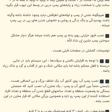
مثلاً برش ۲۵ سانت در ۶ سانت و سپس چند تا بزنید تا بزنید تا بشه ۵ در ۶
سانت ولی با ضخامت زیاد و پایه‌های پمپ درین در وسط این تیوب قرار بگیره .
هیچگونه نشتی از پمپ و لوله‌های اطرافش نباید وجود داشته باشه وگرنه
باعث پوسیدگی و زنگ زدگی و روشن و خاموش شدن های پی در پی پمپ
میشه .
نصب فیوز حرارتی روی بدنه ی پمپ هم باعث میشه هرگز دچار مشکل
سوختن پمپ نشین إن شاءَ اللّٰه .
توضیحات کاملش در صفحات قبلی هست .
با توجه به افزایش ناامنی و سرقت‌ها ، این سیستم باید در جایی
دربسته با قفل محکم باشه اما باید مکانی خنک و دور از آفتاب و گرد و خاک زیاد
باشه .
نصب پمپ آب روی کنتور آب یک تخلف بزرگ و بی انصافی هست .
بایستی حتماً بین کنتور آب و پمپ ، یک مخزن آب نصب کنید که حجمش
بستگی به وضعیت منطقه و تعداد ساعتهای قطع شدن آب منطقه و تعداد افراد
استفاده کننده از اون پمپ رو داره و همچنین بزرگیِ مکانی که قرار مخزن در اون
نصب بشه .
بهتره مخزن پلی اتیلن ۳ لایه ضدجلبک بخرین و یا ۲ لایه .