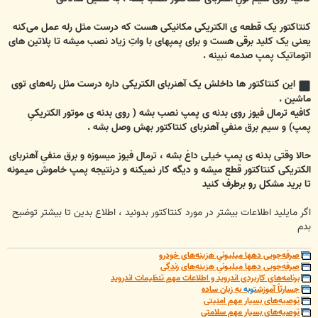
کنتاکتور یک قطعه ی الکتریکی مکانیکی هست که درست مثل رله عمل می‌کنه
یعنی یک کلید برقی هست و برای پمپهای با واتِ زیاد نصب میشه تا پلاتین های
اتوماتیک پمپ صدمه نبینه .
این کنتاکتور ها داخلش یک آهنربای الکتریکی داره درست مثل رله‌های توی
ماشین .
کافیه ترمال فیوز روی بدنه ی پمپ نصب بشه ( روی بدنه ی موتور الکتریکیِ
پمپ) و سیم برق منفیِ آهنربای کنتاکتور بهش وصل بشه .
حالا وقتی بدنه ی پمپ خیلی داغ بشه ، ترمال فیوز میسوزه و برق منفیِ آهنربای
الکتریکی کنتاکتور قطع میشه و دیگه کار نمیکنه و درنتیجه پمپ خاموش میمونه
تا برید مشکل رو برطرف کنید
اگر مایلید اطلاعات بیشتر در مورد کنتاکتور بدونید ، اطلاع بدین تا بیشتر توضیح
بدم
صرفه‌جویی دهها میلیونیِ هزینه‌های خودرو
صرفه‌جویی دهها میلیونیِ هزینه‌های زندگی
برنامه‌های کاربردی اندروید و اطلاعات مهمِ تنظیمات اندروید
جسارتاً آموزش
توبه
به زبان ساده
توصیه‌های بسیار مهم امنیتی
توصیه‌های بسیار مهم سلامتی