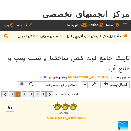
مرکز انجمنهای تخصصی
راهنما
Rules
تماس با ما
ثبت نام
ورود
ج
صفحه اول تالار
بخش علم، فناوري و آموزش
انجمن آموزش
دانش عمومی
س
ت
تاپیک جامع لوله کشی ساختمان, نصب پمپ و
ج
منبع آب
و
مدیران انجمن:
MOHAMMAD_ASEMOONI
,
رونین
,
شوراي نظارت
جستجو
جستجوی پیشر
ارسال پست
5
تعداد پست ها:61
6
4
3
2
1
قبلی
بعدی
Colonel II
MOHAMMAD_ASEMOONI