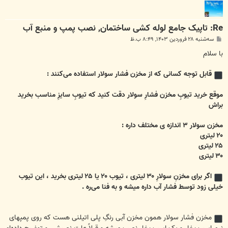
Re: تاپیک جامع لوله کشی ساختمان, نصب پمپ و منبع آب
پ
سه‌شنبه ۲۸ فروردین ۱۴۰۳, ۸:۴۹ ب.ظ
س
ت
با سلام
قابل توجه کسانی که از مخزن فشار سولار استفاده می‌کنند :
موقع خرید تیوبِ مخزن فشارِ سولار دقت کنید که تیوبِ سایزِ مناسب بخرید
براش
مخزن سولار ۳ اندازه ی مختلف داره :
۲۰ لیتری
۲۵ لیتری
۳۰ لیتری
اگر برای مخزنِ سولارِ ۳۰ لیتری ، تیوب ۲۰ یا ۲۵ لیتری بخرید ، این تیوب
خیلی زود توسط فشار آب داره میشه و به فنا می‌ره .
مخزن فشار سولار همون مخزن آبی رنگِ پلی اتیلنی هست که روی پمپهای