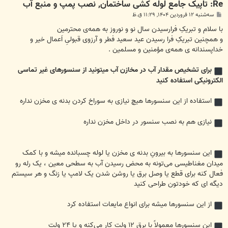
Re: تاپیک جامع لوله کشی ساختمان, نصب پمپ و منبع آب
پ
سه‌شنبه ۱۲ فروردین ۱۴۰۴, ۱۱:۲۹ ق.ظ
س
ت
با سلام و تبریکِ فرارسیدن سال نو و نوروز به همه‌ی محترمین
و همچنین تبریکِ فرا رسیدن عید سعید فطر و آرزوی قبولیِ اَعمال خیر و
خداپسندانه ی همه‌ی مؤمنین و مسلمین .
برای تشخیص مقدار آب در مخازن آب میتونید از سنسورهای غیر تماسی
الکترونیکی استفاده کنید
استفاده از این سنسورها هیچ نیازی به سوراخ کردن بدنه ی مخزن نداره
نیازی هم به نصب سنسور در داخل مخزن نداره
این سنسورها به بیرونِ بدنه ی مخزن یا لوله چسبانده میشه و با کمک
میدان مغناطیسی می‌تونه به محض رسیدن آب به سطحی معین ، یک رله رو
فعال کنه برای قطع یا وصل برق یا روشن شدن یک لامپ یا زنگ و هر سیستم
دیگه ای که خودتون طراحی کنید
از این سنسورها میشه برای انواع مایعات استفاده کرد
این سنسورها معمولاً با برق ۱۲ ولت کار می‌کنه و یا ۲۴ ولت