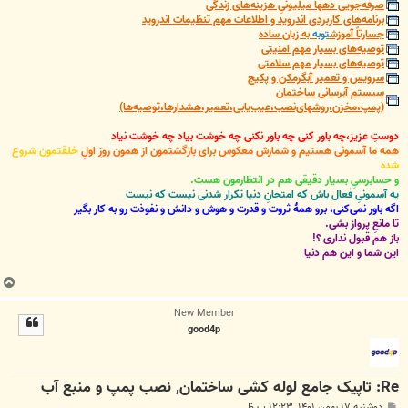
صرفه‌جویی دهها میلیونیِ هزینه‌های زندگی
برنامه‌های کاربردی اندروید و اطلاعات مهمِ تنظیمات اندروید
جسارتاً آموزش
توبه
به زبان ساده
توصیه‌های بسیار مهم امنیتی
توصیه‌های بسیار مهم سلامتی
سرویس و تعمیر آبگرمکن و پکیج
سیستم آبرسانی ساختمان
(پمپ،مخزن،روشهای‌نصب،عیب‌یابی،تعمیر،هشدارها،توصیه‌ها)
دوستِ عزیز،چه باور کنی چه باور نکنی چه خوشت بیاد چه خوشت نیاد
همه ما آسمونی هستیم و شمارش معکوس برای بازگشتمون از همون روزِ اولِ
خلقتمون شروع
شده
و حسابرسیِ بسیار دقیقی هم در انتظارمون هست.
یه آسمونیِ فعال باش که امتحانِ دنیا تکرار شدنی نیست که نیست
اگه باور نمی‌کنی، برو همۀ ثروت و قدرت و هوش و دانش و نفوذت رو به کار بگیر
تا مانعِ پرواز بشی.
باز هم قبول نداری ؟!
این شما و این هم دنیا
ب
ا
New Member
ل
good4p
ا
Re: تاپیک جامع لوله کشی ساختمان, نصب پمپ و منبع آب
پ
دوشنبه ۱۷ بهمن ۱۴۰۱, ۱۲:۲۳ ب.ظ