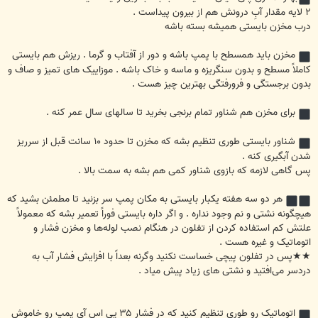
۲ لایه مقدار آبِ درونش هم از بیرون پیداست .
درب مخزن بایستی همیشه بسته باشه
مخزن باید همسطح با پمپ باشه و دور از آفتاب و گرما . ریزش هم بایستی
کاملاً مسطح و بدون سنگریزه و ماسه و خاک باشه . موزاییک های تمیز و صاف و
بدون برجستگی و فرورفتگی بهترین چیز هست .
برای مخزن هم شناور تمام برنجی بخرید تا سالهای سال عمر کنه .
شناور بایستی طوری تنظیم بشه که مخزن تا حدود ۱۰ سانت قبل از سرریز
شدن آبگیری کنه .
پس گاهی لازمه‌ که بازوی شناور کمی هم بشه به سمت بالا .
هر دو سه هفته یکبار بایستی به مکان پمپ سر بزنید تا مطمئن بشید که
هیچگونه نشتی و نم وجود نداره . و اگر داره بایستی فوراً تعمیر بشه که معمولاً
علتش کم استفاده کردن از تفلون در هنگام نصب لوله‌ها و مخزن فشار و
اتوماتیک و غیره هست .
★★پس در تفلون پیچی خساست نکنید وگرنه بعداً با افزایش فشار آب به
دردسر می‌افتید و نشتی های زیاد پیش میاد .
اتوماتیک رو طوری تنظیم کنید که در فشار ۳۵ پی اس آی پمپ رو خاموش