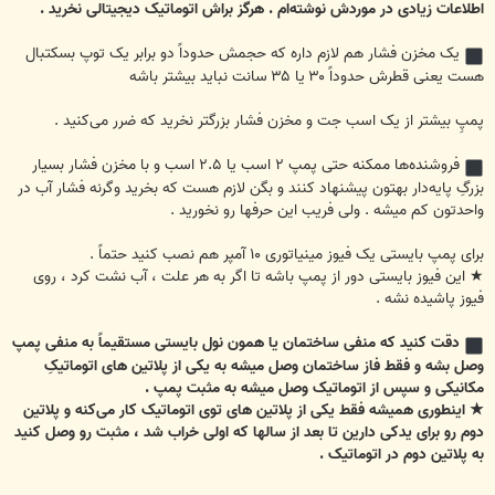
اطلاعات زیادی در موردش نوشته‌ام . هرگز براش اتوماتیک دیجیتالی نخرید .
یک مخزن فشار هم لازم داره که حجمش حدوداً دو برابر یک توپ بسکتبال
هست یعنی قطرش حدوداً ۳۰ یا ۳۵ سانت نباید بیشتر باشه
پمپِ بیشتر از یک اسب جت و مخزن فشار بزرگتر نخرید که ضرر می‌کنید .
فروشنده‌ها ممکنه حتی پمپ ۲ اسب یا ۲.۵ اسب و با مخزن فشار بسیار
بزرگِ پایه‌دار بهتون پیشنهاد کنند و بگن لازم هست که بخرید وگرنه فشار آب در
واحدتون کم میشه . ولی فریب این حرفها رو نخورید .
برای پمپ بایستی یک فیوز مینیاتوری ۱۰ آمپر هم نصب کنید حتماً .
★ این فیوز بایستی دور از پمپ باشه تا اگر به هر علت ، آب نشت کرد ، روی
فیوز پاشیده نشه .
دقت کنید که منفی ساختمان یا همون نول بایستی مستقیماً به منفی پمپ
وصل بشه و فقط فاز ساختمان وصل میشه به یکی از پلاتین های اتوماتیکِ
مکانیکی و سپس از اتوماتیک وصل میشه به مثبت پمپ .
★ اینطوری همیشه فقط یکی از پلاتین های توی اتوماتیک کار می‌کنه و پلاتین
دوم رو برای یدکی دارین تا بعد از سالها که اولی خراب شد ، مثبت رو وصل کنید
به پلاتین دوم در اتوماتیک .