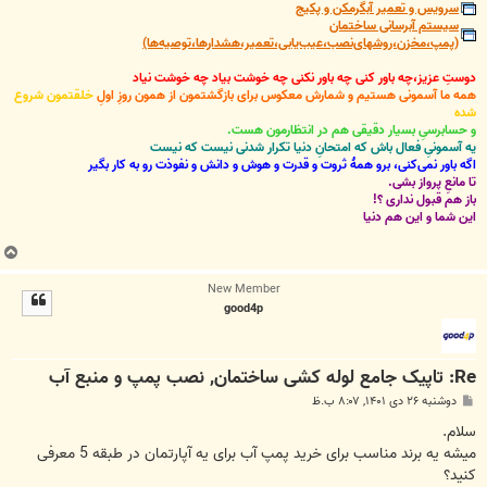
سرویس و تعمیر آبگرمکن و پکیج
سیستم آبرسانی ساختمان
(پمپ،مخزن،روشهای‌نصب،عیب‌یابی،تعمیر،هشدارها،توصیه‌ها)
دوستِ عزیز،چه باور کنی چه باور نکنی چه خوشت بیاد چه خوشت نیاد
همه ما آسمونی هستیم و شمارش معکوس برای بازگشتمون از همون روزِ اولِ
خلقتمون شروع
شده
و حسابرسیِ بسیار دقیقی هم در انتظارمون هست.
یه آسمونیِ فعال باش که امتحانِ دنیا تکرار شدنی نیست که نیست
اگه باور نمی‌کنی، برو همۀ ثروت و قدرت و هوش و دانش و نفوذت رو به کار بگیر
تا مانعِ پرواز بشی.
باز هم قبول نداری ؟!
این شما و این هم دنیا
ب
ا
New Member
ل
good4p
ا
Re: تاپیک جامع لوله کشی ساختمان, نصب پمپ و منبع آب
پ
دوشنبه ۲۶ دی ۱۴۰۱, ۸:۰۷ ب.ظ
س
ت
سلام.
میشه یه برند مناسب برای خرید پمپ آب برای یه آپارتمان در طبقه 5 معرفی
کنید؟