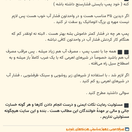
کنه ( خود پمپ بایستی فشارسنج داشته باشه )
اگر دیدین ۳۵ مناسب هست و در واحدتون فشار آب خوب هست پس لازم
نیست مهره ی بزرگ اتوماتیک رو سفت تر کنید .
پمپ هر چه در فشار کمتر خاموش بشه بهتر هست . البته نه اونقدر کم که
هنگام کار کردنش فشار آب در واحدتون کافی نباشه .
همه جا با نصب پمپ ، مصرف آب هم زیاد میشه . پس مراقب مصرف
آب هم باشید خصوصاً در شیرهای اهرمی که با یک ضرب کاملاً باز میشه و به
اصطلاح سیل راه می‌افته .
اگر لازم شد ، با استفاده از شیرهای زیر روشویی و سینک ظرفشویی ، فشار آب
در شیرهای اهرمی رو کم کنید .
سوالی داشتید مطرح کنید .
مسئولیت رعایت نکات ایمنی و درست انجام دادن کارها و هر گونه خسارت
جانی و مالی بر عهدۀ خوانندگان این مطالب هست . بنده و این سایت هیچگونه
مسئولیتی نداریم .
صرفه‌جویی دهها میلیونیِ هزینه‌های خودرو