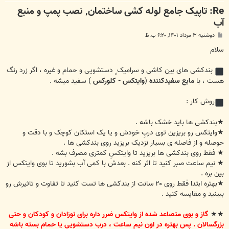
Re: تاپیک جامع لوله کشی ساختمان, نصب پمپ و منبع
آب
پ
دوشنبه ۳ مرداد ۱۴۰۱, ۶:۲۰ ب.ظ
س
ت
سلام
بندکشی های بین کاشی و سرامیک ِِ دستشویی و حمام و غیره ، اگر زرد رنگ
هست ، با
مایع سفیدکننده
(
وایتکس - کلورکس
) سفید میشه .
روش کار :
★بندکشی ها باید خشک باشه .
★وایتکس رو بریزین توی دربِ خودش و یا یک استکان کوچک و با دقت و
حوصله و از فاصله ی بسیار نزدیک بریزید روی بندکشی ها .
★ فقط روی بندکشی ها بریزید تا وایتکسِ کمتری مصرف بشه .
★ نیم ساعت صبر کنید تا اثر کنه . بعدش با کمی آب بشورید تا بوی وایتکس از
بین بره .
★بهتره ابتدا فقط روی ۲۰ سانت از بندکشی ها تست کنید تا تفاوت و تاثیرش رو
ببینید و مقایسه کنید .
★★
گاز و بوی متصاعد شده از وایتکس ضرر داره برای نوزادان و کودکان و حتی
بزرگسالان . پس بهتره در اون نیم ساعت ، درب دستشویی یا حمام بسته باشه