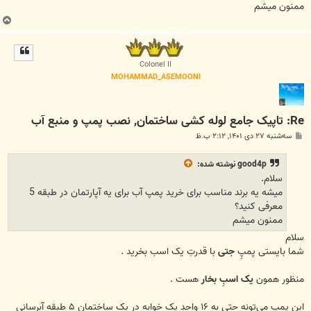
ممنون میشم
ب
ا
ل
ا
Colonel II
MOHAMMAD_ASEMOONI
Re: تاپیک جامع لوله کشی ساختمان, نصب پمپ و منبع آب
پ
سه‌شنبه ۲۷ دی ۱۴۰۱, ۲:۱۲ ب.ظ
س
ت
good4p
نوشته شده:
سلام.
میشه یه برند مناسب برای خرید پمپ آب برای یه آپارتمان در طبقه 5
معرفی کنید؟
ممنون میشم
سلام
شما بایستی پمپِ
جتی
با قدرتِ یک اسب بخرید .
منظور همون
یک اسبِ بخار
هست .
این پمپ می‌تونه حتی به ۱۶ واحدِ یک خوابه در یک ساختمان ۵ طبقه آبرسانی