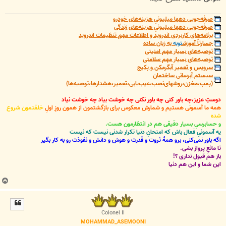
صرفه‌جویی دهها میلیونیِ هزینه‌های خودرو
صرفه‌جویی دهها میلیونیِ هزینه‌های زندگی
برنامه‌های کاربردی اندروید و اطلاعات مهمِ تنظیمات اندروید
جسارتاً آموزش
توبه
به زبان ساده
توصیه‌های بسیار مهم امنیتی
توصیه‌های بسیار مهم سلامتی
سرویس و تعمیر آبگرمکن و پکیج
سیستم آبرسانی ساختمان
(پمپ،مخزن،روشهای‌نصب،عیب‌یابی،تعمیر،هشدارها،توصیه‌ها)
دوستِ عزیز،چه باور کنی چه باور نکنی چه خوشت بیاد چه خوشت نیاد
همه ما آسمونی هستیم و شمارش معکوس برای بازگشتمون از همون روزِ اولِ
خلقتمون شروع
شده
و حسابرسیِ بسیار دقیقی هم در انتظارمون هست.
یه آسمونیِ فعال باش که امتحانِ دنیا تکرار شدنی نیست که نیست
اگه باور نمی‌کنی، برو همۀ ثروت و قدرت و هوش و دانش و نفوذت رو به کار بگیر
تا مانعِ پرواز بشی.
باز هم قبول نداری ؟!
این شما و این هم دنیا
ب
ا
ل
ا
Colonel II
MOHAMMAD_ASEMOONI