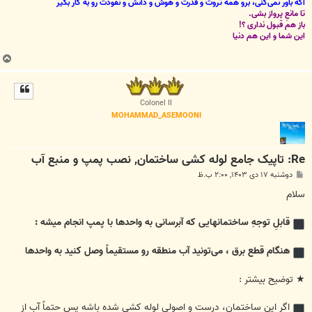
اگه باور نمی‌کنی، برو همۀ ثروت و قدرت و هوش و دانش و نفوذت رو به کار بگیر
تا مانعِ پرواز بشی.
باز هم قبول نداری ؟!
این شما و این هم دنیا
ب
ا
ل
ا
Colonel II
MOHAMMAD_ASEMOONI
Re: تاپیک جامع لوله کشی ساختمان, نصب پمپ و منبع آب
پ
دوشنبه ۱۷ دی ۱۴۰۳, ۲:۰۰ ب.ظ
س
ت
سلام
قابلِ توجهِ ساختمانهایی که آبرسانی به واحدها با پمپ انجام میشه :
هنگام قطع برق ، می‌تونید آب منطقه رو مستقیماً وصل کنید به واحدها
★ توضیح بیشتر :
اگر این ساختمان، درست و اصولی لوله کشی شده باشه پس حتماً آب از