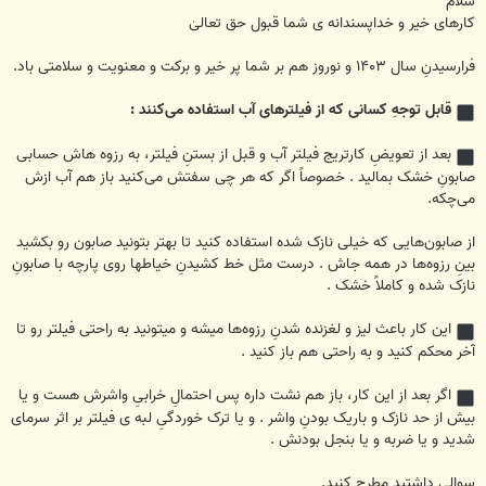
سلام
کارهای خیر و خداپسندانه ی شما قبول حق تعالیٰ
فرارسیدنِ سال ۱۴۰۳ و نوروز هم بر شما پر خیر و برکت و معنویت و سلامتی باد.
قابل توجهِ کسانی که از فیلتر‌های آب استفاده می‌کنند :
بعد از تعویضِ کارتریج فیلتر آب و قبل از بستنِ فیلتر، به رزوه هاش حسابی
صابونِ خشک بمالید . خصوصاً اگر که هر چی سفتش می‌کنید باز هم آب ازش
می‌چکه.
از صابون‌هایی که خیلی نازک شده استفاده کنید تا بهتر بتونید صابون رو بکشید
بینِ رزوه‌ها در همه جاش . درست مثل خط کشیدنِ خیاطها روی پارچه با صابونِ
نازک شده و کاملاً خشک .
این کار باعث لیز و لغزنده شدنِ رزوه‌ها میشه و میتونید به راحتی فیلتر رو تا
آخر محکم کنید و به راحتی هم باز کنید .
اگر بعد از این کار، باز هم نشت داره پس احتمالِ خرابیِ واشرش هست و یا
بیش از حد نازک و باریک بودنِ واشر . و یا ترک خوردگیِ لبه ی فیلتر بر اثر سرمای
شدید و یا ضربه و یا بنجل بودنش .
سوالی داشتید مطرح کنید.