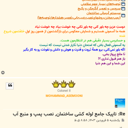
توصیه‌های بسیار مهم سلامتی
سرویس و تعمیر آبگرمکن و پکیج
سیستم آبرسانی ساختمان
(پمپ،مخزن،روشهای‌نصب،عیب‌یابی،تعمیر،هشدارها،توصیه‌ها)
دوستِ عزیز،چه باور کنی چه باور نکنی چه خوشت بیاد چه خوشت نیاد
همه ما آسمونی هستیم و شمارش معکوس برای بازگشتمون از همون روزِ اولِ
خلقتمون شروع
شده
و حسابرسیِ بسیار دقیقی هم در انتظارمون هست.
یه آسمونیِ فعال باش که امتحانِ دنیا تکرار شدنی نیست که نیست
اگه باور نمی‌کنی، برو همۀ ثروت و قدرت و هوش و دانش و نفوذت رو به کار بگیر
تا مانعِ پرواز بشی.
باز هم قبول نداری ؟!
این شما و این هم دنیا
ب
ا
ل
ا
Colonel II
MOHAMMAD_ASEMOONI
Re: تاپیک جامع لوله کشی ساختمان, نصب پمپ و منبع آب
پ
یک‌شنبه ۵ فروردین ۱۴۰۳, ۸:۵۸ ق.ظ
س
ت