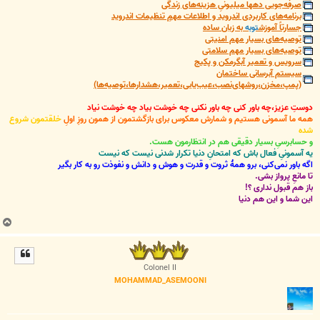
صرفه‌جویی دهها میلیونیِ هزینه‌های زندگی
برنامه‌های کاربردی اندروید و اطلاعات مهمِ تنظیمات اندروید
جسارتاً آموزش
توبه
به زبان ساده
توصیه‌های بسیار مهم امنیتی
توصیه‌های بسیار مهم سلامتی
سرویس و تعمیر آبگرمکن و پکیج
سیستم آبرسانی ساختمان
(پمپ،مخزن،روشهای‌نصب،عیب‌یابی،تعمیر،هشدارها،توصیه‌ها)
دوستِ عزیز،چه باور کنی چه باور نکنی چه خوشت بیاد چه خوشت نیاد
همه ما آسمونی هستیم و شمارش معکوس برای بازگشتمون از همون روزِ اولِ
خلقتمون شروع
شده
و حسابرسیِ بسیار دقیقی هم در انتظارمون هست.
یه آسمونیِ فعال باش که امتحانِ دنیا تکرار شدنی نیست که نیست
اگه باور نمی‌کنی، برو همۀ ثروت و قدرت و هوش و دانش و نفوذت رو به کار بگیر
تا مانعِ پرواز بشی.
باز هم قبول نداری ؟!
این شما و این هم دنیا
ب
ا
ل
ا
Colonel II
MOHAMMAD_ASEMOONI