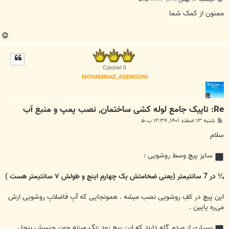
س
ت
ممنون از کمک شما
ب
ا
ل
ا
Colonel II
MOHAMMAD_ASEMOONI
Re: تاپیک جامع لوله کشی ساختمان, نصب پمپ و منبع آب
پ
شنبه ۱۳ اسفند ۱۴۰۱, ۱۲:۳۴ ب.ظ
س
ت
سلام
سایز پیچ وسط روشویی :
¼ در 7 سانتیمتر (یعنی ضخامتش یک چهارمِ اینچ و طولش ۷ سانتیمتر هست )
این پیچ در کفِ روشویی نصب میشه . همونجایی که آبِ فاضلابِ روشویی ازش
می‌ره پایین .
بسیاری از مردم گله دارند که این پیچ زود زنگ میزنه چون جنسش بنجل