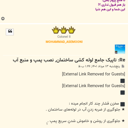
تا مانعِ پرواز بشی.
باز هم قبول نداری ؟!
این شما و این هم دنیا
ب
ا
ل
ا
Colonel II
MOHAMMAD_ASEMOONI
Re: تاپیک جامع لوله کشی ساختمان, نصب پمپ و منبع آب
پ
پنج‌شنبه ۱۳ مرداد ۱۴۰۱, ۱:۴۶ ب.ظ
س
ت
[External Link Removed for Guests]
[External Link Removed for Guests]
مخزن فشار چند کار انجام میده :
★ جلوگیری از ضربه زدنِ آب در لوله‌های ساختمان .
★ جلوگیری از روشن و خاموش شدنِ سریع پمپ . ِِِِ