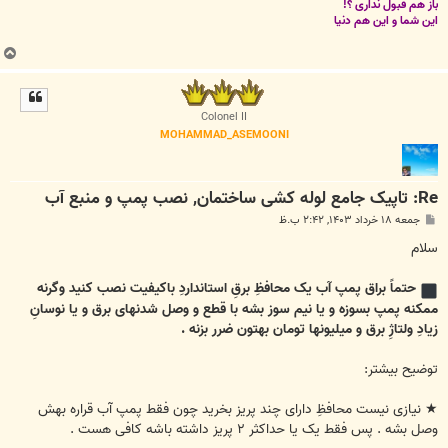
باز هم قبول نداری ؟!
این شما و این هم دنیا
ب
ا
ل
ا
Colonel II
MOHAMMAD_ASEMOONI
Re: تاپیک جامع لوله کشی ساختمان, نصب پمپ و منبع آب
پ
جمعه ۱۸ خرداد ۱۴۰۳, ۲:۴۲ ب.ظ
س
ت
سلام
حتماً براق پمپ آب یک محافظِ برقِ استانداردِ باکیفیت نصب کنید وگرنه
ممکنه پمپ بسوزه و یا نیم سوز بشه با قطع و وصل شدنهای برق و یا نوسانِ
زیادِ ولتاژِ برق و میلیونها تومان بهتون ضرر بزنه .
توضیح بیشتر:
★ نیازی نیست محافظِ دارای چند پریز بخرید چون فقط پمپ آب قراره بهش
وصل بشه . پس فقط یک یا حداکثر ۲ پریز داشته باشه کافی هست .