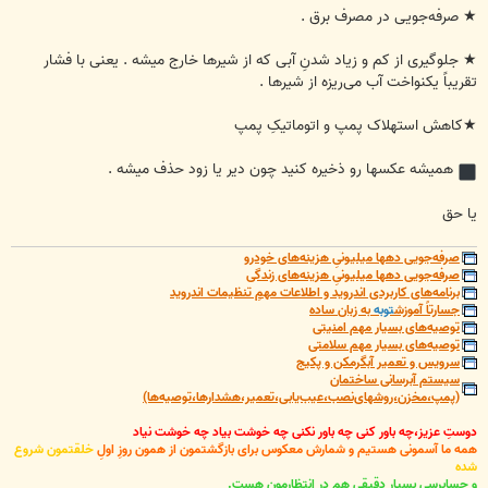
★ صرفه‌جویی در مصرف برق .
★ جلوگیری از کم و زیاد شدنِ آبی که از شیرها خارج میشه . یعنی با فشار
تقریباً یکنواخت آب می‌ریزه از شیرها .
★کاهش استهلاک پمپ و اتوماتیکِ پمپ
همیشه عکسها رو ذخیره کنید چون دیر یا زود حذف میشه .
یا حق
صرفه‌جویی دهها میلیونیِ هزینه‌های خودرو
صرفه‌جویی دهها میلیونیِ هزینه‌های زندگی
برنامه‌های کاربردی اندروید و اطلاعات مهمِ تنظیمات اندروید
جسارتاً آموزش
توبه
به زبان ساده
توصیه‌های بسیار مهم امنیتی
توصیه‌های بسیار مهم سلامتی
سرویس و تعمیر آبگرمکن و پکیج
سیستم آبرسانی ساختمان
(پمپ،مخزن،روشهای‌نصب،عیب‌یابی،تعمیر،هشدارها،توصیه‌ها)
دوستِ عزیز،چه باور کنی چه باور نکنی چه خوشت بیاد چه خوشت نیاد
همه ما آسمونی هستیم و شمارش معکوس برای بازگشتمون از همون روزِ اولِ
خلقتمون شروع
شده
و حسابرسیِ بسیار دقیقی هم در انتظارمون هست.