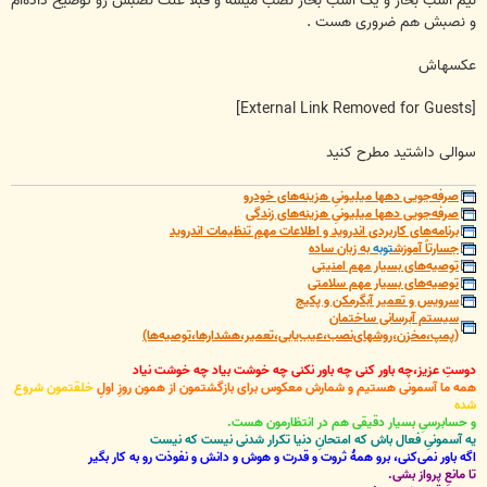
نیم اسب بخار و یک اسب بخار نصب میشه و قبلاً علت نصبش رو توضیح داده‌ام
و نصبش هم ضروری هست .
عکسهاش
[External Link Removed for Guests]
سوالی داشتید مطرح کنید
صرفه‌جویی دهها میلیونیِ هزینه‌های خودرو
صرفه‌جویی دهها میلیونیِ هزینه‌های زندگی
برنامه‌های کاربردی اندروید و اطلاعات مهمِ تنظیمات اندروید
جسارتاً آموزش
توبه
به زبان ساده
توصیه‌های بسیار مهم امنیتی
توصیه‌های بسیار مهم سلامتی
سرویس و تعمیر آبگرمکن و پکیج
سیستم آبرسانی ساختمان
(پمپ،مخزن،روشهای‌نصب،عیب‌یابی،تعمیر،هشدارها،توصیه‌ها)
دوستِ عزیز،چه باور کنی چه باور نکنی چه خوشت بیاد چه خوشت نیاد
همه ما آسمونی هستیم و شمارش معکوس برای بازگشتمون از همون روزِ اولِ
خلقتمون شروع
شده
و حسابرسیِ بسیار دقیقی هم در انتظارمون هست.
یه آسمونیِ فعال باش که امتحانِ دنیا تکرار شدنی نیست که نیست
اگه باور نمی‌کنی، برو همۀ ثروت و قدرت و هوش و دانش و نفوذت رو به کار بگیر
تا مانعِ پرواز بشی.