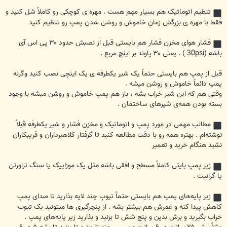
تنظیم اتوماتیک هم بسیار مهم هست . مهره ی کوچکی رو کاملاً شل کنید و
فقط با مهره ی بزرگش زمانِ خاموش و روشن شدن پمپ رو تنظیم کنید
فشار هوای مخزن فشار هم بایستی قبل از نصبش حدود ۳۰ پی اس آی
باشه (30psi ) . یعنی ۳۰ پاوند بر اینچ مربع .
قبل از پمپ هم بایستی حتماً یک شیر یکطرفه ی یک اینچی نصب کنید وگرنه
پمپ دائماً خاموش و روشن میشه .
وقتی هم که این شیر خراب بشه ، باز هم پمپ خاموش و روشن میشه با وجود
بسته بودن همه‌ی شیرهای ساختمان .
مطالب مهمی در مورد پمپ و اتوماتیک و مخزن فشار و شیر یکطرفه قبلاً
نوشته‌ام . بهتره همه رو با دقت مطالعه کنید تا گرفتار کلاهبرداران و فریبکاران
نشید هنگام خرید و تعمیر
زیر پمپ بایتی کاملاً مسطح و افقی باشه مثل یک موزاییک یا سنگ تراورتن
یا گرانیت .
زیر پایه‌های پمپ هم بایستی حتماً تیوبِ چند لایه بذارید تا صدای پمپ
کاهش پیدا کنه و عمرش هم بیشتر بشه . از پنچرگیری ها میتونید یک تیوب
خراب بگیرید و برش بدین و پنج شش تا بزنید و بذارید زیر پایه‌های پمپ .