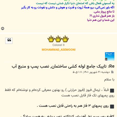
یه آسمونیِ فعال باش که امتحانِ دنیا تکرار شدنی نیست که نیست
اگه باور نمی‌کنی، برو همۀ ثروت و قدرت و هوش و دانش و نفوذت رو به کار بگیر
تا مانعِ پرواز بشی.
باز هم قبول نداری ؟!
این شما و این هم دنیا
ب
ا
ل
ا
Colonel II
MOHAMMAD_ASEMOONI
Re: تاپیک جامع لوله کشی ساختمان, نصب پمپ و منبع آب
پ
دوشنبه ۲۱ شهریور ۱۴۰۱, ۱:۱۱ ق.ظ
س
ت
با سلام
قبلاً ، تِرمال فیوز (فیوز حرارتی ) رو بهتون معرفی کرده‌ام و نوشته‌ام که فقط
روی پمپهای تک فاز قابل نصب هست
روی پمپهای ۳ فاز هم به راحتی قابل نصب هست .
کافیه روی سیم نولِ آهنربای کنتاکتور نصب بشه . به همین سادگی