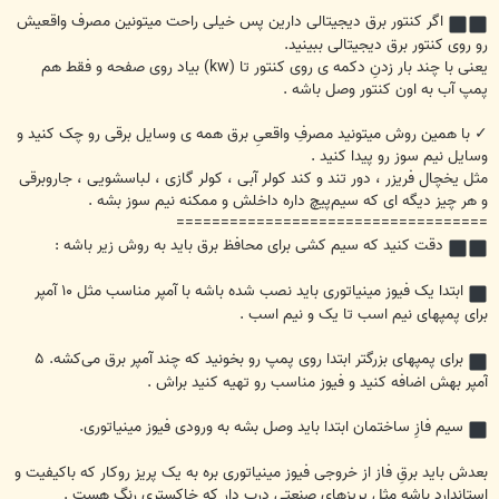
اگر کنتور برق دیجیتالی دارین پس خیلی راحت میتونین مصرف واقعیش
رو روی کنتور برق دیجیتالی ببینید.
یعنی با چند بار زدنِ دکمه ی روی کنتور تا (kw) بیاد روی صفحه و فقط هم
پمپ آب به اون کنتور وصل باشه .
✓ با همین روش میتونید مصرفِ واقعیِ برق همه ی وسایل برقی رو چک کنید و
وسایل نیم سوز رو پیدا کنید .
مثل یخچال فریزر ، دور تند و کند کولر آبی ، کولر گازی ، لباسشویی ، جاروبرقی
و هر چیز دیگه ای که سیم‌پیچ داره داخلش و ممکنه نیم سوز بشه .
===================================
دقت کنید که سیم کشی برای محافظ برق باید به روش زیر باشه :
ابتدا یک فیوز مینیاتوری باید نصب شده باشه با آمپر مناسب مثل ۱۰ آمپر
برای پمپهای نیم اسب تا یک و نیم اسب .
برای پمپهای بزرگتر ابتدا روی پمپ رو بخونید که چند آمپر برق می‌کشه. ۵
آمپر بهش اضافه کنید و فیوز مناسب رو تهیه کنید براش .
سیم فازِ ساختمان ابتدا باید وصل بشه به ورودی فیوز مینیاتوری.
بعدش باید برقِ فاز از خروجی فیوز مینیاتوری بره به یک پریز روکار که باکیفیت و
استاندارد باشه مثل پریزهای صنعتیِ درب دار که خاکستری رنگ هست .