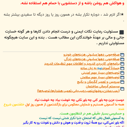
و هواکش هم روشن باشه و از دستشویی با حمام هم استفاده نشه.
★اگر لازم شد ، دوباره تکرار بشه در همون روز یا روز دیگه تا سفیدی بیشتر بشه
.
مسئولیت رعایت نکات ایمنی و درست انجام دادن کارها و هر گونه خسارت
جانی و مالی بر عهدۀ خوانندگان این مطالب هست . بنده و این سایت هیچگونه
مسئولیتی نداریم .
صرفه‌جویی دهها میلیونیِ هزینه‌های خودرو
صرفه‌جویی دهها میلیونیِ هزینه‌های زندگی
برنامه‌های کاربردی اندروید و اطلاعات مهمِ تنظیمات اندروید
جسارتاً آموزش
توبه
به زبان ساده
توصیه‌های بسیار مهم امنیتی
توصیه‌های بسیار مهم سلامتی
سرویس و تعمیر آبگرمکن و پکیج
سیستم آبرسانی ساختمان
(پمپ،مخزن،روشهای‌نصب،عیب‌یابی،تعمیر،هشدارها،توصیه‌ها)
دوستِ عزیز،چه باور کنی چه باور نکنی چه خوشت بیاد چه خوشت نیاد
همه ما آسمونی هستیم و شمارش معکوس برای بازگشتمون از همون روزِ اولِ
خلقتمون شروع
شده
و حسابرسیِ بسیار دقیقی هم در انتظارمون هست.
یه آسمونیِ فعال باش که امتحانِ دنیا تکرار شدنی نیست که نیست
اگه باور نمی‌کنی، برو همۀ ثروت و قدرت و هوش و دانش و نفوذت رو به کار بگیر