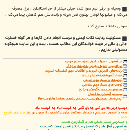
وسیله ی برقی نیم سوز شده خیلی بیشتر از حدِ استاندارد ، برق مصرف
می‌کنه و میلیونها تومان بهتون ضرر میزنه و راندمانش هم کاهش پیدا می‌کنه .
سوالی داشتید مطرح کنید.
مسئولیت رعایت نکات ایمنی و درست انجام دادن کارها و هر گونه خسارت
جانی و مالی بر عهدۀ خوانندگان این مطالب هست . بنده و این سایت هیچگونه
مسئولیتی نداریم .
صرفه‌جویی دهها میلیونیِ هزینه‌های خودرو
صرفه‌جویی دهها میلیونیِ هزینه‌های زندگی
برنامه‌های کاربردی اندروید و اطلاعات مهمِ تنظیمات اندروید
جسارتاً آموزش
توبه
به زبان ساده
توصیه‌های بسیار مهم امنیتی
توصیه‌های بسیار مهم سلامتی
سرویس و تعمیر آبگرمکن و پکیج
سیستم آبرسانی ساختمان
(پمپ،مخزن،روشهای‌نصب،عیب‌یابی،تعمیر،هشدارها،توصیه‌ها)
دوستِ عزیز،چه باور کنی چه باور نکنی چه خوشت بیاد چه خوشت نیاد
همه ما آسمونی هستیم و شمارش معکوس برای بازگشتمون از همون روزِ اولِ
خلقتمون شروع
شده
و حسابرسیِ بسیار دقیقی هم در انتظارمون هست.
یه آسمونیِ فعال باش که امتحانِ دنیا تکرار شدنی نیست که نیست