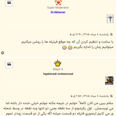
ل
ا
Super Moderator
Dr.Akhavan
پ
یک‌شنبه ۸ مرداد ۱۳۸۵, ۱۲:۴۰ ق.ظ
س
ت
با ساعت و تنظيم كردن آن كه چه موقع فيتيله ها را روشن ميكنيم
ميتوانيم زمان را اندازه بگيريم
ب
ا
ل
ا
Major II
hajahmadi mohammad
پ
یک‌شنبه ۸ مرداد ۱۳۸۵, ۲:۵۷ ق.ظ
س
ت
سلام ببين من الان كاملا" خوابم در نتيجه مكنه جوابم خيلي خنده دار باشه اما
مي نويسمش . اول يكيشونو از سه نقطه يعني دو انتها ويه نقطه در وسط شعله
ور مي كنيم اينجوري فتيله دو قسمت ميشه اگه يكي از دو قسمت زودتر تموم