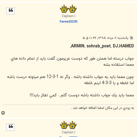
ا
ل
ا
Captain I
Fareed3230
پ
یک‌شنبه ۸ مرداد ۱۳۸۵, ۱۰:۴۶ ق.ظ
س
ت
,
ARMIN
,
sohrab_poet
,
DJ.HAMED
جواب درسته اما همتن طور كه دوست عزيزمون گفت بايد از تمام داده هاي
معما استفاده بشه
چون معما بايد يه جواب داشته باشه . وگر نه 1-3-12 هم ميتونه درست باشه
اما غلطه و يا 3-3-4 اينم غلطه
معما بايد يك جواب داشته باشه دوست گلم . كمي تفكر بايد!!!
به زودي در اين مكان امضا اضافه خواهد شد .
ب
ا
ل
ا
Captain I