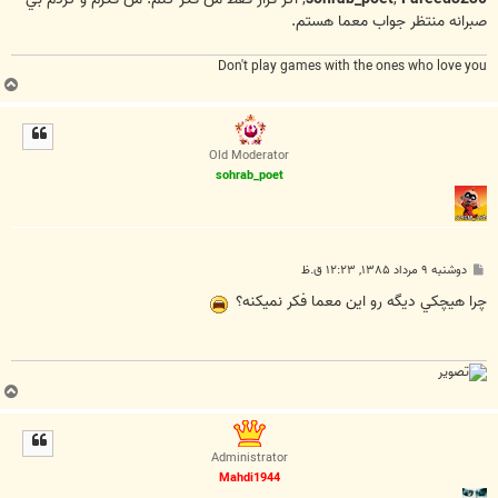
صبرانه منتظر جواب معما هستم.
Don't play games with the ones who love you
ب
ا
ل
ا
Old Moderator
sohrab_poet
پ
دوشنبه ۹ مرداد ۱۳۸۵, ۱۲:۲۳ ق.ظ
س
ت
چرا هيچكي ديگه رو اين معما فكر نميكنه؟
ب
ا
ل
ا
Administrator
Mahdi1944