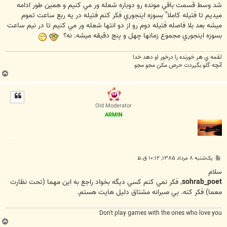
شد وسط قسمت باقي مونده رو دوباره شعله ور مي كنيم و همين طور ادامه
ميديم تا فتيله كاملا" بسوزه اينجوري فكر كنم فتيله در يه ربع ساعت تموم
ميشه بعد بلا فاصله فتيله دوم رو از دو انتها شعله ور مي كنيم تا در نيم ساعت
بسوزه اينجوري مجموع زمانها چهل و پنج دقيقه ميشه. نه؟
لقمه ي هر خورنده را درخور او دهد خدا
آنچه گلو بگيردت حرص مکن مجو مجو
ب
ا
ل
ا
Old Moderator
ARMIN
پ
یک‌شنبه ۸ مرداد ۱۳۸۵, ۱۰:۱۲ ق.ظ
س
ت
سلام
sohrab_poet
, فکر نمي کنم کسي ديگه بخواد راجع به اين مهما (تحت نظارت
معما) فکر کنه. بي صبرانه مشتاق دليل هايت هستم.
Don't play games with the ones who love you
ب