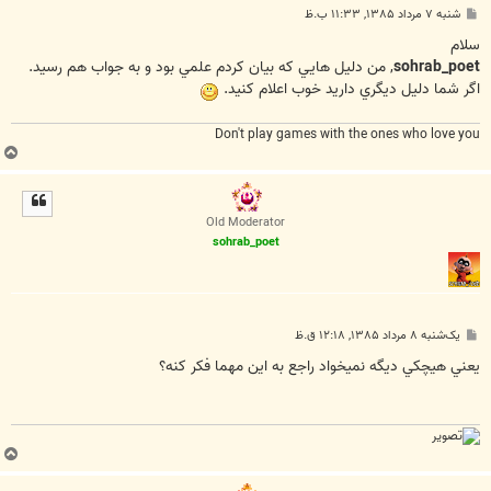
پ
شنبه ۷ مرداد ۱۳۸۵, ۱۱:۳۳ ب.ظ
س
ت
سلام
sohrab_poet
, من دليل هايي که بيان کردم علمي بود و به جواب هم رسيد.
اگر شما دليل ديگري داريد خوب اعلام کنيد.
Don't play games with the ones who love you
ب
ا
ل
ا
Old Moderator
sohrab_poet
پ
یک‌شنبه ۸ مرداد ۱۳۸۵, ۱۲:۱۸ ق.ظ
س
ت
يعني هيچكي ديگه نميخواد راجع به اين مهما فكر كنه؟
ب
ا