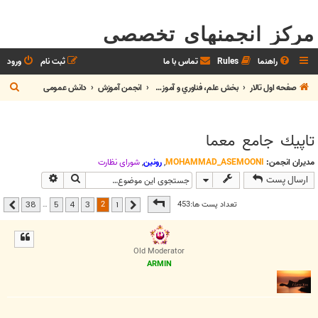
مرکز انجمنهای تخصصی
راهنما
Rules
تماس با ما
ثبت نام
ورود
ج
صفحه اول تالار
بخش علم، فناوري و آموزش
انجمن آموزش
دانش عمومی
س
ت
تاپيك جامع معما
ج
و
مدیران انجمن:
MOHAMMAD_ASEMOONI
,
رونین
,
شوراي نظارت
جستجو
جستجوی پیشر
ارسال پست
صفحه
2
از
38
2
تعداد پست ها:453
…
38
5
4
3
1
قبلی
بعدی
Old Moderator
ARMIN