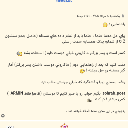
Fareed3230
پ
یک‌شنبه ۸ مرداد ۱۳۸۵, ۷:۵۶ ب.ظ
س
ت
راهنمايي :
براي حل معما حتما ، حتما بايد از تمام داده هاي مسئله (حاصل جمع سنشون
2 تا از شماره پلاک همسایه سمت راستی
کمتر است و پسر بزرگتر ماكاروني خيلي دوست داره ) استفاده بشه
دقت كنيد كه بعد از راهنمايي دوم ( ماكاروني دوست داشتن پسر بزرگتر) آمار
گير مسئله رو حل ميكنه !
واقعا معماي زيبا و قشنگيه كه خيلي جوابش جالب تره
sohrab_poet
, بگيم جواب رو يا صبر كنيم تا دوستان (ظاهرا فقط
ARMIN
, )
كمي بيشتر فكر كنند.
به زودي در اين مكان امضا اضافه خواهد شد .
ب
ا
ل