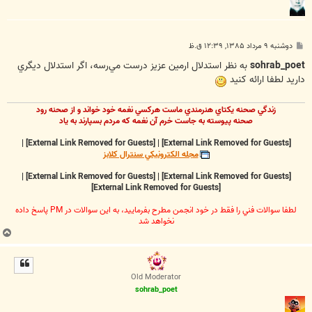
پ
دوشنبه ۹ مرداد ۱۳۸۵, ۱۲:۳۹ ق.ظ
س
ت
sohrab_poet
به نظر استدلال ارمين عزيز درست مي‌رسه، اگر استدلال ديگري
داريد لطفا ارائه کنيد
زندگي صحنه يکتاي هنرمندي ماست هرکسي نغمه خود خواند و از صحنه رود
صحنه پيوسته به جاست خرم آن نغمه که مردم بسپارند به ياد
|
[External Link Removed for Guests]
|
[External Link Removed for Guests]
مجله الکترونيکي سنترال کلابز
|
[External Link Removed for Guests]
|
[External Link Removed for Guests]
[External Link Removed for Guests]
لطفا سوالات فني را فقط در خود انجمن مطرح بفرماييد، به اين سوالات در PM پاسخ داده
نخواهد شد
ب
ا
ل
ا
Old Moderator
sohrab_poet