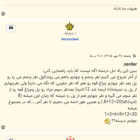
هیهات منا الذلة
ب
ا
ل
ا
Major I
bmyazdani
پ
جمعه ۲۸ مهر ۱۳۸۵, ۹:۰۱ ب.ظ
س
ت
,
sardar
ببین این راه حل درسته اگه نیست که باید راهمایی کنی:
از آخر شروع می کنیم نفر پنجم و چهارم باهم می روند(اول نفر پنجم می ره رو
پل بعد نفر چهارم چراغ قوه رو هم که نفر جلویی که نگه می داره) ولی نفرچهارم
از پل رد نمیشه(تا اینجا شد 12ثانیه) بعدنفر سوم میاد رو پل وچراغ قوه رو از
نفر سوم می گیره و نفر چهارم هم از پل رد میشه که زمان اون میشه (8
ثانیه)کلا(20=12+8.) و همین طور ادمه می دهیم تا نفر آخر....که در مجموع
میشه
30=1+3+6+8+12
جوابم درسته؟؟
ب
ا
ل