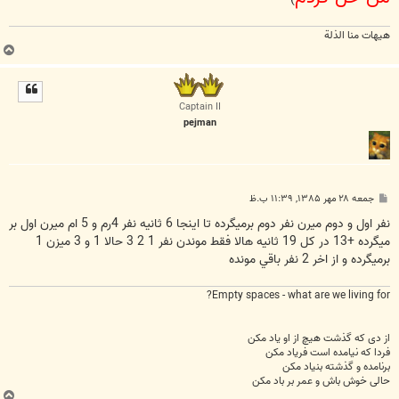
هیهات منا الذلة
ب
ا
ل
ا
Captain II
pejman
پ
جمعه ۲۸ مهر ۱۳۸۵, ۱۱:۳۹ ب.ظ
س
ت
نفر اول و دوم ميرن نفر دوم برميگرده تا اينجا 6 ثانيه نفر 4رم و 5 ام ميرن اول بر
ميگرده +13 در كل 19 ثانيه هالا فقط موندن نفر 1 2 3 حالا 1 و 3 ميزن 1
برميگرده و از اخر 2 نفر باقي مونده
Empty spaces - what are we living for?
از دی که گذشت هیچ از او یاد مکن
فردا که نیامده است فریاد مکن
برنامده و گذشته بنیاد مکن
حالی خوش باش و عمر بر باد مکن
ب