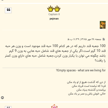
ا
ل
ا
Captain II
pejman
پ
جمعه ۲۸ مهر ۱۳۸۵, ۱۱:۳۹ ب.ظ
س
ت
100 جعبه قند داريم كه در هر كدام 100 حبه قند موجود است و وزن هر حبه
قند 10 گرم است.اگر يكي از جعبه هاي قند شامل حبه هايي به وزن 9 گرم
باشد چگونه مي توان با يكبار وزن كردن،جعبه شامل حبه هاي داراي وزن كمتر
را يافت؟
Empty spaces - what are we living for?
از دی که گذشت هیچ از او یاد مکن
فردا که نیامده است فریاد مکن
برنامده و گذشته بنیاد مکن
حالی خوش باش و عمر بر باد مکن
ب
ا
ل