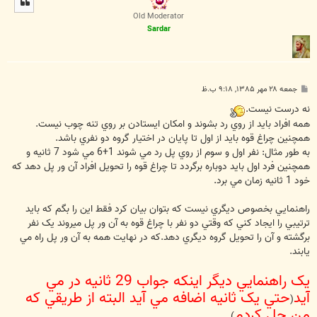
ا
Old Moderator
Sardar
پ
جمعه ۲۸ مهر ۱۳۸۵, ۹:۱۸ ب.ظ
س
ت
نه درست نيست.
همه افراد بايد از روي رد بشوند و امکان ايستادن بر روي تنه چوب نيست.
همچنين چراغ قوه بايد از اول تا پايان در اختيار گروه دو نفري باشد.
به طور مثال: نفر اول و سوم از روي پل رد مي شوند 1+6 مي شود 7 ثانيه و
همچنين فرد اول بايد دوباره برگردد تا چراغ قوه را تحويل افراد آن ور پل دهد که
خود 1 ثانيه زمان مي برد.
راهنمايي بخصوص ديگري نيست که بتوان بيان کرد فقط اين را بگم که بايد
ترتيبي را ايجاد کني که وقتي دو نفر با چراغ قوه به آن ور پل ميروند يک نفر
برگشته و آن را تحويل گروه ديگري دهد.که در نهايت همه به آن ور پل راه مي
يابند.
يک راهنمايي ديگر اينکه جواب 29 ثانيه در مي
آيد
حتي يک ثانيه اضافه مي آيد البته از طريقي که
(
من حل کردم
)