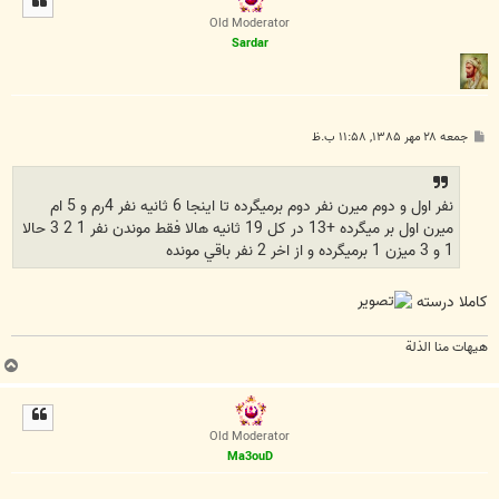
ا
Old Moderator
Sardar
پ
جمعه ۲۸ مهر ۱۳۸۵, ۱۱:۵۸ ب.ظ
س
ت
نفر اول و دوم ميرن نفر دوم برميگرده تا اينجا 6 ثانيه نفر 4رم و 5 ام
ميرن اول بر ميگرده +13 در كل 19 ثانيه هالا فقط موندن نفر 1 2 3 حالا
1 و 3 ميزن 1 برميگرده و از اخر 2 نفر باقي مونده
کاملا درسته
هیهات منا الذلة
ب
ا
ل
ا
Old Moderator
Ma3ouD