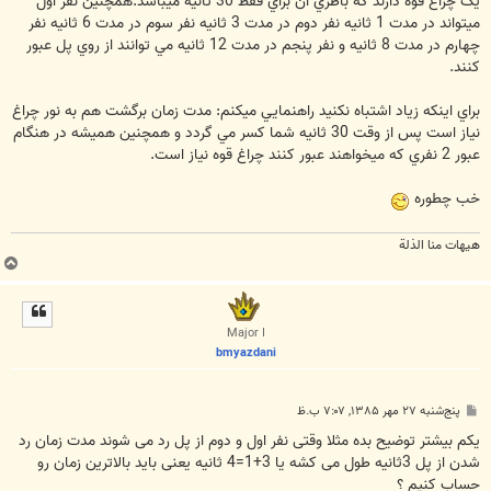
يک چراغ قوه دارند که باطري آن براي فقط 30 ثانيه ميباشد.همچنين نفر اول
ميتواند در مدت 1 ثانيه نفر دوم در مدت 3 ثانيه نفر سوم در مدت 6 ثانيه نفر
چهارم در مدت 8 ثانيه و نفر پنجم در مدت 12 ثانيه مي توانند از روي پل عبور
کنند.
براي اينکه زياد اشتباه نکنيد راهنمايي ميکنم: مدت زمان برگشت هم به نور چراغ
نياز است پس از وقت 30 ثانيه شما کسر مي گردد و همچنين هميشه در هنگام
عبور 2 نفري که ميخواهند عبور کنند چراغ قوه نياز است.
خب چطوره
هیهات منا الذلة
ب
ا
ل
ا
Major I
bmyazdani
پ
پنج‌شنبه ۲۷ مهر ۱۳۸۵, ۷:۰۷ ب.ظ
س
ت
یکم بیشتر توضیح بده مثلا وقتی نفر اول و دوم از پل رد می شوند مدت زمان رد
شدن از پل 3ثانیه طول می کشه یا 3+1=4 ثانیه یعنی باید بالاترین زمان رو
حساب کنیم ؟