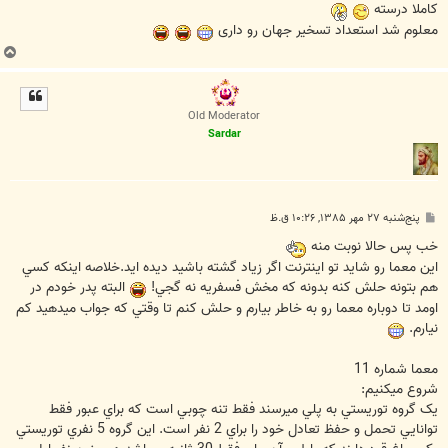
ت
کاملا درسته
معلوم شد استعداد تسخیر جهان رو داری
ب
ا
ل
ا
Old Moderator
Sardar
پ
پنج‌شنبه ۲۷ مهر ۱۳۸۵, ۱۰:۲۶ ق.ظ
س
ت
خب پس حالا نوبت منه
اين معما رو شايد تو اينترنت اگر زياد گشته باشيد ديده ايد.خلاصه اينکه کسي
هم بتونه حلش کنه بدونه که مخش فسفريه نه گجي!
البته پدر خودم در
اومد تا دوباره معما رو به خاطر بيارم و حلش کنم تا وقتي که جواب ميدهيد کم
نيارم.
معما شماره 11
شروع ميکنيم:
يک گروه توريستي به پلي ميرسند فقط تنه چوبي است که براي عبور فقط
توانايي تحمل و حفظ تعادل خود را براي 2 نفر است. اين گروه 5 نفري توريستي