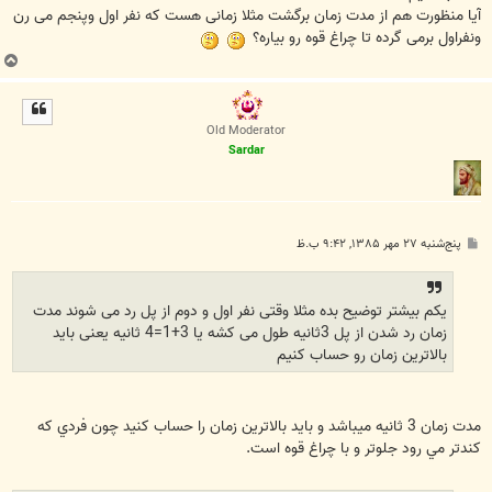
آیا منظورت هم از مدت زمان برگشت مثلا زمانی هست که نفر اول وپنجم می رن
ونفراول برمی گرده تا چراغ قوه رو بیاره؟
ب
ا
ل
ا
Old Moderator
Sardar
پ
پنج‌شنبه ۲۷ مهر ۱۳۸۵, ۹:۴۲ ب.ظ
س
ت
یکم بیشتر توضیح بده مثلا وقتی نفر اول و دوم از پل رد می شوند مدت
زمان رد شدن از پل 3ثانیه طول می کشه یا 3+1=4 ثانیه یعنی باید
بالاترین زمان رو حساب کنیم
مدت زمان 3 ثانيه ميباشد و بايد بالاترين زمان را حساب کنيد چون فردي که
کندتر مي رود جلوتر و با چراغ قوه است.