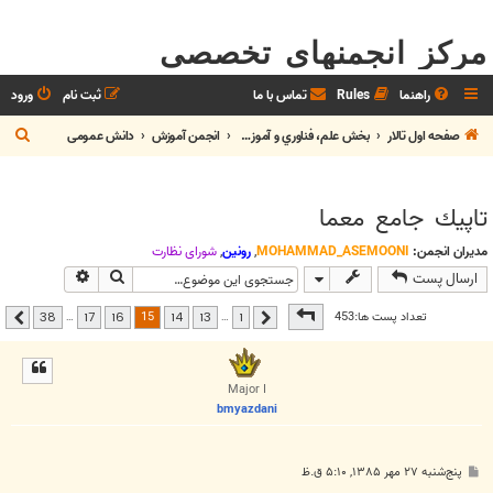
مرکز انجمنهای تخصصی
راهنما
Rules
تماس با ما
ثبت نام
ورود
ج
صفحه اول تالار
بخش علم، فناوري و آموزش
انجمن آموزش
دانش عمومی
س
ت
تاپيك جامع معما
ج
و
مدیران انجمن:
MOHAMMAD_ASEMOONI
,
رونین
,
شوراي نظارت
جستجو
جستجوی پیشر
ارسال پست
صفحه
15
از
38
15
تعداد پست ها:453
…
…
38
17
16
14
13
1
قبلی
بعدی
Major I
bmyazdani
پ
پنج‌شنبه ۲۷ مهر ۱۳۸۵, ۵:۱۰ ق.ظ
س