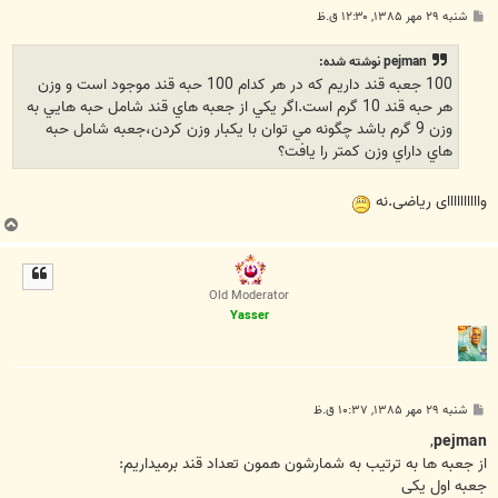
پ
شنبه ۲۹ مهر ۱۳۸۵, ۱۲:۳۰ ق.ظ
س
ت
pejman نوشته شده:
100 جعبه قند داريم كه در هر كدام 100 حبه قند موجود است و وزن
هر حبه قند 10 گرم است.اگر يكي از جعبه هاي قند شامل حبه هايي به
وزن 9 گرم باشد چگونه مي توان با يكبار وزن كردن،جعبه شامل حبه
هاي داراي وزن كمتر را يافت؟
واااااااااای ریاضی.نه
ب
ا
ل
ا
Old Moderator
Yasser
پ
شنبه ۲۹ مهر ۱۳۸۵, ۱۰:۳۷ ق.ظ
س
ت
,
pejman
از جعبه ها به ترتیب به شمارشون همون تعداد قند برمیداریم:
جعبه اول یکی