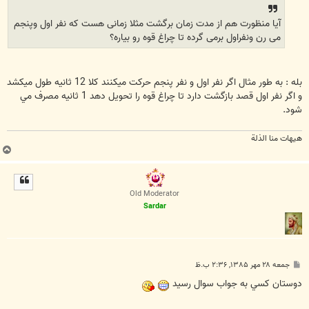
آیا منظورت هم از مدت زمان برگشت مثلا زمانی هست که نفر اول وپنجم
می رن ونفراول برمی گرده تا چراغ قوه رو بیاره؟
بله : به طور مثال اگر نفر اول و نفر پنجم حرکت ميکنند کلا 12 ثانيه طول ميکشد
و اگر نفر اول قصد بازگشت دارد تا چراغ قوه را تحويل دهد 1 ثانيه مصرف مي
شود.
هیهات منا الذلة
ب
ا
ل
ا
Old Moderator
Sardar
پ
جمعه ۲۸ مهر ۱۳۸۵, ۲:۳۶ ب.ظ
س
ت
دوستان کسي به جواب سوال رسيد