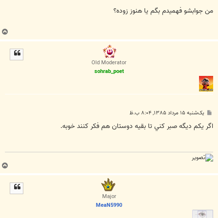
س
ت
من جوابشو فهمیدم بگم یا هنوز زوده؟
ب
ا
ل
ا
Old Moderator
sohrab_poet
پ
یک‌شنبه ۱۵ مرداد ۱۳۸۵, ۸:۰۴ ب.ظ
س
ت
اگر يكم ديگه صبر كني تا بقيه دوستان هم فكر كنند خوبه.
ب
ا
ل
ا
Major
MeaN5990