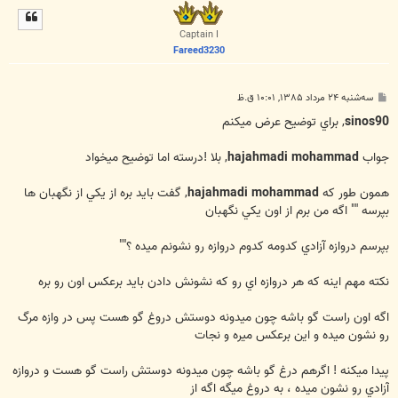
ل
ا
Captain I
Fareed3230
پ
سه‌شنبه ۲۴ مرداد ۱۳۸۵, ۱۰:۰۱ ق.ظ
س
ت
sinos90
, براي توضيح عرض ميكنم
جواب
hajahmadi mohammad
, بلا !درسته اما توضيح ميخواد
همون طور كه
hajahmadi mohammad
, گفت بايد بره از يكي از نگهبان ها
بپرسه "" اگه من برم از اون يكي نگهبان
بپرسم دروازه آزادي كدومه كدوم دروازه رو نشونم ميده ؟""
نكته مهم اينه كه هر دروازه اي رو كه نشونش دادن بايد برعكس اون رو بره
اگه اون راست گو باشه چون ميدونه دوستش دروغ گو هست پس در وازه مرگ
رو نشون ميده و اين برعكس ميره و نجات
پيدا ميكنه ! اگرهم درغ گو باشه چون ميدونه دوستش راست گو هست و دروازه
آزادي رو نشون ميده ، به دروغ ميگه اگه از