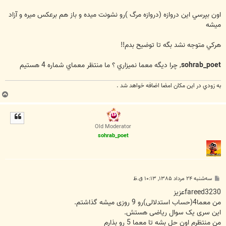
اون بپرسي اين دروازه (دروازه مرگ )رو نشونت ميده و باز هم برعكس ميره و آزاد
ميشه
هركي متوجه نشد بگه تا توضيح بدم!!
sohrab_poet
, چرا ديگه معما نميزاري ؟ ما منتظر معماي شماره 4 هستيم
به زودي در اين مكان امضا اضافه خواهد شد .
ب
ا
ل
ا
Old Moderator
sohrab_poet
پ
سه‌شنبه ۲۴ مرداد ۱۳۸۵, ۱۰:۱۳ ق.ظ
س
ت
fareed3230عزیز
من معما4(حساب استدلالی)رو 9 روزی میشه گذاشتم.
این سری یک سوال ریاضی هستش.
من منتظرم اون حل بشه تا معما 5 رو بذارم