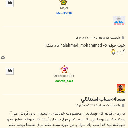
ل
ا
Major
MeaN5990
پ
یک‌شنبه ۱۵ مرداد ۱۳۸۵, ۸:۲۷ ق.ظ
س
ت
خوب جوابو که hajahmadi mohammad داد ديگه!
آفرين
ب
ا
ل
ا
Old Moderator
sohrab_poet
معما4:حساب استدلالي
پ
یک‌شنبه ۱۵ مرداد ۱۳۸۵, ۱۰:۱۷ ق.ظ
س
ت
در زمان قديم كه روستاييان محصولات خودشان را بميدان براي فروش مي آ
وردند يك زن روستايي يك سبد تخم مرغ بميدان آورده كه بفروشد. هنوز هيچ
نفروخته بود كه اسب يك سوار پاش خورد بسبد تخم مرغ. نتيحتا بيشتر تخم