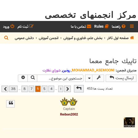
مرکز انجمنهای تخصصی
راهنما
Rules
تماس با ما
ثبت نام
ورود
ج
صفحه اول تالار
بخش علم، فناوري و آموزش
انجمن آموزش
دانش عمومی
س
ت
تاپيك جامع معما
ج
و
مدیران انجمن:
MOHAMMAD_ASEMOONI
,
رونین
,
شوراي نظارت
جستجو
جستجوی پیشر
ارسال پست
صفحه
6
از
38
6
تعداد پست ها:453
…
…
38
8
7
5
4
1
قبلی
بعدی
Captain
Reibon2002