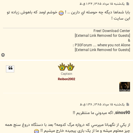
پ
یک‌شنبه ۱۵ مرداد ۱۳۸۵, ۱:۳۴ ق.ظ
س
ت
بابا شماها ديگه چه حوصله اي دارين .. !
خوشم اومد که باهوش زياده تو
اين سايت !
Free! Download Center
[External Link Removed for Guests]
&
P30Forum ... where you not Alone :
[External Link Removed for Guests]
ب
ا
ل
ا
Captain
Reibon2002
پ
یک‌شنبه ۱۵ مرداد ۱۳۸۵, ۱:۳۸ ق.ظ
س
ت
sinos90
, اگه ميدوني ما منتظريم !!
از يکي از نگهبانا ميپرسي که دروازه مرگ کدومه؟ بعد با دستگاه دروغ سنج همه
چيز معلوم ميشه و ما از يک بازي پيجيده خارج ميشيم !!