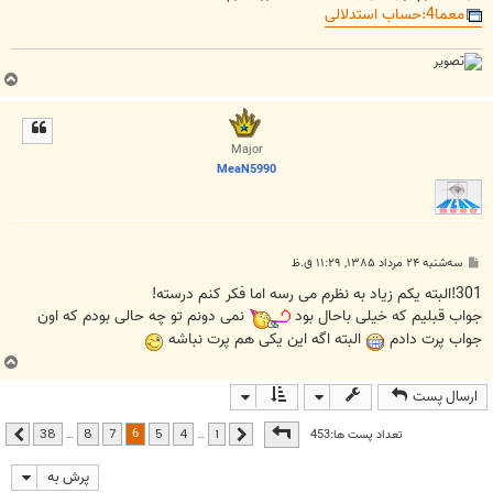
معما4:حساب استدلالی
ب
ا
ل
ا
Major
MeaN5990
پ
سه‌شنبه ۲۴ مرداد ۱۳۸۵, ۱۱:۲۹ ق.ظ
س
ت
301!البته یکم زیاد به نظرم می رسه اما فکر کنم درسته!
جواب قبلیم که خیلی باحال بود
نمی دونم تو چه حالی بودم که اون
جواب پرت دادم
البته اگه این یکی هم پرت نباشه
ب
ا
ارسال پست
ل
ا
صفحه
6
از
38
6
تعداد پست ها:453
…
…
38
8
7
5
4
1
قبلی
بعدی
پرش به