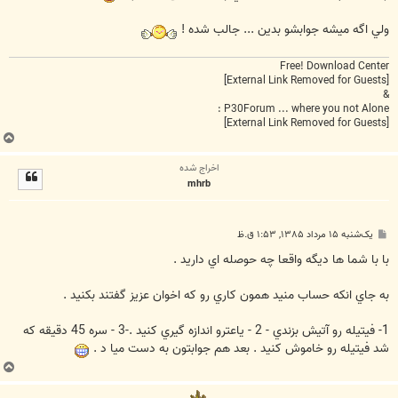
ولي اگه ميشه جوابشو بدين ... جالب شده !
Free! Download Center
[External Link Removed for Guests]
&
P30Forum ... where you not Alone :
[External Link Removed for Guests]
ب
ا
اخراج شده
ل
mhrb
ا
پ
یک‌شنبه ۱۵ مرداد ۱۳۸۵, ۱:۵۳ ق.ظ
س
ت
با با شما ها ديگه واقعا چه حوصله اي داريد .
به جاي انکه حساب منيد همون کاري رو که اخوان عزيز گفتند بکنيد .
1- فيتيله رو آتيش بزندي - 2 - ياعترو اندازه گيري کنيد .-3 - سره 45 دقيقه که
شد فيتيله رو خاموش کنيد . بعد هم جوابتون به دست ميا د .
ب
ا