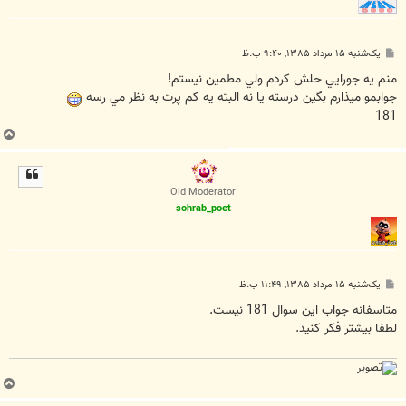
پ
یک‌شنبه ۱۵ مرداد ۱۳۸۵, ۹:۴۰ ب.ظ
س
ت
منم يه جورايي حلش کردم ولي مطمين نيستم!
جوابمو ميذارم بگين درسته يا نه البته يه کم پرت به نظر مي رسه
181
ب
ا
ل
ا
Old Moderator
sohrab_poet
پ
یک‌شنبه ۱۵ مرداد ۱۳۸۵, ۱۱:۴۹ ب.ظ
س
ت
متاسفانه جواب اين سوال 181 نيست.
لطفا بيشتر فكر كنيد.
ب
ا