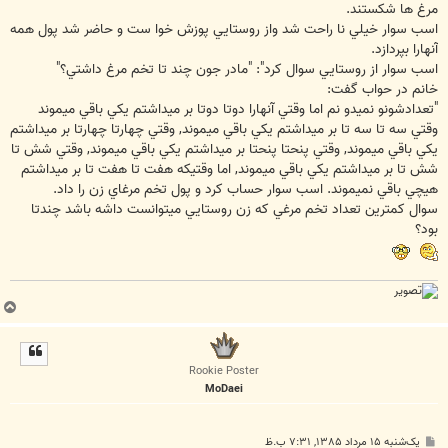
مرغ ها شكستند.
اسب سوار خيلي نا راحت شد واز روستايي پوزش خوا ست و حاضر شد پول همه
آنهارا بپردازد.
اسب سوار از روستايي سوال كرد": "مادر جون چند تا تخم مرغ داشتي؟"
خانم در حواب گفت:
"تعدادشونو نميدو نم اما وقتي آنهارا دوتا دوتا بر ميداشتم يكي باقي ميموند
وقتي سه تا سه تا بر ميداشتم يكي باقي ميموند, وقتي چهارتا چهارتا بر ميداشتم
يكي باقي ميموند, وقتي پنحتا پنحتا بر ميداشتم يكي باقي ميموند, وقتي شش تا
شش تا بر ميداشتم يكي باقي ميموند, اما وقتيكه هفت تا هفت تا بر ميداشتم
هيچي باقي نميموند. اسب سوار حساب كرد و پول تخم مرغاي زن را داد.
سوال كمترين تعداد تخم مرغي كه زن روستايي ميتوانست داشه باشد چندتا
بود؟
ب
ا
ل
ا
Rookie Poster
MoDaei
پ
یک‌شنبه ۱۵ مرداد ۱۳۸۵, ۷:۳۱ ب.ظ