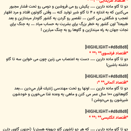
* اقتصاد آمريكايی** :** *
دو تا گاو ماده دارين .... يكيش رو می فروشين و دومی رو تحت فشار مجبور
می‌كنين كه به اندازه ء ۴ تا گاو شير توليد كنه ... وقتی گاوتون افتاد و مرد اظهار
تعجب و شگفتی می كنين ... تقصير رو گردن يه كشور گاودار ميندازين و بعد
طبيعتا" اون كشور يه خطر بزرگ برای بشريت به حساب مياد ... يه جنگ برای
نجات جهان به راه ميندازين و گاوها رو به چنگ ميارين !
[HIGHLIGHT=#d8d8d8]
*اقتصاد فرانسوی** :** *
دو تا گاو ماده دارين .... دست به اعتصاب می زنين چون می خواين سه تا گاو
داشته باشين!
[HIGHLIGHT=#d8d8d8]
*اقتصاد آلمانی** *:
دو تا گاو ماده دارين .... اونها رو تحت مهندسی ژنتيك قرار مي‌دين ...بعد
گاوهاتون ۱۰۰ سال عمر می كنن و ماهی يه وعده غذا می‌خورن و خودشون
شيرشون رو می‌دوشن !
[HIGHLIGHT=#d8d8d8]
*اقتصاد انگليسی** :** *
دو تا گاو ماده دارين .... كه هر دو تاشون گاو ديوونه هستن! ﴿جنون گاوی دارن