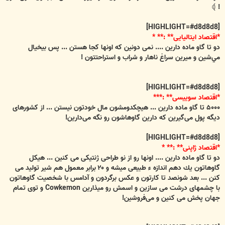
! ﴾
[HIGHLIGHT=#d8d8d8]
*اقتصاد ايتاليايی** :** *
دو تا گاو ماده دارين .... نمی دونين كه اونها كجا هستن ... پس بيخيال
مي‌شين و ميرين سراغ ناهار و شراب و استراحتتون !
[HIGHLIGHT=#d8d8d8]
*اقتصاد سوييسی** :***
۵۰۰۰ تا گاو ماده دارين ... هيچكدومشون مال خودتون نيستن ... از كشورهای
ديگه پول می‌گيرين كه دارين گاوهاشون رو نگه می‌دارين!
[HIGHLIGHT=#d8d8d8]
*اقتصاد ژاپنی** :** *
دو تا گاو ماده دارين .... اونها رو از نو طراحی ژنتيكی می كنين ... هيكل
گاوهاتون يك دهم اندازه ء طبيعی ميشه و ۲۰ برابر معمول هم شير توليد می
كنن ... بعد شونصد تا كارتون و عكس برگردون و آدامس با شخصيت گاوهاتون
با چشمهای درشت می سازين و اسمش رو ميذارين Cowkemon و توی تمام
جهان پخش می كنين و می‌فروشين!