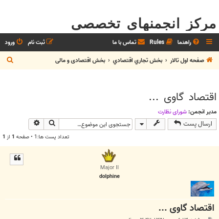
مرکز انجمنهای تخصصی
راهنما
Rules
تماس با ما
ثبت نام
ورود
ج
صفحه اول تالار
بخش تجاري اقتصادي
بخش اقتصادی و مالی
س
ت
اقتصاد گاوی ...
ج
و
مدیر انجمن:
شوراي نظارت
جستجو
جستجوی پیش
ارسال پست
تعداد پست ها:1 • صفحه
1
از
1
Major II
dolphine
اقتصاد گاوی ...