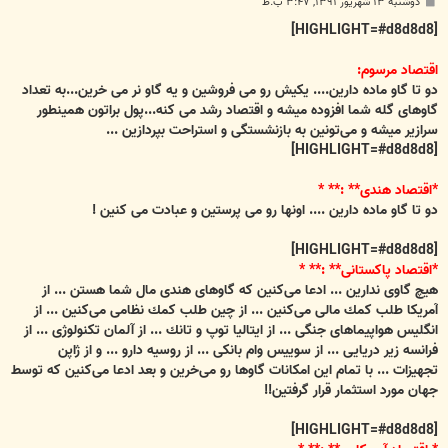
پ
دوشنبه ۱۳ شهریور ۱۳۹۱, ۳:۴۷ ب.ظ
س
ت
[HIGHLIGHT=#d8d8d8]
اقتصاد مرسوم:
دو تا گاو ماده دارين.... يكيش رو می فروشين و يه گاو نر می خرين...به تعداد
گاوهای گله شما افزوده ميشه و اقتصاد رشد می كنه...پول براتون همينطور
سرازير ميشه و می‌تونين به بازنشستگی و استراحت بپردازين ...
[HIGHLIGHT=#d8d8d8]
*اقتصاد هندی** :** *
دو تا گاو ماده دارين .... اونها رو می پرستين و عبادت می كنين !
[HIGHLIGHT=#d8d8d8]
*اقتصاد پاكستانی** :** *
هيچ گاوی ندارين ... ادعا می‌كنين كه گاوهای هندی مال شما هستن ... از
آمريكا طلب كمك مالی می‌كنين ... از چين طلب كمك نظامی می‌كنين ... از
انگليس هواپيماهای جنگی ... از ايتاليا توپ و تانك ... از آلمان تكنولوژی ... از
فرانسه زير دريايی ... از سوييس وام بانكی ... از روسيه دارو ... و از ژاپن
تجهيزات ... با تمام اين امكانات گاوها رو می‌خرين و بعد ادعا می‌كنين كه توسط
جهان مورد استثمار قرار گرفتين!!
[HIGHLIGHT=#d8d8d8]