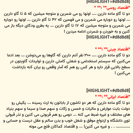
[HIGHLIGHT=#d8d8d8]
*اقتصاد روسی** :** *
دو تا گاو ماده دارين .... اونها رو می شمرين و متوجه ميشين كه ۵ تا گاو دارين
... اونها رو دوباره می شمرين و می فهمين كه ۴۲ تا گاو دارين ... اونها رو دوباره
می شمرين و متوجه ميشين كه ۱۷ تا گاو دارين ... يه بطری ودكای ديگه باز می
كنين و به خوردن و شمردن ادامه ميدين !
[HIGHLIGHT=#d8d8d8]
*اقتصاد چينی** :** *
دو تا گاو ماده دارين .... ۳۰۰ نفر آدم دارين كه گاوها رو می‌دوشن ... بعد ادعا
می‌كنين كه سيستم استخدامی و شغلی كاملی دارين و توليدات گاويتون در
سطح بالايی قرار داره و هر كس رو هم كه آمار واقعی رو بيان كنه بازداشت
می‌كنين !
[HIGHLIGHT=#d8d8d8]
*اقتصاد ايرانی** :** *
دو تا گاو ماده دارين كه هر دو تاشون از باباتون به ارث رسيده ... يكيش رو
دولت بابت عوارض و ماليات و خمس و زكات و سهم صدا و سيما و سهم بنياد
های مختلف و غيره ضبط می كنه ... دومی رو هم قربونی می كنين و نذر قبولی
توی دانشگاه و ازدواج موفق و شغل خوب و بدن سالم و عقل درست و حسابی و
............ . . و غيره می كنين! ... و اقتصاد كماكان فلج می مونه