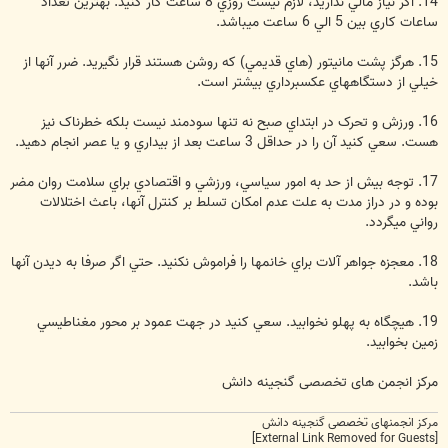
14. اگر نياز مالي نداريد، لازم نيست روزي 8 ساعت کار کنيد. بهترين تعداد
ساعات کاري بين 5 الي 6 ساعت ميباشد.
15. هرگز پشت مانيتور (هاي قديمي) که روشن هستند قرار نگيريد. ضرر آنها از
خيلي از دستگاههاي عکسبرداري بيشتر است.
16. ورزش و تحرک در ابتداي صبح نه تنها سودمند نيست بلکه خطرناک نيز
هست. سعي کنيد آن را در حداقل 3 ساعت بعد از بيداري و یا عصر انجام دهيد.
17. توجه بيش از حد به امور سياسي، ورزشي و اقتصادي براي سلامت روان مضر
بوده و در دراز مدت به علت عدم امکان تسلط بر کنترل آنها، باعث اختلالات
رواني ميگردد.
18. معجزه جواهر آلات براي خانمها را فراموش نکنيد. حتي اگر صرفا به ديدن آنها
باشد.
19. هيچگاه به پهلو نخوابيد. سعي کنيد در جهت عمود بر محور مغناطيسي
زمين بخوابيد.
مرکز انجمن های تخصصی گنجینه دانش
مرکز انجمنهای تخصصی گنجینه دانش
[External Link Removed for Guests]