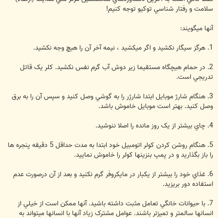
سلامت و رفتار شناسي توکيو توجه کنيم!
آنها ميگويند:
1. هرگز سيگار نکشيد و اگر ميکشيد ، نيمه آخر آن را هيچ وجه نکشيد.
2. در حمام هيچگاه مستقيما زير دوش آب گرم نفس نکشيد. کلر يک قاتل
تدريجي است.
3. هنگام شارژ موبايل ابتدا شارژر را به گوشي وصل کنيد و سپس آن را به برق
وصل کنيد. بهتر است موبايل خاموش باشد.
4. چاي بيشتر از يک روز مانده را اصلا ننوشيد.
5. هنگام روشن کردن کولر اتومبيل خود ابتدا به مدت حداقل 5 دقيقه پنجره ها
را باز بگذاريد و در پمپ بنزينها کولر را خاموش نماييد.
6. غذاي خود را بيشتر از يکبار در مايکروفر گرم نکنيد و بعد از آن درصورت عدم
استفاده دور بريزيد.
7. با حيوانات خانگي تعامل مثبت داشته باشيد. آنها ممکن است از خيلي از
انسانها سالمتر و تميزتر باشند. عوامل مشترک زياد آنها با انسانها ميتواند به