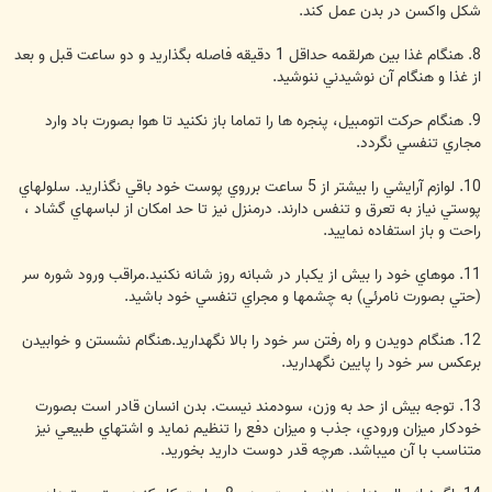
شکل واکسن در بدن عمل کند.
8. هنگام غذا بين هرلقمه حداقل 1 دقيقه فاصله بگذاريد و دو ساعت قبل و بعد
از غذا و هنگام آن نوشيدني ننوشيد.
9. هنگام حرکت اتومبیل، پنجره ها را تماما باز نکنيد تا هوا بصورت باد وارد
مجاري تنفسي نگردد.
10. لوازم آرايشي را بيشتر از 5 ساعت برروي پوست خود باقي نگذاريد. سلولهاي
پوستي نياز به تعرق و تنفس دارند. درمنزل نيز تا حد امکان از لباسهاي گشاد ،
راحت و باز استفاده نماييد.
11. موهاي خود را بيش از يکبار در شبانه روز شانه نکنيد.مراقب ورود شوره سر
(حتي بصورت نامرئي) به چشمها و مجراي تنفسي خود باشيد.
12. هنگام دويدن و راه رفتن سر خود را بالا نگهداريد.هنگام نشستن و خوابيدن
برعکس سر خود را پايين نگهداريد.
13. توجه بيش از حد به وزن، سودمند نيست. بدن انسان قادر است بصورت
خودکار ميزان ورودي، جذب و ميزان دفع را تنظيم نمايد و اشتهاي طبيعي نيز
متناسب با آن ميباشد. هرچه قدر دوست داريد بخوريد.