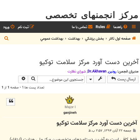
مرکز انجمنهای تخصصی
راهنما
Rules
تماس با ما
ثبت نام
ورود
ج
صفحه اول تالار
بخش پزشکي
بهداشت
بهداشت عمومي
س
ت
آخرین دست آورد مرکز سلامت توکیو
ج
و
مدیران انجمن:
رونین
,
Dr.Akhavan
,
شوراي نظارت
جستجو
جستجوی پیش
ارسال پست
تعداد پست ها:1 • صفحه
1
از
1
Major I
ganjineh
آخرین دست آورد مرکز سلامت توکیو
پ
جمعه ۲۲ آبان ۱۳۹۴, ۲:۵۷ ب.ظ
س
ت
فقط کافي است به آخرين دستاوردهاي متخصصين مرکز ملي هدايت (ارتقاء)